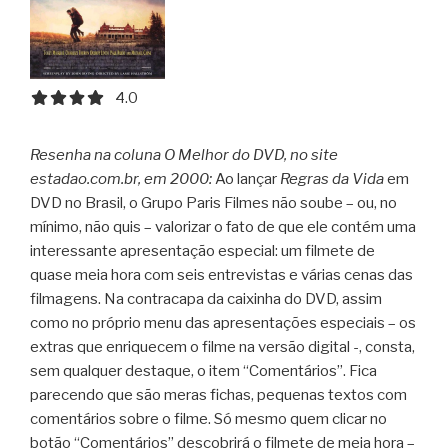
4.0 out of 5.0 stars
4.0
Resenha na coluna O Melhor do DVD, no site
estadao.com.br, em 2000:
Ao lançar
Regras da Vida
em
DVD no Brasil, o Grupo Paris Filmes não soube – ou, no
mínimo, não quis – valorizar o fato de que ele contém uma
interessante apresentação especial: um filmete de
quase meia hora com seis entrevistas e várias cenas das
filmagens.
Na contracapa da caixinha do DVD, assim
como no próprio menu das apresentações especiais – os
extras que enriquecem o filme na versão digital -, consta,
sem qualquer destaque, o item “Comentários”. Fica
parecendo que são meras fichas, pequenas textos com
comentários sobre o filme. Só mesmo quem clicar no
botão “Comentários” descobrirá o filmete de meia hora –