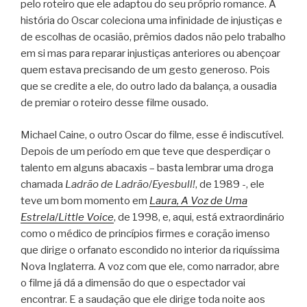
pelo roteiro que ele adaptou do seu próprio romance. A
história do Oscar coleciona uma infinidade de injustiças e
de escolhas de ocasião, prêmios dados não pelo trabalho
em si mas para reparar injustiças anteriores ou abençoar
quem estava precisando de um gesto generoso. Pois
que se credite a ele, do outro lado da balança, a ousadia
de premiar o roteiro desse filme ousado.
Michael Caine, o outro Oscar do filme, esse é indiscutível.
Depois de um período em que teve que desperdiçar o
talento em alguns abacaxis – basta lembrar uma droga
chamada
Ladrão de Ladrão
/
Eyesbull!
, de 1989 -, ele
teve um bom momento em
Laura, A Voz de Uma
Estrela
/
Little Voice
, de 1998, e, aqui, está extraordinário
como o médico de princípios firmes e coração imenso
que dirige o orfanato escondido no interior da riquíssima
Nova Inglaterra. A voz com que ele, como narrador, abre
o filme já dá a dimensão do que o espectador vai
encontrar. E a saudação que ele dirige toda noite aos