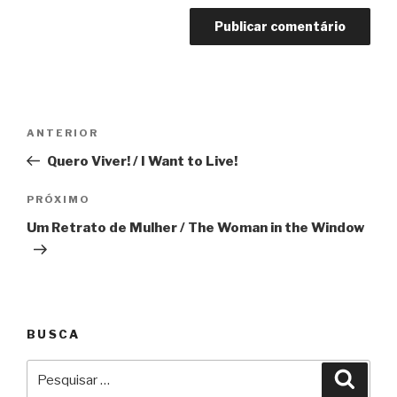
Navegação
Anterior
ANTERIOR
de
Quero Viver! / I Want to Live!
Post
Próximo
PRÓXIMO
Um Retrato de Mulher / The Woman in the Window
BUSCA
Pesquisar
Pesqu
por: