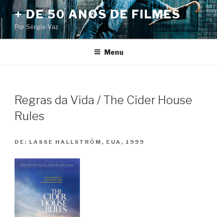
Pular
+ DE 50 ANOS DE FILMES
para
Por Sérgio Vaz
o
conteúdo
Menu
Regras da Vida / The Cider House
Rules
DE:
LASSE HALLSTRÖM, EUA, 1999