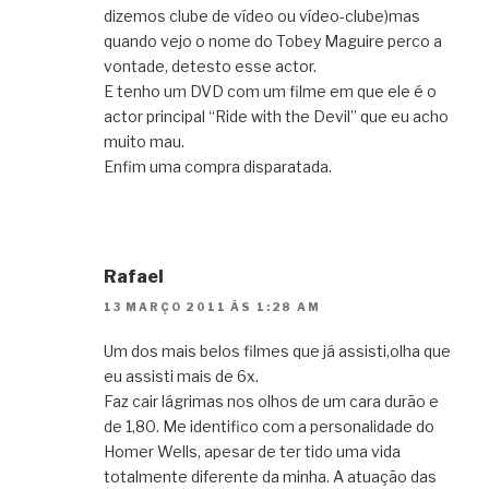
dizemos clube de vídeo ou vídeo-clube)mas
quando vejo o nome do Tobey Maguire perco a
vontade, detesto esse actor.
E tenho um DVD com um filme em que ele é o
actor principal “Ride with the Devil” que eu acho
muito mau.
Enfim uma compra disparatada.
Rafael
13 MARÇO 2011 ÀS 1:28 AM
Um dos mais belos filmes que já assisti,olha que
eu assisti mais de 6x.
Faz cair lágrimas nos olhos de um cara durão e
de 1,80. Me identifico com a personalidade do
Homer Wells, apesar de ter tido uma vida
totalmente diferente da minha. A atuação das