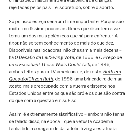
orfandade, o nascimento e a existência de crianças
rejeitadas pelos pais – e, sobretudo, sobre o aborto.
Só por isso este já seria um filme importante. Porque são
muito, muitíssimo poucos os filmes que discutem esse
tema, um dos mais polêmicos que há para enfrentar. A
rigor, não se tem conhecimento de mais do que dez.
Disponíveis nas locadoras, não chegam a meia dezena –
há
O Desafio da Lei
/
Swing Vote
, de 1999, e
O Preço de
uma Escolha/
If These Walls Could Talk
, de 1996,
ambos feitos para a TV americana, e, de resto,
Ruth em
Questão
/
Citzen Ruth
, de 1996, uma brincadeira de mau
gosto, mais preocupado com a guerra existente nos
Estados Unidos entre os que são pró e os que são contra
do que com a questão em si. E só.
Assim, é extremamente significativo – embora não tenha
se falado disso, na época – que a vetusta Academia
tenha tido a coragem de dar a John Irving a estatueta