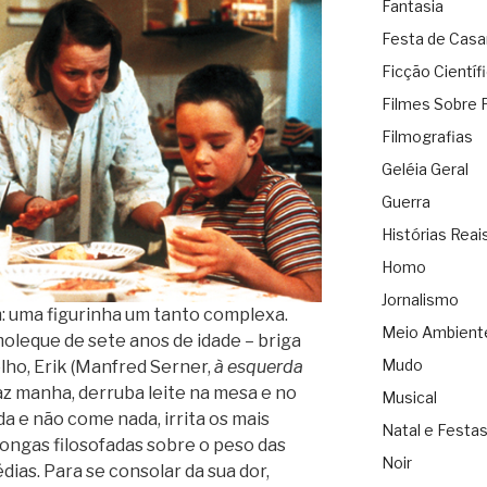
Fantasia
Festa de Cas
Ficção Científ
Filmes Sobre 
Filmografias
Geléia Geral
Guerra
Histórias Reai
Homo
Jornalismo
: uma figurinha um tanto complexa.
Meio Ambient
moleque de sete anos de idade – briga
Mudo
lho, Erik (Manfred Serner,
à esquerda
 faz manha, derruba leite na mesa e no
Musical
a e não come nada, irrita os mais
Natal e Festa
ongas filosofadas sobre o peso das
Noir
dias. Para se consolar da sua dor,