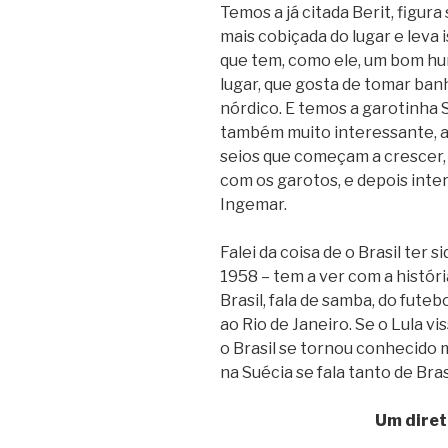
Temos a já citada Berit, figur
mais cobiçada do lugar e leva 
que tem, como ele, um bom hu
lugar, que gosta de tomar ban
nórdico. E temos a garotinha S
também muito interessante, a
seios que começam a crescer,
com os garotos, e depois inte
Ingemar.
Falei da coisa de o Brasil te
1958 – tem a ver com a históri
Brasil, fala de samba, do futeb
ao Rio de Janeiro. Se o Lula vis
o Brasil se tornou conhecido 
na Suécia se fala tanto de Brasi
Um diret