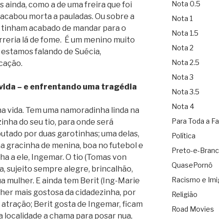
Nota 0.5
s ainda, como a de uma freira que foi
e acabou morta a pauladas. Ou sobre a
Nota 1
s tinham acabado de mandar para o
Nota 1.5
reria lá de fome. É um menino muito
Nota 2
estamos falando de Suécia,
Nota 2.5
cação.
Nota 3
vida – e enfrentando uma tragédia
Nota 3.5
Nota 4
a vida. Tem uma namoradinha linda na
Para Toda a Fa
zinha do seu tio, para onde será
utado por duas garotinhas; uma delas,
Política
a gracinha de menina, boa no futebol e
Preto-e-Bran
ha a ele, Ingemar. O tio (Tomas von
QuasePornô
, sujeito sempre alegre, brincalhão,
Racismo e Imi
 mulher. E ainda tem Berit (Ing-Marie
ulher mais gostosa da cidadezinha, por
Religião
 atração; Berit gosta de Ingemar, ficam
Road Movies
a localidade a chama para posar nua,