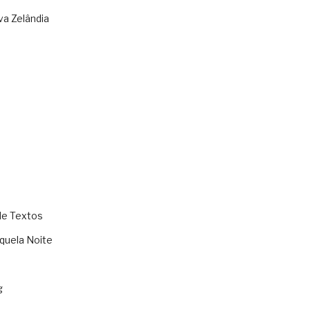
va Zelândia
de Textos
quela Noite
g