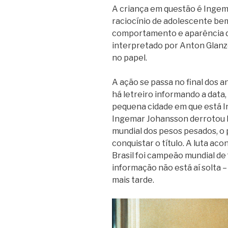
A criança em questão é Ingem
raciocínio de adolescente bem
comportamento e aparência de
interpretado por Anton Glanz
no papel.
A ação se passa no final dos a
há letreiro informando a data,
pequena cidade em que está 
Ingemar Johansson derrotou 
mundial dos pesos pesados, o 
conquistar o título. A luta a
Brasil foi campeão mundial de
informação não está aí solta – 
mais tarde.