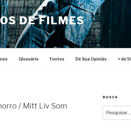
NOS DE FILMES
lmes
Glossário
Fontes
Dê Sua Opinião
+ de 5
BUSCA
orro / Mitt Liv Som
Pesquisar
por: