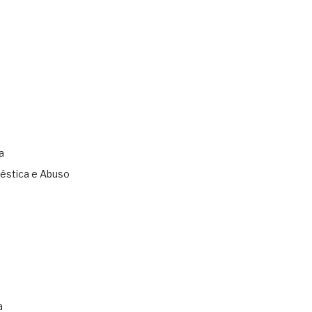
a
éstica e Abuso
s
a