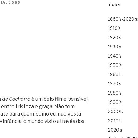
IA, 1985
TAGS
1860's-2020's
1910's
1920's
1930's
1940's
1950's
1960's
1970's
1980's
a de Cachorro
é um belo filme, sensível,
1990's
entre tristeza e graça. Não tem
2000's
 até para quem, como eu, não gosta
2010's
 infância, o mundo visto através dos
2020's