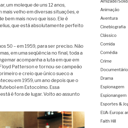
Amizade/Solid
ar, um moleque de uns 12 anos,
Animação
 mais velho em diversas situações, e
Aventura
 bem mais novo que isso. Ele é
elius, que está absolutamente perfeito
Cinebiografia
Clássico
Comida
nos 50 – em 1959, para ser preciso. Não
Comédia
 mas, em uma seqüência no final, toda a
Ingemar acompanha a luta em que em
Crime
Floyd Patterson e tornou-se campeão
Documentário
primeiro e creio que único sueco a
Drama
conteceu em 1959, um ano depois que o
Espionagem
 futebol em Estocolmo. Essa
está é fora de lugar. Volto ao assunto
Espionangem
Esportes & Jo
EUA-Europa: a
Faith Hill