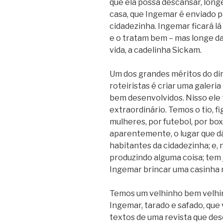
que ela possa descansar, lon
casa, que Ingemar é enviado pa
cidadezinha. Ingemar ficará l
e o tratam bem – mas longe da
vida, a cadelinha Sickam.
Um dos grandes méritos do dir
roteiristas é criar uma galeria
bem desenvolvidos. Nisso ele 
extraordinário. Temos o tio, f
mulheres, por futebol, por box
aparentemente, o lugar que d
habitantes da cidadezinha; e,
produzindo alguma coisa; tem j
Ingemar brincar uma casinha 
Temos um velhinho bem velhin
Ingemar, tarado e safado, que 
textos de uma revista que de