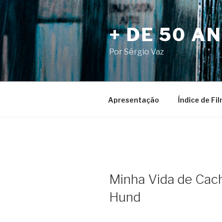
Pular
para
+ DE 50 A
o
conteúdo
Por Sérgio Vaz
Apresentação
Índice de Fi
Minha Vida de Cach
Hund