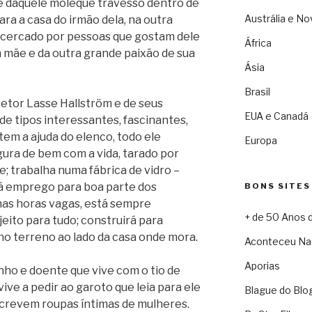
ge daquele moleque travesso dentro de
Austrália e No
ra a casa do irmão dela, na outra
á cercado por pessoas que gostam dele
África
 mãe e da outra grande paixão de sua
Ásia
Brasil
etor Lasse Hallström e de seus
EUA e Canadá
 de tipos interessantes, fascinantes,
tem a ajuda do elenco, todo ele
Europa
igura de bem com a vida, tarado por
e; trabalha numa fábrica de vidro –
á emprego para boa parte dos
BONS SITES
 nas horas vagas, está sempre
+ de 50 Anos 
eito para tudo; construirá para
no terreno ao lado da casa onde mora.
Aconteceu Na
Aporias
ho e doente que vive com o tio de
vive a pedir ao garoto que leia para ele
Blague do Blo
screvem roupas íntimas de mulheres.