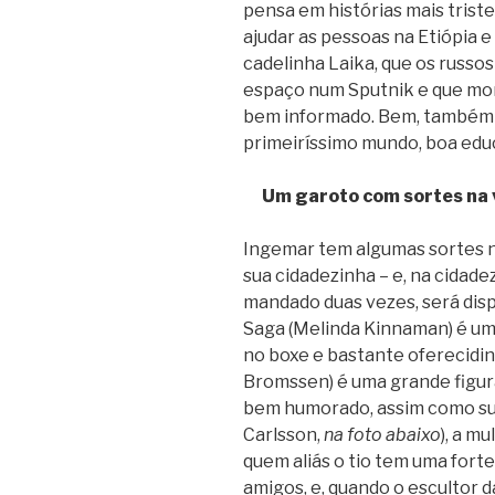
pensa em histórias mais triste
ajudar as pessoas na Etiópia 
cadelinha Laika, que os russo
espaço num Sputnik e que mor
bem informado. Bem, também 
primeiríssimo mundo, boa edu
Um garoto com sortes na 
Ingemar tem algumas sortes n
sua cidadezinha – e, na cidade
mandado duas vezes, será disp
Saga (Melinda Kinnaman) é um
no boxe e bastante oferecidin
Bromssen) é uma grande figura
bem humorado, assim como sua
Carlsson,
na foto abaixo
), a m
quem aliás o tio tem uma forte
amigos, e, quando o escultor d