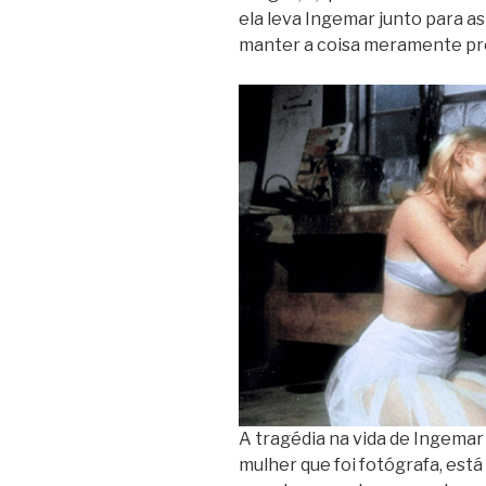
ela leva Ingemar junto para as
manter a coisa meramente pro
A tragédia na vida de Ingemar
mulher que foi fotógrafa, está