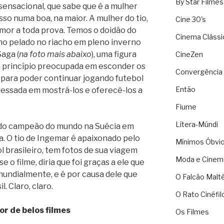
By Star Filmes
a sensacional, que sabe que é a mulher
isso numa boa, na maior. A mulher do tio,
Cine 30's
mor a toda prova. Temos o doidão do
Cinema Clássi
ho pelado no riacho em pleno inverno
aga (
na foto mais abaixo
), uma figura
CineZen
 princípio preocupada em esconder os
Convergência 
 para poder continuar jogando futebol
Então
ressada em mostrá-los e oferecê-los a
Fiume
Lítera-Múndi
r sido campeão do mundo na Suécia em
a. O tio de Ingemar é apaixonado pelo
Mínimos Óbvi
ol brasileiro, tem fotos de sua viagem
Moda e Cinem
se o filme, diria que foi graças a ele que
mundialmente, e é por causa dele que
O Falcão Malt
l. Claro, claro.
O Rato Cinéfil
or de belos filmes
Os Filmes