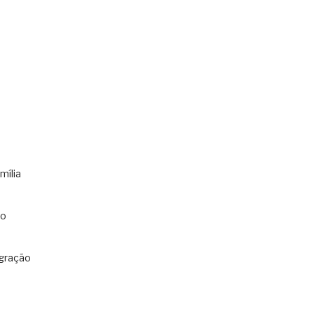
mília
co
gração