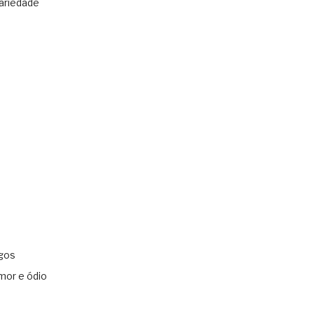
ariedade
gos
mor e ódio