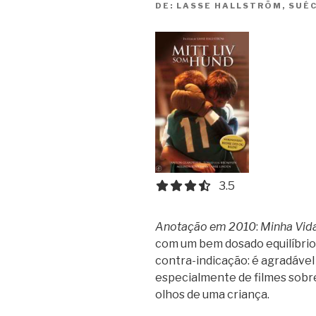
DE:
LASSE HALLSTRÖM, SUÉC
3.5 out of 5.0 stars
3.5
Anotação em 2010
:
Minha Vid
com um bem dosado equilíbrio 
contra-indicação: é agradável
especialmente de filmes sobre
olhos de uma criança.