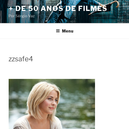
Pular
+ DE 50 ANOS DE FILMES
para
Por Sérgio Vaz
o
conteúdo
Menu
zzsafe4