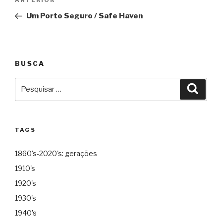
Anterior
ANTERIOR
de
Um Porto Seguro / Safe Haven
Post
BUSCA
Pesquisar
Pesqu
por:
TAGS
1860's-2020's: gerações
1910's
1920's
1930's
1940's