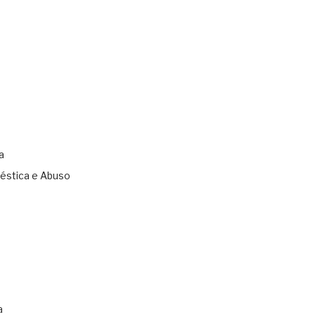
a
éstica e Abuso
s
a