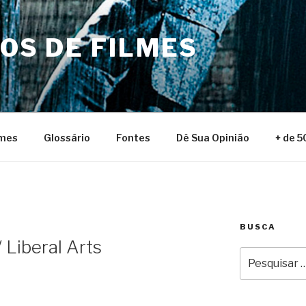
NOS DE FILMES
lmes
Glossário
Fontes
Dê Sua Opinião
+ de 5
BUSCA
 Liberal Arts
Pesquisar
por: