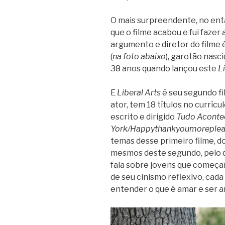
O mais surpreendente, no enta
que o filme acabou e fui fazer 
argumento e diretor do filme 
(
na foto abaixo
), garotão nasc
38 anos quando lançou este
L
E
Liberal Arts
é seu segundo fi
ator, tem 18 títulos no currícu
escrito e dirigido
Tudo Aconte
York/
Happythankyoumoreple
a
temas desse primeiro filme, do 
mesmos deste segundo, pelo q
fala sobre jovens que começ
de seu cinismo reflexivo, cad
entender o que é amar e ser 