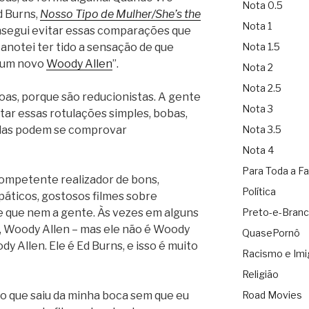
Nota 0.5
d Burns,
Nosso Tipo de Mulher/She’s the
Nota 1
nsegui evitar essas comparações que
Nota 1.5
anotei ter tido a sensação de que
 um novo
Woody Allen
”.
Nota 2
Nota 2.5
as, porque são reducionistas. A gente
Nota 3
tar essas rotulações simples, bobas,
Nota 3.5
 elas podem se comprovar
Nota 4
Para Toda a Fa
ompetente realizador de bons,
Política
páticos, gostosos filmes sobre
Preto-e-Bran
e que nem a gente. Às vezes em alguns
im, Woody Allen – mas ele não é Woody
QuasePornô
 Allen. Ele é Ed Burns, e isso é muito
Racismo e Imi
Religião
Road Movies
o que saiu da minha boca sem que eu