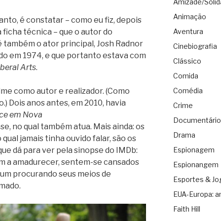
Amizade/Solid
Animação
nto, é constatar – como eu fiz, depois
a ficha técnica – que o autor do
Aventura
é também o ator principal, Josh Radnor
Cinebiografia
ido em 1974, e que portanto estava com
Clássico
iberal Arts
.
Comida
lme como autor e realizador. (Como
Comédia
lo.) Dois anos antes, em 2010, havia
Crime
ce em Nova
Documentário
se, no qual também atua. Mais ainda: os
Drama
qual jamais tinha ouvido falar, são os
ue dá para ver pela sinopse do IMDb:
Espionagem
am a amadurecer, sentem-se cansados
Espionangem
a um procurando seus meios de
Esportes & Jo
amado.
EUA-Europa: a
Faith Hill