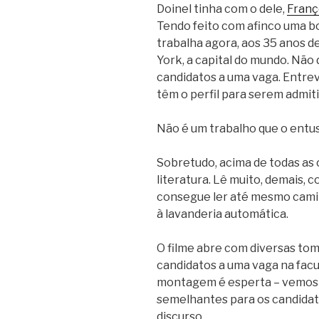
Doinel tinha com o dele,
Franç
Tendo feito com afinco uma bo
trabalha agora, aos 35 anos d
York, a capital do mundo. Não 
candidatos a uma vaga. Entrev
têm o perfil para serem admiti
Não é um trabalho que o entus
Sobretudo, acima de todas as c
literatura. Lê muito, demais,
consegue ler até mesmo cami
à lavanderia automática.
O filme abre com diversas to
candidatos a uma vaga na facu
montagem é esperta – vemos 
semelhantes para os candidat
discurso.