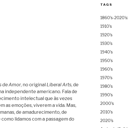
TAGS
1860's-2020's
1910's
1920's
1930's
1940's
1950's
1960's
1970's
as de Amor
, no original
Liberal Arts
, de
1980's
ema independente americano. Fala de
1990's
ecimento intelectual que às vezes
2000's
em as emoções, viverem a vida.
Mas,
humanas, de amadurecimento, de
2010's
e como lidamos com a passagem do
2020's