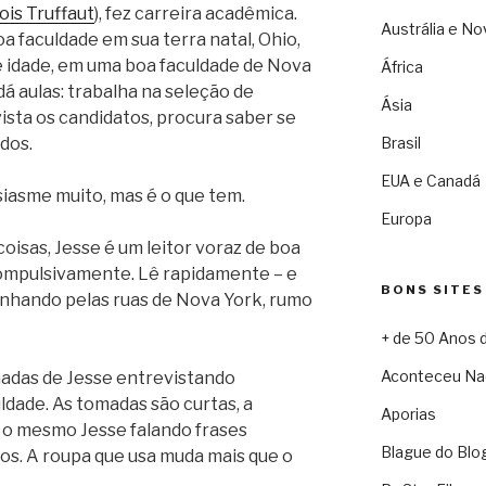
ois Truffaut
), fez carreira acadêmica.
Austrália e No
a faculdade em sua terra natal, Ohio,
e idade, em uma boa faculdade de Nova
África
dá aulas: trabalha na seleção de
Ásia
ista os candidatos, procura saber se
Brasil
dos.
EUA e Canadá
iasme muito, mas é o que tem.
Europa
oisas, Jesse é um leitor voraz de boa
 compulsivamente. Lê rapidamente – e
BONS SITES
nhando pelas ruas de Nova York, rumo
+ de 50 Anos 
Aconteceu Na
madas de Jesse entrevistando
ldade. As tomadas são curtas, a
Aporias
o mesmo Jesse falando frases
Blague do Blo
os. A roupa que usa muda mais que o