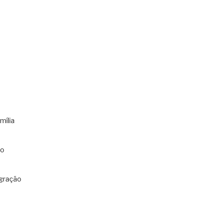
mília
co
gração