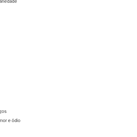
ariedade
gos
mor e ódio