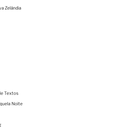
va Zelândia
de Textos
quela Noite
g