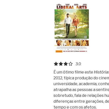
3.0 out of 5.0 stars
3.0
É um ótimo filme este
Históri
2012, típica produção do cin
universidade, academia, conh
atrapalha as pessoas a sentir
sobretudo, fala de relações 
diferenças entre gerações, d
tempo e com os afetos.