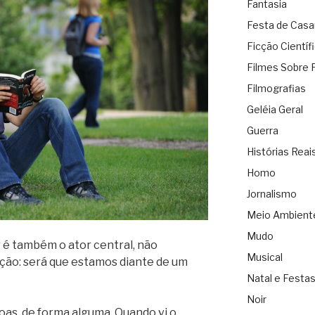
Fantasia
Festa de Cas
Ficção Científ
Filmes Sobre 
Filmografias
Geléia Geral
Guerra
Histórias Reai
Homo
Jornalismo
Meio Ambient
Mudo
r é também o ator central, não
Musical
ão: será que estamos diante de um
Natal e Festa
Noir
as, de forma alguma. Quando vi o