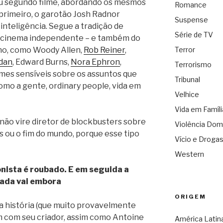
eu segundo filme, abordando os mesmos
Romance
primeiro, o garotão Josh Radnor
Suspense
inteligência. Segue a tradição de
Série de TV
o cinema independente – e também do
Terror
no, como Woody Allen,
Rob Reiner
,
dan
, Edward Burns,
Nora Ephron
,
Terrorismo
filmes sensíveis sobre os assuntos que
Tribunal
mo a gente, ordinary people, vida em
Velhice
Vida em Famíli
não vire diretor de blockbusters sobre
Violência Dom
s ou o fim do mundo, porque esse tipo
Vício e Droga
Western
onista é roubado. E em seguida a
ada vai embora
ORIGEM
da história (que muito provavelmente
 com seu criador, assim como Antoine
América Latin