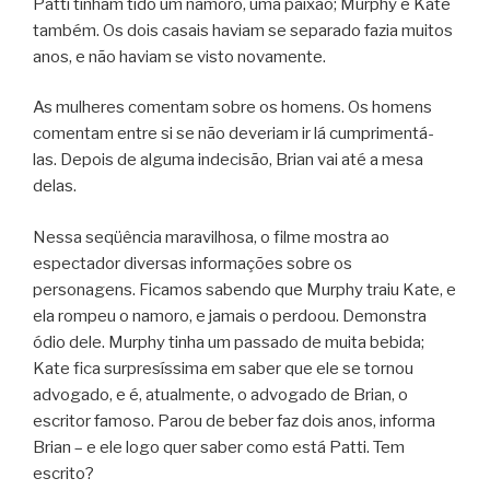
Patti tinham tido um namoro, uma paixão; Murphy e Kate
também. Os dois casais haviam se separado fazia muitos
anos, e não haviam se visto novamente.
As mulheres comentam sobre os homens. Os homens
comentam entre si se não deveriam ir lá cumprimentá-
las. Depois de alguma indecisão, Brian vai até a mesa
delas.
Nessa seqüência maravilhosa, o filme mostra ao
espectador diversas informações sobre os
personagens. Ficamos sabendo que Murphy traiu Kate, e
ela rompeu o namoro, e jamais o perdoou. Demonstra
ódio dele. Murphy tinha um passado de muita bebida;
Kate fica surpresíssima em saber que ele se tornou
advogado, e é, atualmente, o advogado de Brian, o
escritor famoso. Parou de beber faz dois anos, informa
Brian – e ele logo quer saber como está Patti. Tem
escrito?