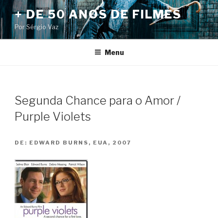
Pular
+ DE 50 ANOS DE FILMES
para
Por Sérgio Vaz
o
conteúdo
Menu
Segunda Chance para o Amor /
Purple Violets
DE:
EDWARD BURNS, EUA, 2007