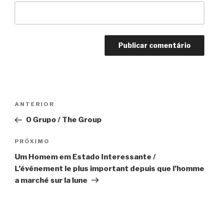
Navegação
Anterior
ANTERIOR
de
O Grupo / The Group
Post
Próximo
PRÓXIMO
Um Homem em Estado Interessante /
L’évènement le plus important depuis que l’homme
a marché sur la lune