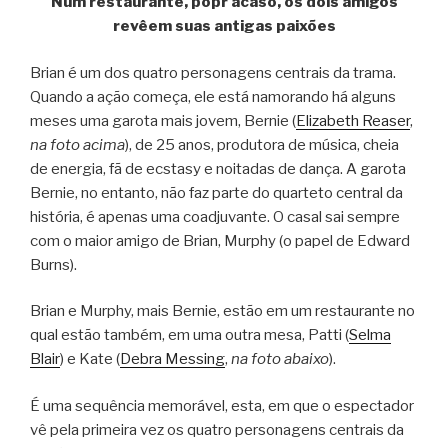
Num restaurante, popr acaso, os dois amigos
revêem suas antigas paixões
Brian é um dos quatro personagens centrais da trama.
Quando a ação começa, ele está namorando há alguns
meses uma garota mais jovem, Bernie (
Elizabeth Reaser
,
na foto acima
), de 25 anos, produtora de música, cheia
de energia, fã de ecstasy e noitadas de dança. A garota
Bernie, no entanto, não faz parte do quarteto central da
história, é apenas uma coadjuvante. O casal sai sempre
com o maior amigo de Brian, Murphy (o papel de Edward
Burns).
Brian e Murphy, mais Bernie, estão em um restaurante no
qual estão também, em uma outra mesa, Patti (
Selma
Blair
) e Kate (
Debra Messing
,
na foto abaixo
).
É uma sequência memorável, esta, em que o espectador
vê pela primeira vez os quatro personagens centrais da