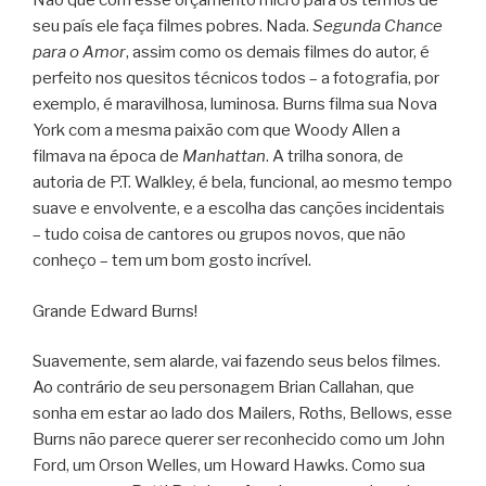
Não que com esse orçamento micro para os termos de
seu país ele faça filmes pobres. Nada.
Segunda Chance
para o Amor
, assim como os demais filmes do autor, é
perfeito nos quesitos técnicos todos – a fotografia, por
exemplo, é maravilhosa, luminosa. Burns filma sua Nova
York com a mesma paixão com que Woody Allen a
filmava na época de
Manhattan
. A trilha sonora, de
autoria de P.T. Walkley, é bela, funcional, ao mesmo tempo
suave e envolvente, e a escolha das canções incidentais
– tudo coisa de cantores ou grupos novos, que não
conheço – tem um bom gosto incrível.
Grande Edward Burns!
Suavemente, sem alarde, vai fazendo seus belos filmes.
Ao contrário de seu personagem Brian Callahan, que
sonha em estar ao lado dos Mailers, Roths, Bellows, esse
Burns não parece querer ser reconhecido como um John
Ford, um Orson Welles, um Howard Hawks. Como sua