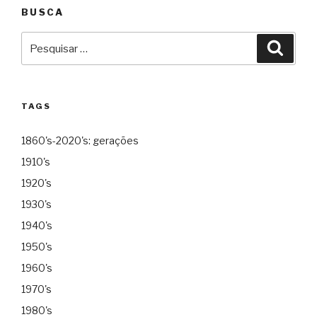
BUSCA
Pesquisar
Pesqu
por:
TAGS
1860's-2020's: gerações
1910's
1920's
1930's
1940's
1950's
1960's
1970's
1980's