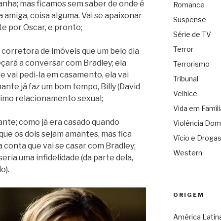
anha; mas ficamos sem saber de onde é
Romance
a amiga, coisa alguma. Vai se apaixonar
Suspense
e por Oscar, e pronto;
Série de TV
Terror
a corretora de imóveis que um belo dia
eçará a conversar com Bradley; ela
Terrorismo
e vai pedi-la em casamento, ela vai
Tribunal
nte já faz um bom tempo, Billy (David
Velhice
imo relacionamento sexual;
Vida em Famíli
sante; como já era casado quando
Violência Dom
ue os dois sejam amantes, mas fica
Vício e Droga
conta que vai se casar com Bradley;
Western
seria uma infidelidade (da parte dela,
o).
ORIGEM
América Latin