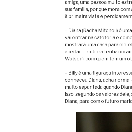
amiga, uma pessoa muito estr
sua família, por que mora com 
à primeira vista e perdidament
– Diana (Radha Mitchell) é um
vai entrar na cafeteria e com
mostrará uma casa para ele, el
aceitar – embora tenha um ama
Watson), com quem tem um ót
– Billy é uma figuraça interes
conheceu Diana, acha normal q
muito espantada quando Diana 
isso, segundo os valores dele, 
Diana, para com o futuro marid