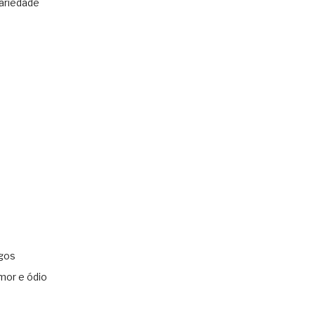
ariedade
gos
mor e ódio