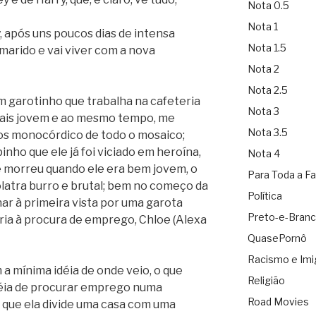
Nota 0.5
Nota 1
, após uns poucos dias de intensa
Nota 1.5
marido e vai viver com a nova
Nota 2
Nota 2.5
m garotinho que trabalha na cafeteria
Nota 3
mais jovem e ao mesmo tempo, me
Nota 3.5
os monocórdico de todo o mosaico;
ho que ele já foi viciado em heroína,
Nota 4
e morreu quando ele era bem jovem, o
Para Toda a Fa
ólatra burro e brutal; bem no começo da
Política
nar à primeira vista por uma garota
Preto-e-Bran
eria à procura de emprego, Chloe (Alexa
QuasePornô
Racismo e Imi
 a mínima idéia de onde veio, o que
Religião
 idéia de procurar emprego numa
Road Movies
 que ela divide uma casa com uma