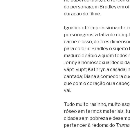
do personagem Bradley em oit
duração do filme.
Igualmente impressionante, m
personagens, a falta de comp
carne e osso, de três dimens
para colorir: Bradley o sujeit
maduro e sábio a quem todos 
Jenny a homossexual decidida
vápt-vupt; Kathryn a casada in
cantada; Diana a comedora qu
que com o coração ou a cabeça;
vai.
Tudo muito rasinho, muito es
róseo em termos materiais, tu
cidade sem pobreza e desempr
pertencer à redoma do
Truma