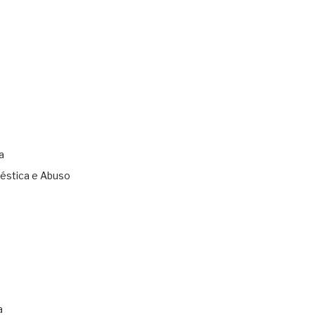
a
éstica e Abuso
s
a