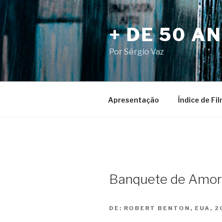
Pular
para
+ DE 50 A
o
conteúdo
Por Sérgio Vaz
Apresentação
Índice de Fi
Banquete de Amor 
DE:
ROBERT BENTON, EUA, 2