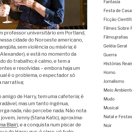
Fantasia
Festa de Cas
Ficção Científ
Filmes Sobre 
um professor universitário em Portland,
Filmografias
 nessa cidade do Noroeste americano,
Geléia Geral
nqüila, sem violência ou miséria; é
Alexander), e está no momento da
Guerra
o do trabalho; é calmo, e tem a
Histórias Reai
entes e resolvidas – embora haja um
Homo
Qual é o problema, o espectador só
Jornalismo
 narrativa;
Meio Ambient
to amigo de Harry, tem uma cafeteria; é
Mudo
radável, mas um tanto ingênua,
Musical
xerga nada, não percebe nada. Não nota
Natal e Festa
jovem, Jenny (Stana Katic), aproxima-
ma Blair
), e a conquista num piscar de
Noir
y e de Harry, que, é claro, vê tudo;