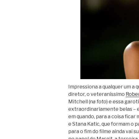
Impressiona a qualquer um a q
diretor, o veteraníssimo
Robe
Mitchell (
na foto
) e essa garot
extraordinariamente belas – e o
em quando, para a coisa ficar 
e Stana Katic, que formam o pa
para o fim do filme ainda vai su
no papel de Margit, a terceir