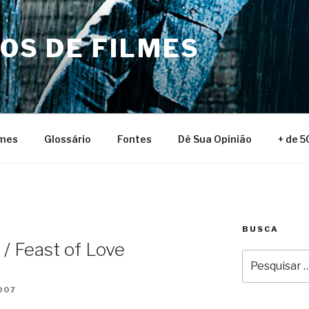
NOS DE FILMES
lmes
Glossário
Fontes
Dê Sua Opinião
+ de 5
BUSCA
/ Feast of Love
Pesquisar
por:
007