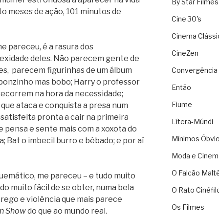
By Star Filmes
o meses de ação, 101 minutos de
Cine 30's
Cinema Clássi
e pareceu, é a rasura dos
CineZen
lexidade deles. Não parecem gente de
ões, parecem figurinhas de um álbum
Convergência 
o bonzinho mas bobo; Harry o professor
Então
recorrem na hora da necessidade;
Fiume
 que ataca e conquista a presa num
satisfeita pronta a cair na primeira
Lítera-Múndi
e pensa e sente mais com a xoxota do
Mínimos Óbvi
 Bat o imbecil burro e bêbado; e por aí
Moda e Cinem
O Falcão Malt
quemático, me pareceu – e tudo muito
do muito fácil de se obter, numa bela
O Rato Cinéfil
ego e violência que mais parece
Os Filmes
n Show
do que ao mundo real.