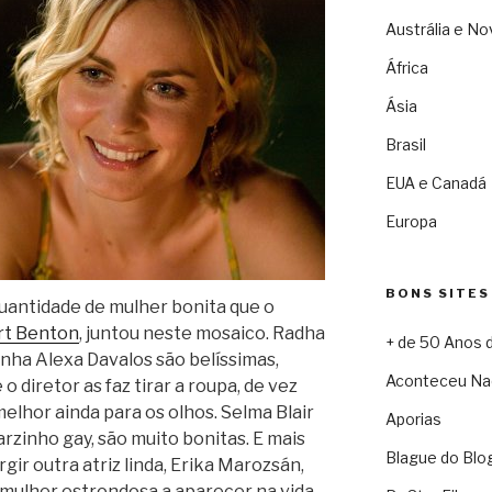
Austrália e No
África
Ásia
Brasil
EUA e Canadá
Europa
BONS SITES
uantidade de mulher bonita que o
rt Benton
, juntou neste mosaico. Radha
+ de 50 Anos 
inha Alexa Davalos são belíssimas,
Aconteceu Na
 diretor as faz tirar a roupa, de vez
melhor ainda para os olhos. Selma Blair
Aporias
rzinho gay, são muito bonitas. E mais
Blague do Blo
rgir outra atriz linda, Erika Marozsán,
a mulher estrondosa a aparecer na vida