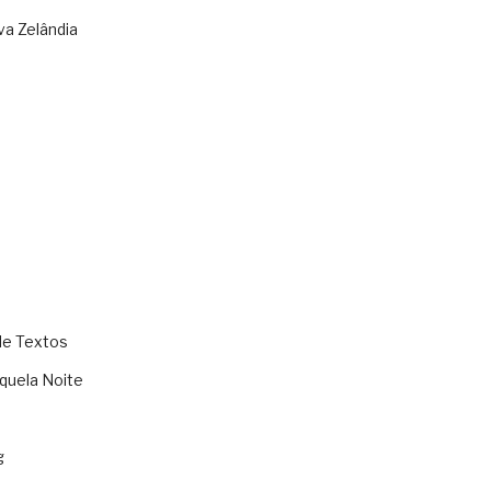
va Zelândia
de Textos
quela Noite
g