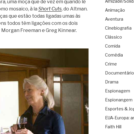
Amizade/Solid
ara, uma moça que de vez em quando lê
omo mosaico, à la
Short Cuts
, do Altman.
Animação
ças que estão todas ligadas umas às
Aventura
ens todos têm ligações com os dois
Cinebiografia
or Morgan Freeman e Greg Kinnear.
Clássico
Comida
Comédia
Crime
Documentário
Drama
Espionagem
Espionangem
Esportes & Jo
EUA-Europa: a
Faith Hill