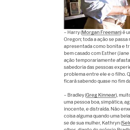
– Harry (
Morgan Freeman
) é 
Oregon; toda a ação se passa
apresentada como bonita e tra
bem casado com Esther (Jane 
ação temporariamente afastad
sabedoria das pessoas experi
problema entre ele e o filho. 
ficará sabendo quase no fim da
– Bradley (
Greg Kinnear
), mui
uma pessoa boa, simpática, ag
inocente, e distraída. Não en
coisa alguma quando uma bela 
se de sua mulher, Kathryn (
Sel
olhos, diante do próprio Bradle