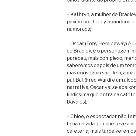
– Kathryn, a mulher de Bradley
paixão por Jenny, abandona o 
namorada;
– Oscar (Toby Hemingway) é u
de Bradley; é o personagem 
pareceu, mais complexo, men
saberemos depois de um tempin
mas conseguiu sair dela; a mã
pai, Bat (Fred Ward) é um alco
narrativa, Oscar vai se apaixo
lindíssima que entra na cafet
Davalos);
– Chloe, o espectador não tem
fazia na vida, por que teve a
cafeteria; mais tarde veremos