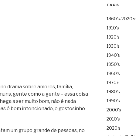
TAGS
1860's-2020's
1910's
1920's
1930's
1940's
1950's
1960's
1970's
no drama sobre amores, família,
1980's
muns, gente como a gente – essa coisa
1990's
hega a ser muito bom, não é nada
mas é bem intencionado, e gostosinho
2000's
2010's
2020's
ratam um grupo grande de pessoas, no