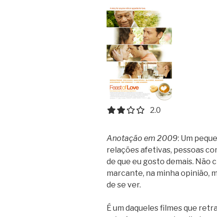
2.0 out of 5.0 stars
2.0
Anotação em 2009
: Um peque
relações afetivas, pessoas co
de que eu gosto demais. Não c
marcante, na minha opinião, 
de se ver.
É um daqueles filmes que ret