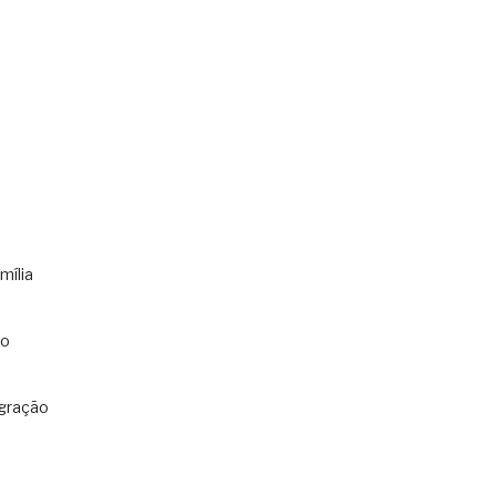
mília
co
gração