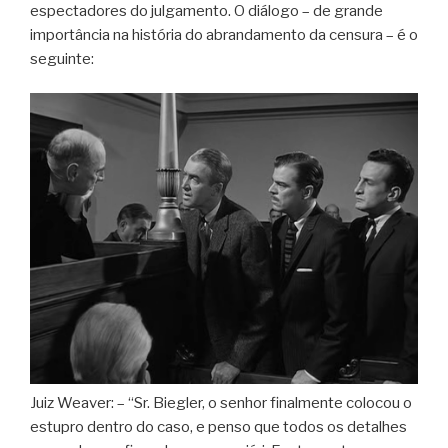
espectadores do julgamento. O diálogo – de grande
importância na história do abrandamento da censura – é o
seguinte:
Juiz Weaver: – “Sr. Biegler, o senhor finalmente colocou o
estupro dentro do caso, e penso que todos os detalhes