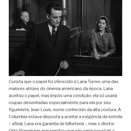
Consta que o papel foi oferecido a Lana Turner, uma das
maiores atrizes do cinema americano da época. Lana
aceitou o papel, mas impôs uma condição: ela só usaria
roupas desenhadas especialmente para ela por seu
figurinista, Jean Louis, nome conhecido da alta costura. A
Columbia estava disposta a aceitar a exigência da estrela
– afinal, Lana era garantia de bilheteria -, mas o diretor
Otto Preminger argumentou que não seria possível: o