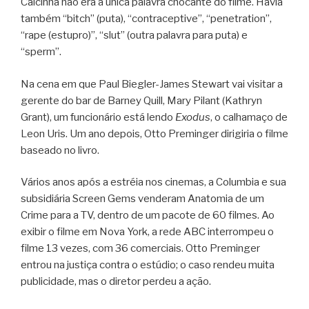
Calcinha não era a única palavra chocante do filme. Havia
também “bitch” (puta), “contraceptive”, “penetration”,
“rape (estupro)”, “slut” (outra palavra para puta) e
“sperm”.
Na cena em que Paul Biegler-James Stewart vai visitar a
gerente do bar de Barney Quill, Mary Pilant (Kathryn
Grant), um funcionário está lendo
Exodus
, o calhamaço de
Leon Uris. Um ano depois, Otto Preminger dirigiria o filme
baseado no livro.
Vários anos após a estréia nos cinemas, a Columbia e sua
subsidiária Screen Gems venderam Anatomia de um
Crime para a TV, dentro de um pacote de 60 filmes. Ao
exibir o filme em Nova York, a rede ABC interrompeu o
filme 13 vezes, com 36 comerciais. Otto Preminger
entrou na justiça contra o estúdio; o caso rendeu muita
publicidade, mas o diretor perdeu a ação.