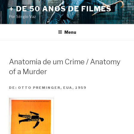
Pular
+ DE 50 ANOS DE FILMES
para
Por Sérgio Vaz
o
conteúdo
Menu
Anatomia de um Crime / Anatomy
of a Murder
DE:
OTTO PREMINGER, EUA, 1959