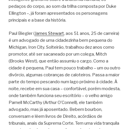
pedaços do corpo, ao som da trilha composta por Duke
Ellington –, já foram apresentados os personagens
principais e a base da história.
Paul Biegler (
James Stewart
, aos 51 anos, 25 de carreira)
é um advogado de uma cidadezinha bem pequena do
Michigan, Iron City. Solteirão, trabalhou dez anos como
promotor, até ser sacaneado por um colega, Mitch
(Brooks West), que então assumiu o cargo. Como a
cidade é pequena, Paul tem pouco trabalho – um ou outro
divórcio, algumas cobranças de caloteiros. Passa a maior
parte do tempo pescando num lago próximo à cidade. À
noite, recebe em sua casa – confortável, porém modesta,
onde também funciona seu escritório – o velho amigo
Parnell McCarthy (Arthur O’Connell), ele também
advogado, mas já aposentado. Bebem bourbon,
conversam e lêem livros de Direito, acórdãos de
tribunais, anais da Suprema Corte. Tem uma vida tranquila