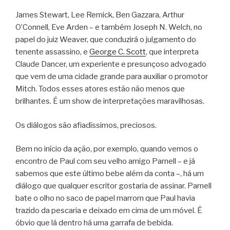
James Stewart, Lee Remick, Ben Gazzara, Arthur
O’Connell, Eve Arden – e também Joseph N. Welch, no
papel do juiz Weaver, que conduzirá o julgamento do
tenente assassino, e
George C. Scott
, que interpreta
Claude Dancer, um experiente e presunçoso advogado
que vem de uma cidade grande para auxiliar o promotor
Mitch. Todos esses atores estão não menos que
brilhantes. É um show de interpretações maravilhosas.
Os diálogos são afiadíssimos, preciosos.
Bem no início da ação, por exemplo, quando vemos o
encontro de Paul com seu velho amigo Parnell – e já
sabemos que este último bebe além da conta –, há um
diálogo que qualquer escritor gostaria de assinar. Parnell
bate o olho no saco de papel marrom que Paul havia
trazido da pescaria e deixado em cima de um móvel. É
óbvio que lá dentro há uma garrafa de bebida.