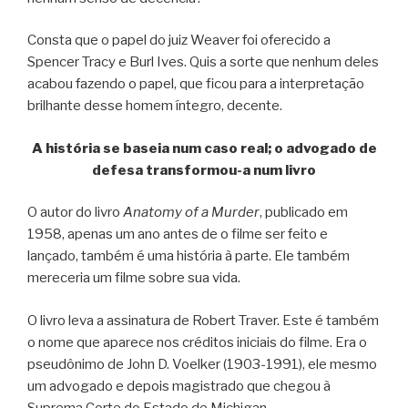
Consta que o papel do juiz Weaver foi oferecido a
Spencer Tracy e Burl Ives. Quis a sorte que nenhum deles
acabou fazendo o papel, que ficou para a interpretação
brilhante desse homem íntegro, decente.
A história se baseia num caso real; o advogado de
defesa transformou-a num livro
O autor do livro
Anatomy of a Murder
, publicado em
1958, apenas um ano antes de o filme ser feito e
lançado, também é uma história à parte. Ele também
mereceria um filme sobre sua vida.
O livro leva a assinatura de Robert Traver. Este é também
o nome que aparece nos créditos iniciais do filme. Era o
pseudônimo de John D. Voelker (1903-1991), ele mesmo
um advogado e depois magistrado que chegou à
Suprema Corte do Estado de Michigan.