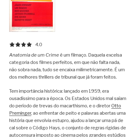
4.0 out of 5.0 stars
4.0
Anatomia de um Crime
é um filmaço. Daquela excelsa
categoria dos filmes perfeitos, em que não falta nada,
não sobra nada, tudo se encaixa milimetricamente. É um
dos melhores thrillers de tribunal que já foram feitos.
Tem importância histórica: lançado em 1959, era
ousadíssimo para a época. Os Estados Unidos mal saíam
do período de trevas do macarthismo, e o diretor
Otto
Preminger
, ao enfrentar de peito e palavras abertas uma
história que envolvia estupro, ajudou a lançar uma pá de
cal sobre o Código Hays, o conjunto de regras rígidas de
autocensura imposto ao cinema pelos grandes estúdios