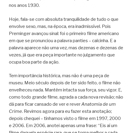
nos anos 1930.
Hoje, fala-se com absoluta tranquilidade de tudo o que
envolve sexo, mas, na época, era inadmissível. Pois
Preminger avançou sinal: foi o primeiro filme americano
em que se pronunciou a palavra panties – calcinha. E a
palavra aparece não uma vez, mas dezenas e dezenas de
vezes, já que era peça importante no julgamento que
ocupa boa parte da ação.
Tem importância histórica, mas não é uma peça de
museu. Meio século depois de ter sido feito, o filme não
envelheceu nada. Mantém intacta sua força, seu vigor. E,
como todo grande filme, agrada a cada nova revisão; não
dá para ficar cansado de ver e rever
Anatomia de um
Crime
. Revimos agora para eu fazer esta anotação;
depois chequei – tínhamos visto o filme em 1997, 2000
e 2006. Em 2006, anotei apenas uma frase: “Eis aí um
filme daquela espécie rara, que se torna melhor a cada