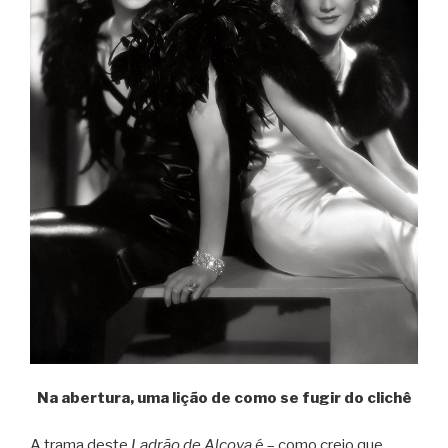
Na abertura, uma lição de como se fugir do clichê
A trama deste
Ladrão de Alcova
é – como creio que