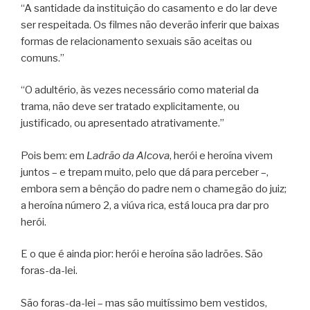
“A santidade da instituição do casamento e do lar deve
ser respeitada. Os filmes não deverão inferir que baixas
formas de relacionamento sexuais são aceitas ou
comuns.”
“O adultério, às vezes necessário como material da
trama, não deve ser tratado explicitamente, ou
justificado, ou apresentado atrativamente.”
Pois bem: em
Ladrão da Alcova
, herói e heroína vivem
juntos – e trepam muito, pelo que dá para perceber –,
embora sem a bênção do padre nem o chamegão do juiz;
a heroína número 2, a viúva rica, está louca pra dar pro
herói.
E o que é ainda pior: herói e heroína são ladrões. São
foras-da-lei.
São foras-da-lei – mas são muitíssimo bem vestidos,