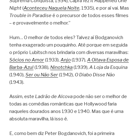
Suprema Conquista
, 1934), Capra fez
It Happened One
Night
(
Aconteceu Naquela Noite
, 1935), e por aí vai. Mas
Trouble in Paradise
é o precursor de todos esses filmes
– e provavelmente o melhor.”
Hum… O melhor de todos eles? Talvez aí Bodganovich
tenha exagerado um pouquinho. Até porque em seguida
o próprio Lubitsch nos brindaria com diversas maravilhas:
Sócios no Amor
(1933),
Anjo
(1937),
A Oitava Esposa de
Barba-Azul
(1938),
Ninotchka
(1939),
A Loja da Esquina
(1940),
Ser ou Não Ser
(1942),
O Diabo Disse Não
(1943).
Assim, este
Ladrão de Alcova
pode não ser o melhor de
todas as comédias românticas que Hollywood faria
naqueles dourados anos 1930 e 1940. Mas que é uma
absoluta maravilha, lá isso é.
E, como bem diz Peter Bogdanovich, foi a primeira