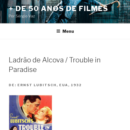
Pular
+ DE 50 ANOS DE FILMES
para
Por Sérgio Vaz
o
conteúdo
Menu
Ladrão de Alcova / Trouble in
Paradise
DE:
ERNST LUBITSCH, EUA, 1932