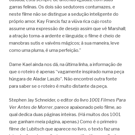
garras felinas. Os dois são sedutores contumazes, e
neste filme não se distingue a sedução inteligente do
próprio amor. Kay Francis faz a viúva rica cujo rosto
assume uma expressão de desejo assim que vê Marshall;
a atração torna-a ardente e lânguida; o filme é cheio de
manobras sutis e vaivéns mágicos; à sua maneira, leve
como uma pluma, é uma perfeição.”
Dame Kael ainda nos dá, na última linha, a informação de
que o roteiro é apenas “vagamente inspirado numa peça
húngara de Aladar Laszlo”. Não encontrei outra fonte
para saber se o roteiro é muito distante da peça.
Stephen Jay Schneider, o editor do livro
1001 Filmes Para
Ver Antes de Morrer
, parece apaixonado pelo filme, ao
qual dedica duas páginas inteiras. (Há muitos dos 1001
que ganham meia página, apenas.) Como é o primeiro
filme de Lubitsch que aparece no livro, o texto faz uma