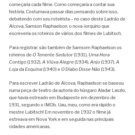
começaria cada filme. Como começaria a contar sua
história. Costumava passar dias pensando sobre isso,
debatendo com seu roteirista – no caso deste
Ladrão de
Alcova
, Samson Raphaelson, o nova-iorquino que
escreveria os roteiros de vários dos filmes de Lubitsch.
Para registrar: são também de Samsom Raphaelson os
roteiros de
O Tenente Sedutor
(1931),
Uma Hora
Contigo
(1932),
A Viúva Alegre
(1934),
Anjo
(1937),
A
Loja da Esquina
(1940) e
O Diabo Disse Não
(1943).
Para escrever
Ladrão de Alcova
, Raphaelson se baseou
numa peça de teatro da autoria do húngaro Aladar Laszlo,
que havia estreado em Budapeste em dezembro de
1931, segundo o IMDb. Uau, meu, como era rápido o
mestre Lubitsch! Em novembro de 1932 o filme já
estreava em Nova York e em seguida nas principais
cidades americanas.