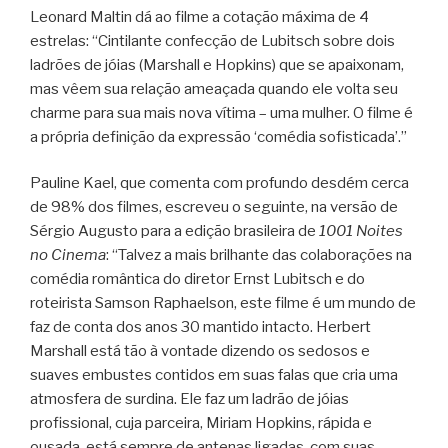
Leonard Maltin dá ao filme a cotação máxima de 4
estrelas: “Cintilante confecção de Lubitsch sobre dois
ladrões de jóias (Marshall e Hopkins) que se apaixonam,
mas vêem sua relação ameaçada quando ele volta seu
charme para sua mais nova vítima – uma mulher. O filme é
a própria definição da expressão ‘comédia sofisticada’.”
Pauline Kael, que comenta com profundo desdém cerca
de 98% dos filmes, escreveu o seguinte, na versão de
Sérgio Augusto para a edição brasileira de
1001 Noites
no Cinema
: “Talvez a mais brilhante das colaborações na
comédia romântica do diretor Ernst Lubitsch e do
roteirista Samson Raphaelson, este filme é um mundo de
faz de conta dos anos 30 mantido intacto. Herbert
Marshall está tão à vontade dizendo os sedosos e
suaves embustes contidos em suas falas que cria uma
atmosfera de surdina. Ele faz um ladrão de jóias
profissional, cuja parceira, Miriam Hopkins, rápida e
ousada, está sempre de antenas ligadas, com suas