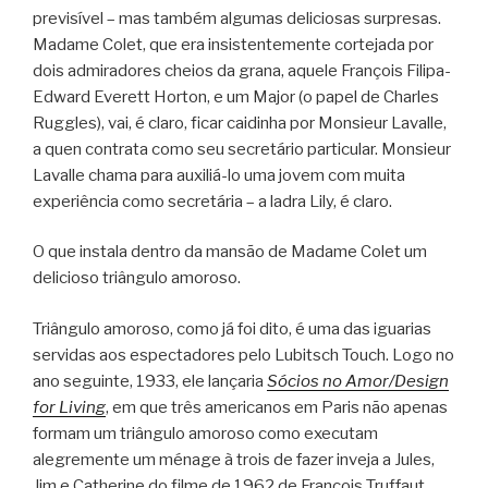
previsível – mas também algumas deliciosas surpresas.
Madame Colet, que era insistentemente cortejada por
dois admiradores cheios da grana, aquele François Filipa-
Edward Everett Horton, e um Major (o papel de Charles
Ruggles), vai, é claro, ficar caidinha por Monsieur Lavalle,
a quen contrata como seu secretário particular. Monsieur
Lavalle chama para auxiliá-lo uma jovem com muita
experiência como secretária – a ladra Lily, é claro.
O que instala dentro da mansão de Madame Colet um
delicioso triângulo amoroso.
Triângulo amoroso, como já foi dito, é uma das iguarias
servidas aos espectadores pelo Lubitsch Touch. Logo no
ano seguinte, 1933, ele lançaria
Sócios no Amor/Design
for Living
, em que três americanos em Paris não apenas
formam um triângulo amoroso como executam
alegremente um ménage à trois de fazer inveja a Jules,
Jim e Catherine do filme de 1962 de François Truffaut.