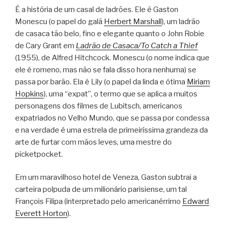
É a história de um casal de ladrões. Ele é Gaston
Monescu (o papel do galã
Herbert Marshall
), um ladrão
de casaca tão belo, fino e elegante quanto o John Robie
de Cary Grant em
Ladrão de Casaca/To Catch a Thief
(1955), de Alfred Hitchcock. Monescu (o nome indica que
ele é romeno, mas não se fala disso hora nenhuma) se
passa por barão. Ela é Lily (o papel da linda e ótima
Miriam
Hopkins
), uma “expat”, o termo que se aplica a muitos
personagens dos filmes de Lubitsch, americanos
expatriados no Velho Mundo, que se passa por condessa
e na verdade é uma estrela de primeiríssima grandeza da
arte de furtar com mãos leves, uma mestre do
picketpocket.
Em um maravilhoso hotel de Veneza, Gaston subtrai a
carteira polpuda de um milionário parisiense, um tal
François Filipa (interpretado pelo americanérrimo
Edward
Everett Horton
).