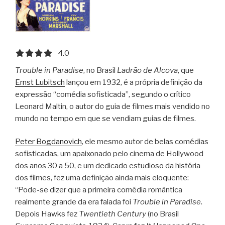
4.0 out of 5.0 stars
4.0
Trouble in Paradise
, no Brasil
Ladrão de Alcova
, que
Ernst Lubitsch
lançou em 1932, é a própria definição da
expressão “comédia sofisticada”, segundo o crítico
Leonard Maltin, o autor do guia de filmes mais vendido no
mundo no tempo em que se vendiam guias de filmes.
Peter Bogdanovich
, ele mesmo autor de belas comédias
sofisticadas, um apaixonado pelo cinema de Hollywood
dos anos 30 a 50, e um dedicado estudioso da história
dos filmes, fez uma definição ainda mais eloquente:
“Pode-se dizer que a primeira comédia romântica
realmente grande da era falada foi
Trouble in Paradise
.
Depois Hawks fez
Twentieth Century
(no Brasil