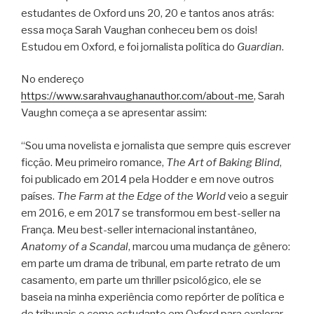
estudantes de Oxford uns 20, 20 e tantos anos atrás:
essa moça Sarah Vaughan conheceu bem os dois!
Estudou em Oxford, e foi jornalista política do
Guardian
.
No endereço
https://www.sarahvaughanauthor.com/about-me
, Sarah
Vaughn começa a se apresentar assim:
“Sou uma novelista e jornalista que sempre quis escrever
ficção. Meu primeiro romance,
The Art of Baking Blind
,
foi publicado em 2014 pela Hodder e em nove outros
países.
The Farm at the Edge of the World
veio a seguir
em 2016, e em 2017 se transformou em best-seller na
França. Meu best-seller internacional instantâneo,
Anatomy of a Scandal
, marcou uma mudança de gênero:
em parte um drama de tribunal, em parte retrato de um
casamento, em parte um thriller psicológico, ele se
baseia na minha experiência como repórter de política e
de tribunais e como estudante em Oxford para explorar