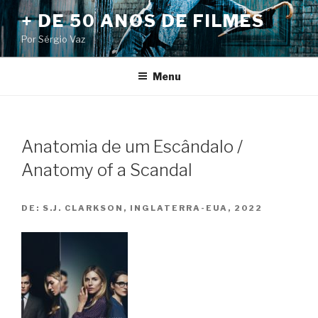
Pular
+ DE 50 ANOS DE FILMES
para
Por Sérgio Vaz
o
conteúdo
Menu
Anatomia de um Escândalo /
Anatomy of a Scandal
DE:
S.J. CLARKSON, INGLATERRA-EUA, 2022