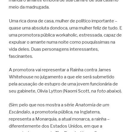
manda o amante embora de sua cama e de sua casa no
meio da madrugada.
Uma rica dona de casa, mulher de político importante –
quase uma absoluta dondoca, uma mulher feliz de tudo. E
uma promotora pública workaholic, estressada, capaz de
expulsar o amante numa noite como pouquíssimas na
vida deles. Duas personagens interessantes,
fascinantes.
A promotora vai representar a Rainha contra James
Whitehouse no julgamento a que ele será submetido
pela acusação de estupro de uma jovem funcionária de
seu gabinete, Olivia Lytton (Naomi Scott,
na foto abaixo
).
(Sim: pelo que nos mostra a série
Anatomia de um
Escândalo
, a promotoria pública, na Inglaterra,
representa a Monarquia, a atual monarca, a rainha –
diferentemente dos Estados Unidos, em que a