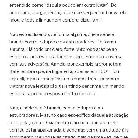
entendido como “daqui a pouco em outro lugar”. Do
outro lado, a argumentação de que sequer “not now” ela
falou, e toda a linguagem corporal dizia “sim”.
Não estou dizendo, de forma alguma, que a série é
branda com o estupro e os estupradores. De forma
alguma. Há todo um claro, forte, vigoroso ataque ao
estupro e aos estupradores, é claro. Em uma conversa
com sua adversária Angela, por exemplo, a promotora
Kate lembra que, na Inglaterra, apenas em 1991 – ou
seja, ali, logo ali, pouquíssimo tempo atrás – passou a
vigorar nova legislação garantindo ser crime um marido
estuprar a própria esposa dentro de casa.
Não, a série não é branda com o estupro e os
estupradores. Mas, no caso específico daquela acusação
feita pela jovem Olivia contra o homem por quem ela
admitia estar apaixonada, a série não tem uma atitude à la
Movimento Me Too (aliás citado mais de uma vez) de que