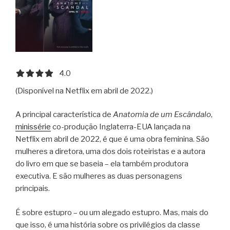
4.0 out of 5.0 stars
4.0
(Disponível na Netflix em abril de 2022.)
A principal característica de
Anatomia de um Escândalo
,
minissérie
co-produção Inglaterra-EUA lançada na
Netflix em abril de 2022, é que é uma obra feminina. São
mulheres a diretora, uma dos dois roteiristas e a autora
do livro em que se baseia – ela também produtora
executiva. E são mulheres as duas personagens
principais.
É sobre estupro – ou um alegado estupro. Mas, mais do
que isso, é uma história sobre os privilégios da classe