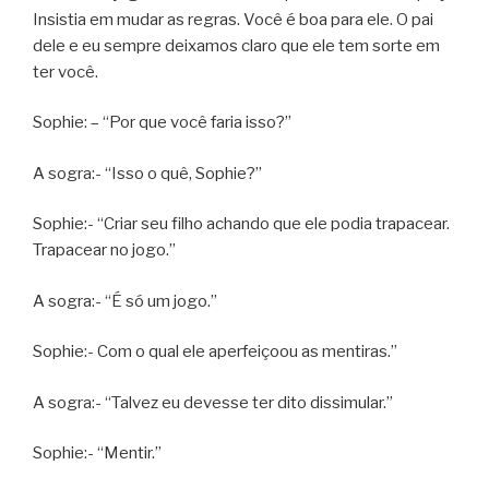
Insistia em mudar as regras. Você é boa para ele. O pai
dele e eu sempre deixamos claro que ele tem sorte em
ter você.
Sophie: – “Por que você faria isso?”
A sogra:- “Isso o quê, Sophie?”
Sophie:- “Criar seu filho achando que ele podia trapacear.
Trapacear no jogo.”
A sogra:- “É só um jogo.”
Sophie:- Com o qual ele aperfeiçoou as mentiras.”
A sogra:- “Talvez eu devesse ter dito dissimular.”
Sophie:- “Mentir.”