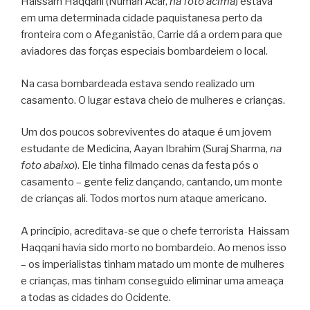
Haissam Haqqani (Numan Acar,
na foto acima
) estava
em uma determinada cidade paquistanesa perto da
fronteira com o Afeganistão, Carrie dá a ordem para que
aviadores das forças especiais bombardeiem o local.
Na casa bombardeada estava sendo realizado um
casamento. O lugar estava cheio de mulheres e crianças.
Um dos poucos sobreviventes do ataque é um jovem
estudante de Medicina, Aayan Ibrahim (Suraj Sharma,
na
foto abaixo
). Ele tinha filmado cenas da festa pós o
casamento – gente feliz dançando, cantando, um monte
de crianças ali. Todos mortos num ataque americano.
A princípio, acreditava-se que o chefe terrorista Haissam
Haqqani havia sido morto no bombardeio. Ao menos isso
– os imperialistas tinham matado um monte de mulheres
e crianças, mas tinham conseguido eliminar uma ameaça
a todas as cidades do Ocidente.