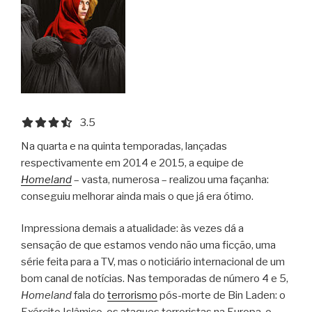
3.5 out of 5.0 stars
3.5
Na quarta e na quinta temporadas, lançadas
respectivamente em 2014 e 2015, a equipe de
Homeland
– vasta, numerosa – realizou uma façanha:
conseguiu melhorar ainda mais o que já era ótimo.
Impressiona demais a atualidade: às vezes dá a
sensação de que estamos vendo não uma ficção, uma
série feita para a TV, mas o noticiário internacional de um
bom canal de notícias. Nas temporadas de número 4 e 5,
Homeland
fala do
terrorismo
pós-morte de Bin Laden: o