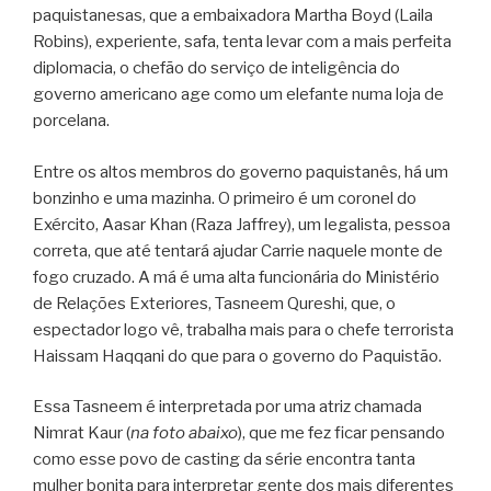
paquistanesas, que a embaixadora Martha Boyd (Laila
Robins), experiente, safa, tenta levar com a mais perfeita
diplomacia, o chefão do serviço de inteligência do
governo americano age como um elefante numa loja de
porcelana.
Entre os altos membros do governo paquistanês, há um
bonzinho e uma mazinha. O primeiro é um coronel do
Exército, Aasar Khan (Raza Jaffrey), um legalista, pessoa
correta, que até tentará ajudar Carrie naquele monte de
fogo cruzado. A má é uma alta funcionária do Ministério
de Relações Exteriores, Tasneem Qureshi, que, o
espectador logo vê, trabalha mais para o chefe terrorista
Haissam Haqqani do que para o governo do Paquistão.
Essa Tasneem é interpretada por uma atriz chamada
Nimrat Kaur (
na foto abaixo
), que me fez ficar pensando
como esse povo de casting da série encontra tanta
mulher bonita para interpretar gente dos mais diferentes