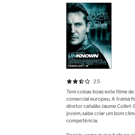
2.5 out of 5.0 stars
2.5
Tem coisas boas este filme d
comercial europeu. A trama fi
diretor catalão Jaume Collet
jovem, sabe criar um bom clim
competência.