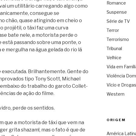
Romance
 vai um utilitário carregando algo como
Suspense
manicamente, consegue se
 no chão, quase atingindo em cheio o
Série de TV
 projétil, o táxi faz uma curva
Terror
ase bate nele, a motorista perde o
Terrorismo
e está passando sobre uma ponte, o
Tribunal
e mergulha na água gelada do rio lá
Velhice
Vida em Famíli
 executada. Brilhantemente. Gente do
Violência Dom
mprovados tipo Tony Scott, Michael
Vício e Droga
embaixo do trabalho do garoto Collet-
ências de ação do filme.
Western
idro, perde os sentidos.
ORIGEM
 que a motorista de táxi que vem na
uger grita shazam!, mas o fato é que de
América Latin