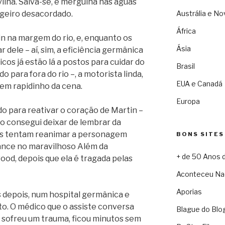
ilha. Salva-se, e mergulha nas águas
ageiro desacordado.
Austrália e No
África
n na margem do rio, e, enquanto os
Ásia
dele – aí, sim, a eficiência germânica
cos já estão lá a postos para cuidar do
Brasil
o para fora do rio –, a motorista linda,
EUA e Canadá
em rapidinho da cena.
Europa
o para reativar o coração de Martin –
o consegui deixar de lembrar da
s tentam reanimar a personagem
BONS SITES
rance no maravilhoso Além da
+ de 50 Anos 
ood, depois que ela é tragada pelas
Aconteceu Na
Aporias
s depois, num hospital germânica e
o. O médico que o assiste conversa
Blague do Blo
e sofreu um trauma, ficou minutos sem