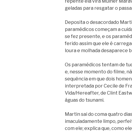
repente ela vira Mulher Marav
geladas para resgatar o pass
Deposita o desacordado Marti
paramédicos começam a cuidar 
se fez presente, e os paramédi
ferido assim que ele é carregad
loura e molhada desaparece b
Os paramédicos tentam de tud
e, nesse momento do filme, nã
sequência em que dois homen
interpretada por Cecile de F
Vida/Hereafter, de Clint Eastw
águas do tsunami.
Martin sai do coma quatro dia
imaculadamente limpo, perfeit
com ele; explica que, como el