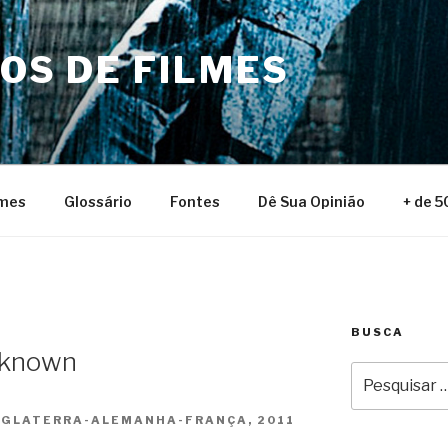
NOS DE FILMES
lmes
Glossário
Fontes
Dê Sua Opinião
+ de 5
BUSCA
nknown
Pesquisar
por:
NGLATERRA-ALEMANHA-FRANÇA, 2011