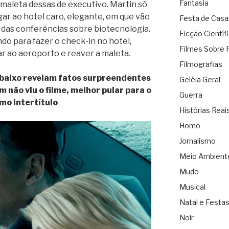
Fantasia
maleta dessas de executivo. Martin só
gar ao hotel caro, elegante, em que vão
Festa de Cas
 das conferências sobre biotecnologia.
Ficção Científ
do para fazer o check-in no hotel,
Filmes Sobre 
ar ao aeroporto e reaver a maleta.
Filmografias
aixo revelam fatos surpreendentes
Geléia Geral
 não viu o filme, melhor pular para o
Guerra
mo intertítulo
Histórias Reai
Homo
Jornalismo
Meio Ambient
Mudo
Musical
Natal e Festa
Noir