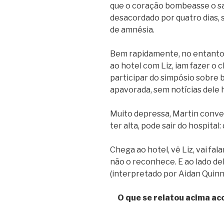
que o coração bombeasse o s
desacordado por quatro dias, 
de amnésia.
Bem rapidamente, no entanto,
ao hotel com Liz, iam fazer o c
participar do simpósio sobre b
apavorada, sem notícias dele h
Muito depressa, Martin conve
ter alta, pode sair do hospital:
Chega ao hotel, vê Liz, vai fal
não o reconhece. E ao lado del
(interpretado por Aidan Quinn
O que se relatou acima ac