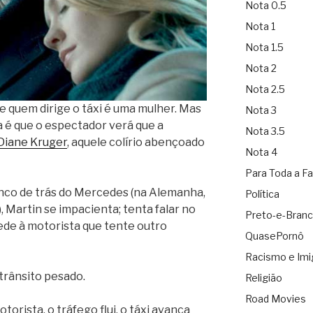
Nota 0.5
Nota 1
Nota 1.5
Nota 2
Nota 2.5
ue quem dirige o táxi é uma mulher. Mas
Nota 3
a é que o espectador verá que a
Nota 3.5
Diane Kruger
, aquele colírio abençoado
Nota 4
Para Toda a Fa
anco de trás do Mercedes (na Alemanha,
Política
, Martin se impacienta; tenta falar no
Preto-e-Bran
 pede à motorista que tente outro
QuasePornô
Racismo e Imi
 trânsito pesado.
Religião
Road Movies
orista, o tráfego flui, o táxi avança