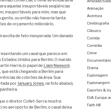
inemão comercial, o filme se embaralha
Amizade/Solid
para aquelas insuportáveis seqüências
Animação
m, insuportáveis para mim, mas que
Aventura
a gente, ou então não haveria tanta
Cinebiografia
ões de orçamento milionário.
Clássico
viravolta de fato inesperada. Um danado
Comida
Comédia
Crime
esentando um casal que parece em
 Estados Unidos para Berlim. O marido
Documentário
artin Harris (o papel de
Liam Neeson
),
Drama
, que está chegando a Berlim para
Espionagem
ferências de cobrões da área. Sua
Espionangem
retada por
January Jones
,
na foto abaixo
),
panheira.
Esportes & Jo
EUA-Europa: a
ue o diretor Collet-Serra mostra
Faith Hill
i no aeroporto de Berlim, o casal deixa