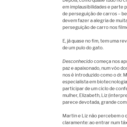
Depois, como quase tudo no c
em implausibilidades e parte 
de perseguição de carros – be
devem fazer a alegria de muit
perseguição de carro nos film
E, já quase no fim, tem uma re
de um pulo do gato.
Desconhecido
começa nos apr
paz e apaixonado, num vôo dos
nos é introduzido como o dr. M
especialista em biotecnologia
participar de um ciclo de con
mulher, Elizabeth, Liz (interp
parece devotada, grande com
Martin e Liz não percebem o q
claramente: ao entrar num táx