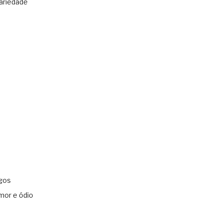
ariedade
gos
mor e ódio