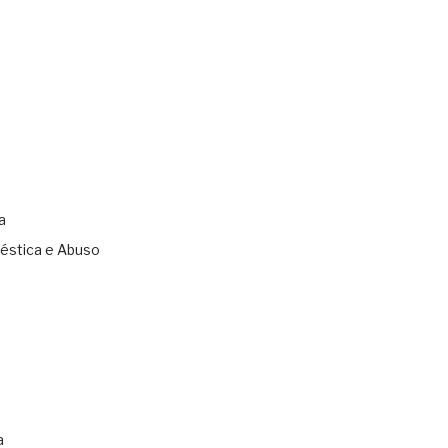
a
éstica e Abuso
s
a