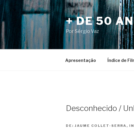
Pular
para
+ DE 50 A
o
conteúdo
Por Sérgio Vaz
Apresentação
Índice de Fi
Desconhecido / U
DE:
JAUME COLLET-SERRA, I