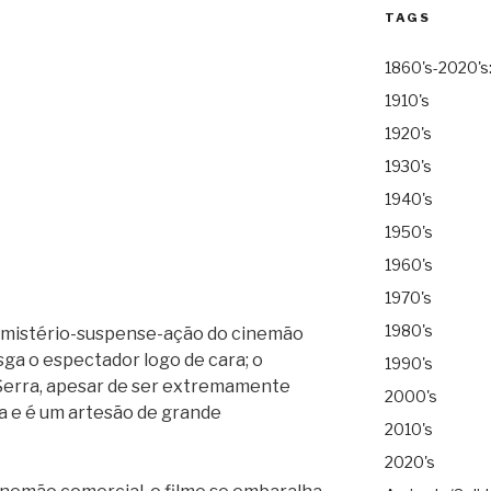
TAGS
1860's-2020's
1910's
1920's
1930's
1940's
1950's
1960's
1970's
1980's
e mistério-suspense-ação do cinemão
sga o espectador logo de cara; o
1990's
-Serra, apesar de ser extremamente
2000's
a e é um artesão de grande
2010's
2020's