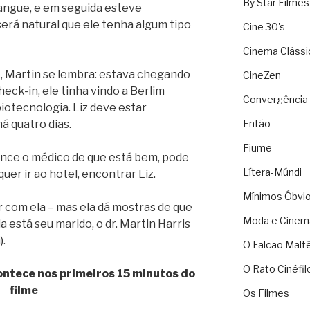
By Star Filmes
angue, e em seguida esteve
será natural que ele tenha algum tipo
Cine 30's
Cinema Clássi
 Martin se lembra: estava chegando
CineZen
heck-in, ele tinha vindo a Berlim
Convergência 
iotecnologia. Liz deve estar
á quatro dias.
Então
Fiume
nce o médico de que está bem, pode
Lítera-Múndi
 quer ir ao hotel, encontrar Liz.
Mínimos Óbvi
ar com ela – mas ela dá mostras de que
Moda e Cinem
a está seu marido, o dr. Martin Harris
).
O Falcão Malt
O Rato Cinéfil
ontece nos primeiros 15 minutos do
filme
Os Filmes