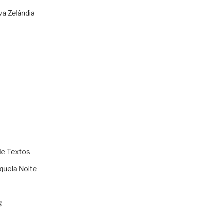
va Zelândia
de Textos
quela Noite
g