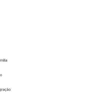
mília
co
gração