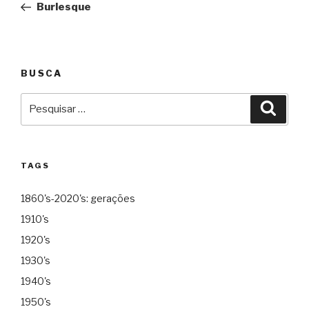
Burlesque
Post
BUSCA
Pesquisar
Pesqu
por:
TAGS
1860's-2020's: gerações
1910's
1920's
1930's
1940's
1950's