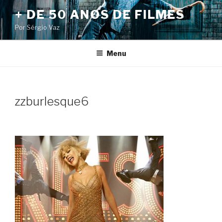
Pular
+ DE 50 ANOS DE FILMES
para
Por Sérgio Vaz
o
conteúdo
Menu
zzburlesque6