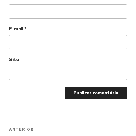
E-mail
*
Site
Navegação
Anterior
ANTERIOR
de