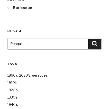
Anterior
ANTERIOR
de
Burlesque
Post
BUSCA
Pesquisar
Pesqu
por:
TAGS
1860's-2020's: gerações
1910's
1920's
1930's
1940's