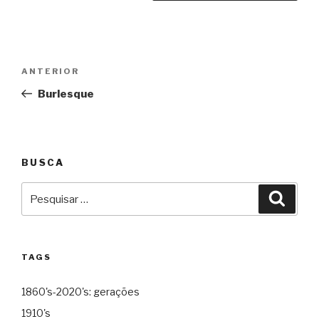
Navegação
Anterior
ANTERIOR
de
Burlesque
Post
BUSCA
Pesquisar
Pesqu
por:
TAGS
1860's-2020's: gerações
1910's