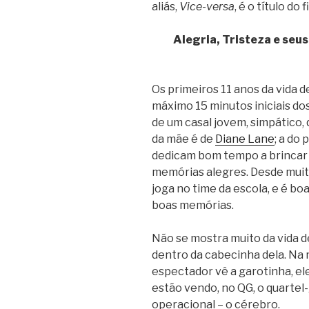
aliás,
Vice-versa
, é o título do
Alegria, Tristeza e se
Os primeiros 11 anos da vida 
máximo 15 minutos iniciais dos 
de um casal jovem, simpático,
da mãe é de
Diane Lane
; a do 
dedicam bom tempo a brincar c
memórias alegres. Desde muito
joga no time da escola, e é bo
boas memórias.
Não se mostra muito da vida d
dentro da cabecinha dela. Na
espectador vê a garotinha, el
estão vendo, no QG, o quartel
operacional – o cérebro.