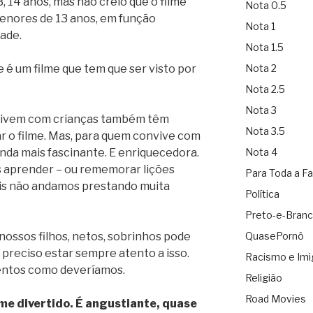
3, 14 anos, mas não creio que o filme
Nota 0.5
menores de 13 anos, em função
Nota 1
ade.
Nota 1.5
Nota 2
 é um filme que tem que ser visto por
Nota 2.5
Nota 3
nvivem com crianças também têm
Nota 3.5
r o filme. Mas, para quem convive com
Nota 4
inda mais fascinante. E enriquecedora.
 aprender – ou rememorar lições
Para Toda a Fa
uais não andamos prestando muita
Política
Preto-e-Bran
QuasePornô
ossos filhos, netos, sobrinhos pode
É preciso estar sempre atento a isso.
Racismo e Imi
entos como deveríamos.
Religião
Road Movies
me divertido. É angustiante, quase