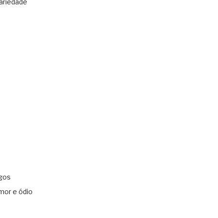
ariedade
gos
mor e ódio