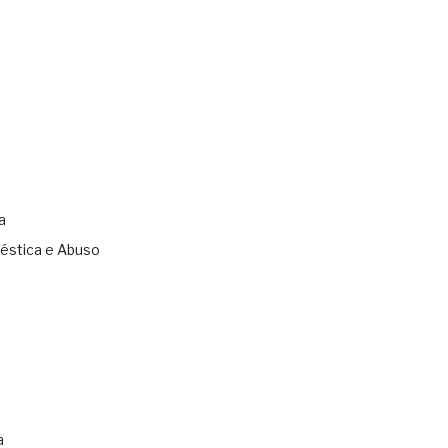
a
éstica e Abuso
s
a