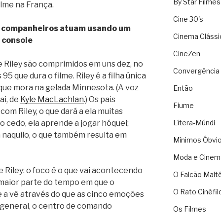
By Star Filmes
 filme na França.
Cine 30's
us companheiros atuam usando um
Cinema Clássi
console
CineZen
de Riley são comprimidos em uns dez, no
Convergência 
95 que dura o filme. Riley é a filha única
 que mora na gelada Minnesota. (A voz
Então
pai, de
Kyle MacLachlan
.) Os pais
Fiume
om Riley, o que dará a ela muitas
 cedo, ela aprende a jogar hóquei;
Lítera-Múndi
a naquilo, o que também resulta em
Mínimos Óbvi
Moda e Cinem
e Riley: o foco é o que vai acontecendo
O Falcão Malt
 maior parte do tempo em que o
O Rato Cinéfil
e a vê através do que as cinco emoções
-general, o centro de comando
Os Filmes