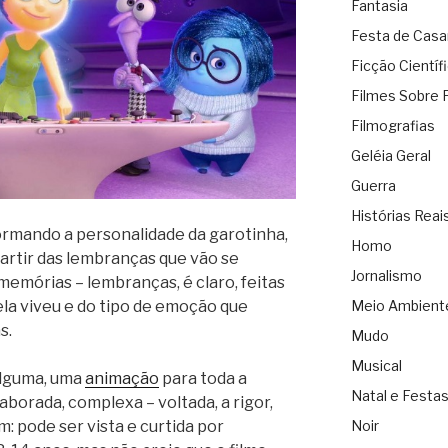
Fantasia
Festa de Cas
Ficção Científ
Filmes Sobre 
Filmografias
Geléia Geral
Guerra
Histórias Reai
ormando a personalidade da garotinha,
Homo
a partir das lembranças que vão se
Jornalismo
emórias – lembranças, é claro, feitas
Meio Ambient
ela viveu e do tipo de emoção que
s.
Mudo
Musical
 alguma, uma
animação
para toda a
Natal e Festa
laborada, complexa – voltada, a rigor,
Noir
m: pode ser vista e curtida por