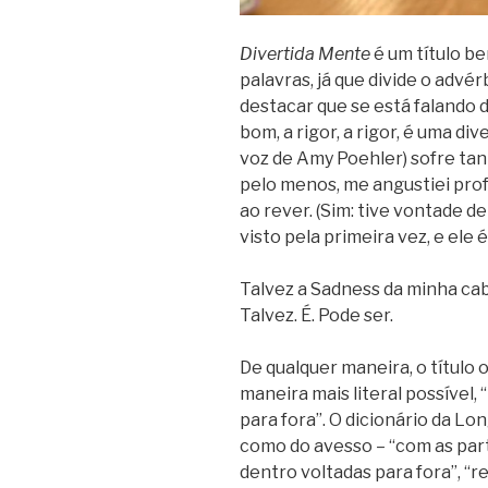
Divertida Mente
é um título b
palavras, já que divide o advé
destacar que se está falando d
bom, a rigor, a rigor, é uma di
voz de Amy Poehler) sofre tant
pelo menos, me angustiei prof
ao rever. (Sim: tive vontade de
visto pela primeira vez, e ele
Talvez a Sadness da minha cab
Talvez. É. Pode ser.
De qualquer maneira, o título o
maneira mais literal possível, 
para fora”. O dicionário da Lo
como do avesso – “com as par
dentro voltadas para fora”, “re