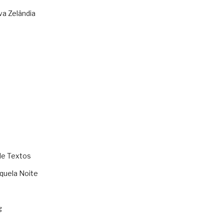
va Zelândia
de Textos
quela Noite
g