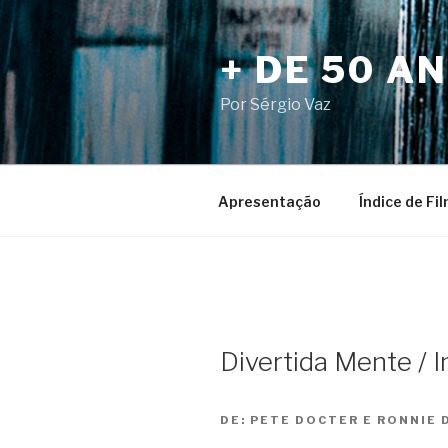
Pular
para
+ DE 50 A
o
conteúdo
Por Sérgio Vaz
Apresentação
Índice de Fi
Divertida Mente / I
DE:
PETE DOCTER E RONNIE D