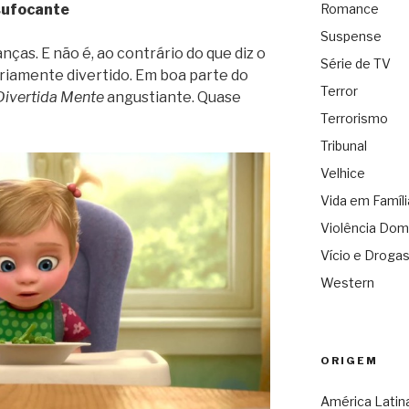
Romance
sufocante
Suspense
nças. E não é, ao contrário do que diz o
Série de TV
opriamente divertido. Em boa parte do
Terror
Divertida Mente
angustiante. Quase
Terrorismo
Tribunal
Velhice
Vida em Famíli
Violência Dom
Vício e Droga
Western
ORIGEM
América Latin