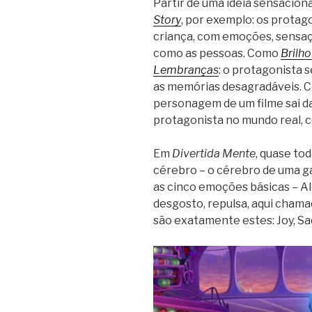
Partir de uma idéia sensacion
Story
, por exemplo: os protag
criança, com emoções, sensaç
como as pessoas. Como
Brilh
Lembranças
: o protagonista 
as memórias desagradáveis.
personagem de um filme sai da
protagonista no mundo real, c
Em
Divertida Mente
, quase to
cérebro – o cérebro de uma g
as cinco emoções básicas – Ale
desgosto, repulsa, aqui chama
são exatamente estes: Joy, Sad