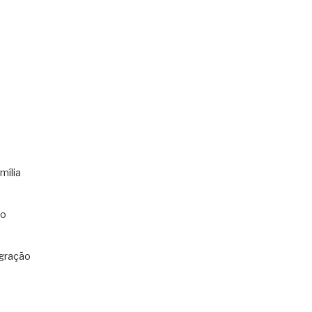
mília
co
gração