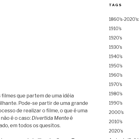
TAGS
1860's-2020's
1910's
1920's
1930's
1940's
1950's
1960's
1970's
1980's
 filmes que partem de uma idéia
ilhante. Pode-se partir de uma grande
1990's
ocesso de realizar o filme, o que é uma
2000's
 não é o caso:
Divertida Mente
é
2010's
do, em todos os quesitos.
2020's