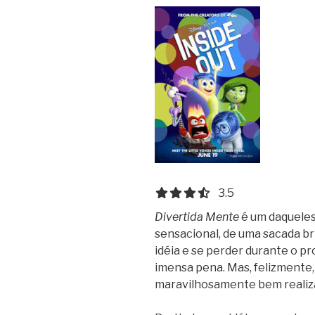
3.5 out of 5.0 stars
3.5
Divertida Mente
é um daqueles
sensacional, de uma sacada br
idéia e se perder durante o pr
imensa pena. Mas, felizmente,
maravilhosamente bem realiza