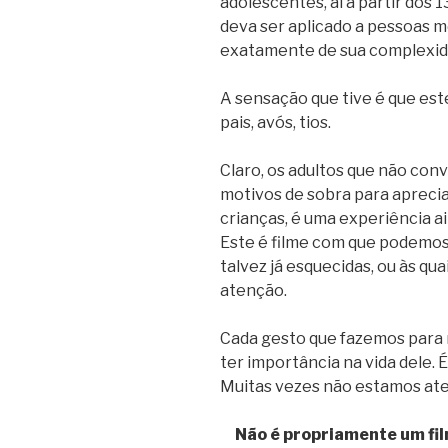
adolescentes, aí a partir dos 1
deva ser aplicado a pessoas 
exatamente de sua complexid
A sensação que tive é que este
pais, avós, tios.
Claro, os adultos que não co
motivos de sobra para aprecia
crianças, é uma experiência a
Este é filme com que podemos
talvez já esquecidas, ou às q
atenção.
Cada gesto que fazemos para n
ter importância na vida dele. 
Muitas vezes não estamos at
Não é propriamente um fil