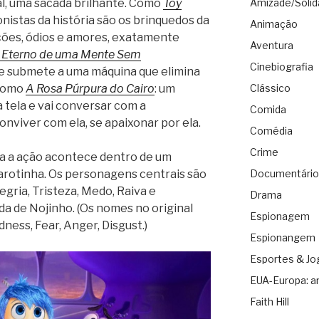
al, uma sacada brilhante. Como
Toy
Amizade/Solid
onistas da história são os brinquedos da
Animação
ões, ódios e amores, exatamente
Aventura
o Eterno de uma Mente Sem
Cinebiografia
se submete a uma máquina que elimina
 Como
A Rosa Púrpura do Cairo
: um
Clássico
 tela e vai conversar com a
Comida
onviver com ela, se apaixonar por ela.
Comédia
Crime
da a ação acontece dentro de um
arotinha. Os personagens centrais são
Documentário
gria, Tristeza, Medo, Raiva e
Drama
da de Nojinho. (Os nomes no original
Espionagem
ness, Fear, Anger, Disgust.)
Espionangem
Esportes & Jo
EUA-Europa: a
Faith Hill