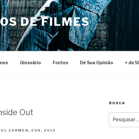
NOS DE FILMES
lmes
Glossário
Fontes
Dê Sua Opinião
+ de 5
BUSCA
nside Out
Pesquisar
por:
EL CARMEN, EUA, 2015