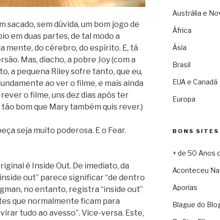
Austrália e No
em sacado, sem dúvida, um bom jogo de
África
rbio em duas partes, de tal modo a
a mente, do cérebro, do espírito. E, tá
Ásia
versão. Mas, diacho, a pobre Joy (com a
Brasil
o, a pequena Riley sofre tanto, que eu,
EUA e Canadá
undamente ao ver o filme, e mais ainda
 rever o filme, uns dez dias após ter
Europa
 é tão bom que Mary também quis rever.)
eça seja muito poderosa. E o Fear.
BONS SITES
+ de 50 Anos 
riginal é Inside Out. De imediato, da
Aconteceu Na
“inside out” parece significar “de dentro
Aporias
ngman, no entanto, registra “inside out”
tes que normalmente ficam para
Blague do Blo
virar tudo ao avesso”. Vice-versa. Este,