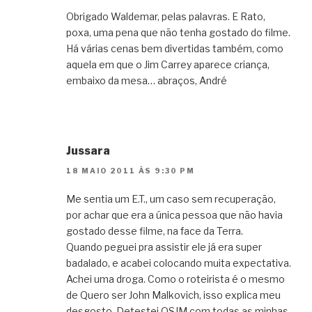
Obrigado Waldemar, pelas palavras. E Rato,
poxa, uma pena que não tenha gostado do filme.
Há várias cenas bem divertidas também, como
aquela em que o Jim Carrey aparece criança,
embaixo da mesa… abraços, André
Jussara
18 MAIO 2011 ÀS 9:30 PM
Me sentia um E.T., um caso sem recuperação,
por achar que era a única pessoa que não havia
gostado desse filme, na face da Terra.
Quando peguei pra assistir ele já era super
badalado, e acabei colocando muita expectativa.
Achei uma droga. Como o roteirista é o mesmo
de Quero ser John Malkovich, isso explica meu
desgosto. Detestei QSJM com todas as minhas