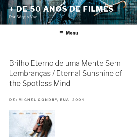
Pular
+ DE 50 ANOS DE FILMES
para
Por Sérgio Vaz
o
conteúdo
Menu
Brilho Eterno de uma Mente Sem
Lembranças / Eternal Sunshine of
the Spotless Mind
DE:
MICHEL GONDRY, EUA, 2004