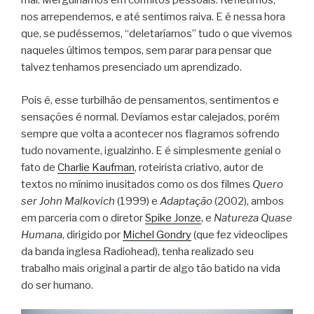
mal. Mergulhamos em conflitos pessoais. Refletimos,
nos arrependemos, e até sentimos raiva. E é nessa hora
que, se pudéssemos, “deletaríamos” tudo o que vivemos
naqueles últimos tempos, sem parar para pensar que
talvez tenhamos presenciado um aprendizado.
Pois é, esse turbilhão de pensamentos, sentimentos e
sensações é normal. Devíamos estar calejados, porém
sempre que volta a acontecer nos flagramos sofrendo
tudo novamente, igualzinho. E é simplesmente genial o
fato de
Charlie Kaufman
, roteirista criativo, autor de
textos no mínimo inusitados como os dos filmes
Quero
ser John Malkovich
(1999) e
Adaptação
(2002), ambos
em parceria com o diretor
Spike Jonze
, e
Natureza Quase
Humana
, dirigido por
Michel Gondry
(que fez videoclipes
da banda inglesa Radiohead), tenha realizado seu
trabalho mais original a partir de algo tão batido na vida
do ser humano.