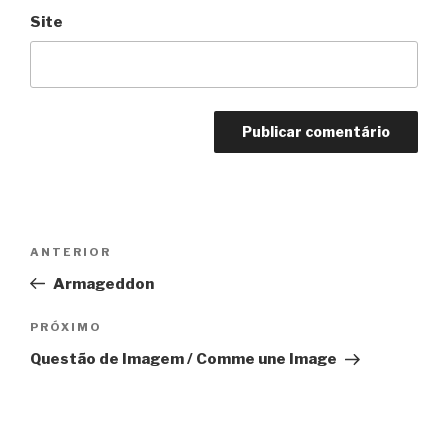
Site
Navegação
Anterior
ANTERIOR
de
Armageddon
Post
Próximo
PRÓXIMO
Questão de Imagem / Comme une Image