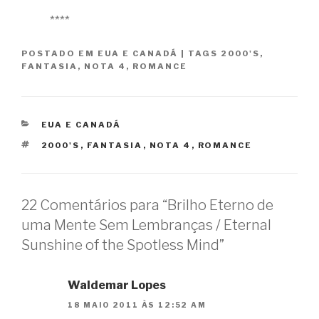
****
POSTADO EM
EUA E CANADÁ
|
TAGS
2000'S
,
FANTASIA
,
NOTA 4
,
ROMANCE
CATEGORIAS
EUA E CANADÁ
TAGS
2000'S
,
FANTASIA
,
NOTA 4
,
ROMANCE
22 Comentários para “Brilho Eterno de
uma Mente Sem Lembranças / Eternal
Sunshine of the Spotless Mind”
Waldemar Lopes
18 MAIO 2011 ÀS 12:52 AM