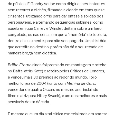
do público. E Gondry soube como dirigir esses instantes
sem recorrer a clichês, filmando a cidade em tons quase
cinzentos, utilizando o frio para dar ênfase à solidão dos
personagens, e alternando sequencias sublimes, como
aquela em que Carrey e Winslet deitam sobre um lago
congelado, ou nas cenas em que a “memória” de Joe luta,
dentro da sua mente, para não ser apagada. Uma história
que acredita no destino, porém não dá o seu recado de
maneira brega nem didática.
Brilho Eterno
ainda foi premiado em montagem e roteiro
no Bafta, atriz (Kate) e roteiro pelos Críticos de Londres,
e venceu mais 30 prêmios ao redor do mundo. Foi o
melhor longa de 2004 (junto com
Menina de Ouro
,
vencedor de quatro Oscars no mesmo ano, incluindo
filme e atriz para Hilary Swank), e um dos melhores e mais
sensíveis desta década.
E mesmo que um dia a tal clínica especializada em apagar