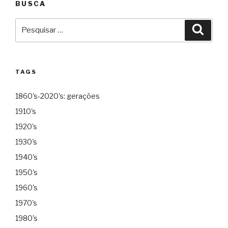
BUSCA
Pesquisar
Pesqu
por:
TAGS
1860's-2020's: gerações
1910's
1920's
1930's
1940's
1950's
1960's
1970's
1980's