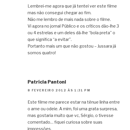
Lembrei-me agora que já tentei ver este filme
mas não consegui chegar ao fim.
Não me lembro de mais nada sobre o filme.
Vi agora no jornal Público e os críticos dão-lhe 3
ou 4 estrelas e um deles dá-lhe “bola preta” o
que significa “a evitar”.
Portanto mais um que não gostou – Jussara já
somos quatro!
Patrícia Pantoni
8 FEVEREIRO 2012 ÀS 1:31 PM
Este filme me parece estar na tênue linha entre
o ame ou odeie. A mim, foi uma grata surpresa,
mas gostaria muito que vc, Sérgio, o tivesse
comentado… fiquei curiosa sobre suas
impressões.