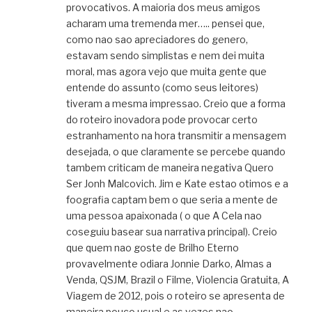
provocativos. A maioria dos meus amigos
acharam uma tremenda mer….. pensei que,
como nao sao apreciadores do genero,
estavam sendo simplistas e nem dei muita
moral, mas agora vejo que muita gente que
entende do assunto (como seus leitores)
tiveram a mesma impressao. Creio que a forma
do roteiro inovadora pode provocar certo
estranhamento na hora transmitir a mensagem
desejada, o que claramente se percebe quando
tambem criticam de maneira negativa Quero
Ser Jonh Malcovich. Jim e Kate estao otimos e a
foografia captam bem o que seria a mente de
uma pessoa apaixonada ( o que A Cela nao
coseguiu basear sua narrativa principal). Creio
que quem nao goste de Brilho Eterno
provavelmente odiara Jonnie Darko, Almas a
Venda, QSJM, Brazil o Filme, Violencia Gratuita, A
Viagem de 2012, pois o roteiro se apresenta de
maneira pouco usual e as vezes nao