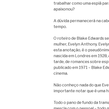
trabalhar como uma espiã par
apaixonou?
A dúvida permanecerá na cab
tempo.
O roteiro de Blake Edwards s
mulher, Evelyn Anthony. Evel
esta anotação, é o pseudônim
nascida em Londres em 1928, 
tarde, de romances sobre es
publicado em 1971 – Blake Edw
cinema.
Não conheço nada do que Eve
importante notar que é uma hi
Todo o pano de fundo da trama
mescla com o pessoal – todo 