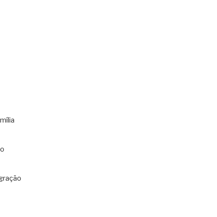
mília
co
gração