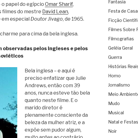
Fantasia
 o papel do egípcio
Omar Sharif
,
Festa de Cas
s filmes do mestre
David Lean
,
 e em especial
Doutor Jivago
, de 1965.
Ficção Científ
Filmes Sobre 
 charme para cima da bela inglesa.
Filmografias
Geléia Geral
 observadas pelos ingleses e pelos
soviéticos
Guerra
Histórias Reai
Bela inglesa – e aqui é
Homo
preciso enfatizar que Julie
Jornalismo
Andrews, então com 39
anos, nunca esteve tão bela
Meio Ambient
quanto neste filme. E o
Mudo
marido diretor é
Musical
plenamente consciente da
Natal e Festa
beleza da mulher atriz, e a
expõe sem pudor algum,
Noir
muito antes ao contrário.