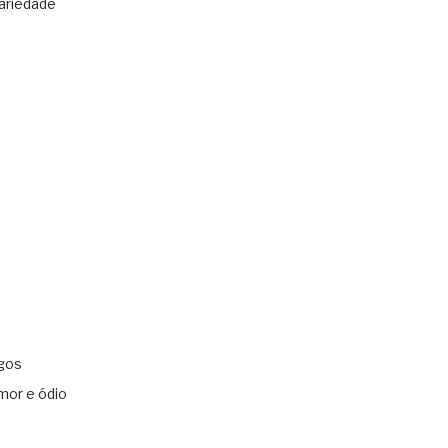
ariedade
gos
mor e ódio