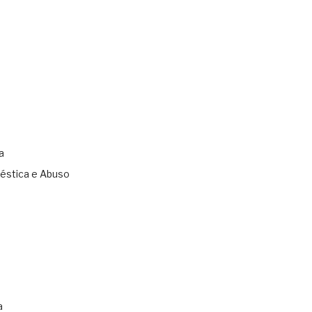
a
éstica e Abuso
s
a