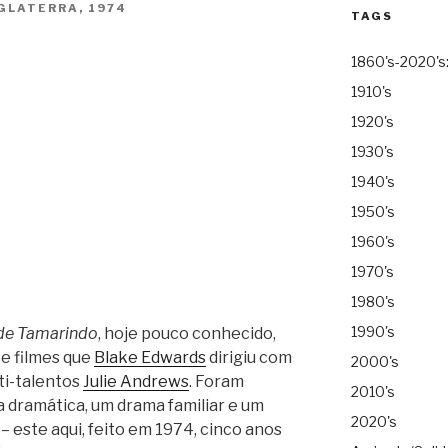
GLATERRA, 1974
TAGS
1860's-2020's
1910's
1920's
1930's
1940's
1950's
1960's
1970's
1980's
1990's
de Tamarindo
, hoje pouco conhecido,
te filmes que
Blake Edwards
dirigiu com
2000's
ti-talentos
Julie Andrews
.
Foram
2010's
 dramática, um drama familiar e um
2020's
– este aqui, feito em 1974, cinco anos