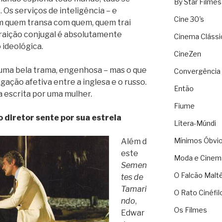
By Star Filmes
 Os serviços de inteligência – e
Cine 30's
 quem transa com quem, quem trai
traição conjugal é absolutamente
Cinema Clássi
 ideológica.
CineZen
é uma bela trama, engenhosa – mas o que
Convergência 
igação afetiva entre a inglesa e o russo.
Então
a escrita por uma mulher.
Fiume
 o diretor sente por sua estrela
Lítera-Múndi
Mínimos Óbvi
Além d
este
Moda e Cinem
Semen
O Falcão Malt
tes de
Tamari
O Rato Cinéfil
ndo
,
Os Filmes
Edwar