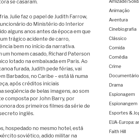
Amizade/Solid
tora se casaram.
Animação
ria. Julie faz o papel de Judith Farrow,
Aventura
uncionário do Ministério do Interior
Cinebiografia
rido alguns anos antes da época em que
Clássico
num trágico acidente de carro,
cia bem no início da narrativa.
Comida
om um homem casado, Richard Paterson
Comédia
ânico lotado na embaixada em Paris. Ao
Crime
noa furada, Judith pede férias, vai
Documentário
m Barbados, no Caribe – está lá numa
ça, após créditos iniciais
Drama
a seqüência de belas imagens, ao som
Espionagem
e composta por John Barry, por
Espionangem
 sonora dos primeiros filmes da série de
Esportes & Jo
secreto inglês.
EUA-Europa: a
s, hospedado no mesmo hotel, está
Faith Hill
ército soviético, adido militar na