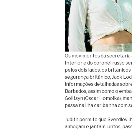
Os movimentos da secretária d
Interior e do coronel russo
pelos dois lados, os britânico
segurança britânico, Jack Lod
informações detalhadas sobre 
Barbados, assim como o embai
Golitsyn (Oscar Homolka), ma
passa na ilha caribenha com s
Judith permite que Sverdlov lh
almoçam e jantam juntos, passe