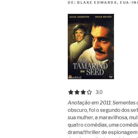
DE:
BLAKE EDWARDS, EUA-IN
3.0 out of 5.0 stars
3.0
Anotação em 2011
:
Sementes 
obscuro, foi o segundo dos se
sua mulher, a maravilhosa, mul
quatro comédias, uma comédia
drama/thriller de espionagem 