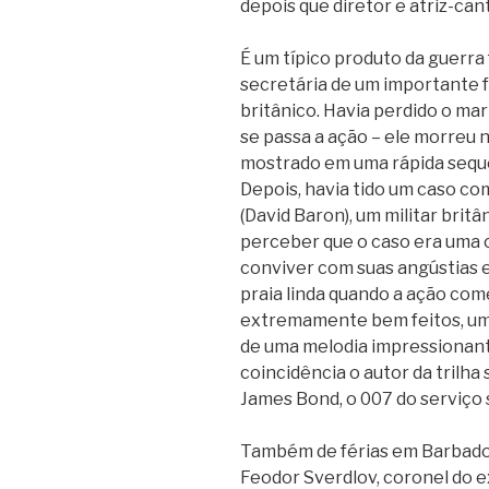
depois que diretor e atriz-can
É um típico produto da guerra f
secretária de um importante f
britânico. Havia perdido o ma
se passa a ação – ele morreu 
mostrado em uma rápida sequên
Depois, havia tido um caso c
(David Baron), um militar brit
perceber que o caso era uma ca
conviver com suas angústias e
praia linda quando a ação come
extremamente bem feitos, um
de uma melodia impressionant
coincidência o autor da trilha
James Bond, o 007 do serviço 
Também de férias em Barbado
Feodor Sverdlov, coronel do ex