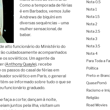
Nota 0.5
Como a temporada de férias
Nota 1
é em Barbados, vemos Julie
Nota 1.5
Andrews de biquíni em
diversas sequências – uma
Nota 2
mulher sensacional, de
Nota 2.5
babar.
Nota 3
Nota 3.5
e alto funcionário do Ministério do
 serão cuidadosamente acompanhados
Nota 4
s e os soviéticos. Um agente da
Para Toda a Fa
er (
Anthony Quayle
), recebe
Política
os passos do casal de férias em
Preto-e-Bran
xador soviético em Paris, o general
ntém-se informado sobre tudo o que se
QuasePornô
eu funcionário graduado.
Racismo e Imi
Religião
e faça a corte; dançam à noite,
Road Movies
iam juntos pela ilha, visitam um