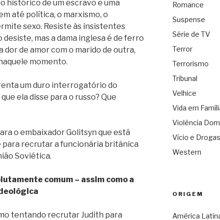
o histórico de um escravo e uma
Romance
m até política, o marxismo, o
Suspense
rmite sexo. Resiste às insistentes
Série de TV
o desiste, mas a dama inglesa é de ferro
Terror
 da dor de amor com o marido de outra,
a naquele momento.
Terrorismo
Tribunal
frenta um duro interrogatório do
Velhice
que ela disse para o russo? Que
Vida em Famíli
Violência Dom
 para o embaixador Golitsyn que está
Vício e Droga
ara recrutar a funcionária britânica
Western
ião Soviética.
solutamente comum – assim como a
deológica
ORIGEM
mo tentando recrutar Judith para
América Latin