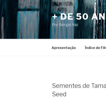
Pular
para
+ DE 50 A
o
conteúdo
Por Sérgio Vaz
Apresentação
Índice de Fi
Sementes de Tamar
Seed