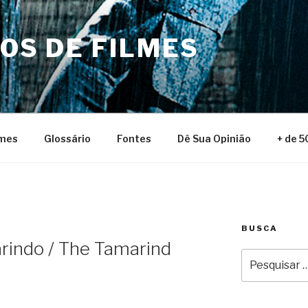
NOS DE FILMES
lmes
Glossário
Fontes
Dê Sua Opinião
+ de 5
BUSCA
indo / The Tamarind
Pesquisar
por: