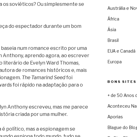
a os soviéticos? Ou simplesmente se
Austrália e No
África
eça do espectador durante um bom
Ásia
Brasil
e baseia num romance escrito por uma
EUA e Canadá
yn Anthony, aprendo agora, ao escrever
Europa
o literário de Evelyn Ward Thomas,
autora de romances históricos e, mais
pionagem.
The Tamarind Seed
foi
BONS SITES
ards foi rápido na adaptação para o
+ de 50 Anos 
Aconteceu Na
lyn Anthony escreveu, mas me parece
stória criada por uma mulher.
Aporias
Blague do Blo
 é político, mas a espionagem se
mundo espiona todo mundo, tudo se