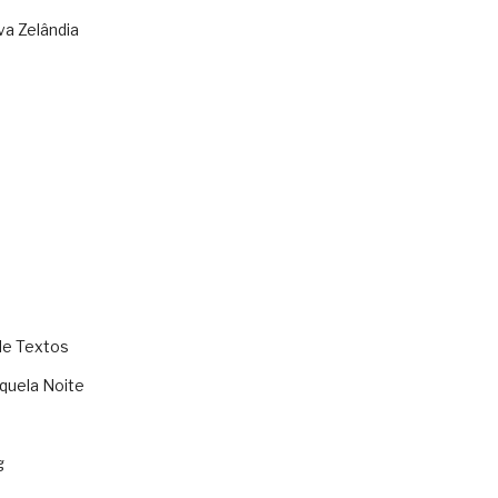
va Zelândia
de Textos
quela Noite
g