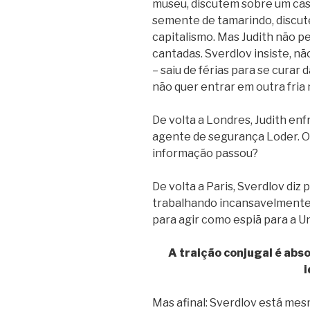
museu, discutem sobre um cas
semente de tamarindo, discute
capitalismo. Mas Judith não pe
cantadas. Sverdlov insiste, nã
– saiu de férias para se curar
não quer entrar em outra fri
De volta a Londres, Judith en
agente de segurança Loder. O 
informação passou?
De volta a Paris, Sverdlov diz
trabalhando incansavelmente p
para agir como espiã para a Un
A traição conjugal é ab
i
Mas afinal: Sverdlov está mes