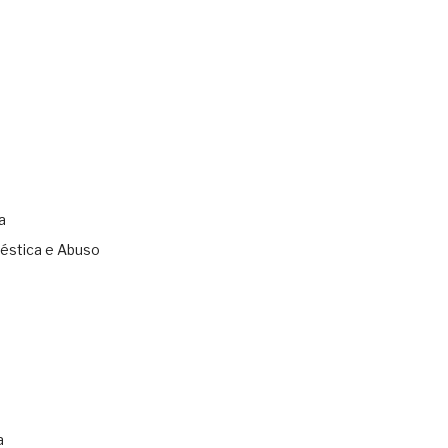
a
éstica e Abuso
s
a