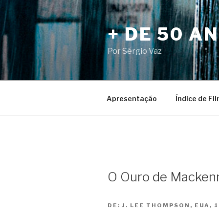
Pular
para
+ DE 50 A
o
conteúdo
Por Sérgio Vaz
Apresentação
Índice de Fi
O Ouro de Mackenn
DE:
J. LEE THOMPSON, EUA, 