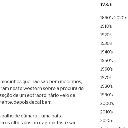
TAGS
1860's-2020's
1910's
1920's
1930's
1940's
1950's
1960's
1970's
 mocinhos que não são bem mocinhos,
1980's
sturam neste western sobre a procura de
1990's
ização de um extraordinário veio de
ente, depois decai bem.
2000's
2010's
abalho de câmara – uma baita
2020's
ra os olhos dos protagonistas, e sai