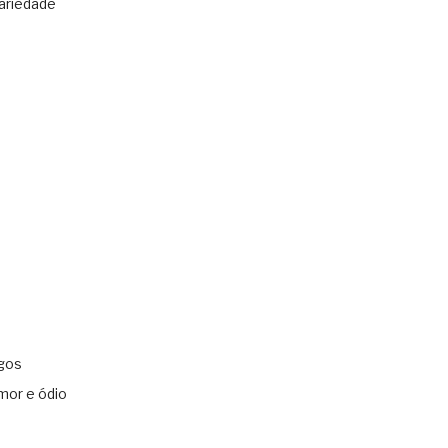
ariedade
gos
mor e ódio