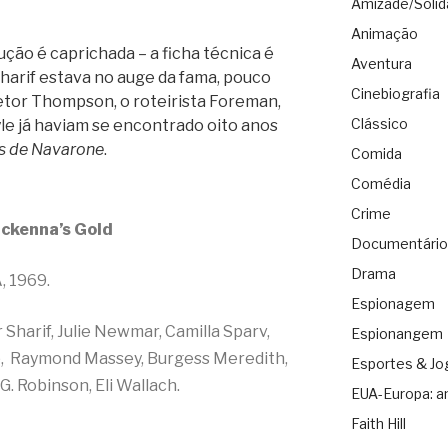
Amizade/Solid
Animação
ução é caprichada – a ficha técnica é
Aventura
harif estava no auge da fama, pouco
Cinebiografia
retor Thompson, o roteirista Foreman,
Clássico
e já haviam se encontrado oito anos
s de Navarone
.
Comida
Comédia
Crime
ckenna’s Gold
Documentário
Drama
, 1969.
Espionagem
harif, Julie Newmar, Camilla Sparv,
Espionangem
bb, Raymond Massey, Burgess Meredith,
Esportes & Jo
. Robinson, Eli Wallach.
EUA-Europa: a
Faith Hill