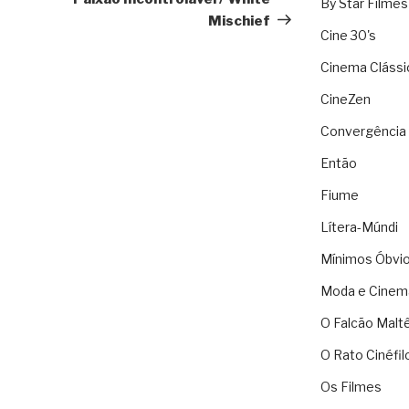
By Star Filmes
Mischief
Cine 30's
Cinema Clássi
CineZen
Convergência 
Então
Fiume
Lítera-Múndi
Mínimos Óbvi
Moda e Cinem
O Falcão Malt
O Rato Cinéfil
Os Filmes