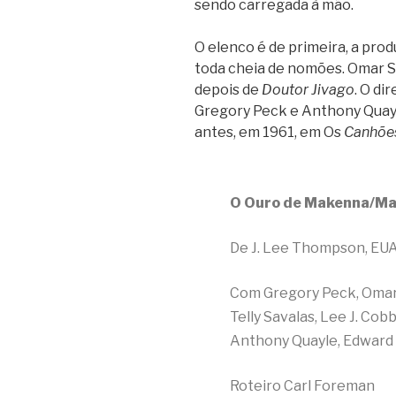
sendo carregada à mão.
O elenco é de primeira, a prod
toda cheia de nomões. Omar S
depois de
Doutor Jivago
. O di
Gregory Peck e Anthony Quayl
antes, em 1961, em Os
Canhõe
O Ouro de Makenna/Ma
De J. Lee Thompson, EUA
Com Gregory Peck, Omar S
Telly Savalas, Lee J. Co
Anthony Quayle, Edward G
Roteiro Carl Foreman