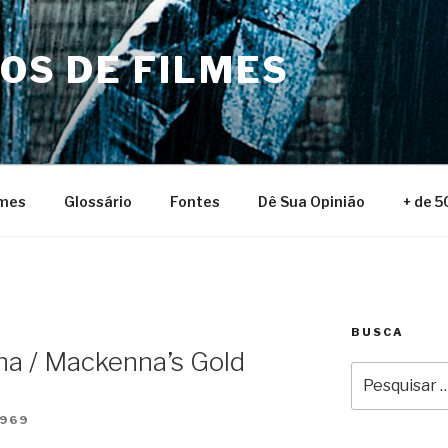
NOS DE FILMES
lmes
Glossário
Fontes
Dê Sua Opinião
+ de 5
BUSCA
a / Mackenna’s Gold
Pesquisar
por:
1969