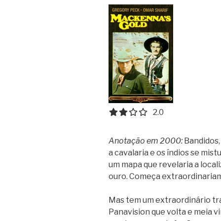
2.0 out of 5.0 stars
2.0
Anotação em 2000:
Bandidos,
a cavalaria e os índios se mi
um mapa que revelaria a local
ouro. Começa extraordinariam
Mas tem um extraordinário tr
Panavision que volta e meia vi