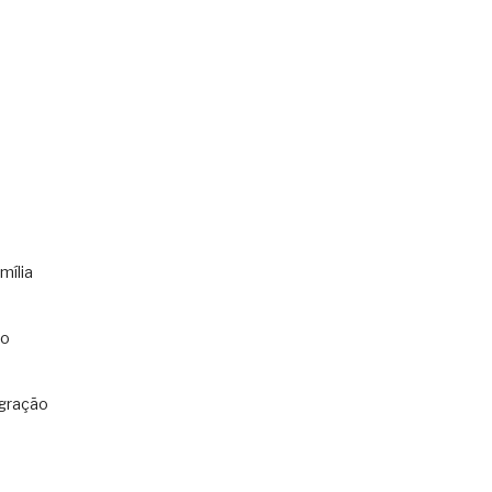
mília
co
gração