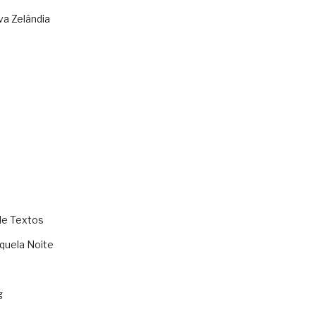
va Zelândia
de Textos
quela Noite
g