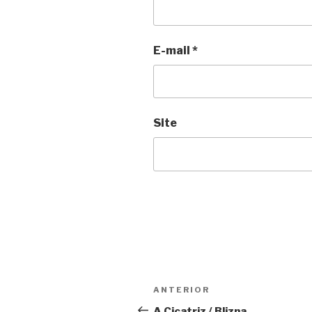
E-mail
*
Site
Navegação
Anterior
ANTERIOR
de
A Cicatriz / Blizna