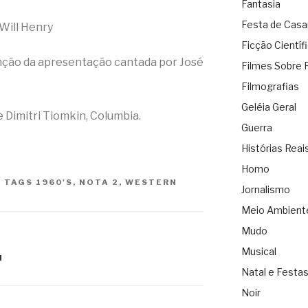
Fantasia
Festa de Cas
Will Henry
Ficção Científ
nção da apresentação cantada por José
Filmes Sobre 
Filmografias
Geléia Geral
 Dimitri Tiomkin, Columbia.
Guerra
Histórias Reai
Homo
|
TAGS
1960'S
,
NOTA 2
,
WESTERN
Jornalismo
Meio Ambient
Mudo
Musical
N
Natal e Festa
Noir