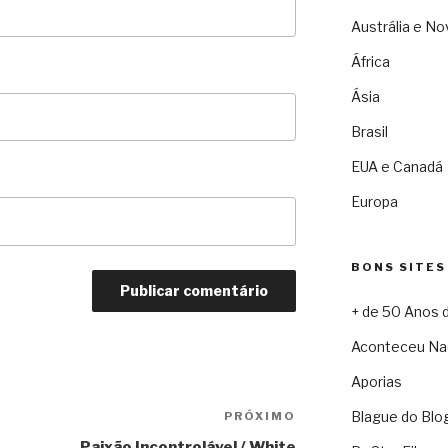
Austrália e No
África
Ásia
Brasil
EUA e Canadá
Europa
BONS SITES
+ de 50 Anos 
Aconteceu Na
Aporias
Blague do Blo
PRÓXIMO
Próximo
Paixão Incontrolável / White