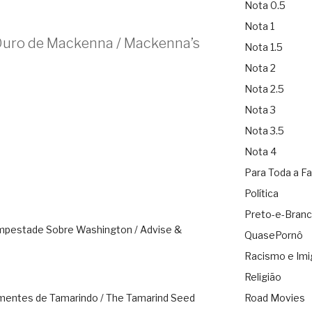
Nota 0.5
Nota 1
Ouro de Mackenna / Mackenna’s
Nota 1.5
Nota 2
Nota 2.5
Nota 3
Nota 3.5
Nota 4
Para Toda a Fa
Política
Preto-e-Bran
mpestade Sobre Washington / Advise &
QuasePornô
Racismo e Imi
Religião
mentes de Tamarindo / The Tamarind Seed
Road Movies