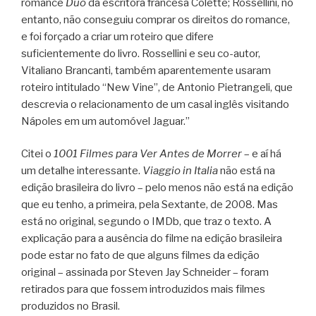
romance
Duo
da escritora francesa Colette; Rossellini, no
entanto, não conseguiu comprar os direitos do romance,
e foi forçado a criar um roteiro que difere
suficientemente do livro. Rossellini e seu co-autor,
Vitaliano Brancanti, também aparentemente usaram
roteiro intitulado “New Vine”, de Antonio Pietrangeli, que
descrevia o relacionamento de um casal inglês visitando
Nápoles em um automóvel Jaguar.”
Citei o
1001 Filmes para Ver Antes de Morrer
– e aí há
um detalhe interessante.
Viaggio in Italia
não está na
edição brasileira do livro – pelo menos não está na edição
que eu tenho, a primeira, pela Sextante, de 2008. Mas
está no original, segundo o IMDb, que traz o texto. A
explicação para a ausência do filme na edição brasileira
pode estar no fato de que alguns filmes da edição
original – assinada por Steven Jay Schneider – foram
retirados para que fossem introduzidos mais filmes
produzidos no Brasil.