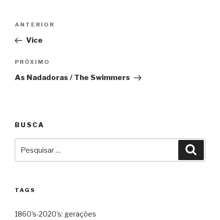
Navegação
Anterior
ANTERIOR
de
Vice
Post
Próximo
PRÓXIMO
As Nadadoras / The Swimmers
BUSCA
Pesquisar
Pesqu
por:
TAGS
1860's-2020's: gerações