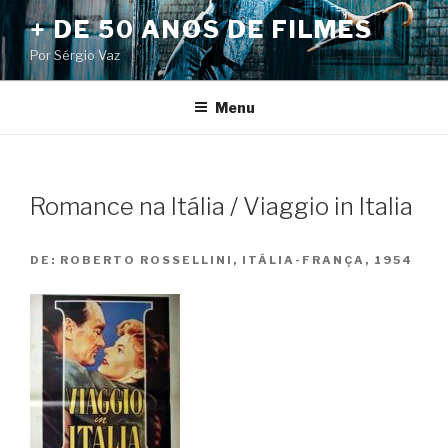
Pular
+ DE 50 ANOS DE FILMES
para
Por Sérgio Vaz
o
conteúdo
Menu
Romance na Itália / Viaggio in Italia
DE:
ROBERTO ROSSELLINI, ITÁLIA-FRANÇA, 1954