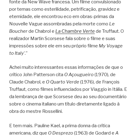
fonte da New Wave francesa. Um filme convulsionado
por temas como esterilidade, petrificação, gravidez e
eternidade, ele encontrou eco em obras-primas da
Nouvelle Vague assombradas pela morte como
Le
Boucher
de Chabrol e
La Chambre Verte
de Truffaut. O
realizador Martin Scorsese fala sobre o filme e suas
impressões sobre ele em seu próprio filme
My Voyage
to Italy
’.”
Achei muito interessantes essas informações de que o
crítico John Patterson cita
O Açougueiro
(1970), de
Claude Chabrol, e
O Quarto Verde
(1976), de François
Truffaut, como filmes influenciados por Viaggio in Itália. E
da lembrança de que Scorsese deu ao seu documentário
sobre o cinema italiano um título diretamente ligado à
obra do mestre Rossellini.
E tem mais. Pauline Kael, a prima donna da crítica
americana, diz que
O Desprezo
(1963) de Godard e
A