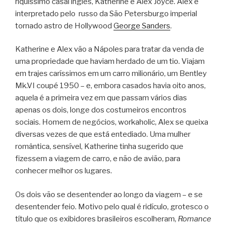
riquíssimo casal inglês, Katherine e Alex Joyce. Alex é
interpretado pelo russo da São Petersburgo imperial
tornado astro de Hollywood
George Sanders
.
Katherine e Alex vão a Nápoles para tratar da venda de
uma propriedade que haviam herdado de um tio. Viajam
em trajes caríssimos em um carro milionário, um Bentley
Mk.VI coupé 1950 – e, embora casados havia oito anos,
aquela é a primeira vez em que passam vários dias
apenas os dois, longe dos costumeiros encontros
sociais. Homem de negócios, workaholic, Alex se queixa
diversas vezes de que está entediado. Uma mulher
romântica, sensível, Katherine tinha sugerido que
fizessem a viagem de carro, e não de avião, para
conhecer melhor os lugares.
Os dois vão se desentender ao longo da viagem – e se
desentender feio. Motivo pelo qual é ridículo, grotesco o
título que os exibidores brasileiros escolheram,
Romance