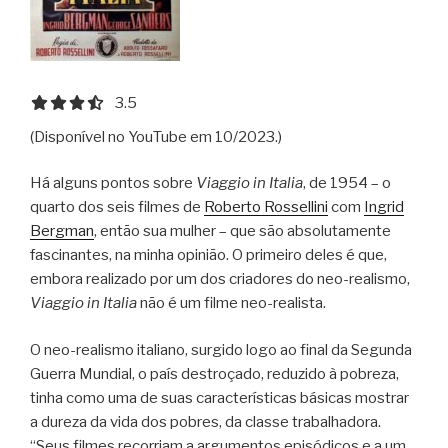
3.5 out of 5.0 stars
3.5
(Disponível no YouTube em 10/2023.)
Há alguns pontos sobre
Viaggio in Italia
, de 1954 – o
quarto dos seis filmes de
Roberto Rossellini
com
Ingrid
Bergman
, então sua mulher – que são absolutamente
fascinantes, na minha opinião. O primeiro deles é que,
embora realizado por um dos criadores do neo-realismo,
Viaggio in Italia
não é um filme neo-realista.
O neo-realismo italiano, surgido logo ao final da Segunda
Guerra Mundial, o país destroçado, reduzido à pobreza,
tinha como uma de suas características básicas mostrar
a dureza da vida dos pobres, da classe trabalhadora.
“Seus filmes recorriam a argumentos episódicos e a um