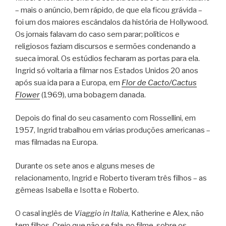
– mais o anúncio, bem rápido, de que ela ficou grávida –
foi um dos maiores escândalos da história de Hollywood.
Os jornais falavam do caso sem parar; políticos e
religiosos faziam discursos e sermões condenando a
sueca imoral. Os estúdios fecharam as portas para ela.
Ingrid só voltaria a filmar nos Estados Unidos 20 anos
após sua ida para a Europa, em
Flor de Cacto/Cactus
Flower
(1969), uma bobagem danada.
Depois do final do seu casamento com Rossellini, em
1957, Ingrid trabalhou em várias produções americanas –
mas filmadas na Europa.
Durante os sete anos e alguns meses de
relacionamento, Ingrid e Roberto tiveram três filhos – as
gêmeas Isabella e Isotta e Roberto.
O casal inglês de
Viaggio in Italia
, Katherine e Alex, não
tem filhos. Creio que não se fala, no filme, sobre os