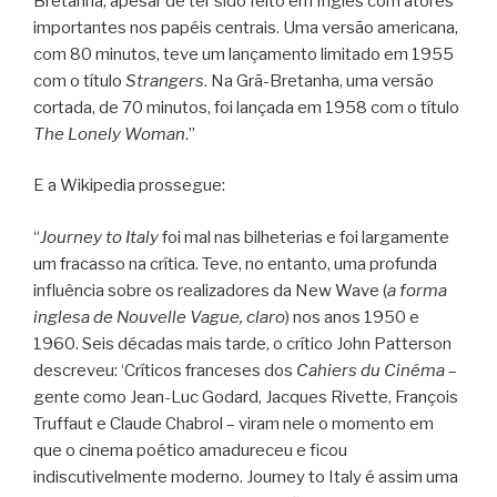
Bretanha, apesar de ter sido feito em Inglês com atores
importantes nos papéis centrais. Uma versão americana,
com 80 minutos, teve um lançamento limitado em 1955
com o título
Strangers
. Na Grã-Bretanha, uma versão
cortada, de 70 minutos, foi lançada em 1958 com o título
The Lonely Woman
.”
E a Wikipedia prossegue:
“
Journey to Italy
foi mal nas bilheterias e foi largamente
um fracasso na crítica. Teve, no entanto, uma profunda
influência sobre os realizadores da New Wave (
a forma
inglesa de Nouvelle Vague, claro
) nos anos 1950 e
1960. Seis décadas mais tarde, o crítico John Patterson
descreveu: ‘Críticos franceses dos
Cahiers du Cinéma
–
gente como Jean-Luc Godard, Jacques Rivette, François
Truffaut e Claude Chabrol – viram nele o momento em
que o cinema poético amadureceu e ficou
indiscutivelmente moderno. Journey to Italy é assim uma