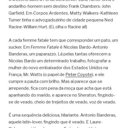
andarilho-homem sem destino Frank Chambers-John
Garfield. Em
Corpos Ardentes
, Matty Walkers-Kathleen
Turner tinha o advogadozinho de cidade pequena Ned
Racine-William Hurt. (Ei, olha o Racine aí!)
A cada femme fatale tem que corresponder um pato, um
sucker. Em
Femme Fatale
é Nicolas Bardo-Antonio
Banderas, um paparazzo. Lá pelas tantas oferecem a
Nicolas Bardo um determinado trabalho, fotografar a
mulher do novo embaixador dos Estados Unidos na
França, Mr. Watts (o papel de
Peter Coyote
), e ele
cumpre a pauta com brilho. Mas aí parece que se
arrepende, fica com pena da moça que acha que está
apanhando do marido, e aparece no Sheraton, fingindo-
se de veado, cheio de trejeitos de veado, voz de veado.
É uma sequência deliciosa, hilariante. Antonio Banderas,
aquele latin-lover, fingindo que é veado. E Laure-