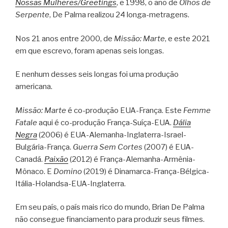
Nossas Mulheres/Greetings
, e 1998, o ano de
Olhos de
Serpente
, De Palma realizou 24 longa-metragens.
Nos 21 anos entre 2000, de
Missão: Marte
, e este 2021
em que escrevo, foram apenas seis longas.
E nenhum desses seis longas foi uma produção
americana.
Missão: Marte
é co-produção EUA-França. Este
Femme
Fatale
aqui é co-produção França-Suíça-EUA.
Dália
Negra
(2006) é EUA-Alemanha-Inglaterra-Israel-
Bulgária-França.
Guerra Sem Cortes
(2007) é EUA-
Canadá.
Paixão
(2012) é França-Alemanha-Armênia-
Mônaco. E
Domino
(2019) é Dinamarca-França-Bélgica-
Itália-Holandsa-EUA-Inglaterra.
Em seu país, o país mais rico do mundo, Brian De Palma
não consegue financiamento para produzir seus filmes.