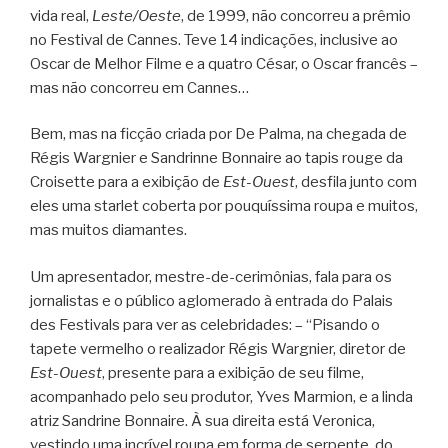
vida real,
Leste/Oeste
, de 1999, não concorreu a prêmio
no Festival de Cannes. Teve 14 indicações, inclusive ao
Oscar de Melhor Filme e a quatro César, o Oscar francês –
mas não concorreu em Cannes…
Bem, mas na ficção criada por De Palma, na chegada de
Régis Wargnier e Sandrinne Bonnaire ao tapis rouge da
Croisette para a exibição de
Est-Ouest
, desfila junto com
eles uma starlet coberta por pouquíssima roupa e muitos,
mas muitos diamantes.
Um apresentador, mestre-de-cerimônias, fala para os
jornalistas e o público aglomerado à entrada do Palais
des Festivals para ver as celebridades: – “Pisando o
tapete vermelho o realizador Régis Wargnier, diretor de
Est-Ouest
, presente para a exibição de seu filme,
acompanhado pelo seu produtor, Yves Marmion, e a linda
atriz Sandrine Bonnaire. À sua direita está Veronica,
vestindo uma incrível roupa em forma de serpente, do