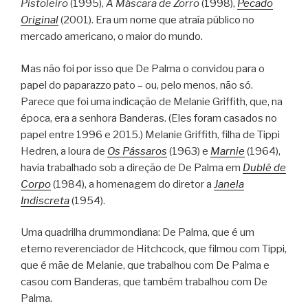
Pistoleiro
(1995),
A Máscara de Zorro
(1998),
Pecado
Original
(2001). Era um nome que atraía público no
mercado americano, o maior do mundo.
Mas não foi por isso que De Palma o convidou para o
papel do paparazzo pato – ou, pelo menos, não só.
Parece que foi uma indicação de Melanie Griffith, que, na
época, era a senhora Banderas. (Eles foram casados no
papel entre 1996 e 2015.) Melanie Griffith, filha de Tippi
Hedren, a loura de
Os Pássaros
(1963) e
Marnie
(1964),
havia trabalhado sob a direção de De Palma em
Dublê de
Corpo
(1984), a homenagem do diretor a
Janela
Indiscreta
(1954).
Uma quadrilha drummondiana: De Palma, que é um
eterno reverenciador de Hitchcock, que filmou com Tippi,
que é mãe de Melanie, que trabalhou com De Palma e
casou com Banderas, que também trabalhou com De
Palma.