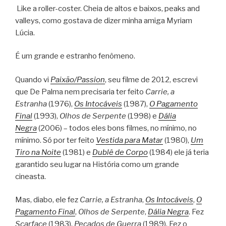
Like a roller-coster. Cheia de altos e baixos, peaks and
valleys, como gostava de dizer minha amiga Myriam
Lúcia.
É um grande e estranho fenômeno.
Quando vi
Paixão/Passion
, seu filme de 2012, escrevi
que De Palma nem precisaria ter feito
Carrie, a
Estranha
(1976),
Os Intocáveis
(1987),
O Pagamento
Final
(1993),
Olhos de Serpente
(1998) e
Dália
Negra
(2006) – todos eles bons filmes, no mínimo, no
mínimo. Só por ter feito
Vestida para Matar
(1980),
Um
Tiro na Noite
(1981) e
Dublê de Corpo
(1984) ele já teria
garantido seu lugar na História como um grande
cineasta.
Mas, diabo, ele fez
Carrie, a Estranha
,
Os Intocáveis
,
O
Pagamento Final
,
Olhos de Serpente
,
Dália Negra
. Fez
Scarface
(1983),
Pecados de Guerra
(1989). Fez o