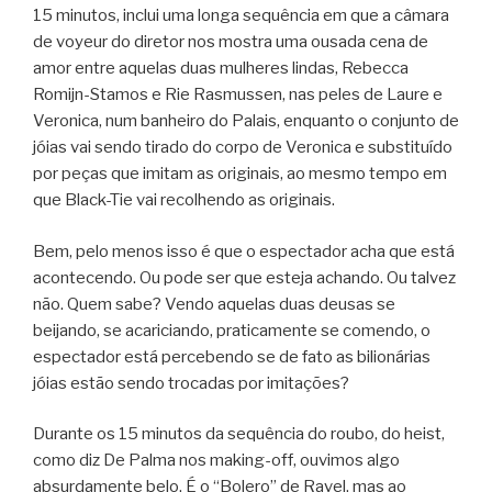
15 minutos, inclui uma longa sequência em que a câmara
de voyeur do diretor nos mostra uma ousada cena de
amor entre aquelas duas mulheres lindas, Rebecca
Romijn-Stamos e Rie Rasmussen, nas peles de Laure e
Veronica, num banheiro do Palais, enquanto o conjunto de
jóias vai sendo tirado do corpo de Veronica e substituído
por peças que imitam as originais, ao mesmo tempo em
que Black-Tie vai recolhendo as originais.
Bem, pelo menos isso é que o espectador acha que está
acontecendo. Ou pode ser que esteja achando. Ou talvez
não. Quem sabe? Vendo aquelas duas deusas se
beijando, se acariciando, praticamente se comendo, o
espectador está percebendo se de fato as bilionárias
jóias estão sendo trocadas por imitações?
Durante os 15 minutos da sequência do roubo, do heist,
como diz De Palma nos making-off, ouvimos algo
absurdamente belo. É o “Bolero” de Ravel, mas ao