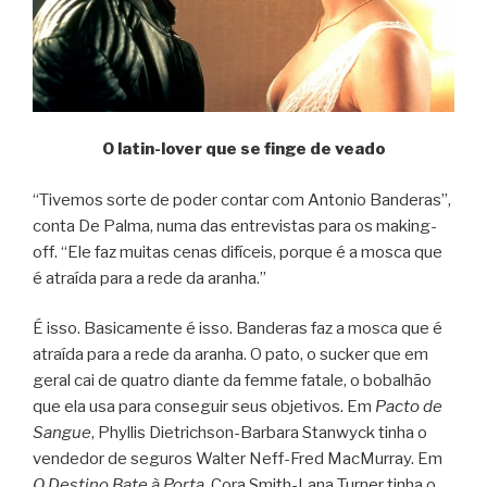
O latin-lover que se finge de veado
“Tivemos sorte de poder contar com Antonio Banderas”,
conta De Palma, numa das entrevistas para os making-
off. “Ele faz muitas cenas difíceis, porque é a mosca que
é atraída para a rede da aranha.”
É isso. Basicamente é isso. Banderas faz a mosca que é
atraída para a rede da aranha. O pato, o sucker que em
geral cai de quatro diante da femme fatale, o bobalhão
que ela usa para conseguir seus objetivos. Em
Pacto de
Sangue
, Phyllis Dietrichson-Barbara Stanwyck tinha o
vendedor de seguros Walter Neff-Fred MacMurray. Em
O Destino Bate à Porta
, Cora Smith-Lana Turner tinha o