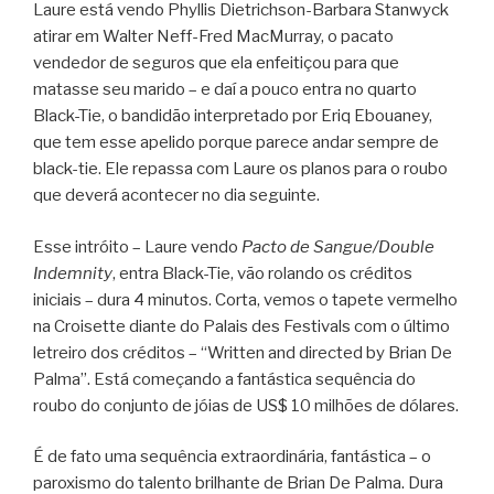
Laure está vendo Phyllis Dietrichson-Barbara Stanwyck
atirar em Walter Neff-Fred MacMurray, o pacato
vendedor de seguros que ela enfeitiçou para que
matasse seu marido – e daí a pouco entra no quarto
Black-Tie, o bandidão interpretado por Eriq Ebouaney,
que tem esse apelido porque parece andar sempre de
black-tie. Ele repassa com Laure os planos para o roubo
que deverá acontecer no dia seguinte.
Esse intróito – Laure vendo
Pacto de Sangue/Double
Indemnity
, entra Black-Tie, vão rolando os créditos
iniciais – dura 4 minutos. Corta, vemos o tapete vermelho
na Croisette diante do Palais des Festivals com o último
letreiro dos créditos – “Written and directed by Brian De
Palma”. Está começando a fantástica sequência do
roubo do conjunto de jóias de US$ 10 milhões de dólares.
É de fato uma sequência extraordinária, fantástica – o
paroxismo do talento brilhante de Brian De Palma. Dura