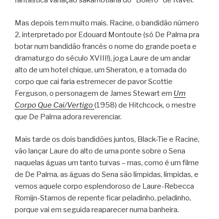
fantástica variação sakamotiana do “Bolero” de Ravel.
Mas depois tem muito mais. Racine, o bandidão número
2, interpretado por Edouard Montoute (só De Palma pra
botar num bandidão francês o nome do grande poeta e
dramaturgo do século XVIII!), joga Laure de um andar
alto de um hotel chique, um Sheraton, e a tomada do
corpo que cai faria estremecer de pavor Scottie
Ferguson, o personagem de James Stewart em
Um
Corpo Que Cai/Vertigo
(1958) de Hitchcock, o mestre
que De Palma adora reverenciar.
Mais tarde os dois bandidões juntos, Black-Tie e Racine,
vão lançar Laure do alto de uma ponte sobre o Sena
naquelas águas um tanto turvas – mas, como é um filme
de De Palma, as águas do Sena são límpidas, límpidas, e
vemos aquele corpo esplendoroso de Laure-Rebecca
Romijn-Stamos de repente ficar peladinho, peladinho,
porque vai em seguida reaparecer numa banheira.