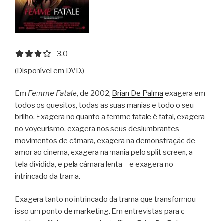
3.0 out of 5.0 stars
3.0
(Disponível em DVD.)
Em
Femme Fatale
, de 2002,
Brian De Palma
exagera em
todos os quesitos, todas as suas manias e todo o seu
brilho. Exagera no quanto a femme fatale é fatal, exagera
no voyeurismo, exagera nos seus deslumbrantes
movimentos de câmara, exagera na demonstração de
amor ao cinema, exagera na mania pelo split screen, a
tela dividida, e pela câmara lenta – e exagera no
intrincado da trama.
Exagera tanto no intrincado da trama que transformou
isso um ponto de marketing. Em entrevistas para o