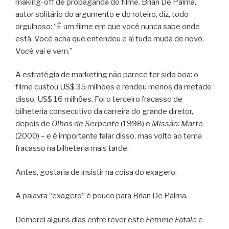
making-off de propaganda do filme, Brian De Palma,
autor solitário do argumento e do roteiro, diz, todo
orgulhoso: “É um filme em que você nunca sabe onde
está. Você acha que entendeu e aí tudo muda de novo.
Você vai e vem.”
A estratégia de marketing não parece ter sido boa: o
filme custou US$ 35 milhões e rendeu menos da metade
disso, US$ 16 milhões. Foi o terceiro fracasso de
bilheteria consecutivo da carreira do grande diretor,
depois de
Olhos de Serpente
(1998) e
Missão: Marte
(2000) – e é importante falar disso, mas volto ao tema
fracasso na bilheteria mais tarde.
Antes, gostaria de insistir na coisa do exagero.
A palavra “exagero” é pouco para Brian De Palma.
Demorei alguns dias entre rever este
Femme Fatale
e