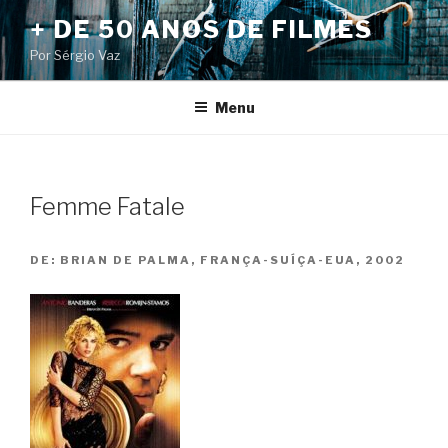
Pular
+ DE 50 ANOS DE FILMES
para
Por Sérgio Vaz
o
conteúdo
Menu
Femme Fatale
DE:
BRIAN DE PALMA, FRANÇA-SUÍÇA-EUA, 2002