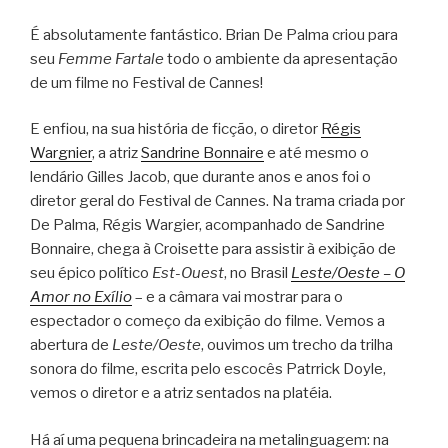
É absolutamente fantástico. Brian De Palma criou para
seu
Femme Fartale
todo o ambiente da apresentação
de um filme no Festival de Cannes!
E enfiou, na sua história de ficção, o diretor
Régis
Wargnier
, a atriz
Sandrine Bonnaire
e até mesmo o
lendário Gilles Jacob, que durante anos e anos foi o
diretor geral do Festival de Cannes. Na trama criada por
De Palma, Régis Wargier, acompanhado de Sandrine
Bonnaire, chega à Croisette para assistir à exibição de
seu épico político
Est-Ouest
, no Brasil
Leste/Oeste – O
Amor no Exílio
– e a câmara vai mostrar para o
espectador o começo da exibição do filme. Vemos a
abertura de
Leste/Oeste
, ouvimos um trecho da trilha
sonora do filme, escrita pelo escocês Patrrick Doyle,
vemos o diretor e a atriz sentados na platéia.
Há aí uma pequena brincadeira na metalinguagem: na