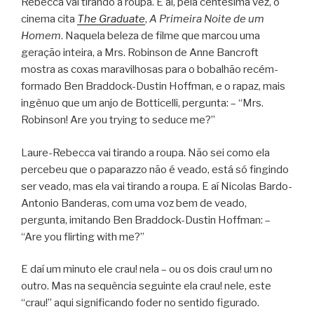
Rebecca vai tirando a roupa. E aí, pela centésima vez, o
cinema cita
The Graduate
,
A Primeira Noite de um
Homem
. Naquela beleza de filme que marcou uma
geração inteira, a Mrs. Robinson de Anne Bancroft
mostra as coxas maravilhosas para o bobalhão recém-
formado Ben Braddock-Dustin Hoffman, e o rapaz, mais
ingênuo que um anjo de Botticelli, pergunta: – “Mrs.
Robinson! Are you trying to seduce me?”
Laure-Rebecca vai tirando a roupa. Não sei como ela
percebeu que o paparazzo não é veado, está só fingindo
ser veado, mas ela vai tirando a roupa. E aí Nicolas Bardo-
Antonio Banderas, com uma voz bem de veado,
pergunta, imitando Ben Braddock-Dustin Hoffman: –
“Are you flirting with me?”
E daí um minuto ele crau! nela – ou os dois crau! um no
outro. Mas na sequência seguinte ela crau! nele, este
“crau!” aqui significando foder no sentido figurado.