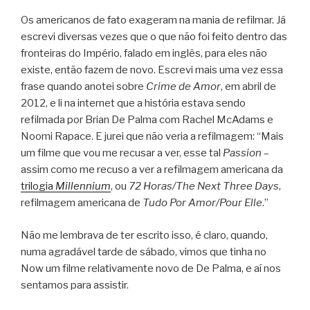
Os americanos de fato exageram na mania de refilmar. Já
escrevi diversas vezes que o que não foi feito dentro das
fronteiras do Império, falado em inglês, para eles não
existe, então fazem de novo. Escrevi mais uma vez essa
frase quando anotei sobre
Crime de Amor
, em abril de
2012, e li na internet que a história estava sendo
refilmada por Brian De Palma com Rachel McAdams e
Noomi Rapace. E jurei que não veria a refilmagem: “Mais
um filme que vou me recusar a ver, esse tal
Passion
–
assim como me recuso a ver a refilmagem americana da
trilogia
Millennium
, ou
72 Horas/The Next Three Days
,
refilmagem americana de
Tudo Por Amor/Pour Elle
.”
Não me lembrava de ter escrito isso, é claro, quando,
numa agradável tarde de sábado, vimos que tinha no
Now um filme relativamente novo de De Palma, e aí nos
sentamos para assistir.