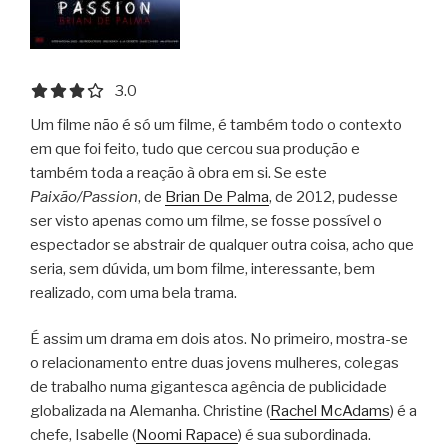
3.0 out of 5.0 stars
3.0
Um filme não é só um filme, é também todo o contexto
em que foi feito, tudo que cercou sua produção e
também toda a reação à obra em si. Se este
Paixão/Passion
, de
Brian De Palma
, de 2012, pudesse
ser visto apenas como um filme, se fosse possível o
espectador se abstrair de qualquer outra coisa, acho que
seria, sem dúvida, um bom filme, interessante, bem
realizado, com uma bela trama.
É assim um drama em dois atos. No primeiro, mostra-se
o relacionamento entre duas jovens mulheres, colegas
de trabalho numa gigantesca agência de publicidade
globalizada na Alemanha. Christine (
Rachel McAdams
) é a
chefe, Isabelle (
Noomi Rapace
) é sua subordinada.