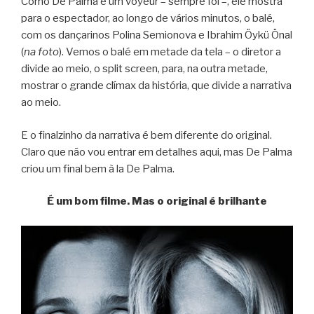
Como De Palma é um voyeur – sempre foi –, ele mostra
para o espectador, ao longo de vários minutos, o balé,
com os dançarinos Polina Semionova e Ibrahim Öykü Önal
(
na foto
). Vemos o balé em metade da tela – o diretor a
divide ao meio, o split screen, para, na outra metade,
mostrar o grande clímax da história, que divide a narrativa
ao meio.
E o finalzinho da narrativa é bem diferente do original.
Claro que não vou entrar em detalhes aqui, mas De Palma
criou um final bem à la De Palma.
É um bom filme. Mas o original é brilhante