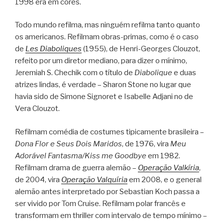
1998 era em cores.
Todo mundo refilma, mas ninguém refilma tanto quanto
os americanos. Refilmam obras-primas, como é o caso
de
Les Diaboliques
(1955), de Henri-Georges Clouzot,
refeito por um diretor mediano, para dizer o mínimo,
Jeremiah S. Chechik com o título de
Diabolique
e duas
atrizes lindas, é verdade – Sharon Stone no lugar que
havia sido de Simone Signoret e Isabelle Adjani no de
Vera Clouzot.
Refilmam comédia de costumes tipicamente brasileira –
Dona Flor e Seus Dois Maridos
, de 1976, vira
Meu
Adorável Fantasma/Kiss me Goodbye
em 1982.
Refilmam drama de guerra alemão –
Operação Valkíria
,
de 2004, vira
Operação Valquíria
em 2008, e o general
alemão antes interpretado por Sebastian Koch passa a
ser vivido por Tom Cruise. Refilmam polar francês e
transformam em thriller com intervalo de tempo mínimo –