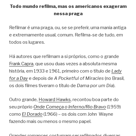
Todo mundo refilma, mas os americanos exageram
nessa praga
Refilmar é uma praga, ou, se se preferir, uma mania antiga
e extremamente usual, comum. Refilma-se de tudo, em
todos os lugares.
Há autores que refilmam a si próprios, como o grande
Frank Capra
, que usou duas vezes a absoluta mesma
história, em 1933 e 1961, primeiro com o título de
Lady
for a Day
e depois de
A Pocketful of Miracles
(no Brasil,
os dois filmes tiveram o título de
Dama por um Dia
).
Outro grande,
Howard Hawks
, recontou boa parte do
seu próprio
Onde Começa o Inferno/Rio Bravo
(1959)
como
El Dorado
(1966) – os dois com John Wayne
fazendo mais ou menos o mesmo papel.
Grandes romances costumam ser refilmados diversas,