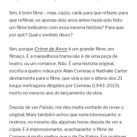
Sim, é bom filme – mas, cazzo, carái, para que refazer, para
que refilmar, se apenas dois anos antes havia sido feito
um filme belíssimo com essa mesma história? Para que,
por quê? Qual o sentido disso?
Sim, porque
Crime de Amor
é um grande filme, um
filmaço. E a maravilhosa trama não é de uma peça de
teatro, ou um romance, Não. É uma história original,
escrita a quatro mãos por Alain Corneau e Nathalie Carter
diretamente para o filme, que viria a ser o último dos 21
longa-metragens dirigidos por Corneau (1943-2010),
morto no mesmo ano do lançamento da obra.
Depois de ver
Paixão
, me deu muita vontade de rever o
original; Mary também achou que seria interessante, e
revimos, no mesmo dia, algumas horas depois de ver a
cópia. E é impressionante, acachapante: o filme de
Corneau é muito melhor que o de De Palma. Em qualquer