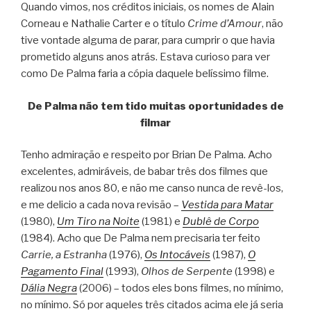
Quando vimos, nos créditos iniciais, os nomes de Alain
Corneau e Nathalie Carter e o título
Crime d’Amour
, não
tive vontade alguma de parar, para cumprir o que havia
prometido alguns anos atrás. Estava curioso para ver
como De Palma faria a cópia daquele belíssimo filme.
De Palma não tem tido muitas oportunidades de
filmar
Tenho admiração e respeito por Brian De Palma. Acho
excelentes, admiráveis, de babar três dos filmes que
realizou nos anos 80, e não me canso nunca de revê-los,
e me delicio a cada nova revisão –
Vestida para Matar
(1980),
Um Tiro na Noite
(1981) e
Dublê de Corpo
(1984). Acho que De Palma nem precisaria ter feito
Carrie, a Estranha
(1976),
Os Intocáveis
(1987),
O
Pagamento Final
(1993),
Olhos de Serpente
(1998) e
Dália Negra
(2006) – todos eles bons filmes, no mínimo,
no mínimo. Só por aqueles três citados acima ele já seria