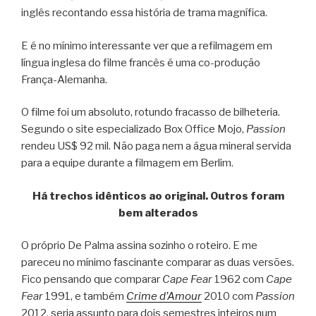
inglês recontando essa história de trama magnífica.
E é no mínimo interessante ver que a refilmagem em
língua inglesa do filme francês é uma co-produção
França-Alemanha.
O filme foi um absoluto, rotundo fracasso de bilheteria.
Segundo o site especializado Box Office Mojo,
Passion
rendeu US$ 92 mil. Não paga nem a água mineral servida
para a equipe durante a filmagem em Berlim.
Há trechos idênticos ao original. Outros foram
bem alterados
O próprio De Palma assina sozinho o roteiro. E me
pareceu no mínimo fascinante comparar as duas versões.
Fico pensando que comparar
Cape Fear
1962 com
Cape
Fear
1991, e também
Crime d’Amour
2010 com
Passion
2012, seria assunto para dois semestres inteiros num