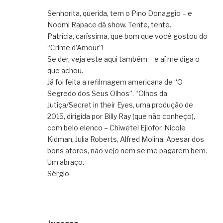
Senhorita, querida, tem o Pino Donaggio – e
Noomi Rapace dá show. Tente, tente.
Patrícia, caríssima, que bom que você gostou do
“Crime d’Amour”!
Se der, veja este aqui também – e aí me diga o
que achou.
Já foi feita a refilmagem americana de “O
Segredo dos Seus Olhos”. “Olhos da
Jutiça/Secret in their Eyes, uma produção de
2015, dirigida por Billy Ray (que não conheço),
com belo elenco – Chiwetel Ejiofor, Nicole
Kidman, Julia Roberts, Alfred Molina. Apesar dos
bons atores, não vejo nem se me pagarem bem.
Um abraço.
Sérgio