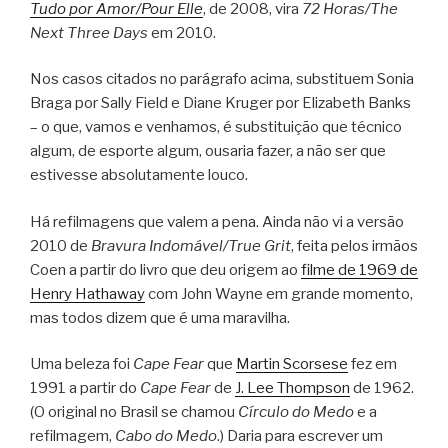
Tudo por Amor/Pour Elle
, de 2008, vira
72 Horas/The
Next Three Days
em 2010.
Nos casos citados no parágrafo acima, substituem Sonia
Braga por Sally Field e Diane Kruger por Elizabeth Banks
– o que, vamos e venhamos, é substituição que técnico
algum, de esporte algum, ousaria fazer, a não ser que
estivesse absolutamente louco.
Há refilmagens que valem a pena. Ainda não vi a versão
2010 de
Bravura Indomável/True Grit
, feita pelos irmãos
Coen a partir do livro que deu origem ao
filme de 1969 de
Henry Hathaway
com John Wayne em grande momento,
mas todos dizem que é uma maravilha.
Uma beleza foi
Cape Fear
que
Martin Scorsese
fez em
1991 a partir do
Cape Fear
de
J. Lee Thompson
de 1962.
(O original no Brasil se chamou
Círculo do Medo
e a
refilmagem,
Cabo do Medo
.) Daria para escrever um