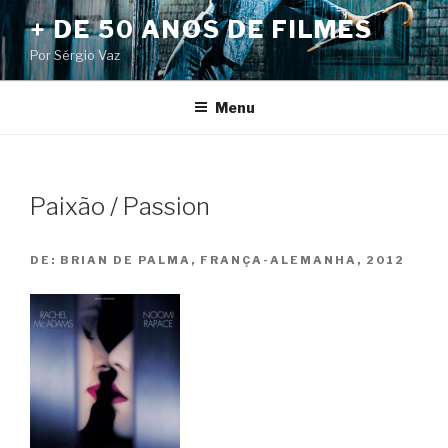
Pular
+ DE 50 ANOS DE FILMES
para
Por Sérgio Vaz
o
conteúdo
Menu
Paixão / Passion
DE:
BRIAN DE PALMA, FRANÇA-ALEMANHA, 2012