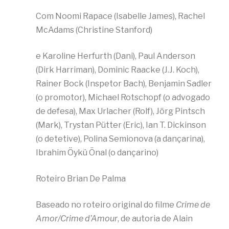
Com Noomi Rapace (Isabelle James), Rachel
McAdams (Christine Stanford)
e Karoline Herfurth (Dani), Paul Anderson
(Dirk Harriman), Dominic Raacke (J.J. Koch),
Rainer Bock (Inspetor Bach), Benjamin Sadler
(o promotor), Michael Rotschopf (o advogado
de defesa), Max Urlacher (Rolf), Jörg Pintsch
(Mark), Trystan Pütter (Eric), Ian T. Dickinson
(o detetive), Polina Semionova (a dançarina),
Ibrahim Öykü Önal (o dançarino)
Roteiro Brian De Palma
Baseado no roteiro original do filme
Crime de
Amor/Crime d’Amour
, de autoria de Alain