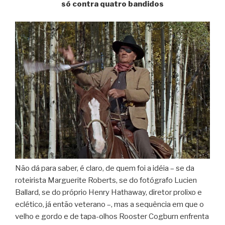
só contra quatro bandidos
Não dá para saber, é claro, de quem foi a idéia – se da
roteirista Marguerite Roberts, se do fotógrafo Lucien
Ballard, se do próprio Henry Hathaway, diretor prolixo e
eclético, já então veterano –, mas a sequência em que o
velho e gordo e de tapa-olhos Rooster Cogburn enfrenta