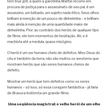
tem true grit, a quem a garotinha Mattie recorre em
procura de justiça para o assassinato de seu pai, é um
assassino, um bêbado, um sujeito nada ético. Seus olhos
brilham à menção de um pouco de dinheirinha – e brilham
mais ainda à menção de uma quantidade maior de
dinheirinha. Pior: ao contrário dos heróis de qualquer tipo
de filme, ele tem momentos de hesitação. Ah, e é
machista até a medula, quase misógino.
O herói é um ser humano cheio de defeitos. Meu Deus do
céu e também da terra, não são muitos os westerns que
mostram heróis que são seres humanos cheios de
defeito.
Mostrar um herói que tem defeitos como os seres
humanos – só isso, só essa coragem fantástica – já faria
de
Bravura Indômita
um grande filme.
Uma seqüência magistral: o velho herói de um olho