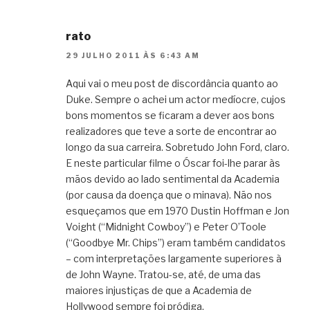
rato
29 JULHO 2011 ÀS 6:43 AM
Aqui vai o meu post de discordância quanto ao
Duke. Sempre o achei um actor medíocre, cujos
bons momentos se ficaram a dever aos bons
realizadores que teve a sorte de encontrar ao
longo da sua carreira. Sobretudo John Ford, claro.
E neste particular filme o Óscar foi-lhe parar às
mãos devido ao lado sentimental da Academia
(por causa da doença que o minava). Não nos
esqueçamos que em 1970 Dustin Hoffman e Jon
Voight (“Midnight Cowboy”) e Peter O’Toole
(“Goodbye Mr. Chips”) eram também candidatos
– com interpretações largamente superiores à
de John Wayne. Tratou-se, até, de uma das
maiores injustiças de que a Academia de
Hollywood sempre foi pródiga.