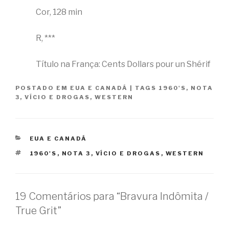
Cor, 128 min
R, ***
Título na França: Cents Dollars pour un Shérif
POSTADO EM
EUA E CANADÁ
|
TAGS
1960'S
,
NOTA
3
,
VÍCIO E DROGAS
,
WESTERN
CATEGORIAS
EUA E CANADÁ
TAGS
1960'S
,
NOTA 3
,
VÍCIO E DROGAS
,
WESTERN
19 Comentários para “Bravura Indômita /
True Grit”