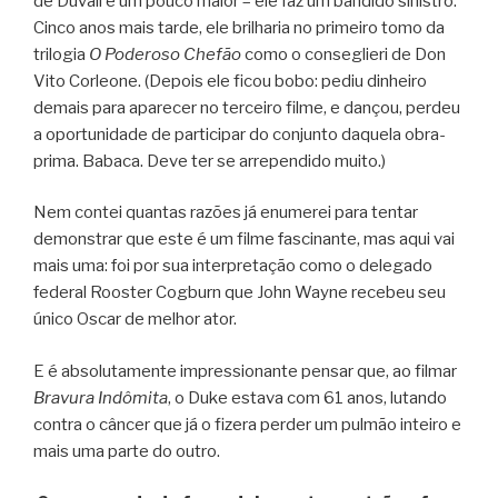
de Duvall é um pouco maior – ele faz um bandido sinistro.
Cinco anos mais tarde, ele brilharia no primeiro tomo da
trilogia
O Poderoso Chefão
como o conseglieri de Don
Vito Corleone. (Depois ele ficou bobo: pediu dinheiro
demais para aparecer no terceiro filme, e dançou, perdeu
a oportunidade de participar do conjunto daquela obra-
prima. Babaca. Deve ter se arrependido muito.)
Nem contei quantas razões já enumerei para tentar
demonstrar que este é um filme fascinante, mas aqui vai
mais uma: foi por sua interpretação como o delegado
federal Rooster Cogburn que John Wayne recebeu seu
único Oscar de melhor ator.
E é absolutamente impressionante pensar que, ao filmar
Bravura Indômita
, o Duke estava com 61 anos, lutando
contra o câncer que já o fizera perder um pulmão inteiro e
mais uma parte do outro.