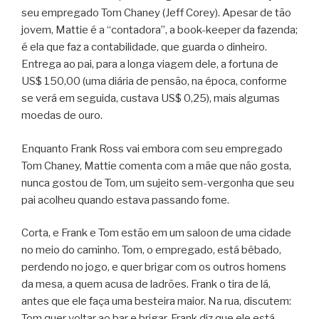
seu empregado Tom Chaney (Jeff Corey). Apesar de tão
jovem, Mattie é a “contadora”, a book-keeper da fazenda;
é ela que faz a contabilidade, que guarda o dinheiro.
Entrega ao pai, para a longa viagem dele, a fortuna de
US$ 150,00 (uma diária de pensão, na época, conforme
se verá em seguida, custava US$ 0,25), mais algumas
moedas de ouro.
Enquanto Frank Ross vai embora com seu empregado
Tom Chaney, Mattie comenta com a mãe que não gosta,
nunca gostou de Tom, um sujeito sem-vergonha que seu
pai acolheu quando estava passando fome.
Corta, e Frank e Tom estão em um saloon de uma cidade
no meio do caminho. Tom, o empregado, está bêbado,
perdendo no jogo, e quer brigar com os outros homens
da mesa, a quem acusa de ladrões. Frank o tira de lá,
antes que ele faça uma besteira maior. Na rua, discutem:
Tom quer voltar ao bar e brigar, Frank diz que ele está