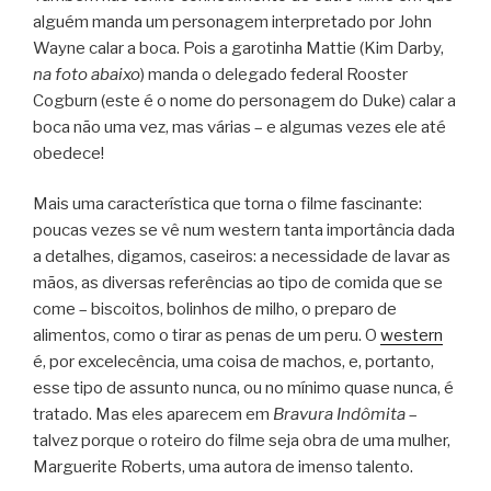
alguém manda um personagem interpretado por John
Wayne calar a boca. Pois a garotinha Mattie (Kim Darby,
na foto abaixo
) manda o delegado federal Rooster
Cogburn (este é o nome do personagem do Duke) calar a
boca não uma vez, mas várias – e algumas vezes ele até
obedece!
Mais uma característica que torna o filme fascinante:
poucas vezes se vê num western tanta importância dada
a detalhes, digamos, caseiros: a necessidade de lavar as
mãos, as diversas referências ao tipo de comida que se
come – biscoitos, bolinhos de milho, o preparo de
alimentos, como o tirar as penas de um peru. O
western
é, por excelecência, uma coisa de machos, e, portanto,
esse tipo de assunto nunca, ou no mínimo quase nunca, é
tratado. Mas eles aparecem em
Bravura Indômita
–
talvez porque o roteiro do filme seja obra de uma mulher,
Marguerite Roberts, uma autora de imenso talento.