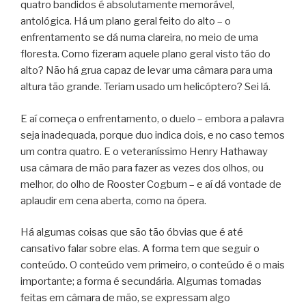
quatro bandidos é absolutamente memorável,
antológica. Há um plano geral feito do alto – o
enfrentamento se dá numa clareira, no meio de uma
floresta. Como fizeram aquele plano geral visto tão do
alto? Não há grua capaz de levar uma câmara para uma
altura tão grande. Teriam usado um helicóptero? Sei lá.
E aí começa o enfrentamento, o duelo – embora a palavra
seja inadequada, porque duo indica dois, e no caso temos
um contra quatro. E o veteraníssimo Henry Hathaway
usa câmara de mão para fazer as vezes dos olhos, ou
melhor, do olho de Rooster Cogburn – e aí dá vontade de
aplaudir em cena aberta, como na ópera.
Há algumas coisas que são tão óbvias que é até
cansativo falar sobre elas. A forma tem que seguir o
conteúdo. O conteúdo vem primeiro, o conteúdo é o mais
importante; a forma é secundária. Algumas tomadas
feitas em câmara de mão, se expressam algo