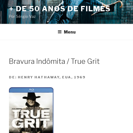
Pular
+ DE 50 ANOS DE FILMES
para
Por Sérgio Vaz
o
conteúdo
Menu
Bravura Indômita / True Grit
DE:
HENRY HATHAWAY, EUA, 1969