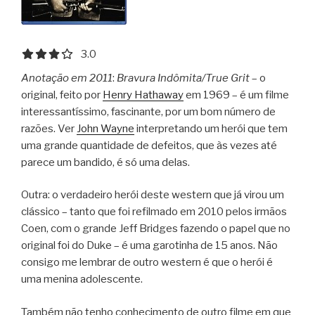
3.0 out of 5.0 stars
3.0
Anotação em 2011
:
Bravura Indômita/True Grit
– o
original, feito por
Henry Hathaway
em 1969 – é um filme
interessantíssimo, fascinante, por um bom número de
razões. Ver
John Wayne
interpretando um herói que tem
uma grande quantidade de defeitos, que às vezes até
parece um bandido, é só uma delas.
Outra: o verdadeiro herói deste western que já virou um
clássico – tanto que foi refilmado em 2010 pelos irmãos
Coen, com o grande Jeff Bridges fazendo o papel que no
original foi do Duke – é uma garotinha de 15 anos. Não
consigo me lembrar de outro western é que o herói é
uma menina adolescente.
Também não tenho conhecimento de outro filme em que