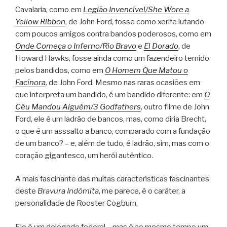
Cavalaria, como em
Legião Invencível/She Wore a
Yellow Ribbon
, de John Ford, fosse como xerife lutando
com poucos amigos contra bandos poderosos, como em
Onde Começa o Inferno/Rio Bravo
e
El Dorado
, de
Howard Hawks, fosse ainda como um fazendeiro temido
pelos bandidos, como em
O Homem Que Matou o
Facínora
, de John Ford. Mesmo nas raras ocasiões em
que interpreta um bandido, é um bandido diferente: em
O
Céu Mandou Alguém/3 Godfathers
, outro filme de John
Ford, ele é um ladrão de bancos, mas, como diria Brecht,
o que é um asssalto a banco, comparado com a fundação
de um banco? – e, além de tudo, é ladrão, sim, mas com o
coração gigantesco, um herói autêntico.
A mais fascinante das muitas características fascinantes
deste
Bravura Indômita
, me parece, é o caráter, a
personalidade de Rooster Cogburn.
Ele é um delegado federal – mas é ao mesmo tempo um