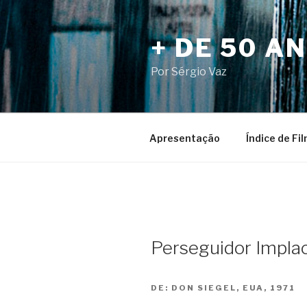
Pular
para
+ DE 50 A
o
conteúdo
Por Sérgio Vaz
Apresentação
Índice de Fi
Perseguidor Implac
DE:
DON SIEGEL, EUA, 1971