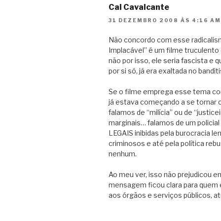
Cal Cavalcante
31 DEZEMBRO 2008 ÀS 4:16 A
Não concordo com esse radicalism
Implacável” é um filme truculent
não por isso, ele seria fascista e
por si só, já era exaltada no band
Se o filme emprega esse tema com
já estava começando a se tornar o
falamos de “milícia” ou de “justi
marginais… falamos de um policial
LEGAIS inibidas pela burocracia l
criminosos e até pela política re
nenhum.
Ao meu ver, isso não prejudicou e
mensagem ficou clara para quem 
aos órgãos e serviços públicos, a