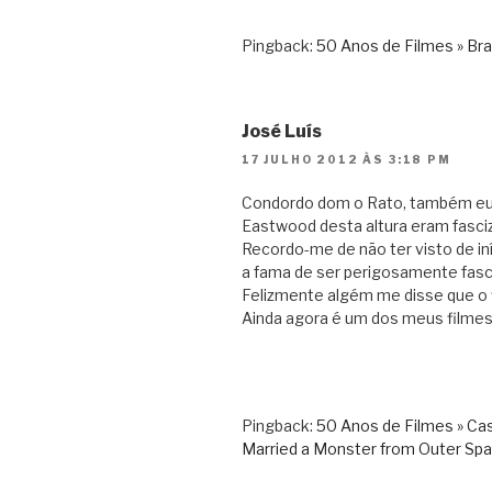
Pingback:
50 Anos de Filmes » Brav
José Luís
17 JULHO 2012 ÀS 3:18 PM
Condordo dom o Rato, também eu ti
Eastwood desta altura eram fasciz
Recordo-me de não ter visto de iní
a fama de ser perigosamente fasc
Felizmente algém me disse que o fi
Ainda agora é um dos meus filmes 
Pingback:
50 Anos de Filmes » Ca
Married a Monster from Outer Sp