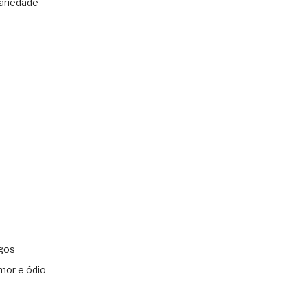
ariedade
gos
mor e ódio