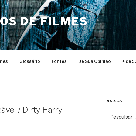
NOS DE FILMES
lmes
Glossário
Fontes
Dê Sua Opinião
+ de 5
BUSCA
ável / Dirty Harry
Pesquisar
por: