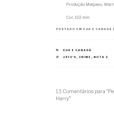
Produção Malpaso, Warn
Cor, 102 min.
POSTADO EM
EUA E CANADÁ
CATEGORIAS
EUA E CANADÁ
TAGS
1970'S
,
CRIME
,
NOTA 2
13 Comentários para “Per
Harry”