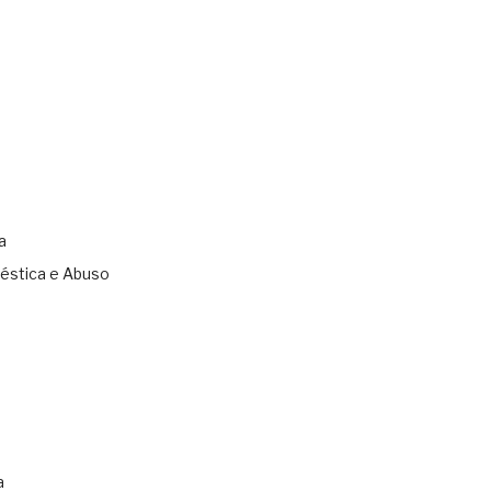
a
éstica e Abuso
s
a