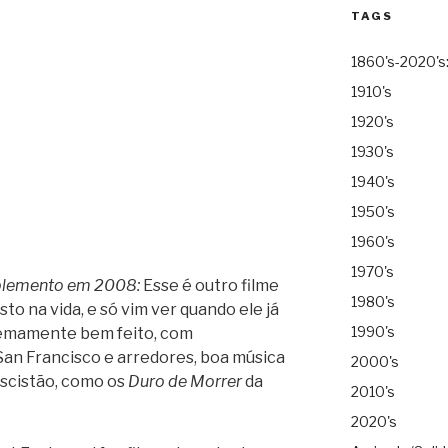
TAGS
1860's-2020's
1910's
1920's
1930's
1940's
1950's
1960's
1970's
lemento em 2008:
Esse é outro filme
1980's
to na vida, e só vim ver quando ele já
1990's
tremamente bem feito, com
San Francisco e arredores, boa música
2000's
fascistão, como os
Duro de Morrer
da
2010's
2020's