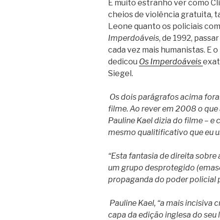
É muito estranho ver como Cli
cheios de violência gratuita,
Leone quanto os policiais com 
Imperdoáveis
, de 1992, passa
cada vez mais humanistas. E o 
dedicou
Os Imperdoáveis
exat
Siegel.
Os dois parágrafos acima fora
filme. Ao rever em 2008 o que a
Pauline Kael dizia do filme – e
mesmo qualitificativo que eu u
“Esta fantasia de direita sobre
um grupo desprotegido (emascul
propaganda do poder policial pa
Pauline Kael, “a mais incisiva
capa da edição inglesa do seu 