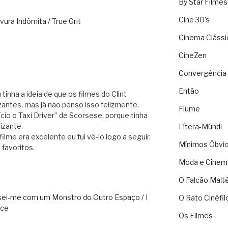
By Star Filmes
Cine 30's
ura Indômita / True Grit
Cinema Clássi
CineZen
Convergência 
Então
nha a ideia de que os filmes do Clint
antes, mas já não penso isso felizmente.
Fiume
cio o Taxi Driver” de Scorsese, porque tinha
izante.
Lítera-Múndi
lme era excelente eu fui vê-lo logo a seguir.
Mínimos Óbvi
favoritos.
Moda e Cinem
O Falcão Malt
sei-me com um Monstro do Outro Espaço / I
O Rato Cinéfil
ace
Os Filmes