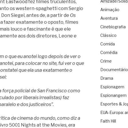
Amizade/Solid
nt Eastwood fez filmes truculentos,
 tanto os western-spaghetti com Sergio
Animação
Don Siegel, antes de, a partir de
Os
Aventura
r a fazer exatamente o oposto, filmes
Cinebiografia
mais louco e fascinante é que ele
Clássico
amente aos dois diretores, Leone e
Comida
Comédia
m o que eu anotei logo depois de ver o
Crime
notei, para colocar no site, fui ver o que
Documentário
 constatei que ela usa exatamente o
sei:
Drama
Espionagem
 a força policial de San Francisco como
Espionangem
ado por liberais irrealistas) faz
Esportes & Jo
ralelo e dos justiceiros”.
EUA-Europa: a
 crítica de cinema do mundo, como diz a
Faith Hill
livro
5001 Nights at the Movies
, era