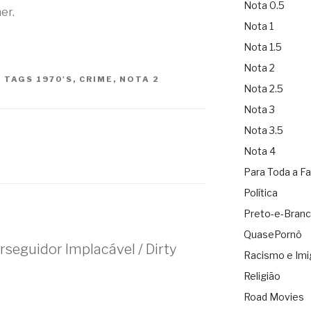
Nota 0.5
er.
Nota 1
Nota 1.5
Nota 2
|
TAGS
1970'S
,
CRIME
,
NOTA 2
Nota 2.5
Nota 3
Nota 3.5
Nota 4
Para Toda a Fa
Política
Preto-e-Bran
QuasePornô
seguidor Implacável / Dirty
Racismo e Imi
Religião
Road Movies