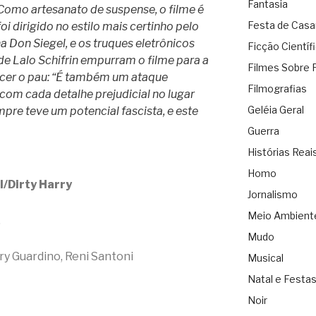
Fantasia
“Como artesanato de suspense, o filme é
Festa de Cas
oi dirigido no estilo mais certinho pelo
a Don Siegel, e os truques eletrônicos
Ficção Científ
 de Lalo Schifrin empurram o filme para a
Filmes Sobre 
escer o pau: “É também um ataque
Filmografias
 com cada detalhe prejudicial no lugar
Geléia Geral
mpre teve um potencial fascista, e este
Guerra
Histórias Reai
Homo
/Dirty Harry
Jornalismo
Meio Ambient
.
Mudo
ry Guardino, Reni Santoni
Musical
Natal e Festa
Noir