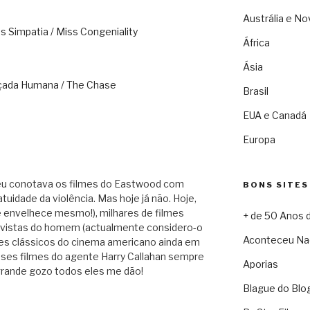
Austrália e No
s Simpatia / Miss Congeniality
África
Ásia
açada Humana / The Chase
Brasil
EUA e Canadá
Europa
eu conotava os filmes do Eastwood com
BONS SITES
tuidade da violência. Mas hoje já não. Hoje,
e envelhece mesmo!), milhares de filmes
+ de 50 Anos 
trevistas do homem (actualmente considero-o
Aconteceu Na
es clássicos do cinema americano ainda em
esses filmes do agente Harry Callahan sempre
Aporias
grande gozo todos eles me dão!
Blague do Blo