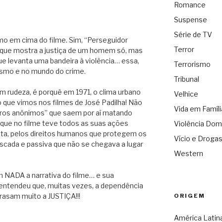
Romance
Suspense
M
Série de TV
o em cima do filme. Sim, “Perseguidor
Terror
o que mostra a justiça de um homem só, mas
 que levanta uma bandeira à violência… essa,
Terrorismo
itismo e no mundo do crime.
Tribunal
 rudeza, é porquê em 1971, o clima urbano
Velhice
 que vimos nos filmes de José Padilha! Não
Vida em Famíli
ceiros anônimos” que saem por aí matando
 que no filme teve todos as suas ações
Violência Dom
enta, pelos direitos humanos que protegem os
Vício e Droga
buscada e passiva que não se chegava a lugar
Western
m NADA a narrativa do filme… e sua
entendeu que, muitas vezes, a dependência
trasam muito a JUSTIÇA!!!
ORIGEM
América Latin