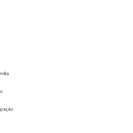
mília
co
gração