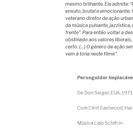
mesmo brilhante. Ela admite: 
enxuto, brutal e emocionante; f
veterano diretor de ação urban
da música pulsante, jazzística,
frente”. Para então voltar a d
obstinado aos valores liberais,
certo. (…) O gênero de ação se
vem à tona neste filme”.
Perseguidor Implacável
De Don Siegel, EUA, 1971
Com Clint Eastwood, Har
Música Lalo Schifrin