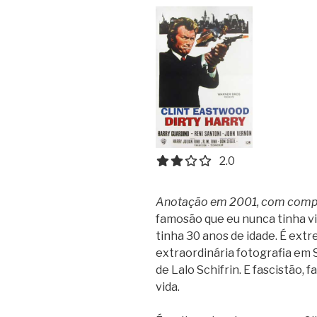
2.0 out of 5.0 stars
2.0
Anotação em 2001, com comp
famosão que eu nunca tinha vis
tinha 30 anos de idade. É ex
extraordinária fotografia em 
de Lalo Schifrin. E fascistão, 
vida.