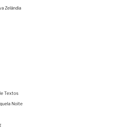
va Zelândia
de Textos
quela Noite
g