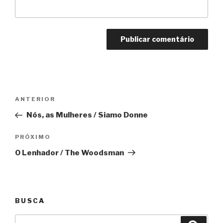
Navegação
Anterior
ANTERIOR
de
Nós, as Mulheres / Siamo Donne
Post
Próximo
PRÓXIMO
O Lenhador / The Woodsman
BUSCA
Pesquisar