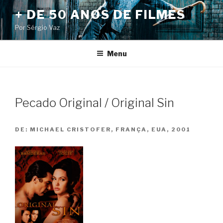
Pular
+ DE 50 ANOS DE FILMES
para
Por Sérgio Vaz
o
conteúdo
Menu
Pecado Original / Original Sin
DE:
MICHAEL CRISTOFER, FRANÇA, EUA, 2001