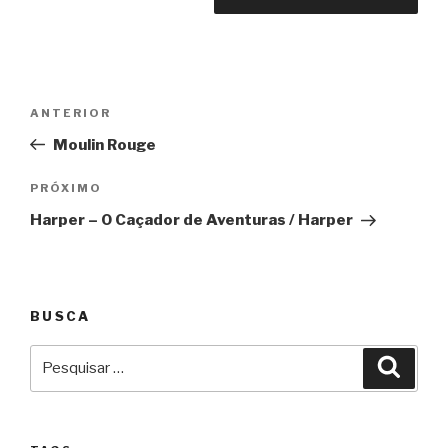
Navegação
Anterior
ANTERIOR
de
Moulin Rouge
Post
Próximo
PRÓXIMO
Harper – O Caçador de Aventuras / Harper
BUSCA
Pesquisar
Pesqu
por: