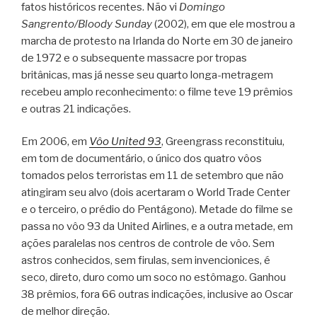
fatos históricos recentes. Não vi
Domingo
Sangrento/Bloody Sunday
(2002), em que ele mostrou a
marcha de protesto na Irlanda do Norte em 30 de janeiro
de 1972 e o subsequente massacre por tropas
britânicas, mas já nesse seu quarto longa-metragem
recebeu amplo reconhecimento: o filme teve 19 prêmios
e outras 21 indicações.
Em 2006, em
Vôo United 93
, Greengrass reconstituiu,
em tom de documentário, o único dos quatro vôos
tomados pelos terroristas em 11 de setembro que não
atingiram seu alvo (dois acertaram o World Trade Center
e o terceiro, o prédio do Pentágono). Metade do filme se
passa no vôo 93 da United Airlines, e a outra metade, em
ações paralelas nos centros de controle de vôo. Sem
astros conhecidos, sem firulas, sem invencionices, é
seco, direto, duro como um soco no estômago. Ganhou
38 prêmios, fora 66 outras indicações, inclusive ao Oscar
de melhor direção.