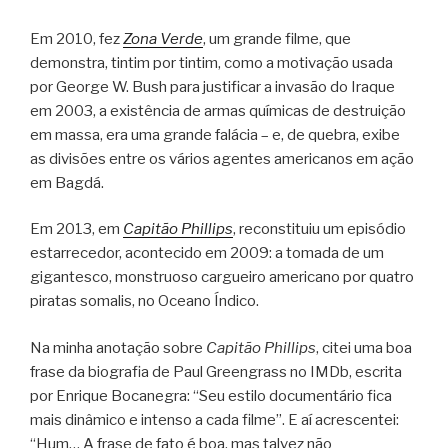
Em 2010, fez
Zona Verde
, um grande filme, que
demonstra, tintim por tintim, como a motivação usada
por George W. Bush para justificar a invasão do Iraque
em 2003, a existência de armas químicas de destruição
em massa, era uma grande falácia – e, de quebra, exibe
as divisões entre os vários agentes americanos em ação
em Bagdá.
Em 2013, em
Capitão Phillips
, reconstituiu um episódio
estarrecedor, acontecido em 2009: a tomada de um
gigantesco, monstruoso cargueiro americano por quatro
piratas somalis, no Oceano Índico.
Na minha anotação sobre
Capitão Phillips
, citei uma boa
frase da biografia de Paul Greengrass no IMDb, escrita
por Enrique Bocanegra: “Seu estilo documentário fica
mais dinâmico e intenso a cada filme”. E aí acrescentei:
“Hum… A frase de fato é boa, mas talvez não