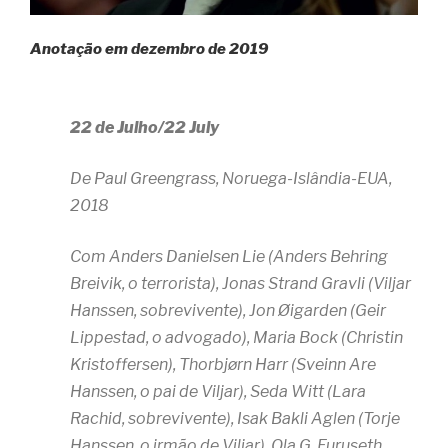
Anotação em dezembro de 2019
22 de Julho/22 July
De Paul Greengrass, Noruega-Islândia-EUA,
2018
Com Anders Danielsen Lie (Anders Behring
Breivik, o terrorista), Jonas Strand Gravli (Viljar
Hanssen, sobrevivente), Jon Øigarden (Geir
Lippestad, o advogado), Maria Bock (Christin
Kristoffersen), Thorbjørn Harr (Sveinn Are
Hanssen, o pai de Viljar), Seda Witt (Lara
Rachid, sobrevivente), Isak Bakli Aglen (Torje
Hanssen, o irmão de Viljar), Ola G. Furuseth