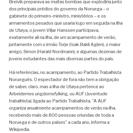
Breivik preparava as muitas bombas que explodiria junto
dos principais prédios do governo da Noruega – o
gabinete do primeiro-ministro, ministérios – e os
armamentos pesados que usaria logo em seguida na ilha
de Utøya, o jovem Viljar Hanssen participava,
exatamente ali na ilha, de um acampamento de verão,
juntamente com o irmão Torje (Isak Bakli Aglen), o maior
amigo, Simon (Harald Nordmann), e algumas dezenas de
jovens estudantes das mais diversas partes do país.
Há referências, no acampamento, ao Partido Trabalhista
Norueguês. O espectador de fora não tem a obrigação
de saber, claro, mas a ilha de Utøya pertence ao
Arbeidernes ungdomsfylking, ou AUF (Juventude
trabalhista), ligada ao Partido Trabalhista. ”A AUF
organiza anualmente acampamentos de verão na ilha,
recebendo mais de 800 pessoas oriundas de toda a
Noruega e de outros países” a cada ano, informa a
Wikipedia.