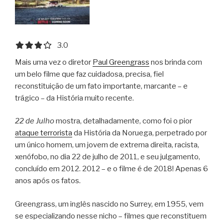
3.0 out of 5.0 stars
3.0
Mais uma vez o diretor
Paul Greengrass
nos brinda com
um belo filme que faz cuidadosa, precisa, fiel
reconstituição de um fato importante, marcante – e
trágico – da História muito recente.
22 de Julho
mostra, detalhadamente, como foi o pior
ataque terrorista
da História da Noruega, perpetrado por
um único homem, um jovem de extrema direita, racista,
xenófobo, no dia 22 de julho de 2011, e seu julgamento,
concluído em 2012. 2012 – e o filme é de 2018! Apenas 6
anos após os fatos.
Greengrass, um inglês nascido no Surrey, em 1955, vem
se especializando nesse nicho – filmes que reconstituem