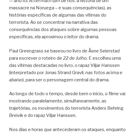
— and Its Aftermath
(um de nós: a história de um
massacre na Noruega – e suas consequências), as
histórias específicas de algumas das vítimas do
terrorista. Ao se concentrar na narrativa das
consequências dos ataques sobre algumas pessoas
específicas, ela aproximou o leitor do drama.
Paul Greengrass se baseou no livro de Åsne Seierstad
para escrever o roteiro de
22 de Julho
. E escolheu uma
das vítimas destacadas no livro, o rapaz Viljar Hanssen
(interpretado por Jonas Strand Gravli,
nas fotos acima e
abaixo
), para ser o personagem central do drama.
Ao longo de todo o tempo, desde bem o início, o filme vai
mostrando paralelamente, simultaneamente, as
trajetórias, os movimentos do terrorista Anders Behring
Breivik e do rapaz Viljar Hanssen.
Nos dias e horas que antecederam os ataques, enquanto