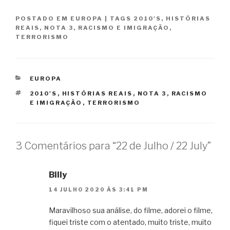
POSTADO EM
EUROPA
|
TAGS
2010'S
,
HISTÓRIAS
REAIS
,
NOTA 3
,
RACISMO E IMIGRAÇÃO
,
TERRORISMO
CATEGORIAS
EUROPA
TAGS
2010'S
,
HISTÓRIAS REAIS
,
NOTA 3
,
RACISMO
E IMIGRAÇÃO
,
TERRORISMO
3 Comentários para “22 de Julho / 22 July”
Billy
14 JULHO 2020 ÀS 3:41 PM
Maravilhoso sua análise, do filme, adorei o filme,
fiquei triste com o atentado, muito triste, muito