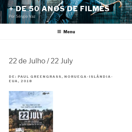
Pular
+ DE 50 ANOS DE FILMES
para
Por Sérgio Vaz
o
conteúdo
Menu
22 de Julho / 22 July
DE:
PAUL GREENGRASS, NORUEGA-ISLÂNDIA-
EUA, 2018