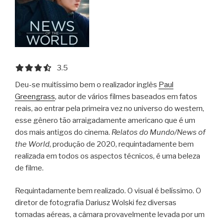
3.5 out of 5.0 stars
3.5
Deu-se muitíssimo bem o realizador inglês
Paul
Greengrass
, autor de vários filmes baseados em fatos
reais, ao entrar pela primeira vez no universo do western,
esse gênero tão arraigadamente americano que é um
dos mais antigos do cinema.
Relatos do Mundo/News of
the World
, produção de 2020, requintadamente bem
realizada em todos os aspectos técnicos, é uma beleza
de filme.
Requintadamente bem realizado. O visual é belíssimo. O
diretor de fotografia Dariusz Wolski fez diversas
tomadas aéreas, a câmara provavelmente levada por um