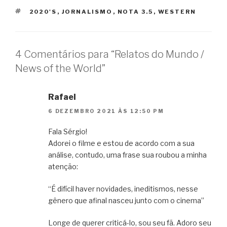
TAGS
2020'S
,
JORNALISMO
,
NOTA 3.5
,
WESTERN
4 Comentários para “Relatos do Mundo /
News of the World”
Rafael
6 DEZEMBRO 2021 ÀS 12:50 PM
Fala Sérgio!
Adorei o filme e estou de acordo com a sua
análise, contudo, uma frase sua roubou a minha
atenção:
“É difícil haver novidades, ineditismos, nesse
gênero que afinal nasceu junto com o cinema”
Longe de querer criticá-lo, sou seu fã. Adoro seu