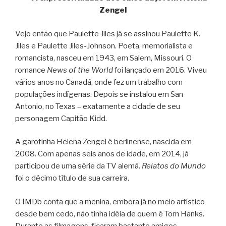
Zengel
Vejo então que Paulette Jiles já se assinou Paulette K.
Jiles e Paulette Jiles-Johnson. Poeta, memorialista e
romancista, nasceu em 1943, em Salem, Missouri. O
romance
News of the World
foi lançado em 2016. Viveu
vários anos no Canadá, onde fez um trabalho com
populações indígenas. Depois se instalou em San
Antonio, no Texas – exatamente a cidade de seu
personagem Capitão Kidd.
A garotinha Helena Zengel é berlinense, nascida em
2008. Com apenas seis anos de idade, em 2014, já
participou de uma série da TV alemã.
Relatos do Mundo
foi o décimo título de sua carreira.
O IMDb conta que a menina, embora já no meio artístico
desde bem cedo, não tinha idéia de quem é Tom Hanks.
Durante as filmagens, ficaram bastante amigos.