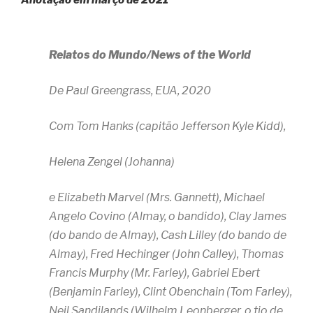
Anotação em março de 2021
Relatos do Mundo/News of the World
De Paul Greengrass, EUA, 2020
Com Tom Hanks (capitão Jefferson Kyle Kidd),
Helena Zengel (Johanna)
e Elizabeth Marvel (Mrs. Gannett), Michael
Angelo Covino (Almay, o bandido), Clay James
(do bando de Almay), Cash Lilley (do bando de
Almay), Fred Hechinger (John Calley), Thomas
Francis Murphy (Mr. Farley), Gabriel Ebert
(Benjamin Farley), Clint Obenchain (Tom Farley),
Neil Sandilands (Wilhelm Leonberger, o tio de