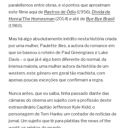
paralelismos entre obras, e vi pontos que aproximam
este filme aqui de
Rastros de Ódio
(1956),
Dívida de
Honra/The Homesman
(2014) e até de
Bye Bye Brasil
(1980).
Mas há algo absolutamente inédito nesta história criada
por uma mulher, Paulette Jiles, a autora do romance em
que se baseou o roteiro de Paul Greengrass e Luke
Davis – o que já é algo bem diferente do normal, da
imensa maioria, uma mulher autora da história de um
western, este gênero em geral tão machista, com
apenas poucas exceções que confirmam a regra.
Nunca antes, que eu saiba, tinha passado diante das
câmaras do cinema um sujeito com a profissão deste
extraordinário Capitão Jefferson Kyle Kidd, o
personagem de Tom Hanks: um contador de notícias de
jornal. Um sujeito que lê para platéias the news of the
world, os relatos do mundo.