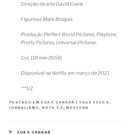
Direção de arte David Crank
Figurinos Mark Bridges
Produção Perfect World Pictures, Playtone,
Pretty Pictures, Universal Pictures.
Cor, 118 min (1h58)
Disponível na Netflix em março de 2021
***1/2
POSTADO EM
EUA E CANADÁ
|
TAGS
2020'S
,
JORNALISMO
,
NOTA 3.5
,
WESTERN
CATEGORIAS
EUA E CANADÁ