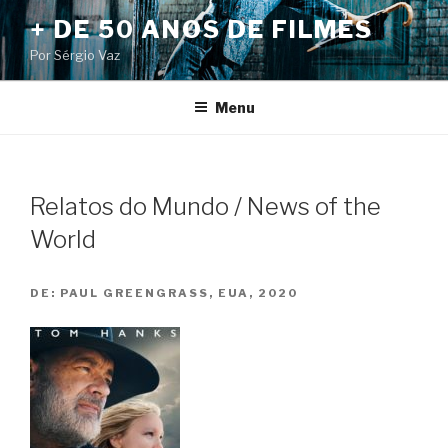
Pular
+ DE 50 ANOS DE FILMES
para
Por Sérgio Vaz
o
conteúdo
Menu
Relatos do Mundo / News of the
World
DE:
PAUL GREENGRASS, EUA, 2020