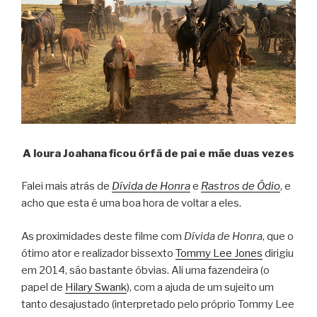
A loura Joahana ficou órfã de pai e mãe duas vezes
Falei mais atrás de
Dívida de Honra
e
Rastros de Ódio
, e
acho que esta é uma boa hora de voltar a eles.
As proximidades deste filme com
Dívida de Honra
, que o
ótimo ator e realizador bissexto
Tommy Lee Jones
dirigiu
em 2014, são bastante óbvias. Ali uma fazendeira (o
papel de
Hilary Swank
), com a ajuda de um sujeito um
tanto desajustado (interpretado pelo próprio Tommy Lee