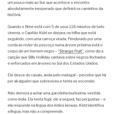
um pouco mais ao Sul, que acontece o encontro
absolutamente inesperado que definirá os caminhos da
história.
Quando o filme está com 5 de seus 118 minutos de belo
cinema, o Capitão Kidd se depara, na trilha que está
seguindo, com uma carroça virada. Pendurado por uma
corda ao redor do pescoço numa árvore próxima está o
corpo de um homem negro –
“Strange Fruit”
, como diz a
canção que Billy Holliday cantava sobre negros linchados
e enforcados em árvores no Sul dos Estados Unidos.
Ele desce do cavalo, anda pelo matagal – percebe que há
por ali alguém que sobreviveu e tenta se esconder.
Não demora a achar uma garotinha louríssima, vestida
como índia. Ela tenta fugir, ele a segura, faz perguntas – e
ela responde na língua dos índios kiowas. Kidd identifica
a língua, mas não a compreende.