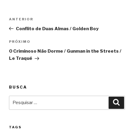
Navegação
Anterior
ANTERIOR
de
Conflito de Duas Almas / Golden Boy
Post
Próximo
PRÓXIMO
O Criminoso Não Dorme / Gunman in the Streets /
Le Traqué
BUSCA
Pesquisar
Pesqu
por:
TAGS