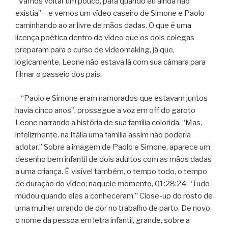
“Vamos voltar um pouco, para quando eu ainda não
existia” – e vemos um vídeo caseiro de Simone e Paolo
caminhando ao ar livre de mãos dadas. O que é uma
licença poética dentro do vídeo que os dois colegas
preparam para o curso de videomaking, já que,
logicamente, Leone não estava lá com sua câmara para
filmar o passeio dos pais.
– “Paolo e Simone eram namorados que estavam juntos
havia cinco anos”, prossegue a voz em off do garoto
Leone narrando a história de sua família colorida. “Mas,
infelizmente, na Itália uma família assim não poderia
adotar.” Sobre a imagem de Paolo e Simone, aparece um
desenho bem infantil de dois adultos com as mãos dadas
a uma criança. É visível também, o tempo todo, o tempo
de duração do vídeo; naquele momento, 01:28:24. “Tudo
mudou quando eles a conheceram.” Close-up do rosto de
uma mulher urrando de dor no trabalho de parto. De novo
o nome da pessoa em letra infantil, grande, sobre a