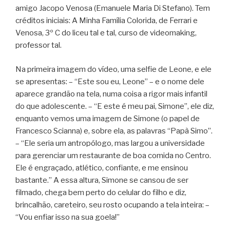
amigo Jacopo Venosa (Emanuele Maria Di Stefano). Tem
créditos iniciais: A Minha Família Colorida, de Ferrari e
Venosa, 3º C do liceu tal e tal, curso de videomaking,
professor tal.
Na primeira imagem do vídeo, uma selfie de Leone, e ele
se apresentas: – “Este sou eu, Leone” – e o nome dele
aparece grandão na tela, numa coisa a rigor mais infantil
do que adolescente. – “E este é meu pai, Simone”, ele diz,
enquanto vemos uma imagem de Simone (o papel de
Francesco Scianna) e, sobre ela, as palavras “Papà Simo”.
– “Ele seria um antropólogo, mas largou a universidade
para gerenciar um restaurante de boa comida no Centro.
Ele é engraçado, atlético, confiante, e me ensinou
bastante.” A essa altura, Simone se cansou de ser
filmado, chega bem perto do celular do filho e diz,
brincalhão, careteiro, seu rosto ocupando a tela inteira: –
“Vou enfiar isso na sua goela!”