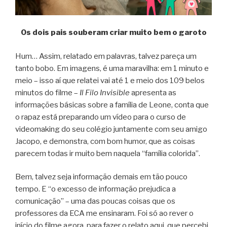
Os dois pais souberam criar muito bem o garoto
Hum… Assim, relatado em palavras, talvez pareça um
tanto bobo. Em imagens, é uma maravilha: em 1 minuto e
meio – isso aí que relatei vai até 1 e meio dos 109 belos
minutos do filme –
Il Filo Invisible
apresenta as
informações básicas sobre a família de Leone, conta que
o rapaz está preparando um vídeo para o curso de
videomaking do seu colégio juntamente com seu amigo
Jacopo, e demonstra, com bom humor, que as coisas
parecem todas ir muito bem naquela “família colorida”.
Bem, talvez seja informação demais em tão pouco
tempo. E “o excesso de informação prejudica a
comunicação” – uma das poucas coisas que os
professores da ECA me ensinaram. Foi só ao rever o
início do filme agora, para fazer o relato aqui, que percebi