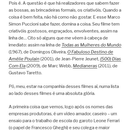
Pois é. A questão é que há realizadores que sabem fazer
as bossas, as brincadeiras formais, os criativóis. Quando a
coisa é bem feita, não há como não gostar. E esse Marco
Simon Puccioni sabe fazer, domina a coisa. Seu filme tem
criativóis gostosos, engraçados, envolventes, assim na
linha de… Cito só alguns que me vêem à cabeça de
imediato: assim na linha de
Todas as Mulheres do Mundo
(1967), de Domingos Oliveira,
O Fabuloso Destino de
Amélie Poulain
(2001), de Jean-Pierre Jeunet,
(500) Dias
Com Ela
(2009), de Marc Webb,
Medianeras
(2011), de
Gustavo Taretto.
Põ, meu, estar na companhia desses filmes aí, numa lista
ao lado desses filmes é uma absoluta glória.
A primeira coisa que vemos, logo após os nomes das
empresas produtoras, é um vídeo amador, caseiro – um
ensaio para o trabalho de escola do garoto Leone Ferrari
(o papel de Francesco Gheghi) e seu colega e maior