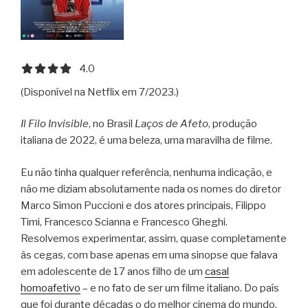
4.0 out of 5.0 stars
4.0
(Disponível na Netflix em 7/2023.)
Il Filo Invisible
, no Brasil
Laços de Afeto
, produção
italiana de 2022, é uma beleza, uma maravilha de filme.
Eu não tinha qualquer referência, nenhuma indicação, e
não me diziam absolutamente nada os nomes do diretor
Marco Simon Puccioni e dos atores principais, Filippo
Timi, Francesco Scianna e Francesco Gheghi.
Resolvemos experimentar, assim, quase completamente
às cegas, com base apenas em uma sinopse que falava
em adolescente de 17 anos filho de um
casal
homoafetivo
– e no fato de ser um filme italiano. Do país
que foi durante décadas o do melhor cinema do mundo.