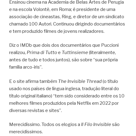
Ensinou cinema na Academia de Belas Artes de Perugia
e na escola Volontè, em Roma; é presidente de uma
associação de cineastas, Ring, e diretor de um sindicato
chamado 100 Autori. Continuou dirigindo documentários
e tem produzido filmes de jovens realizadores.
Diz o IMDb que dois dos documentários que Puccioni
realizou,
Prima di Tutto
e
Tuttinsieme
(literalmente,
antes de tudo e todos juntos), são sobre “sua própria
família arco-íris”.
E o site afirma também
The Invisible Thread
(o título
usado nos países de língua inglesa, tradução literal do
título original italiano) “tem sido considerado entre os 10
melhores filmes produzidos pela Netflix em 2022 por
diversas revistas e sites”.
Merecidíssimo. Todos os elogios a
Il Filo Invisible
são
merecidíssimos.