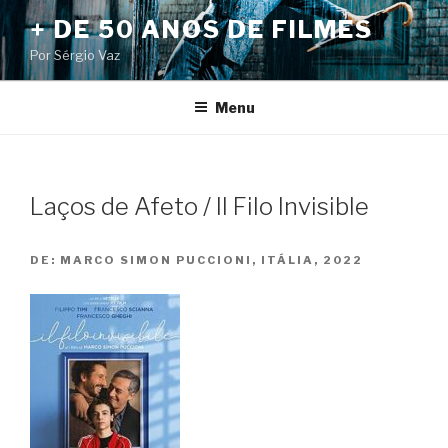
Pular
+ DE 50 ANOS DE FILMES
para
Por Sérgio Vaz
o
conteúdo
Menu
Laços de Afeto / Il Filo Invisible
DE:
MARCO SIMON PUCCIONI, ITÁLIA, 2022