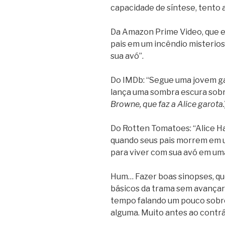
capacidade de síntese, tento 
Da Amazon Prime Video, que ex
pais em um incêndio misterioso
sua avó”.
Do IMDb: “Segue uma jovem garo
lança uma sombra escura sobre 
Browne, que faz a Alice garota.
Do Rotten Tomatoes: “Alice H
quando seus pais morrem em u
para viver com sua avó em uma
Hum… Fazer boas sinopses, q
básicos da trama sem avançar
tempo falando um pouco sobre 
alguma. Muito antes ao contrár