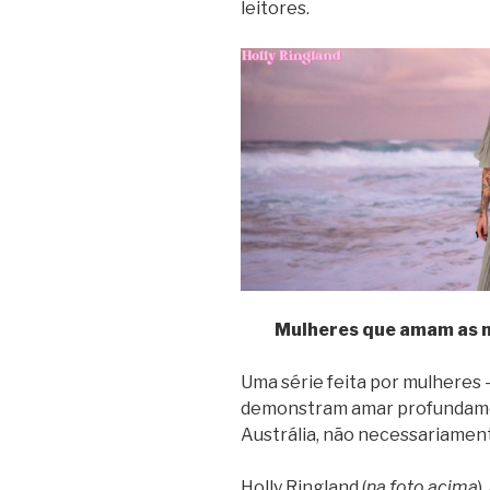
leitores.
Mulheres que amam as mu
Uma série feita por mulheres 
demonstram amar profundamen
Austrália, não necessariamen
Holly Ringland (
na foto acima
)