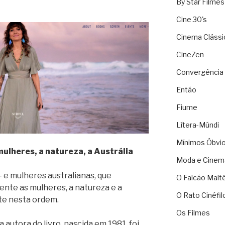
By Star Filmes
Cine 30's
Cinema Clássi
CineZen
Convergência 
Então
Fiume
Lítera-Múndi
Mínimos Óbvi
lheres, a natureza, a Austrália
Moda e Cinem
– e mulheres australianas, que
O Falcão Malt
te as mulheres, a natureza e a
O Rato Cinéfil
te nesta ordem.
Os Filmes
, a autora do livro, nascida em 1981, foi