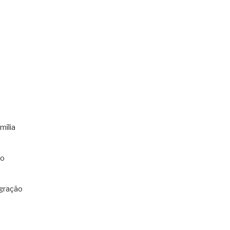
mília
co
gração