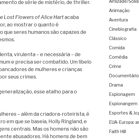
Amizade/Solid
mento de série de mistério, de thriller.
Animação
e Lost Flowers of Alice Hart
acaba
Aventura
or, ao mostrar o quanto é
Cinebiografia
 o que seres humanos são capazes de
Clássico
mesmos.
Comida
lenta, virulenta – e necessária – de
Comédia
um e precisa ser combatido. Um libelo
Crime
spancadores de mulheres e crianças
Documentário
por seus crimes.
Drama
generalização, esse atalho para o
Espionagem
Espionangem
Esportes & Jo
lheres – além da criadora-roteirista, é
o em que se baseia, Holly Ringland, e
EUA-Europa: a
gens centrais. Mas os homens não são
Faith Hill
ente abusadores. Há homens de bem