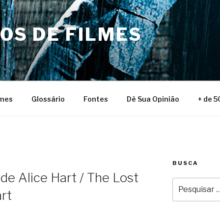
NOS DE FILMES
lmes
Glossário
Fontes
Dê Sua Opinião
+ de 5
BUSCA
de Alice Hart / The Lost
Pesquisar
rt
por: