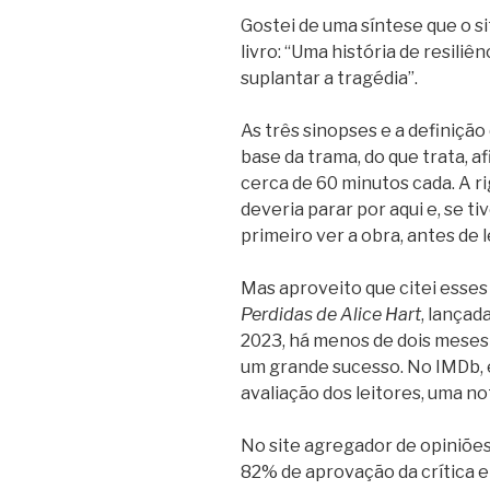
Gostei de uma síntese que o s
livro: “Uma história de resiliê
suplantar a tragédia”.
As três sinopses e a definiçã
base da trama, do que trata, af
cerca de 60 minutos cada. A rig
deveria parar por aqui e, se ti
primeiro ver a obra, antes de 
Mas aproveito que citei esses 
Perdidas de Alice Hart
, lançad
2023, há menos de dois mese
um grande sucesso. No IMDb, e
avaliação dos leitores, uma no
No site agregador de opiniõe
82% de aprovação da crítica e