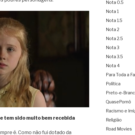
Nota 0.5
Nota 1
Nota 1.5
Nota 2
Nota 2.5
Nota 3
Nota 3.5
Nota 4
Para Toda a Fa
Política
Preto-e-Bran
QuasePornô
Racismo e Imi
e tem sido muito bem recebida
Religião
Road Movies
empre é. Como não fui dotado da