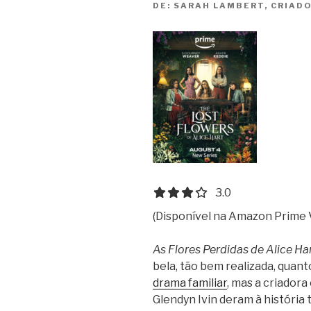
DE:
SARAH LAMBERT, CRIADOR
3.0 out of 5.0 stars
3.0
(Disponível na Amazon Prime 
As Flores Perdidas de Alice Ha
bela, tão bem realizada, qua
drama familiar
, mas a criadora
Glendyn Ivin deram à história 