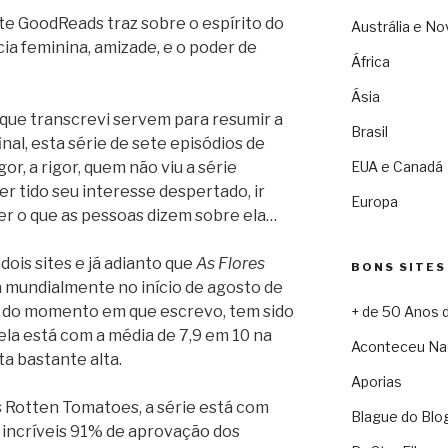
ite GoodReads traz sobre o espírito do
Austrália e No
ncia feminina, amizade, e o poder de
África
Ásia
o que transcrevi servem para resumir a
Brasil
inal, esta série de sete episódios de
or, a rigor, quem não viu a série
EUA e Canadá
ver tido seu interesse despertado, ir
Europa
ler o que as pessoas dizem sobre ela…
dois sites e já adianto que
As Flores
BONS SITES
a mundialmente no início de agosto de
s do momento em que escrevo, tem sido
+ de 50 Anos 
la está com a média de 7,9 em 10 na
Aconteceu Na
ta bastante alta.
Aporias
s Rotten Tomatoes, a série está com
Blague do Blo
 incríveis 91% de aprovação dos