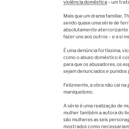
violência doméstica
– um trata
Mais que um drama familiar,
Th
sendo quase uma série de terr
absolutamente aterrorizante
fazer uns aos outros – e a si 
É uma denúncia fortíssima, vio
como o abuso doméstico é com
para que os abusadores, os e
sejam denunciados e punidos 
Felizmente, a obra não cai na 
maniqueísmo.
A série é uma realização de mu
mulher também a autora do livr
são mulheres as seis persona
mostrados como necessariam