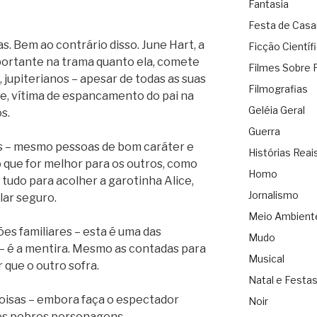
Fantasia
Festa de Cas
s. Bem ao contrário disso. June Hart, a
Ficção Científ
importante na trama quanto ela, comete
Filmes Sobre 
 jupiterianos – apesar de todas as suas
Filmografias
ce, vítima de espancamento do pai na
Geléia Geral
s.
Guerra
s – mesmo pessoas de bom caráter e
Histórias Reai
 que for melhor para os outros, como
Homo
de tudo para acolher a garotinha Alice,
Jornalismo
lar seguro.
Meio Ambient
es familiares – esta é uma das
Mudo
 – é a mentira. Mesmo as contadas para
Musical
 que o outro sofra.
Natal e Festa
 coisas – embora faça o espectador
Noir
es pobres personagens.