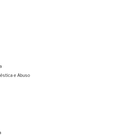
a
éstica e Abuso
s
a