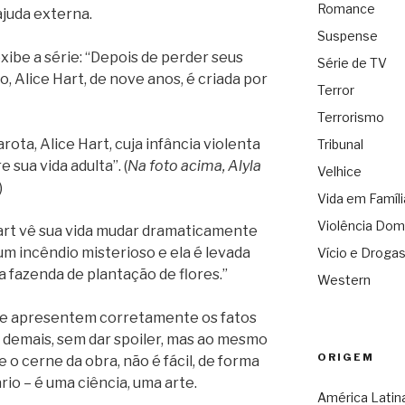
Romance
ajuda externa.
Suspense
ibe a série: “Depois de perder seus
Série de TV
, Alice Hart, de nove anos, é criada por
Terror
Terrorismo
ta, Alice Hart, cuja infância violenta
Tribunal
sua vida adulta”. (
Na foto acima, Alyla
Velhice
)
Vida em Famíli
Violência Dom
art vê sua vida mudar dramaticamente
m incêndio misterioso e ela é levada
Vício e Droga
 fazenda de plantação de flores.”
Western
ue apresentem corretamente os fatos
 demais, sem dar spoiler, mas ao mesmo
ORIGEM
o cerne da obra, não é fácil, de forma
io – é uma ciência, uma arte.
América Latin