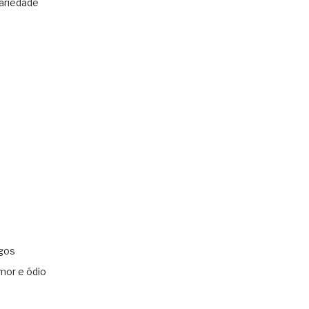
ariedade
gos
mor e ódio