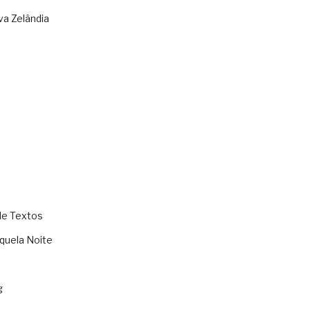
va Zelândia
de Textos
quela Noite
g