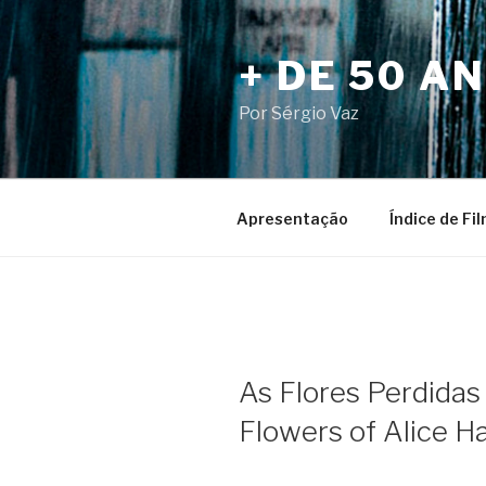
Pular
para
+ DE 50 A
o
conteúdo
Por Sérgio Vaz
Apresentação
Índice de Fi
As Flores Perdidas 
Flowers of Alice Ha