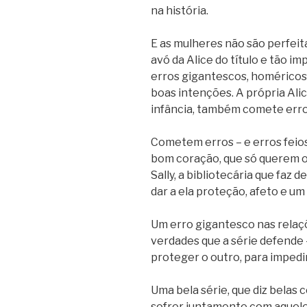
na história.
E as mulheres não são perfeita
avó da Alice do título e tão 
erros gigantescos, homéricos,
boas intenções. A própria Ali
infância, também comete erro
Cometem erros – e erros feio
bom coração, que só querem o
Sally, a bibliotecária que faz 
dar a ela proteção, afeto e um 
Um erro gigantesco nas relaçõ
verdades que a série defende
proteger o outro, para impedir
Uma bela série, que diz belas
sofrer juntamente com aquel