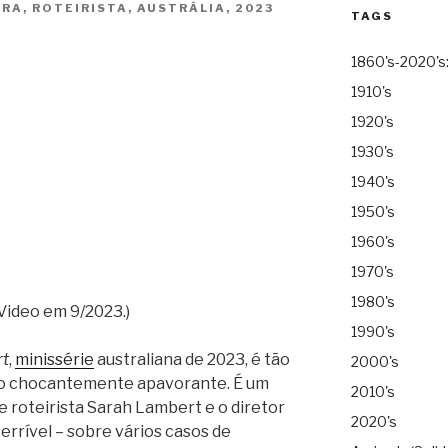
A, ROTEIRISTA, AUSTRÁLIA, 2023
TAGS
1860's-2020's
1910's
1920's
1930's
1940's
1950's
1960's
1970's
1980's
Video em 9/2023.)
1990's
rt
,
minissérie
australiana de 2023, é tão
2000's
nto chocantemente apavorante. É um
2010's
 e roteirista Sarah Lambert e o diretor
2020's
terrível – sobre vários casos de