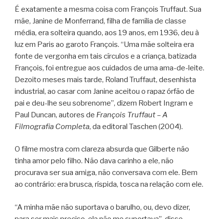
É exatamente a mesma coisa com François Truffaut. Sua
mãe, Janine de Monferrand, filha de família de classe
média, era solteira quando, aos 19 anos, em 1936, deu à
luz em Paris ao garoto François. “Uma mãe solteira era
fonte de vergonha em tais círculos e a criança, batizada
François, foi entregue aos cuidados de uma ama-de-leite.
Dezoito meses mais tarde, Roland Truffaut, desenhista
industrial, ao casar com Janine aceitou o rapaz órfão de
pai e deu-lhe seu sobrenome”, dizem Robert Ingram e
Paul Duncan, autores de
François Truffaut – A
Filmografia Completa
, da editoral Taschen (2004).
O filme mostra com clareza absurda que Gilberte não
tinha amor pelo filho. Não dava carinho a ele, não
procurava ser sua amiga, não conversava com ele. Bem
ao contrário: era brusca, ríspida, tosca na relação com ele.
“A minha mãe não suportava o barulho, ou, devo dizer,
para ser mais preciso, ela não me suportava”, disse