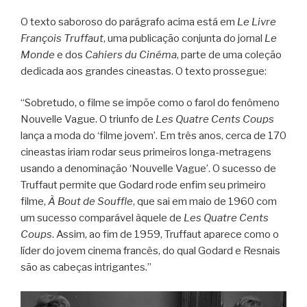
O texto saboroso do parágrafo acima está em
Le Livre
François Truffaut
, uma publicação conjunta do jornal
Le
Monde
e dos
Cahiers du Cinéma
, parte de uma coleção
dedicada aos grandes cineastas. O texto prossegue:
“Sobretudo, o filme se impõe como o farol do fenômeno
Nouvelle Vague. O triunfo de
Les Quatre Cents Coups
lança a moda do ‘filme jovem’. Em três anos, cerca de 170
cineastas iriam rodar seus primeiros longa-metragens
usando a denominação ‘Nouvelle Vague’. O sucesso de
Truffaut permite que Godard rode enfim seu primeiro
filme,
À Bout de Souffle
, que sai em maio de 1960 com
um sucesso comparável àquele de
Les Quatre Cents
Coups
. Assim, ao fim de 1959, Truffaut aparece como o
líder do jovem cinema francês, do qual Godard e Resnais
são as cabeças intrigantes.”