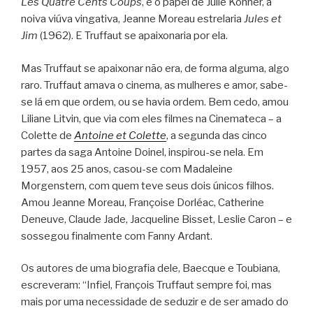
Les Quatre Cents Coups
, e o papel de Julie Kohner, a
noiva viúva vingativa, Jeanne Moreau estrelaria
Jules et
Jim
(1962). E Truffaut se apaixonaria por ela.
Mas Truffaut se apaixonar não era, de forma alguma, algo
raro. Truffaut amava o cinema, as mulheres e amor, sabe-
se lá em que ordem, ou se havia ordem. Bem cedo, amou
Liliane Litvin, que via com eles filmes na Cinemateca – a
Colette de
Antoine et Colette
, a segunda das cinco
partes da saga Antoine Doinel, inspirou-se nela. Em
1957, aos 25 anos, casou-se com Madaleine
Morgenstern, com quem teve seus dois únicos filhos.
Amou Jeanne Moreau, Françoise Dorléac, Catherine
Deneuve, Claude Jade, Jacqueline Bisset, Leslie Caron – e
sossegou finalmente com Fanny Ardant.
Os autores de uma biografia dele, Baecque e Toubiana,
escreveram: “Infiel, François Truffaut sempre foi, mas
mais por uma necessidade de seduzir e de ser amado do