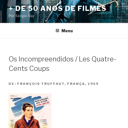
Pular
+ DE 50 ANOS DE FILMES
para
Por Sérgio Vaz
o
conteúdo
Menu
Os Incompreendidos / Les Quatre-
Cents Coups
DE:
FRANÇOIS TRUFFAUT, FRANÇA, 1959