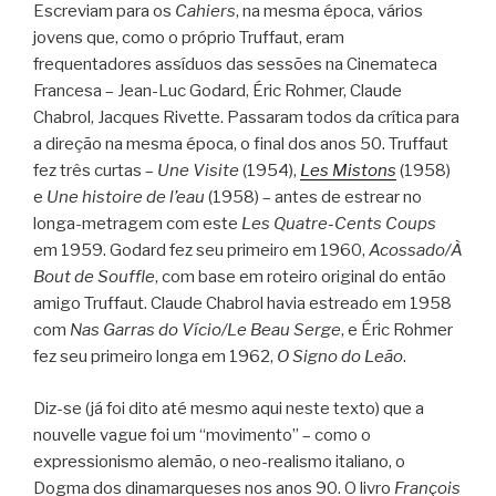
Escreviam para os
Cahiers
, na mesma época, vários
jovens que, como o próprio Truffaut, eram
frequentadores assíduos das sessões na Cinemateca
Francesa – Jean-Luc Godard, Éric Rohmer, Claude
Chabrol, Jacques Rivette. Passaram todos da crítica para
a direção na mesma época, o final dos anos 50. Truffaut
fez três curtas –
Une Visite
(1954),
Les Mistons
(1958)
e
Une histoire de l’eau
(1958) – antes de estrear no
longa-metragem com este
Les Quatre-Cents Coups
em 1959. Godard fez seu primeiro em 1960,
Acossado/À
Bout de Souffle
, com base em roteiro original do então
amigo Truffaut. Claude Chabrol havia estreado em 1958
com
Nas Garras do Vício/Le Beau Serge
, e Éric Rohmer
fez seu primeiro longa em 1962,
O Signo do Leão
.
Diz-se (já foi dito até mesmo aqui neste texto) que a
nouvelle vague foi um “movimento” – como o
expressionismo alemão, o neo-realismo italiano, o
Dogma dos dinamarqueses nos anos 90. O livro
François