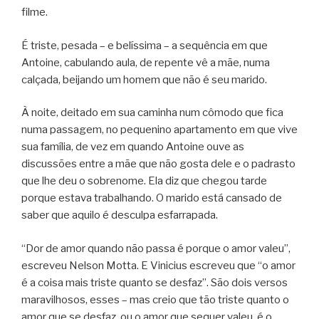
filme.
É triste, pesada – e belíssima – a sequência em que
Antoine, cabulando aula, de repente vê a mãe, numa
calçada, beijando um homem que não é seu marido.
À noite, deitado em sua caminha num cômodo que fica
numa passagem, no pequenino apartamento em que vive
sua família, de vez em quando Antoine ouve as
discussões entre a mãe que não gosta dele e o padrasto
que lhe deu o sobrenome. Ela diz que chegou tarde
porque estava trabalhando. O marido está cansado de
saber que aquilo é desculpa esfarrapada.
“Dor de amor quando não passa é porque o amor valeu”,
escreveu Nelson Motta. E Vinicius escreveu que “o amor
é a coisa mais triste quanto se desfaz”. São dois versos
maravilhosos, esses – mas creio que tão triste quanto o
amor que se desfaz, ou o amor que sequer valeu, é o