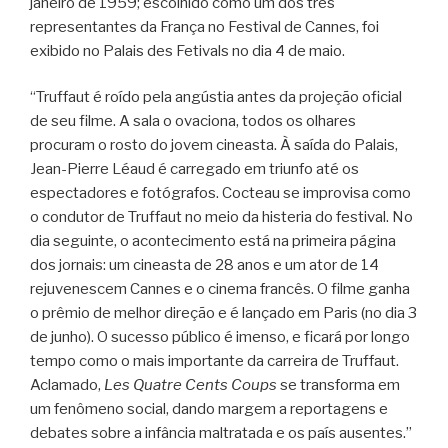
janeiro de 1959; escolhido como um dos três
representantes da França no Festival de Cannes, foi
exibido no Palais des Fetivals no dia 4 de maio.
“Truffaut é roído pela angústia antes da projeção oficial
de seu filme. A sala o ovaciona, todos os olhares
procuram o rosto do jovem cineasta. À saída do Palais,
Jean-Pierre Léaud é carregado em triunfo até os
espectadores e fotógrafos. Cocteau se improvisa como
o condutor de Truffaut no meio da histeria do festival. No
dia seguinte, o acontecimento está na primeira página
dos jornais: um cineasta de 28 anos e um ator de 14
rejuvenescem Cannes e o cinema francês. O filme ganha
o prêmio de melhor direção e é lançado em Paris (no dia 3
de junho). O sucesso público é imenso, e ficará por longo
tempo como o mais importante da carreira de Truffaut.
Aclamado,
Les Quatre Cents Coups
se transforma em
um fenômeno social, dando margem a reportagens e
debates sobre a infância maltratada e os país ausentes.”