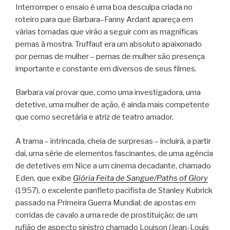
Interromper o ensaio é uma boa desculpa criada no
roteiro para que Barbara–Fanny Ardant apareça em
várias tomadas que virão a seguir com as magníficas
pernas à mostra. Truffaut era um absoluto apaixonado
por pernas de mulher – pernas de mulher são presença
importante e constante em diversos de seus filmes.
Barbara vai provar que, como uma investigadora, uma
detetive, uma mulher de ação, é ainda mais competente
que como secretária e atriz de teatro amador.
A trama – intrincada, cheia de surpresas – incluirá, a partir
daí, uma série de elementos fascinantes, de uma agência
de detetives em Nice a um cinema decadante, chamado
Eden, que exibe
Glória Feita de Sangue/Paths of Glory
(1957), o excelente panfleto pacifista de Stanley Kubrick
passado na Primeira Guerra Mundial; de apostas em
corridas de cavalo a uma rede de prostituição; de um
rufião de aspecto sinistro chamado Louison (Jean-Louis