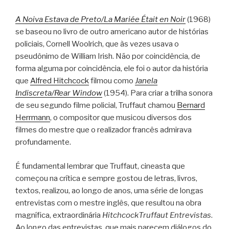
A Noiva Estava de Preto/La Mariée Était en Noir
(1968)
se baseou no livro de outro americano autor de histórias
policiais, Cornell Woolrich, que às vezes usava o
pseudônimo de William Irish. Não por coincidência, de
forma alguma por coincidência, ele foi o autor da história
que
Alfred Hitchcock
filmou como
Janela
Indiscreta/Rear Window
(1954). Para criar a trilha sonora
de seu segundo filme policial, Truffaut chamou
Bernard
Herrmann
, o compositor que musicou diversos dos
filmes do mestre que o realizador francês admirava
profundamente.
É fundamental lembrar que Truffaut, cineasta que
começou na crítica e sempre gostou de letras, livros,
textos, realizou, ao longo de anos, uma série de longas
entrevistas com o mestre inglês, que resultou na obra
magnífica, extraordinária
HitchcockTruffaut Entrevistas
.
Ao longo das entrevistas, que mais parecem diálogos do