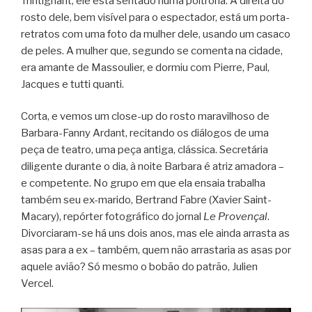
Trintignant; ele está sentado numa poltrona. À direita do
rosto dele, bem visível para o espectador, está um porta-
retratos com uma foto da mulher dele, usando um casaco
de peles. A mulher que, segundo se comenta na cidade,
era amante de Massoulier, e dormiu com Pierre, Paul,
Jacques e tutti quanti.
Corta, e vemos um close-up do rosto maravilhoso de
Barbara-Fanny Ardant, recitando os diálogos de uma
peça de teatro, uma peça antiga, clássica. Secretária
diligente durante o dia, à noite Barbara é atriz amadora –
e competente. No grupo em que ela ensaia trabalha
também seu ex-marido, Bertrand Fabre (Xavier Saint-
Macary), repórter fotográfico do jornal
Le Provençal
.
Divorciaram-se há uns dois anos, mas ele ainda arrasta as
asas para a ex – também, quem não arrastaria as asas por
aquele avião? Só mesmo o bobão do patrão, Julien
Vercel.