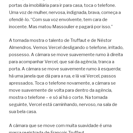
portas da imobiliária para ir para casa, toca o telefone.
Uma voz de mulher, nervosa, indignada, brava, começa a
ofendê-lo. “Com sua voz envolvente, tem cara de
inocente. Mas matou Massoulier e pagará por isso.”
A tomada mostra o talento de Truffaut e de Néstor
Almendros. Vemos Vercel desligando o telefone, irritado,
possesso. A câmara se move suavemente rumo à direita
para acompanhar Vercel, que sai da agência, tranca a
porta. A câmara se move suavemente rumo à esquerda;
há uma janela que dá para a rua, e lá vai Vercel, passos
apressados. Toca o telefone novamente, a câmara se
move suavemente de volta para dentro da agência,
mostra o telefone – e só aí há o corte. Na tomada
seguinte, Vercel está caminhando, nervoso, na sala de
sua bela casa.
A câmara que se move com muita suavidade é uma
marca registrada de François Truffaut.