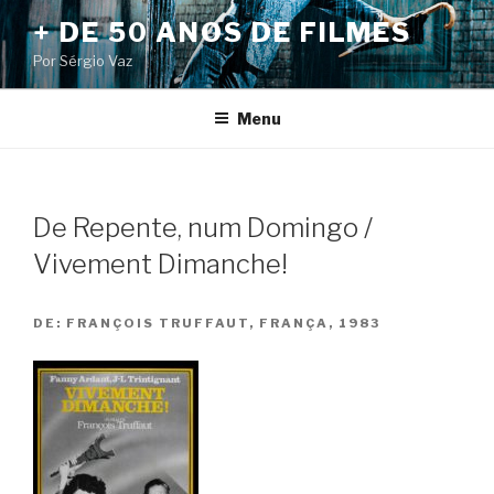
Pular
+ DE 50 ANOS DE FILMES
para
Por Sérgio Vaz
o
conteúdo
Menu
De Repente, num Domingo /
Vivement Dimanche!
DE:
FRANÇOIS TRUFFAUT, FRANÇA, 1983