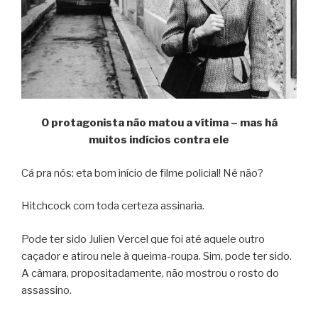
O protagonista não matou a vítima – mas há
muitos indícios contra ele
Cá pra nós: eta bom início de filme policial! Né não?
Hitchcock com toda certeza assinaria.
Pode ter sido Julien Vercel que foi até aquele outro
caçador e atirou nele à queima-roupa. Sim, pode ter sido.
A câmara, propositadamente, não mostrou o rosto do
assassino.