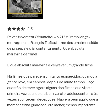
3.5 out of 5.0 stars
3.5
Rever
Vivement Dimanche!
– o 21º e último longa-
metragem de
François Truffaut
– me deu uma imensidão
de prazer, alegria, contentamento. Que absoluta
maravilha de filme!
E que absoluta maravilha é ver/rever um grande filme.
Há filmes que parecem um tanto esmaecidos, quando a
gente revê, em especial depois de muito tempo. Faço
questão de rever agora alguns dos filmes que vi pela
primeira vez quando era bem garoto, adolescente – e às
vezes acontecem decepções. Não era bem aquilo que a
memória tinha guardado, era menor, menos importante,