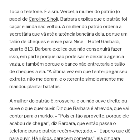
Toca o telefone. É a sra. Vercel, a mulher do patrão (o
papel de
Caroline Sihol
). Barbara explica que o patrão foi
caçar e ainda não voltou. A mulher do patrão ordena à
secretária que vá até a agência bancária dela, pegue um
talão de cheques e envie para Nice – Hotel Garibaldi,
quarto 813. Barbara explica que não conseguirá fazer
isso, em parte porque não pode sair e deixar a agência
vazia, e também porque o banco não entregaria o talão
de cheques a ela. “A última vez em que tentei pegar seu
extrato, não me deram, e o gerente simplesmente me
mandou plantar batatas.”
A mulher do patrão é grosseira, e ou não ouve direito ou
ouve o que quer ouvir. Diz que Barbara é atrevida, que vai
contar para o marido. – “Pois então aproveite, porque ele
acabou de chegar”, diz Barbara, que então passa o
telefone para o patrão recém-chegado. – “Espero que dê
para ouvir. Há ruídos, parecem cornetas”, ela diz para