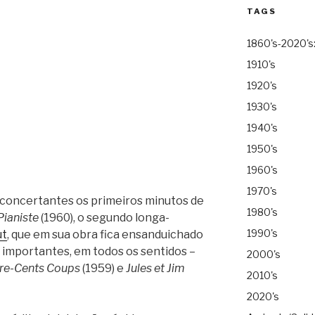
TAGS
1860's-2020's
1910's
1920's
1930's
1940's
1950's
1960's
1970's
sconcertantes os primeiros minutos de
1980's
Pianiste
(1960), o segundo longa-
1990's
ut
, que em sua obra fica ensanduichado
 importantes, em todos os sentidos –
2000's
re-Cents Coups
(1959) e
Jules et Jim
2010's
2020's