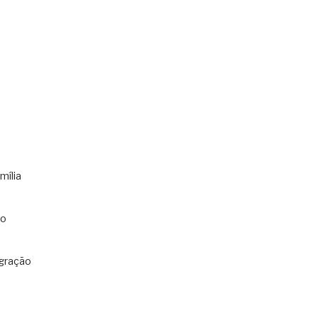
mília
co
gração