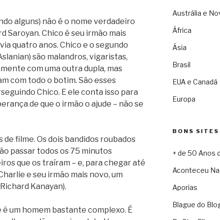
Austrália e No
gundo alguns) não é o nome verdadeiro
África
rd Saroyan. Chico é seu irmão mais
avia quatro anos. Chico e o segundo
Ásia
slanian) são malandros, vigaristas,
Brasil
amente com uma outra dupla, mas
ram com todo o botim. São esses
EUA e Canadá
seguindo Chico. E ele conta isso para
Europa
erança de que o irmão o ajude – não se
BONS SITES
 de filme. Os dois bandidos roubados
ão passar todos os 75 minutos
+ de 50 Anos 
ros que os traíram – e, para chegar até
Aconteceu Na
 Charlie e seu irmão mais novo, um
 (Richard Kanayan).
Aporias
Blague do Blo
ie é um homem bastante complexo. É