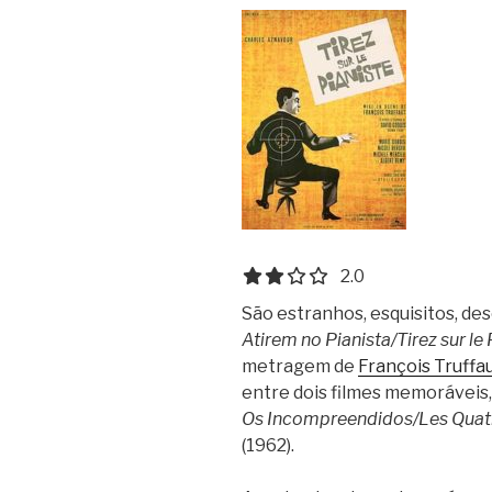
2.0 out of 5.0 stars
2.0
São estranhos, esquisitos, de
Atirem no Pianista/Tirez sur le 
metragem de
François Truffa
entre dois filmes memoráveis,
Os Incompreendidos/Les Quat
(1962).