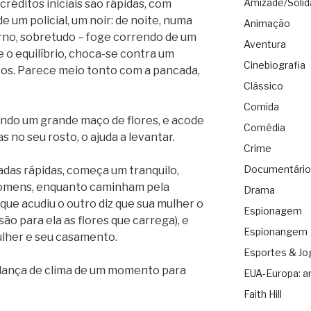
Amizade/Solid
réditos iniciais são rápidas, com
 um policial, um noir: de noite, numa
Animação
rno, sobretudo – foge correndo de um
Aventura
e o equilíbrio, choca-se contra um
Cinebiografia
uços. Parece meio tonto com a pancada,
Clássico
Comida
ndo um grande maço de flores, e acode
Comédia
 no seu rosto, o ajuda a levantar.
Crime
Documentário
adas rápidas, começa um tranquilo,
 homens, enquanto caminham pela
Drama
 que acudiu o outro diz que sua mulher o
Espionagem
o para ela as flores que carrega), e
Espionangem
lher e seu casamento.
Esportes & Jo
udança de clima de um momento para
EUA-Europa: a
Faith Hill