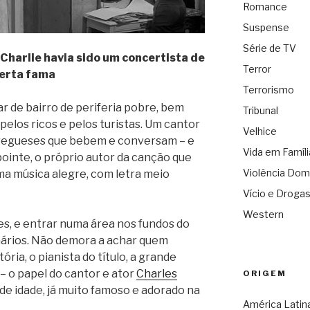
Romance
Suspense
Série de TV
Charlie havia sido um concertista de
Terror
erta fama
Terrorismo
bar de bairro de periferia pobre, bem
Tribunal
pelos ricos e pelos turistas. Um cantor
Velhice
fregueses que bebem e conversam – e
Vida em Famíli
ointe, o próprio autor da canção que
Violência Dom
ma música alegre, com letra meio
Vício e Droga
Western
s, e entrar numa área nos fundos do
nários. Não demora a achar quem
ória, o pianista do título, a grande
 – o papel do cantor e ator
Charles
ORIGEM
de idade, já muito famoso e adorado na
América Latin