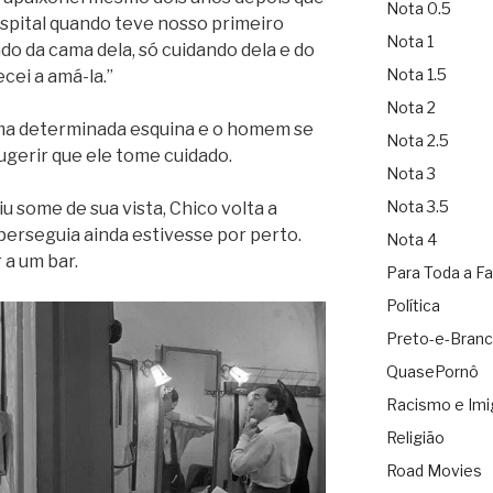
Nota 0.5
spital quando teve nosso primeiro
Nota 1
ado da cama dela, só cuidando dela e do
Nota 1.5
cei a amá-la.”
Nota 2
numa determinada esquina e o homem se
Nota 2.5
ugerir que ele tome cuidado.
Nota 3
Nota 3.5
iu some de sua vista, Chico volta a
 perseguia ainda estivesse por perto.
Nota 4
 a um bar.
Para Toda a Fa
Política
Preto-e-Bran
QuasePornô
Racismo e Imi
Religião
Road Movies