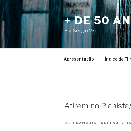
Pular
para
+ DE 50 A
o
conteúdo
Por Sérgio Vaz
Apresentação
Índice de Fi
Atirem no Pianista/
DE:
FRANÇOIS TRUFFAUT, FR