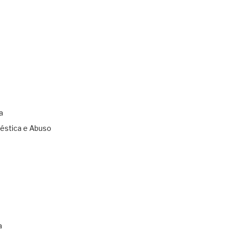
a
éstica e Abuso
s
a