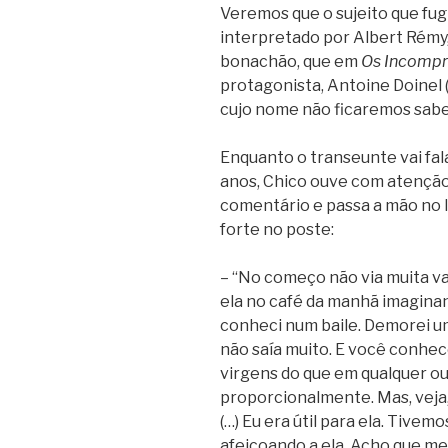
Veremos que o sujeito que fug
interpretado por Albert Rémy
bonachão, que em
Os Incompr
protagonista, Antoine Doinel 
cujo nome não ficaremos saben
Enquanto o transeunte vai fal
anos, Chico ouve com atenção
comentário e passa a mão no l
forte no poste:
– “No começo não via muita v
ela no café da manhã imaginand
conheci num baile. Demorei u
não saía muito. E você conhec
virgens do que em qualquer o
proporcionalmente. Mas, veja, 
(…) Eu era útil para ela. Tive
afeiçoando a ela. Acho que m