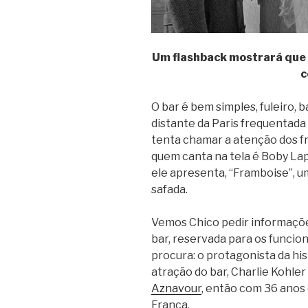
Um flashback mostrará que 
c
O bar é bem simples, fuleiro, 
distante da Paris frequentada 
tenta chamar a atenção dos 
quem canta na tela é Boby Lap
ele apresenta, “Framboise”, u
safada.
Vemos Chico pedir informaçõe
bar, reservada para os funcio
procura: o protagonista da hist
atração do bar, Charlie Kohler
Aznavour
, então com 36 anos 
França.