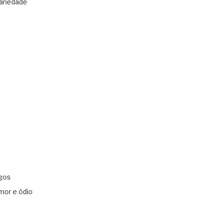
ariedade
gos
mor e ódio