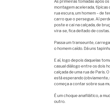
As primeiras tomadas após os c
montagem acelerada, típicas de
rua escura, um homem – de te
carro que o persegue. Aí perd
poste e cai na calçada, de br
vira-se, fica deitado de costas.
Passa um transeunte, carrega
o homem caído. Dá uns tapinhas
E aí, logo depois daquelas tom
casual diálogo entre os dois
calçada de uma rua de Paris. O
está esperando (obviamente, sã
começa a contar sobre sua mu
É um choque anafilático, a m
outro.