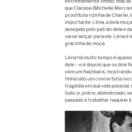
extremamente tímido, mas as
que Clarisse (Michelle Mercier
prostituta vizinha de Charlie,
importante: Léna, a bela moça
desejada pelo patrão dela e de
vai se lançar para ele. Léna é
gracinha de moça.
Léna há muito tempo é apaixon
dele – e é depois que os dois 
vem um flashback, mostrando 
tinha sido um concertista rec
tragédia em sua vida pessoal,
tudo, e, pobre, abandonado, se
passado a trabalhar naquele ba