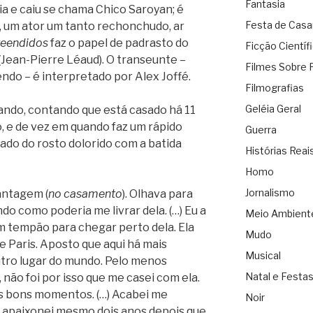
Fantasia
ia e caiu se chama Chico Saroyan; é
Festa de Cas
, um ator um tanto rechonchudo, ar
eendidos
faz o papel de padrasto do
Ficção Científ
(Jean-Pierre Léaud). O transeunte –
Filmes Sobre 
do – é interpretado por Alex Joffé.
Filmografias
Geléia Geral
ando, contando que está casado há 11
, e de vez em quando faz um rápido
Guerra
ado do rosto dolorido com a batida
Histórias Reai
Homo
Jornalismo
antagem (
no casamento
). Olhava para
o como poderia me livrar dela. (…) Eu a
Meio Ambient
m tempão para chegar perto dela. Ela
Mudo
e Paris. Aposto que aqui há mais
Musical
utro lugar do mundo. Pelo menos
Natal e Festa
não foi por isso que me casei com ela.
mos bons momentos. (…) Acabei me
Noir
e apaixonei mesmo dois anos depois que