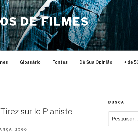
NOS DE FILMES
lmes
Glossário
Fontes
Dê Sua Opinião
+ de 5
BUSCA
Tirez sur le Pianiste
Pesquisar
por:
ANÇA, 1960