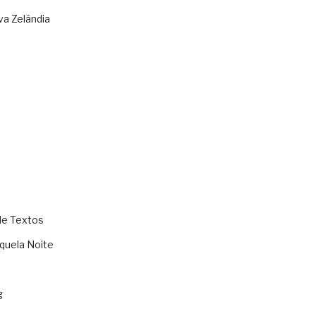
va Zelândia
de Textos
quela Noite
g