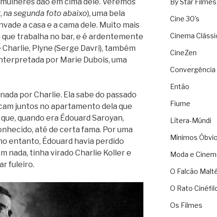
 mulheres dão em cima dele. Veremos
By Star Filmes
,
na segunda foto abaixo
), uma bela
Cine 30's
 invade a casa e a cama dele. Muito mais
Cinema Clássi
 que trabalha no bar, e é ardentemente
 Charlie, Plyne (Serge Davri), também
CineZen
 interpretada por Marie Dubois, uma
Convergência 
Então
ada por Charlie. Ela sabe do passado
Fiume
ficam juntos no apartamento dela que
que, quando era Édouard Saroyan,
Lítera-Múndi
onhecido, até de certa fama. Por uma
Mínimos Óbvi
 no entanto, Édouard havia perdido
m nada, tinha virado Charlie Koller e
Moda e Cinem
r fuleiro.
O Falcão Malt
O Rato Cinéfil
Os Filmes