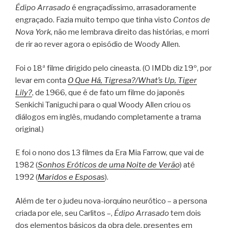
Édipo Arrasado
é engraçadíssimo, arrasadoramente
engraçado. Fazia muito tempo que tinha visto
Contos de
Nova York
, não me lembrava direito das histórias, e morri
de rir ao rever agora o episódio de Woody Allen.
Foi o 18ª filme dirigido pelo cineasta. (O IMDb diz 19º, por
levar em conta
O Que Há, Tigresa?/What’s Up, Tiger
Lily?
, de 1966, que é de fato um filme do japonês
Senkichi Taniguchi para o qual Woody Allen criou os
diálogos em inglês, mudando completamente a trama
original.)
E foi o nono dos 13 filmes da Era Mia Farrow, que vai de
1982 (
Sonhos Eróticos de uma Noite de Verão
) até
1992 (
Maridos e Esposas
).
Além de ter o judeu nova-iorquino neurótico – a persona
criada por ele, seu Carlitos –,
Édipo Arrasado
tem dois
dos elementos básicos da obra dele, presentes em