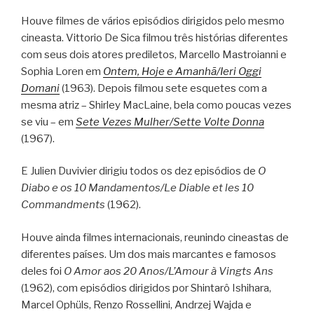
Houve filmes de vários episódios dirigidos pelo mesmo
cineasta. Vittorio De Sica filmou três histórias diferentes
com seus dois atores prediletos, Marcello Mastroianni e
Sophia Loren em
Ontem, Hoje e Amanhã/Ieri Oggi
Domani
(1963). Depois filmou sete esquetes com a
mesma atriz – Shirley MacLaine, bela como poucas vezes
se viu – em
Sete Vezes Mulher/Sette Volte Donna
(1967).
E Julien Duvivier dirigiu todos os dez episódios de
O
Diabo e os 10 Mandamentos/Le Diable et les 10
Commandments
(1962).
Houve ainda filmes internacionais, reunindo cineastas de
diferentes países. Um dos mais marcantes e famosos
deles foi
O Amor aos 20 Anos/L’Amour à Vingts Ans
(1962), com episódios dirigidos por Shintarô Ishihara,
Marcel Ophüls, Renzo Rossellini, Andrzej Wajda e