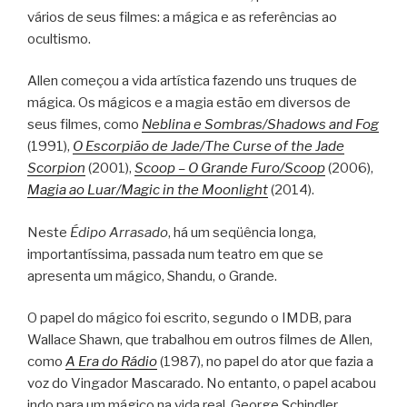
vários de seus filmes: a mágica e as referências ao
ocultismo.
Allen começou a vida artística fazendo uns truques de
mágica. Os mágicos e a magia estão em diversos de
seus filmes, como
Neblina e Sombras/Shadows and Fog
(1991),
O Escorpião de Jade/The Curse of the Jade
Scorpion
(2001),
Scoop – O Grande Furo/Scoop
(2006),
Magia ao Luar/Magic in the Moonlight
(2014).
Neste
Édipo Arrasado
, há um seqüência longa,
importantíssima, passada num teatro em que se
apresenta um mágico, Shandu, o Grande.
O papel do mágico foi escrito, segundo o IMDB, para
Wallace Shawn, que trabalhou em outros filmes de Allen,
como
A Era do Rádio
(1987), no papel do ator que fazia a
voz do Vingador Mascarado. No entanto, o papel acabou
indo para um mágico na vida real, George Schindler.