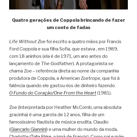
Quatro gerações de Coppola brincando de fazer
um conto de fadas
Life Without Zoe
foi escrito a quatro mãos por Francis
Ford Coppola e sua filha Sofia, que estava , em 1989,
com 18 aninhos (ela é de 1971, um ano antes do
lançamento de
The Godfather
). A protagonista se
chama Zoe – referência direta ao nome da companhia
produtora de Coppola, a American Zoetrope, que foi à
falência quando ele gastou rios de dinheiro fazendo
O Fundo do Coração/One From the Heart
(1981).
Zoe (interpretada por Heather McComb, uma absoluta
gracinha) é uma garota de 12 anos, filha de um
famosíssimo flautista de música erudita, Claudio
(
Giancarlo Giannini
) e uma mulher do mundo da moda,
Charlotte (
Talia Shire
, a irmã de Francis). Como pai e mãe