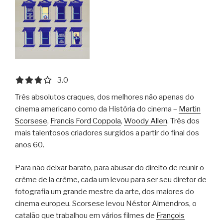
3.0 out of 5.0 stars
3.0
Três absolutos craques, dos melhores não apenas do
cinema americano como da História do cinema –
Martin
Scorsese
,
Francis Ford Coppola
,
Woody Allen
. Três dos
mais talentosos criadores surgidos a partir do final dos
anos 60.
Para não deixar barato, para abusar do direito de reunir o
crème de la crème, cada um levou para ser seu diretor de
fotografia um grande mestre da arte, dos maiores do
cinema europeu. Scorsese levou Néstor Almendros, o
catalão que trabalhou em vários filmes de
François