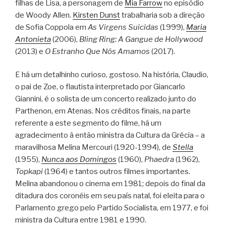
filhas de Lisa, a personagem de
Mia Farrow
no episódio
de Woody Allen.
Kirsten Dunst
trabalharia sob a direção
de Sofia Coppola em
As Virgens Suicidas
(1999),
Maria
Antonieta
(2006),
Bling Ring: A Gangue de Hollywood
(2013) e
O Estranho Que Nós Amamos
(2017).
E há um detalhinho curioso, gostoso. Na história, Claudio,
o pai de Zoe, o flautista interpretado por Giancarlo
Giannini, é o solista de um concerto realizado junto do
Parthenon, em Atenas. Nos créditos finais, na parte
referente a este segmento do filme, há um
agradecimento à então ministra da Cultura da Grécia – a
maravilhosa Melina Mercouri (1920-1994), de
Stella
(1955),
Nunca aos Domingos
(1960),
Phaedra
(1962),
Topkapi
(1964) e tantos outros filmes importantes.
Melina abandonou o cinema em 1981; depois do final da
ditadura dos coronéis em seu país natal, foi eleita para o
Parlamento grego pelo Partido Socialista, em 1977, e foi
ministra da Cultura entre 1981 e 1990.