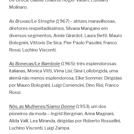
De Broca, Claude Chabrol, Roger Vadim, Édouard
Molinaro.
As Bruxas/Le Streghe
(1967) – atrizes maravilhosas,
diretores respeitadíssimos. Silvana Mangano em
diversos segmentos, Annie Girardot, Laura Betti. Mauro
Bolognini, Vittorio De Sica, Pier Paolo Pasolini, Franco
Rossi, Luchino Visconti.
As Bonecas/Le Bambole
(1965): três esplendorosas
italianas, Monica Vitti, Virna Lisi, Gina Lollobrigida, uma
alemã não menos esplendorosa, Elke Sommer. Dirigidas
por Mauro Bolognini, Luigi Comencini, Dino Risi, Franco
Rossi.
Nós, as Mulheres/Siamo Donne
(1953), um dos
pioneiros da moda – Ingrid Bergman, Anna Magnani,
Alida Valli, Lea Miranda, dirigidas por Roberto Rossellini,
Luchino Visconti, Luigi Zampa.