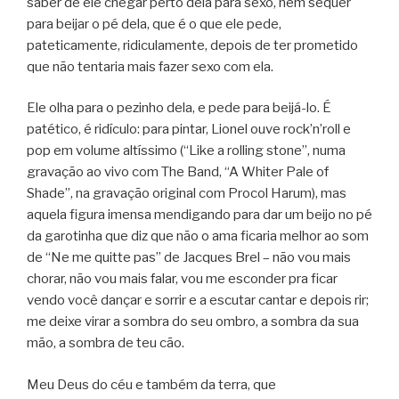
saber de ele chegar perto dela para sexo, nem sequer
para beijar o pé dela, que é o que ele pede,
pateticamente, ridiculamente, depois de ter prometido
que não tentaria mais fazer sexo com ela.
Ele olha para o pezinho dela, e pede para beijá-lo. É
patético, é ridículo: para pintar, Lionel ouve rock’n’roll e
pop em volume altíssimo (“Like a rolling stone”, numa
gravação ao vivo com The Band, “A Whiter Pale of
Shade”, na gravação original com Procol Harum), mas
aquela figura imensa mendigando para dar um beijo no pé
da garotinha que diz que não o ama ficaria melhor ao som
de “Ne me quitte pas” de Jacques Brel – não vou mais
chorar, não vou mais falar, vou me esconder pra ficar
vendo você dançar e sorrir e a escutar cantar e depois rir;
me deixe virar a sombra do seu ombro, a sombra da sua
mão, a sombra de teu cão.
Meu Deus do céu e também da terra, que