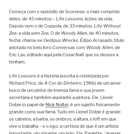
Começa com o episódio de Scorsese, o mais comprido
deles, de 45 minutos –
Life Lessons
, lições da vida.
Depois vem o de Coppola, de 33 minutos.
Life Without
Zoe
, a vida sem Zoe. O de Woody Allen, de 40 minutos,
fecha: chama-se
Oedipus Wrecks
,
Édipo Arrasado
, título
adotado no belo livro
Conversas com Woody Allen
, de
Eric Lax, editado aqui pela CosacNaif, que os deuses a
tenham.
Life Lessons
é a história (escrita e roteirizada por
Richard Price, de
A Cor do Dinheiro
, 1986) de um amor
louco de um pintor de imensa fama e sua jovem
secretária e também aspirante a pintora. Ele, Lionel
Dobie (o papel de
Nick Nolte
), é um sujeito fisicamente
grande como sua fama. Tudo em Lionel Dobie é grande:
os cabelos, a barba, os ombros, a altura, o loft em que
vive e trabalha – e o ego, a certeza de que é um artista
importante, um gigante, um leão. Ela, Paulette, “apenas