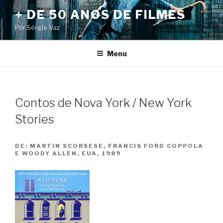
Pular
+ DE 50 ANOS DE FILMES
para
Por Sérgio Vaz
o
conteúdo
Menu
Contos de Nova York / New York
Stories
DE:
MARTIN SCORSESE, FRANCIS FORD COPPOLA
E WOODY ALLEN, EUA, 1989