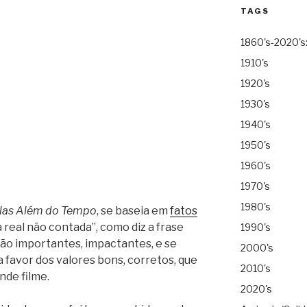
TAGS
1860's-2020's
1910's
1920's
1930's
1940's
1950's
1960's
1970's
1980's
elas Além do Tempo
, se baseia em
fatos
 real não contada”, como diz a frase
1990's
ão importantes, impactantes, e se
2000's
favor dos valores bons, corretos, que
2010's
nde filme.
2020's