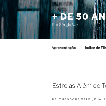
Pular
para
+ DE 50 A
o
conteúdo
Por Sérgio Vaz
Apresentação
Índice de Fi
Estrelas Além do 
DE:
THEODORE MELFI, EUA, 