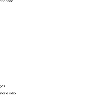
ariedade
gos
mor e ódio