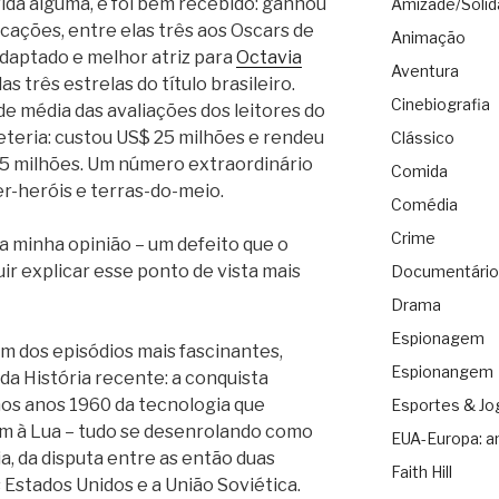
ida alguma, e foi bem recebido: ganhou
Amizade/Solid
icações, entre elas três aos Oscars de
Animação
adaptado e melhor atriz para
Octavia
Aventura
as três estrelas do título brasileiro.
Cinebiografia
de média das avaliações dos leitores do
heteria: custou US$ 25 milhões e rendeu
Clássico
5 milhões. Um número extraordinário
Comida
r-heróis e terras-do-meio.
Comédia
Crime
 minha opinião – um defeito que o
ir explicar esse ponto de vista mais
Documentário
Drama
Espionagem
um dos episódios mais fascinantes,
Espionangem
da História recente: a conquista
nos anos 1960 da tecnologia que
Esportes & Jo
m à Lua – tudo se desenrolando como
EUA-Europa: a
a, da disputa entre as então duas
Faith Hill
 Estados Unidos e a União Soviética.