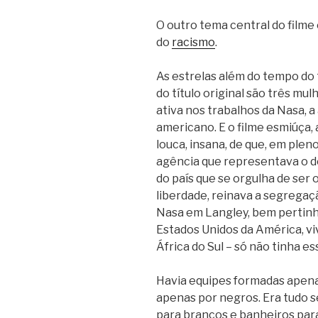
O outro tema central do filme
do
racismo
.
As estrelas além do tempo do t
do título original são três mu
ativa nos trabalhos da Nasa, 
americano. E o filme esmiúça, 
louca, insana, de que, em plen
agência que representava o d
do país que se orgulha de ser
liberdade, reinava a segregaçã
Nasa em Langley, bem pertinho
Estados Unidos da América, vi
África do Sul – só não tinha e
Havia equipes formadas apena
apenas por negros. Era tudo 
para brancos e banheiros par