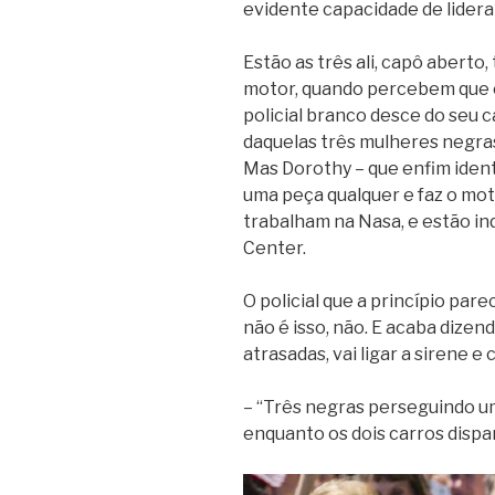
evidente capacidade de lidera
Estão as três ali, capô aberto
motor, quando percebem que e
policial branco desce do seu 
daquelas três mulheres negras. 
Mas Dorothy – que enfim iden
uma peça qualquer e faz o moto
trabalham na Nasa, e estão in
Center.
O policial que a princípio pare
não é isso, não. E acaba dizen
atrasadas, vai ligar a sirene e 
– “Três negras perseguindo um
enquanto os dois carros dispar