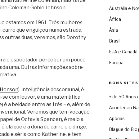
hama Katherine Coleman, mais tarde,
rine Coleman Goble Johnson.
Austrália e No
África
 que estamos em 1961. Três mulheres
m carro que enguiçou numa estrada.
Ásia
 As outras duas, veremos, são Dorothy
Brasil
EUA e Canadá
 para o espectador perceber um pouco
Europa
 cada uma. Outras informações sobre
rrativa.
BONS SITES
. Henson
), inteligência descomunal, é
ou-se com louvor, é uma matemática
+ de 50 Anos 
) é a beldade entre as três – e, além de
Aconteceu Na
iconvencional. Veremos que tem vocação
Aporias
 papel de Octavia Spencer), é meio a
é ela que é a dona do carro e o dirige,
Blague do Blo
cada e séria como Katherine, e tem