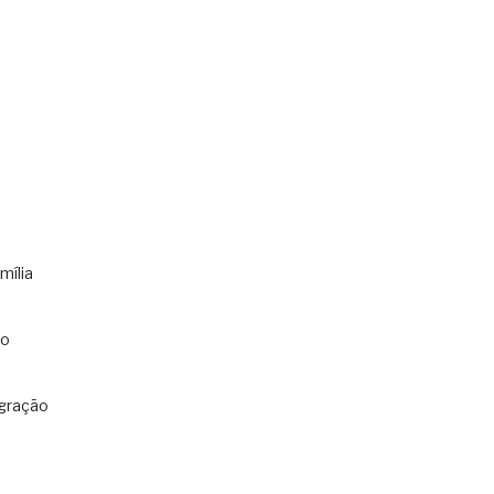
mília
co
gração