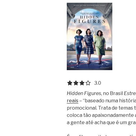
3.0 out of 5.0 stars
3.0
Hidden Figures
, no Brasil
Estr
reais
– “baseado numa história
promocional. Trata de temas t
coloca tão apaixonadamente a 
a gente até acha que é um gra