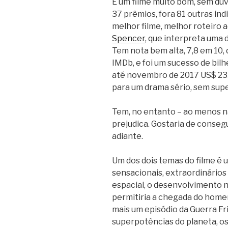
É um filme muito bom, sem dúv
37 prêmios, fora 81 outras ind
melhor filme, melhor roteiro 
Spencer
, que interpreta uma d
Tem nota bem alta, 7,8 em 10, 
IMDb, e foi um sucesso de bil
até novembro de 2017 US$ 23
para um drama sério, sem supe
Tem, no entanto – ao menos na
prejudica. Gostaria de consegu
adiante.
Um dos dois temas do filme é 
sensacionais, extraordinários 
espacial, o desenvolvimento 
permitiria a chegada do home
mais um episódio da Guerra Fri
superpotências do planeta, os