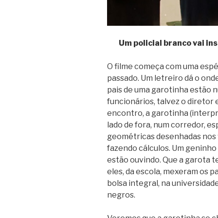
Um policial branco vai i
O filme começa com uma espéc
passado. Um letreiro dá o onde
pais de uma garotinha estão n
funcionários, talvez o direto
encontro, a garotinha (interp
lado de fora, num corredor, esp
geométricas desenhadas nos vi
fazendo cálculos. Um geninho 
estão ouvindo. Que a garota te
eles, da escola, mexeram os p
bolsa integral, na universidad
negros.