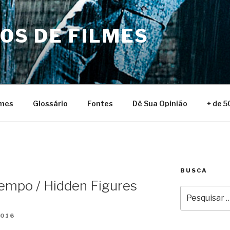
NOS DE FILMES
lmes
Glossário
Fontes
Dê Sua Opinião
+ de 5
BUSCA
Tempo / Hidden Figures
Pesquisar
por:
2016