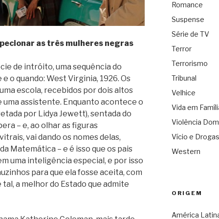
Romance
Suspense
Série de TV
nspecionar as três mulheres negras
Terror
Terrorismo
ie de intróito, uma sequência do
 e o quando: West Virginia, 1926. Os
Tribunal
uma escola, recebidos por dois altos
Velhice
r e uma assistente. Enquanto acontece o
Vida em Famíli
retada por Lidya Jewett), sentada do
Violência Dom
era – e, ao olhar as figuras
trais, vai dando os nomes delas,
Vício e Droga
da Matemática – e é isso que os pais
Western
m uma inteligência especial, e por isso
auzinhos para que ela fosse aceita, com
e tal, a melhor do Estado que admite
ORIGEM
América Latin