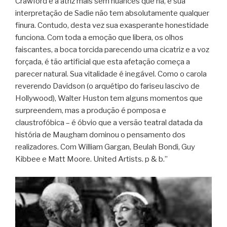
Crawford é a atriz mais sem nuances que há, e sua
interpretação de Sadie não tem absolutamente qualquer
finura. Contudo, desta vez sua exasperante honestidade
funciona. Com toda a emoção que libera, os olhos
faiscantes, a boca torcida parecendo uma cicatriz e a voz
forçada, é tão artificial que esta afetação começa a
parecer natural. Sua vitalidade é inegável. Como o carola
reverendo Davidson (o arquétipo do fariseu lascivo de
Hollywood), Walter Huston tem alguns momentos que
surpreendem, mas a produção é pomposa e
claustrofóbica – é óbvio que a versão teatral datada da
história de Maugham dominou o pensamento dos
realizadores. Com William Gargan, Beulah Bondi, Guy
Kibbee e Matt Moore. United Artists. p & b.”