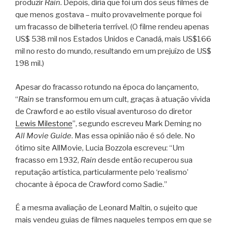
produzir
Rain
. Depois, diria que foi um dos seus filmes de
que menos gostava – muito provavelmente porque foi
um fracasso de bilheteria terrível. (O filme rendeu apenas
US$ 538 mil nos Estados Unidos e Canadá, mais US$166
mil no resto do mundo, resultando em um prejuízo de US$
198 mil.)
Apesar do fracasso rotundo na época do lançamento,
“
Rain
se transformou em um cult, graças à atuação vívida
de Crawford e ao estilo visual aventuroso do diretor
Lewis Milestone
”, segundo escreveu Mark Deming no
All Movie Guide
. Mas essa opinião não é só dele. No
ótimo site AllMovie, Lucia Bozzola escreveu: “Um
fracasso em 1932,
Rain
desde então recuperou sua
reputação artística, particularmente pelo ‘realismo’
chocante à época de Crawford como Sadie.”
É a mesma avaliação de Leonard Maltin, o sujeito que
mais vendeu guias de filmes naqueles tempos em que se