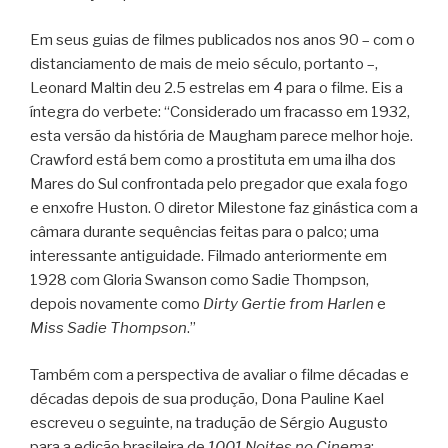
Em seus guias de filmes publicados nos anos 90 – com o
distanciamento de mais de meio século, portanto –,
Leonard Maltin deu 2.5 estrelas em 4 para o filme. Eis a
íntegra do verbete: “Considerado um fracasso em 1932,
esta versão da história de Maugham parece melhor hoje.
Crawford está bem como a prostituta em uma ilha dos
Mares do Sul confrontada pelo pregador que exala fogo
e enxofre Huston. O diretor Milestone faz ginástica com a
câmara durante sequências feitas para o palco; uma
interessante antiguidade. Filmado anteriormente em
1928 com Gloria Swanson como Sadie Thompson,
depois novamente como
Dirty Gertie from Harlen
e
Miss Sadie Thompson
.”
Também com a perspectiva de avaliar o filme décadas e
décadas depois de sua produção, Dona Pauline Kael
escreveu o seguinte, na tradução de Sérgio Augusto
para a edição brasileira de
1001 Noites no Cinema
: