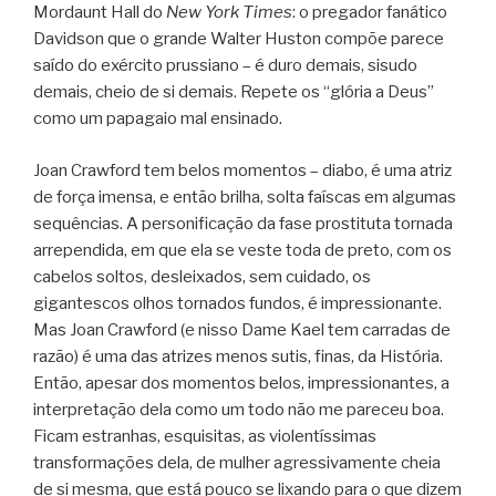
Mordaunt Hall do
New York Times
: o pregador fanático
Davidson que o grande Walter Huston compõe parece
saído do exército prussiano – é duro demais, sisudo
demais, cheio de si demais. Repete os “glória a Deus”
como um papagaio mal ensinado.
Joan Crawford tem belos momentos – diabo, é uma atriz
de força imensa, e então brilha, solta faíscas em algumas
sequências. A personificação da fase prostituta tornada
arrependida, em que ela se veste toda de preto, com os
cabelos soltos, desleixados, sem cuidado, os
gigantescos olhos tornados fundos, é impressionante.
Mas Joan Crawford (e nisso Dame Kael tem carradas de
razão) é uma das atrizes menos sutis, finas, da História.
Então, apesar dos momentos belos, impressionantes, a
interpretação dela como um todo não me pareceu boa.
Ficam estranhas, esquisitas, as violentíssimas
transformações dela, de mulher agressivamente cheia
de si mesma, que está pouco se lixando para o que dizem