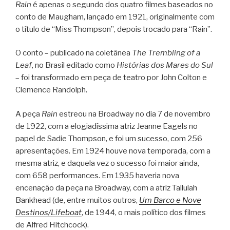
Rain
é apenas o segundo dos quatro filmes baseados no
conto de Maugham, lançado em 1921, originalmente com
o título de “Miss Thompson”, depois trocado para “Rain”.
O conto – publicado na coletânea
The Trembling of a
Leaf
, no Brasil editado como
Histórias dos Mares do Sul
– foi transformado em peça de teatro por John Colton e
Clemence Randolph.
A peça
Rain
estreou na Broadway no dia 7 de novembro
de 1922, com a elogiadíssima atriz Jeanne Eagels no
papel de Sadie Thompson, e foi um sucesso, com 256
apresentações. Em 1924 houve nova temporada, com a
mesma atriz, e daquela vez o sucesso foi maior ainda,
com 658 performances. Em 1935 haveria nova
encenação da peça na Broadway, com a atriz Tallulah
Bankhead (de, entre muitos outros,
Um Barco e Nove
Destinos/Lifeboat
, de 1944, o mais político dos filmes
de Alfred Hitchcock).