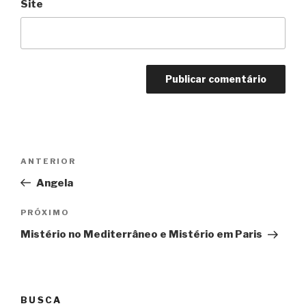
Site
Navegação
Anterior
ANTERIOR
de
Angela
Post
Próximo
PRÓXIMO
Mistério no Mediterrâneo e Mistério em Paris
BUSCA