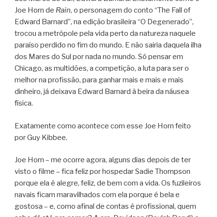
Joe Horn de
Rain
, o personagem do conto “The Fall of
Edward Barnard”, na edição brasileira “O Degenerado”,
trocou a metrópole pela vida perto da natureza naquele
paraíso perdido no fim do mundo. E não sairia daquela ilha
dos Mares do Sul por nada no mundo. Só pensar em
Chicago, as multidões, a competição, a luta para ser o
melhor na profissão, para ganhar mais e mais e mais
dinheiro, já deixava Edward Barnard à beira da náusea
física.
Exatamente como acontece com esse Joe Horn feito
por Guy Kibbee.
Joe Horn – me ocorre agora, alguns dias depois de ter
visto o filme – fica feliz por hospedar Sadie Thompson
porque ela é alegre, feliz, de bem com a vida. Os fuzileiros
navais ficam maravilhados com ela porque é bela e
gostosa – e, como afinal de contas é profissional, quem