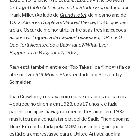
1923 e 1972, pelo livro
Leading Ladies – The 50 Most
Unforgettable Actresses of the Studio Era
, editado por
Frank Miller. (Ao lado de
Grand Hotel
, do mesmo ano de
1932,
Alma em Suplício/Mildred Pierce
, 1946, que deu
a ela o Oscar de melhor atriz, entre suas três indicações
ao prêmio,
Fogueira da Paixão/Possessed
, 1947, e
O
Que Terá Acontecido a Baby Jane?/What Ever
Happened to Baby Jane?
, 1962.)
Rain
está também entre os “Top Takes” da filmografia da
atriz no livro
501 Movie Stars
, editado por Steven Jay
Schneider.
Joan Crawford já estava com quase dez anos de carreira
– estreou no cinema em 1923, aos 17 anos -, e fazia
papéis principais havia já ao menos três anos, em 1932,
mas lutou para conquistar o papel de Sadie Thompson no
filme. Era contratada pela MGM, mas conseguiu que o
estúdio a emprestasse para a United Artists, que iria