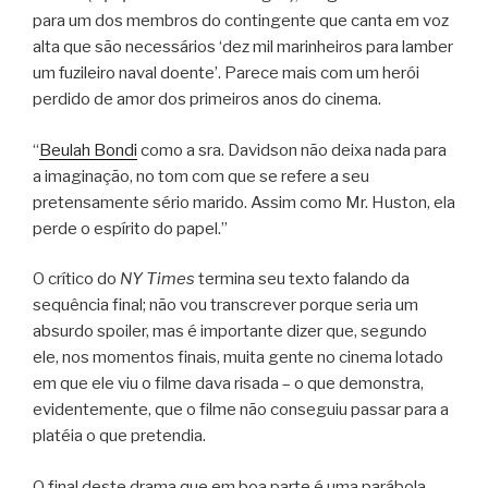
para um dos membros do contingente que canta em voz
alta que são necessários ‘dez mil marinheiros para lamber
um fuzileiro naval doente’. Parece mais com um herói
perdido de amor dos primeiros anos do cinema.
“
Beulah Bondi
como a sra. Davidson não deixa nada para
a imaginação, no tom com que se refere a seu
pretensamente sério marido. Assim como Mr. Huston, ela
perde o espírito do papel.”
O crítico do
NY Times
termina seu texto falando da
sequência final; não vou transcrever porque seria um
absurdo spoiler, mas é importante dizer que, segundo
ele, nos momentos finais, muita gente no cinema lotado
em que ele viu o filme dava risada – o que demonstra,
evidentemente, que o filme não conseguiu passar para a
platéia o que pretendia.
O final deste drama que em boa parte é uma parábola