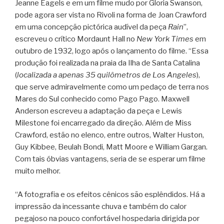
Jeanne Eagels e em um filme mudo por Gloria Swanson,
pode agora ser vista no Rivoli na forma de Joan Crawford
em uma concepção pictórica audível da peça
Rain
”,
escreveu o crítico Mordaunt Hall no
New York Times
em
outubro de 1932, logo após o lançamento do filme. “Essa
produção foi realizada na praia da Ilha de Santa Catalina
(
localizada a apenas 35 quilômetros de Los Angeles
),
que serve admiravelmente como um pedaço de terra nos
Mares do Sul conhecido como Pago Pago. Maxwell
Anderson escreveu a adaptação da peça e Lewis
Milestone foi encarregado da direção. Além de Miss
Crawford, estão no elenco, entre outros, Walter Huston,
Guy Kibbee, Beulah Bondi, Matt Moore e William Gargan.
Com tais óbvias vantagens, seria de se esperar um filme
muito melhor.
“A fotografia e os efeitos cênicos são esplêndidos. Há a
impressão da incessante chuva e também do calor
pegajoso na pouco confortável hospedaria dirigida por