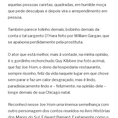
aquelas pessoas caretas, quadradas, em humilde moça
que pede desculpas e depois vira o arrependimento em
pessoa.
Também parece tolinho demais, bobinho demais da
conta o tal sargento O’Hara feito por William Gargan, que
se apaixona perdidamente pela prostituta.
O ator que está melhor, mais à vontade, na minha opinião,
é o gordinho rechonchudo Guy Kibbee (
na foto acima
),
que faz Joe Horn, o dono da hospedaria-restaurante,
sempre risonho, feliz da vida naquele lugar em que chove
sem parar e faz um calor desgraçado, mas é lindo,
paradisiacamente lindo e – felizmente, na opinião dele –
longe demais de sua Chicago natal.
Reconheci nesse Joe Horn uma imensa semelhança com
outro personagem dos contos reunidos no livro
Histórias
dos Mares do Sul
, Edward Barnard. Exatamente como o