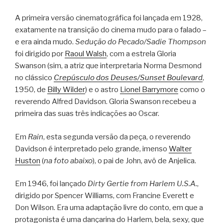
A primeira versão cinematográfica foi lançada em 1928,
exatamente na transição do cinema mudo para o falado –
e era ainda mudo.
Sedução do Pecado/Sadie Thompson
foi dirigido por
Raoul Walsh
, com a estrela Gloria
Swanson (sim, a atriz que interpretaria Norma Desmond
no clássico
Crepúsculo dos Deuses/Sunset Boulevard
,
1950, de
Billy Wilder
) e o astro
Lionel Barrymore
como o
reverendo Alfred Davidson. Gloria Swanson recebeu a
primeira das suas três indicações ao Oscar.
Em
Rain
, esta segunda versão da peça, o reverendo
Davidson é interpretado pelo grande, imenso
Walter
Huston
(
na foto abaixo
), o pai de John, avô de Anjelica.
Em 1946, foi lançado
Dirty Gertie from Harlem U.S.A.
,
dirigido por Spencer Williams, com Francine Everett e
Don Wilson. Era uma adaptação livre do conto, em que a
protagonista é uma dançarina do Harlem, bela, sexy, que