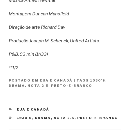
Música Alfred Newman
Montagem Duncan Mansfield
Direção de arte Richard Day
Produção Joseph M. Schenck, United Artists.
P&B, 93 min (1h33)
**1/2
POSTADO EM
EUA E CANADÁ
|
TAGS
1930'S
,
DRAMA
,
NOTA 2.5
,
PRETO-E-BRANCO
CATEGORIAS
EUA E CANADÁ
TAGS
1930'S
,
DRAMA
,
NOTA 2.5
,
PRETO-E-BRANCO