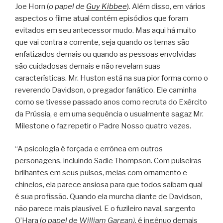
Joe Horn (
o papel de
Guy Kibbee
). Além disso, em vários
aspectos o filme atual contém episódios que foram
evitados em seu antecessor mudo. Mas aqui há muito
que vai contra a corrente, seja quando os temas são
enfatizados demais ou quando as pessoas envolvidas
são cuidadosas demais e não revelam suas
características. Mr. Huston está na sua pior forma como o
reverendo Davidson, o pregador fanático. Ele caminha
como se tivesse passado anos como recruta do Exército
da Prússia, e em uma sequência o usualmente sagaz Mr.
Milestone o faz repetir o Padre Nosso quatro vezes.
“A psicologia é forçada e errônea em outros
personagens, incluindo Sadie Thompson. Com pulseiras
brilhantes em seus pulsos, meias com ornamento e
chinelos, ela parece ansiosa para que todos saibam qual
é sua profissão. Quando ela murcha diante de Davidson,
não parece mais plausível. E o fuzileiro naval, sargento
O’Hara (
o papel de William Gargan)
, é ingênuo demais