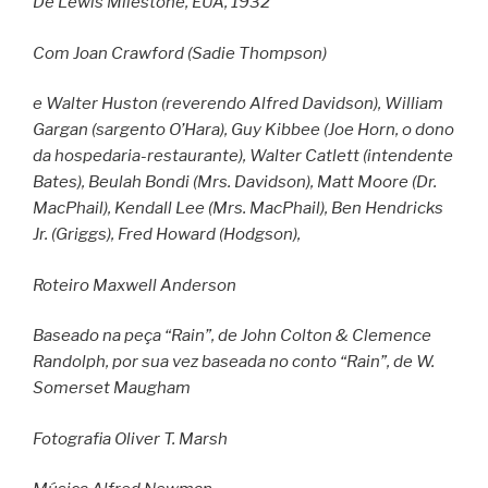
De Lewis Milestone, EUA, 1932
Com Joan Crawford (Sadie Thompson)
e Walter Huston (reverendo Alfred Davidson), William
Gargan (sargento O’Hara), Guy Kibbee (Joe Horn, o dono
da hospedaria-restaurante), Walter Catlett (intendente
Bates), Beulah Bondi (Mrs. Davidson), Matt Moore (Dr.
MacPhail), Kendall Lee (Mrs. MacPhail), Ben Hendricks
Jr. (Griggs), Fred Howard (Hodgson),
Roteiro Maxwell Anderson
Baseado na peça “Rain”, de John Colton & Clemence
Randolph, por sua vez baseada no conto “Rain”, de W.
Somerset Maugham
Fotografia Oliver T. Marsh