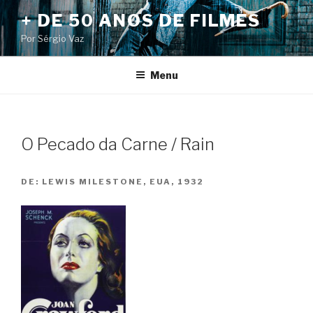
Pular
+ DE 50 ANOS DE FILMES
para
Por Sérgio Vaz
o
conteúdo
Menu
O Pecado da Carne / Rain
DE:
LEWIS MILESTONE, EUA, 1932