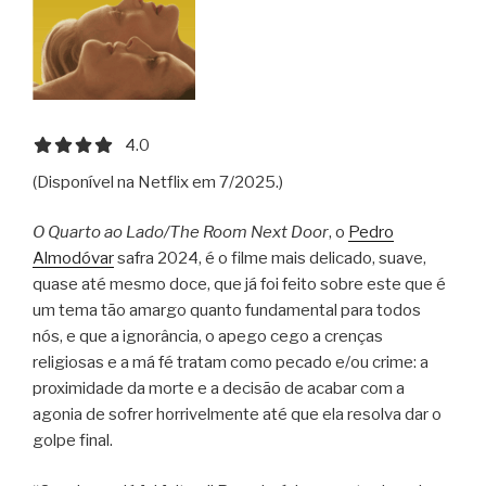
4.0 out of 5.0 stars
4.0
(Disponível na Netflix em 7/2025.)
O Quarto ao Lado/The Room Next Door
, o
Pedro
Almodóvar
safra 2024, é o filme mais delicado, suave,
quase até mesmo doce, que já foi feito sobre este que é
um tema tão amargo quanto fundamental para todos
nós, e que a ignorância, o apego cego a crenças
religiosas e a má fé tratam como pecado e/ou crime: a
proximidade da morte e a decisão de acabar com a
agonia de sofrer horrivelmente até que ela resolva dar o
golpe final.