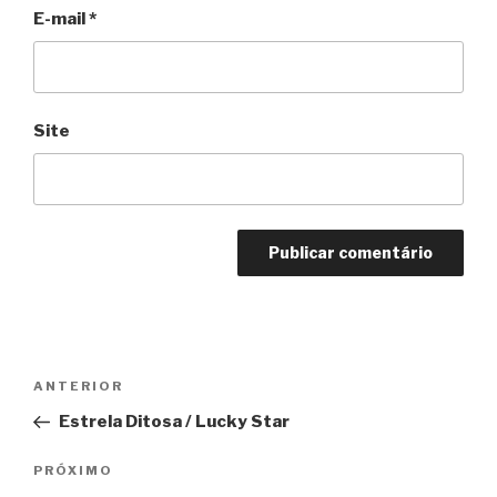
E-mail
*
Site
Navegação
Anterior
ANTERIOR
de
Estrela Ditosa / Lucky Star
Post
Próximo
PRÓXIMO