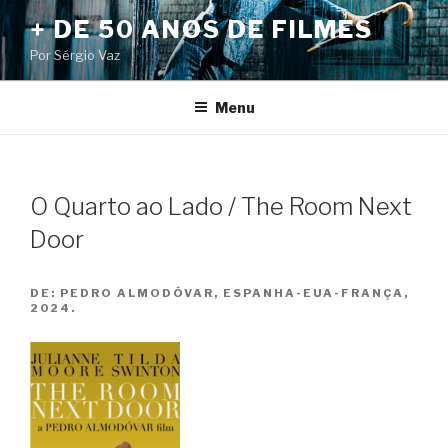
Pular
+ DE 50 ANOS DE FILMES
para
Por Sérgio Vaz
o
conteúdo
Menu
O Quarto ao Lado / The Room Next
Door
DE:
PEDRO ALMODÓVAR, ESPANHA-EUA-FRANÇA,
2024.