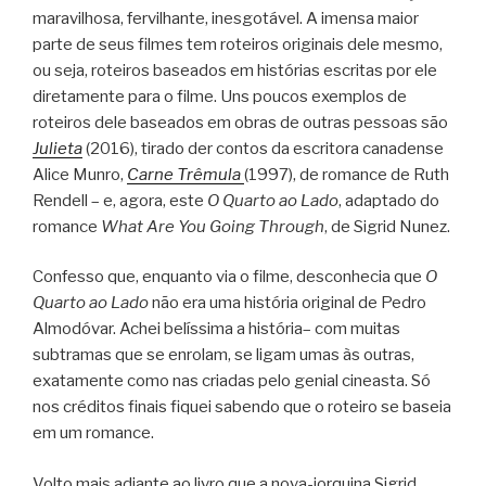
maravilhosa, fervilhante, inesgotável. A imensa maior
parte de seus filmes tem roteiros originais dele mesmo,
ou seja, roteiros baseados em histórias escritas por ele
diretamente para o filme. Uns poucos exemplos de
roteiros dele baseados em obras de outras pessoas são
Julieta
(2016), tirado der contos da escritora canadense
Alice Munro,
Carne Trêmula
(1997), de romance de Ruth
Rendell – e, agora, este
O Quarto ao Lado
, adaptado do
romance
What Are You Going Through
, de Sigrid Nunez.
Confesso que, enquanto via o filme, desconhecia que
O
Quarto ao Lado
não era uma história original de Pedro
Almodóvar. Achei belíssima a história– com muitas
subtramas que se enrolam, se ligam umas às outras,
exatamente como nas criadas pelo genial cineasta. Só
nos créditos finais fiquei sabendo que o roteiro se baseia
em um romance.
Volto mais adiante ao livro que a nova-iorquina Sigrid