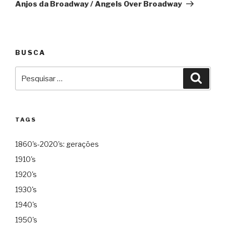
Anjos da Broadway / Angels Over Broadway
BUSCA
Pesquisar
Pesqu
por:
TAGS
1860's-2020's: gerações
1910's
1920's
1930's
1940's
1950's