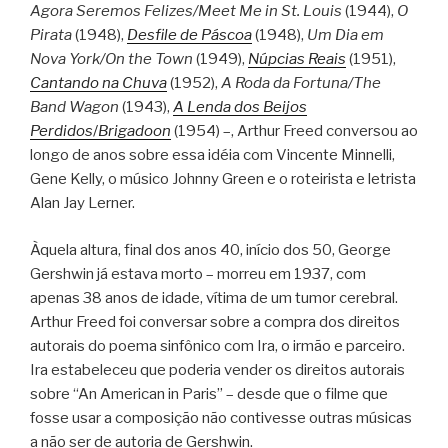
Agora Seremos Felizes/Meet Me in St. Louis
(1944),
O
Pirata
(1948),
Desfile de Páscoa
(1948),
Um Dia em
Nova York/On the Town
(1949),
Núpcias Reais
(1951),
Cantando na Chuva
(1952),
A Roda da Fortuna/The
Band Wagon
(1943),
A Lenda dos Beijos
Perdidos
/
Brigadoon
(1954) –, Arthur Freed conversou ao
longo de anos sobre essa idéia com Vincente Minnelli,
Gene Kelly, o músico Johnny Green e o roteirista e letrista
Alan Jay Lerner.
Àquela altura, final dos anos 40, início dos 50, George
Gershwin já estava morto – morreu em 1937, com
apenas 38 anos de idade, vítima de um tumor cerebral.
Arthur Freed foi conversar sobre a compra dos direitos
autorais do poema sinfônico com Ira, o irmão e parceiro.
Ira estabeleceu que poderia vender os direitos autorais
sobre “An American in Paris” – desde que o filme que
fosse usar a composição não contivesse outras músicas
a não ser de autoria de Gershwin.