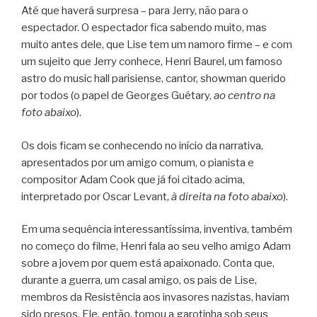
Até que haverá surpresa – para Jerry, não para o
espectador. O espectador fica sabendo muito, mas
muito antes dele, que Lise tem um namoro firme – e com
um sujeito que Jerry conhece, Henri Baurel, um famoso
astro do music hall parisiense, cantor, showman querido
por todos (o papel de Georges Guétary,
ao centro na
foto abaixo
).
Os dois ficam se conhecendo no início da narrativa,
apresentados por um amigo comum, o pianista e
compositor Adam Cook que já foi citado acima,
interpretado por Oscar Levant,
à direita na foto abaixo
).
Em uma sequência interessantíssima, inventiva, também
no começo do filme, Henri fala ao seu velho amigo Adam
sobre a jovem por quem está apaixonado. Conta que,
durante a guerra, um casal amigo, os pais de Lise,
membros da Resistência aos invasores nazistas, haviam
sido presos. Ele, então, tomou a garotinha sob seus