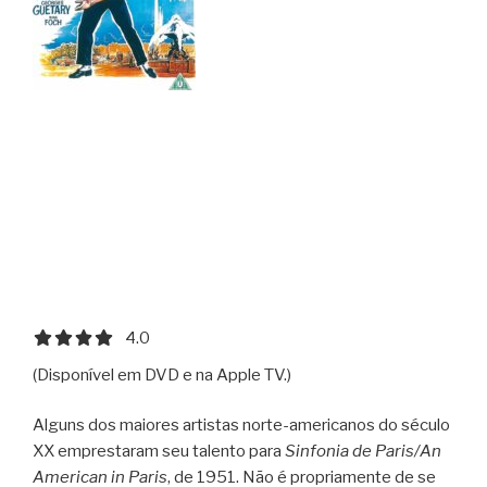
4.0 out of 5.0 stars
4.0
(Disponível em DVD e na Apple TV.)
Alguns dos maiores artistas norte-americanos do século
XX emprestaram seu talento para
Sinfonia de Paris/An
American in Paris
, de 1951. Não é propriamente de se