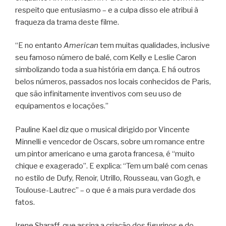
respeito que entusiasmo – e a culpa disso ele atribui à
fraqueza da trama deste filme.
“E no entanto
American
tem muitas qualidades, inclusive
seu famoso número de balé, com Kelly e Leslie Caron
simbolizando toda a sua história em dança. E há outros
belos números, passados nos locais conhecidos de Paris,
que são infinitamente inventivos com seu uso de
equipamentos e locações.”
Pauline Kael diz que o musical dirigido por Vincente
Minnelli e vencedor de Oscars, sobre um romance entre
um pintor americano e uma garota francesa, é “muito
chique e exagerado”. E explica: “Tem um balé com cenas
no estilo de Dufy, Renoir, Utrillo, Rousseau, van Gogh, e
Toulouse-Lautrec” – o que é a mais pura verdade dos
fatos.
Irene Sharaff, que assina a criação dos figurinos e do