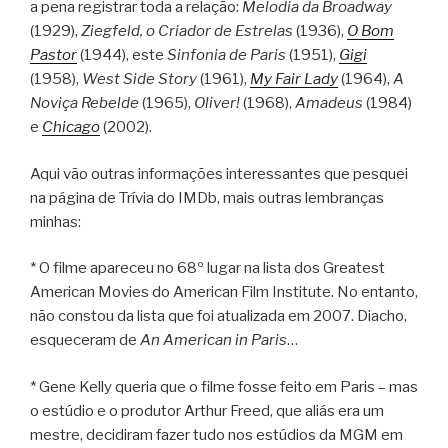
a pena registrar toda a relação:
Melodia da Broadway
(1929),
Ziegfeld, o Criador de Estrelas
(1936),
O Bom
Pastor
(1944), este
Sinfonia de Paris
(1951),
Gigi
(1958),
West Side Story
(1961),
My Fair Lady
(1964),
A
Noviça Rebelde
(1965),
Oliver!
(1968),
Amadeus
(1984)
e
Chicago
(2002).
Aqui vão outras informações interessantes que pesquei
na página de Trívia do IMDb, mais outras lembranças
minhas:
* O filme apareceu no 68º lugar na lista dos Greatest
American Movies do American Film Institute. No entanto,
não constou da lista que foi atualizada em 2007. Diacho,
esqueceram de
An American in Paris
…
* Gene Kelly queria que o filme fosse feito em Paris – mas
o estúdio e o produtor Arthur Freed, que aliás era um
mestre, decidiram fazer tudo nos estúdios da MGM em