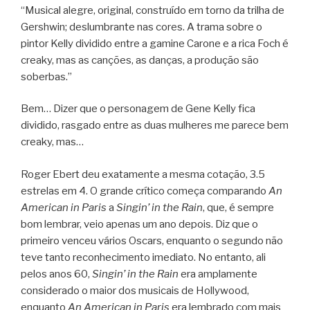
“Musical alegre, original, construído em torno da trilha de
Gershwin; deslumbrante nas cores. A trama sobre o
pintor Kelly dividido entre a gamine Carone e a rica Foch é
creaky, mas as canções, as danças, a produção são
soberbas.”
Bem… Dizer que o personagem de Gene Kelly fica
dividido, rasgado entre as duas mulheres me parece bem
creaky, mas…
Roger Ebert deu exatamente a mesma cotação, 3.5
estrelas em 4. O grande crítico começa comparando
An
American in Paris
a
Singin’ in the Rain
, que, é sempre
bom lembrar, veio apenas um ano depois. Diz que o
primeiro venceu vários Oscars, enquanto o segundo não
teve tanto reconhecimento imediato. No entanto, ali
pelos anos 60,
Singin’ in the Rain
era amplamente
considerado o maior dos musicais de Hollywood,
enquanto
An American in Paris
era lembrado com mais