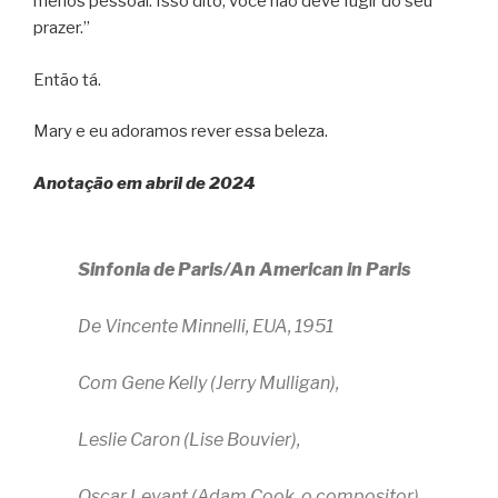
menos pessoal. Isso dito, você não deve fugir do seu
prazer.”
Então tá.
Mary e eu adoramos rever essa beleza.
Anotação em abril de 2024
Sinfonia de Paris/An American in Paris
De Vincente Minnelli, EUA, 1951
Com Gene Kelly (Jerry Mulligan),
Leslie Caron (Lise Bouvier),
Oscar Levant (Adam Cook, o compositor),