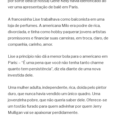
por sorte dela (e nossa) Gene Kelly havia identificado ao
ver uma apresentação de balé em Paris.
A francesinha Lise trabalhava como balconista em uma
loja de perfumes. A americana Milo era podre de rica,
divorciada, e tinha como hobby paquerar jovens artistas
promissores e financiar suas carreiras, em troca, claro, de
companhia, carinho, amor.
Lise a princípio não dá a menor bola para o americano em
Paris: – “É uma pena que você não tenha tanto charme
quanto tem persistência”, diz ela diante de uma nova
investida dele.
Uma mulher adulta, independente, rica, doida pelo pintor
duro, que nunca havia vendido um único quadro. Uma
jovenzinha pobre, que não queria saber dele. Oferece-se
um tostão furado para quem adivinhar por quem Jerry
Mulligan vai se apaixonar perdidamente.