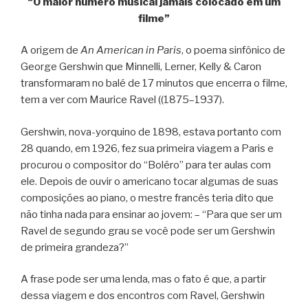
“O maior número musical jamais colocado em um
filme”
A origem de
An American in Paris
, o poema sinfônico de
George Gershwin que Minnelli, Lerner, Kelly & Caron
transformaram no balé de 17 minutos que encerra o filme,
tem a ver com Maurice Ravel ((1875–1937).
Gershwin, nova-yorquino de 1898, estava portanto com
28 quando, em 1926, fez sua primeira viagem a Paris e
procurou o compositor do “Boléro” para ter aulas com
ele. Depois de ouvir o americano tocar algumas de suas
composições ao piano, o mestre francês teria dito que
não tinha nada para ensinar ao jovem: – “Para que ser um
Ravel de segundo grau se você pode ser um Gershwin
de primeira grandeza?”
A frase pode ser uma lenda, mas o fato é que, a partir
dessa viagem e dos encontros com Ravel, Gershwin