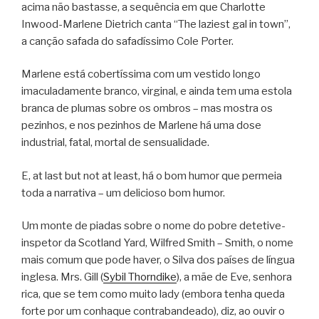
acima não bastasse, a sequência em que Charlotte
Inwood-Marlene Dietrich canta “The laziest gal in town”,
a canção safada do safadíssimo Cole Porter.
Marlene está cobertíssima com um vestido longo
imaculadamente branco, virginal, e ainda tem uma estola
branca de plumas sobre os ombros – mas mostra os
pezinhos, e nos pezinhos de Marlene há uma dose
industrial, fatal, mortal de sensualidade.
E, at last but not at least, há o bom humor que permeia
toda a narrativa – um delicioso bom humor.
Um monte de piadas sobre o nome do pobre detetive-
inspetor da Scotland Yard, Wilfred Smith – Smith, o nome
mais comum que pode haver, o Silva dos países de língua
inglesa. Mrs. Gill (
Sybil Thorndike
), a mãe de Eve, senhora
rica, que se tem como muito lady (embora tenha queda
forte por um conhaque contrabandeado), diz, ao ouvir o