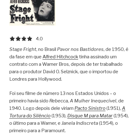
4.0 out of 5.0 stars
4.0
Stage Fright
, no Brasil
Pavor nos Bastidores
, de 1950, é
da fase em que
Alfred Hitchcock
tinha assinado um
contrato com a Warner Bros, depois de ter trabalhado
para o produtor David O. Selznick, que o importou de
Londres para Hollywood.
Foi seu filme de número 13 nos Estados Unidos – o
primeiro havia sido
Rebecca, A Mulher Inequecível
, de
1940. Logo depois dele viriam
Pacto Sinistro
(1951),
A
Tortura do Silêncio
(1953),
Disque M para Matar
(1954),
o último para a Warner, e
Janela Indiscreta
(1954), o
primeiro para a Paramount.