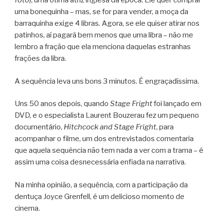
foto
), uma ótima atriz inglesa da época. Ele quer comprar
uma bonequinha – mas, se for para vender, a moça da
barraquinha exige 4 libras. Agora, se ele quiser atirar nos
patinhos, aí pagará bem menos que uma libra – não me
lembro a fração que ela menciona daquelas estranhas
frações da libra.
A sequência leva uns bons 3 minutos. É engraçadíssima.
Uns 50 anos depois, quando
Stage Fright
foi lançado em
DVD, e o especialista Laurent Bouzerau fez um pequeno
documentário,
Hitchcock and Stage Fright
, para
acompanhar o filme, um dos entrevistados comentaria
que aquela sequência não tem nada a ver com a trama – é
assim uma coisa desnecessária enfiada na narrativa.
Na minha opinião, a sequência, com a participação da
dentuça Joyce Grenfell, é um delicioso momento de
cinema.