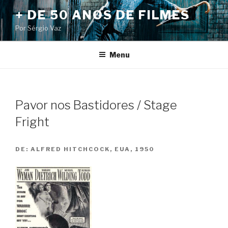
Pular
+ DE 50 ANOS DE FILMES
para
Por Sérgio Vaz
o
conteúdo
Menu
Pavor nos Bastidores / Stage
Fright
DE:
ALFRED HITCHCOCK, EUA, 1950