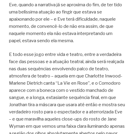
Eve, quando a narrativa já se aproxima do fim, de ter tido
uma belíssima atuação ao fingir que estava se
apaixonando por ele – e Eve terá dificuldade, naquele
momento, de convencê-lo de não era assim, de que
naquele momento ela não estava interpretando um
papel, estava sendo ela mesma.
E todo esse jogo entre vida e teatro, entre a verdadeira
face das pessoas e a atuação teatral, ainda será realçada
nas duas sequências envolvendo palco de teatro,
atmosfera de teatro – aquela em que Charlotte Inwood-
Marlene Dietrich canta “La Vie en Rose”, e o Comodoro
aparece com a boneca com o vestido manchado de
sangue, e a longa, extasiante sequência final, em que
Jonathan tira a máscara que usara até então e mostra seu
verdadeiro rosto para o espectador e a aterrorizada Eve
– e que maravilha aqueles close-ups do rosto de Jane
Wyman em que vemos uma faixa clara iluminando apenas
a região dos olhos absolutamente abertos pelo pavor.