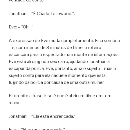
vontade de contar.”
Jonathan: – “É Charlotte Inwood.”.
Eve: – “Oh…”
A expressão de Eve muda completamente. Fica sombria
– e, com menos de 3 minutos de filme, o roteiro
escancara para o espectador um monte de informações.
Eve está ali dirigindo seu carro, ajudando Jonathan a
escapar da polícia. Eve, portanto, ama o sujeito – mas o
sujeito conta para ela naquele momento que está
fugindo da polícia por causa de uma outra mulher.
E aí repito a frase: isso é que é abrir um filme em tom
maior.
Jonathan: – “Ela está encrencada.”
Eve: – “Não me surpreende.”