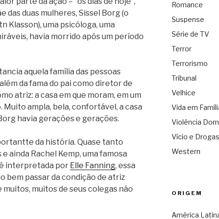
or parte da ação – “os dias de hoje”,
Romance
 das duas mulheres, Sissel Borg (o
Suspense
n Klasson), uma psicóloga, uma
Série de TV
iráveis, havia morrido após um período
Terror
Terrorismo
ancia aquela família das pessoas
Tribunal
além da fama do pai como diretor de
Velhice
como atriz: a casa em que moram, em um
. Muito ampla, bela, confortável, a casa
Vida em Famíli
 Borg havia gerações e gerações.
Violência Dom
Vício e Droga
rtantte da história. Quase tanto
Western
as e ainda Rachel Kemp, uma famosa
 é interpretada por
Elle Fanning
, essa
ão bem passar da condição de atriz
ue muitos, muitos de seus colegas não
ORIGEM
América Latin