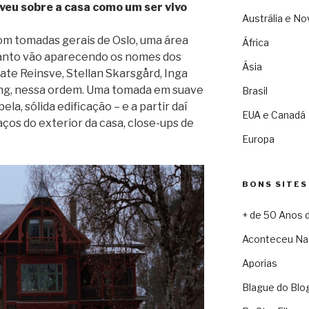
veu sobre a casa como um ser vivo
Austrália e No
com tomadas gerais de Oslo, uma área
África
uanto vão aparecendo os nomes dos
Ásia
ate Reinsve, Stellan Skarsgård, Inga
ning, nessa ordem. Uma tomada em suave
Brasil
a, sólida edificação – e a partir daí
EUA e Canadá
os do exterior da casa, close-ups de
Europa
BONS SITES
+ de 50 Anos 
Aconteceu Na
Aporias
Blague do Blo