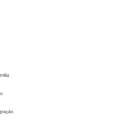
mília
co
gração