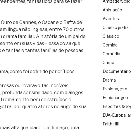
eendentes, fantásticos para se fazer
Amizade/Solid
Animação
Aventura
 Ouro de Cannes, o Oscar e o Bafta de
Cinebiografia
 em língua não inglesa, entre 70 outros
um
drama familiar
. A história de um pai de
Clássico
ausente em suas vidas – essa coisa que
Comida
 e tantas e tantas famílias de pessoas
Comédia
Crime
a, como foi definido por críticos.
Documentário
Drama
resas ou reviravoltas incríveis –
Espionagem
 profunda sensibilidade, com diálogos
Espionangem
xtremamente bem construídos e
stral por quatro atores no auge de sua
Esportes & Jo
EUA-Europa: a
Faith Hill
mais alta qualidade. Um filmaço, uma