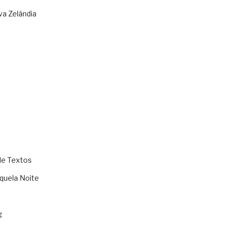
va Zelândia
de Textos
quela Noite
g