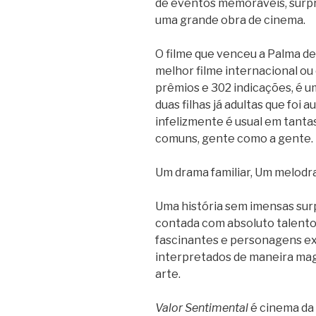
de eventos memoráveis, surpr
uma grande obra de cinema.
O filme que venceu a Palma de
melhor filme internacional ou
prêmios e 302 indicações, é 
duas filhas já adultas que foi 
infelizmente é usual em tantas
comuns, gente como a gente.
Um drama familiar, Um melodram
Uma história sem imensas surp
contada com absoluto talento,
fascinantes e personagens e
interpretados de maneira magi
arte.
Valor Sentimental
é cinema da 