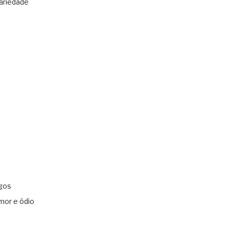
ariedade
gos
mor e ódio