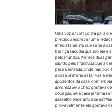
Uma voz em off conta para o e
precisou escrever uma redaçã
imediatamente que seria a cas
barriga sacudia quando ela e 
pelos fundos. (
Vemos duas gar
saindo pelos fundos.
) Que a ca
para a estrada, onde não podi
a casa preferia estar vazia e l
aposentos da casa, com amplas
árvores.
) Se o chão gostava de
cócegas. Se a casa já tinha sent
assoalho encerado e se estilha
provavelmente ela gostava de 