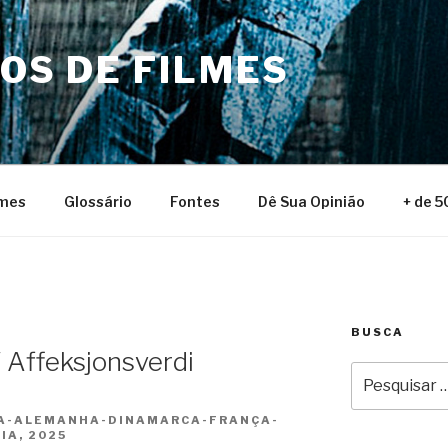
NOS DE FILMES
lmes
Glossário
Fontes
Dê Sua Opinião
+ de 5
BUSCA
/ Affeksjonsverdi
Pesquisar
por:
GA-ALEMANHA-DINAMARCA-FRANÇA-
IA, 2025