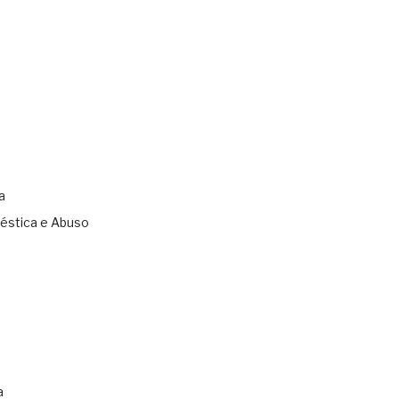
a
éstica e Abuso
s
a