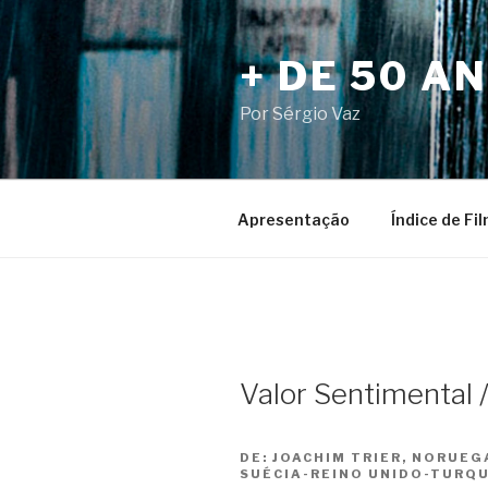
Pular
para
+ DE 50 A
o
conteúdo
Por Sérgio Vaz
Apresentação
Índice de Fi
Valor Sentimental 
DE:
JOACHIM TRIER, NORUE
SUÉCIA-REINO UNIDO-TURQU