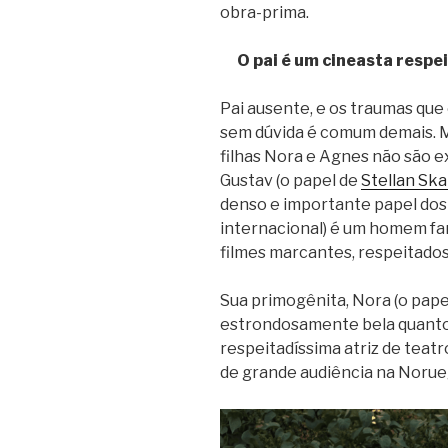
obra-prima.
O pai é um cineasta respei
Pai ausente, e os traumas que 
sem dúvida é comum demais. M
filhas Nora e Agnes não são 
Gustav (o papel de
Stellan Sk
denso e importante papel dos m
internacional) é um homem fa
filmes marcantes, respeitados
Sua primogênita, Nora (o pape
estrondosamente bela quanto
respeitadíssima atriz de teat
de grande audiência na Norue