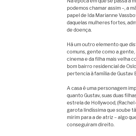
Na época em que se passa a mai
podemos chamar assim –, a mãe
papel de Ida Marianne Vassbot
daquelas mulheres fortes, adm
de doença.
Há um outro elemento que dist
comuns, gente como a gente, 
cinema e da filha mais velha 
bom bairro residencial de Oslo
pertencia à família de Gustav
A casa é uma personagem impo
quanto Gustav, suas duas filh
estrela de Hollywood, (Rachel
garota lindíssima que soube t
mirim para a de atriz – algo q
conseguiram direito.