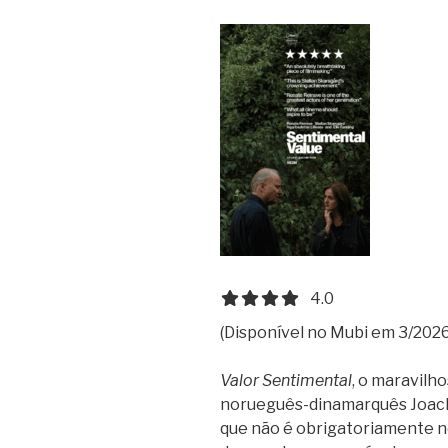
4.0 out of 5.0 stars
4.0
(Disponível no Mubi em 3/2026
Valor Sentimental
, o maravilh
norueguês-dinamarquês Joachi
que não é obrigatoriamente n