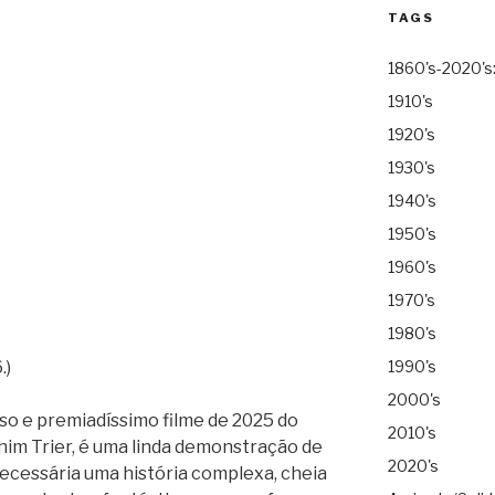
TAGS
1860's-2020's
1910's
1920's
1930's
1940's
1950's
1960's
1970's
1980's
.)
1990's
2000's
oso e premiadíssimo filme de 2025 do
2010's
m Trier, é uma linda demonstração de
2020's
ecessária uma história complexa, cheia