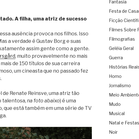
Fantasia
Festa de Cas
tado. A filha, uma atriz de sucesso
Ficção Científ
Filmes Sobre 
essa ausência provoca nos filhos. Isso
Filmografias
as a verdade é Gustav Borg e suas
exatamente assim gente como a gente.
Geléia Geral
arsgård
, muito provavelmente no mais
Guerra
ais de 150 títulos de sua carreira
Histórias Reai
moso, um cineasta que no passado fez
Homo
.
Jornalismo
l de Renate Reinsve, uma atriz tão
Meio Ambient
 talentosa,
na foto abaixo
) é uma
Mudo
ro, que está também em uma série de TV
Musical
ga.
Natal e Festa
Noir