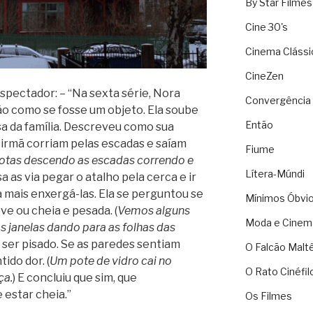
By Star Filmes
Cine 30's
Cinema Clássi
CineZen
spectador: – “Na sexta série, Nora
Convergência 
o como se fosse um objeto. Ela soube
Então
a da família. Descreveu como sua
a irmã corriam pelas escadas e saíam
Fiume
otas descendo as escadas correndo e
Lítera-Múndi
sa as via pegar o atalho pela cerca e ir
a mais enxergá-las. Ela se perguntou se
Mínimos Óbvi
eve ou cheia e pesada. (
Vemos alguns
Moda e Cinem
 janelas dando para as folhas das
 ser pisado. Se as paredes sentiam
O Falcão Malt
ido dor. (
Um pote de vidro cai no
O Rato Cinéfil
ça.
) E concluiu que sim, que
estar cheia.”
Os Filmes