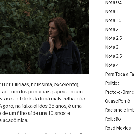
Nota 0.5
Nota 1
Nota 1.5
Nota 2
Nota 2.5
Nota 3
Nota 3.5
Nota 4
Para Toda a Fa
Política
tter Lilleaas, belíssima, excelente),
etado um dos principais papéis em um
Preto-e-Bran
s, ao contrário da irmã mais velha, não
QuasePornô
 Agora, na faixa ali dos 35 anos, é uma
Racismo e Imi
de um filho aí de uns 10 anos, e
Religião
a acadêmica.
Road Movies