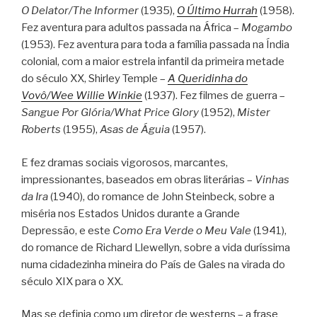
O Delator/The Informer
(1935),
O Último Hurrah
(1958).
Fez aventura para adultos passada na África –
Mogambo
(1953). Fez aventura para toda a família passada na Índia
colonial, com a maior estrela infantil da primeira metade
do século XX, Shirley Temple –
A
Queridinha do
Vovô/Wee Willie Winkie
(1937). Fez filmes de guerra –
Sangue Por Glória/What Price Glory
(1952),
Mister
Roberts
(1955),
Asas de Águia
(1957).
E fez dramas sociais vigorosos, marcantes,
impressionantes, baseados em obras literárias –
Vinhas
da Ira
(1940), do romance de John Steinbeck, sobre a
miséria nos Estados Unidos durante a Grande
Depressão, e este
Como Era Verde o Meu Vale
(1941),
do romance de Richard Llewellyn, sobre a vida duríssima
numa cidadezinha mineira do País de Gales na virada do
século XIX para o XX.
Mas se definia como um diretor de westerns – a frase