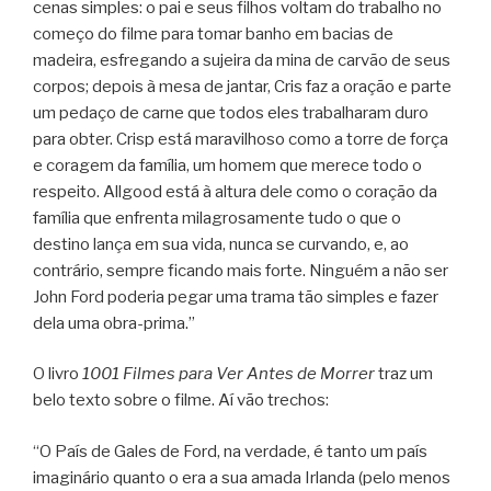
cenas simples: o pai e seus filhos voltam do trabalho no
começo do filme para tomar banho em bacias de
madeira, esfregando a sujeira da mina de carvão de seus
corpos; depois à mesa de jantar, Cris faz a oração e parte
um pedaço de carne que todos eles trabalharam duro
para obter. Crisp está maravilhoso como a torre de força
e coragem da família, um homem que merece todo o
respeito. Allgood está à altura dele como o coração da
família que enfrenta milagrosamente tudo o que o
destino lança em sua vida, nunca se curvando, e, ao
contrário, sempre ficando mais forte. Ninguém a não ser
John Ford poderia pegar uma trama tão simples e fazer
dela uma obra-prima.”
O livro
1001 Filmes para Ver Antes de Morrer
traz um
belo texto sobre o filme. Aí vão trechos:
“O País de Gales de Ford, na verdade, é tanto um país
imaginário quanto o era a sua amada Irlanda (pelo menos