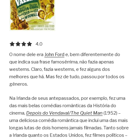
4.0 out of 5.0 stars
4.0
O nome dele era
John Ford
e, bem diferentemente do
que indica sua frase famosérrima, não fazia apenas
westerns. Claro, fazia westerns, e fez alguns dos
melhores que há. Mas fez de tudo, passou por todos os
gêneros.
Na Irlanda de seus antepassados, por exemplo, fez uma
das mais belas comédias românticas da História do
cinema,
Depois do Vendaval/The Quiet Man
(1952) –
uma deliciosa comédia romântica que inclui uma das mais
longas lutas de dois homens jamais filmadas. Tanto sobre
a Irlanda quanto os Estados Unidos, fez filmes políticos –