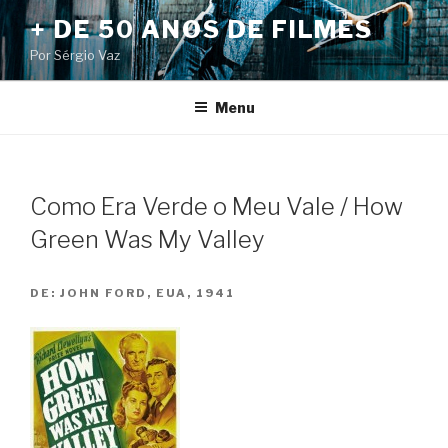
Pular
+ DE 50 ANOS DE FILMES
para
Por Sérgio Vaz
o
conteúdo
Menu
Como Era Verde o Meu Vale / How
Green Was My Valley
DE:
JOHN FORD, EUA, 1941