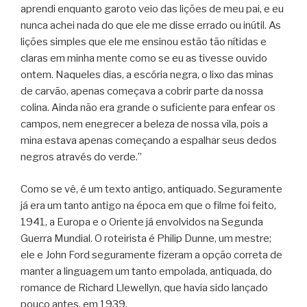
aprendi enquanto garoto veio das lições de meu pai, e eu
nunca achei nada do que ele me disse errado ou inútil. As
lições simples que ele me ensinou estão tão nítidas e
claras em minha mente como se eu as tivesse ouvido
ontem. Naqueles dias, a escória negra, o lixo das minas
de carvão, apenas começava a cobrir parte da nossa
colina. Ainda não era grande o suficiente para enfear os
campos, nem enegrecer a beleza de nossa vila, pois a
mina estava apenas começando a espalhar seus dedos
negros através do verde.”
Como se vê, é um texto antigo, antiquado. Seguramente
já era um tanto antigo na época em que o filme foi feito,
1941, a Europa e o Oriente já envolvidos na Segunda
Guerra Mundial. O roteirista é Philip Dunne, um mestre;
ele e John Ford seguramente fizeram a opção correta de
manter a linguagem um tanto empolada, antiquada, do
romance de Richard Llewellyn, que havia sido lançado
pouco antes, em 1939.