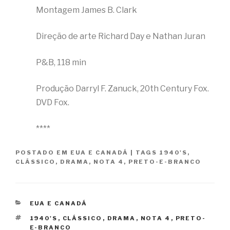
Montagem James B. Clark
Direção de arte Richard Day e Nathan Juran
P&B, 118 min
Produção Darryl F. Zanuck, 20th Century Fox.
DVD Fox.
****
POSTADO EM
EUA E CANADÁ
|
TAGS
1940'S
,
CLÁSSICO
,
DRAMA
,
NOTA 4
,
PRETO-E-BRANCO
CATEGORIAS
EUA E CANADÁ
TAGS
1940'S
,
CLÁSSICO
,
DRAMA
,
NOTA 4
,
PRETO-
E-BRANCO