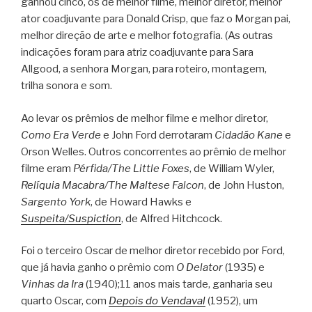
ganhou cinco, os de melhor filme, melhor diretor, melhor
ator coadjuvante para Donald Crisp, que faz o Morgan pai,
melhor direção de arte e melhor fotografia. (As outras
indicações foram para atriz coadjuvante para Sara
Allgood, a senhora Morgan, para roteiro, montagem,
trilha sonora e som.
Ao levar os prêmios de melhor filme e melhor diretor,
Como Era Verde
e John Ford derrotaram
Cidadão Kane
e
Orson Welles. Outros concorrentes ao prêmio de melhor
filme eram
Pérfida/The Little Foxes
, de William Wyler,
Relíquia Macabra/The Maltese Falcon
, de John Huston,
Sargento York
, de Howard Hawks e
Suspeita/Suspiction
, de Alfred Hitchcock.
Foi o terceiro Oscar de melhor diretor recebido por Ford,
que já havia ganho o prêmio com
O Delator
(1935) e
Vinhas da Ira
(1940);11 anos mais tarde, ganharia seu
quarto Oscar, com
Depois do Vendaval
(1952), um