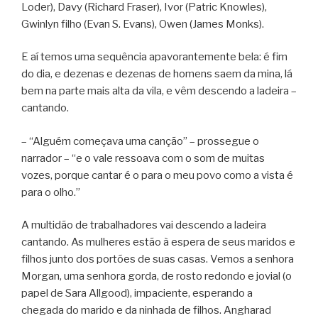
Loder), Davy (Richard Fraser), Ivor (Patric Knowles),
Gwinlyn filho (Evan S. Evans), Owen (James Monks).
E aí temos uma sequência apavorantemente bela: é fim
do dia, e dezenas e dezenas de homens saem da mina, lá
bem na parte mais alta da vila, e vêm descendo a ladeira –
cantando.
– “Alguém começava uma canção” – prossegue o
narrador – “e o vale ressoava com o som de muitas
vozes, porque cantar é o para o meu povo como a vista é
para o olho.”
A multidão de trabalhadores vai descendo a ladeira
cantando. As mulheres estão à espera de seus maridos e
filhos junto dos portões de suas casas. Vemos a senhora
Morgan, uma senhora gorda, de rosto redondo e jovial (o
papel de Sara Allgood), impaciente, esperando a
chegada do marido e da ninhada de filhos. Angharad