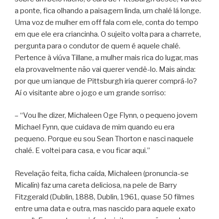
a ponte, fica olhando a paisagem linda, um chalé lá longe.
Uma voz de mulher em off fala com ele, conta do tempo
em que ele era criancinha. O sujeito volta para a charrete,
pergunta para o condutor de quem é aquele chalé.
Pertence à viúva Tillane, a mulher mais rica do lugar, mas
ela provavelmente não vai querer vendê-lo. Mais ainda:
por que um ianque de Pittsburgh iria querer comprá-lo?
Aí o visitante abre o jogo e um grande sorriso:
– “Vou lhe dizer, Michaleen Oge Flynn, o pequeno jovem
Michael Fynn, que cuidava de mim quando eu era
pequeno. Porque eu sou Sean Thorton e nasci naquele
chalé. E voltei para casa, e vou ficar aqui.”
Revelação feita, ficha caída, Michaleen (pronuncia-se
Micalín) faz uma careta deliciosa, na pele de Barry
Fitzgerald (Dublin, 1888, Dublin, 1961, quase 50 filmes
entre uma data e outra, mas nascido para aquele exato