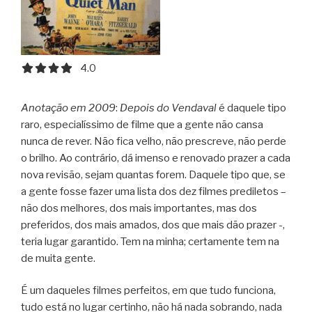
4.0 out of 5.0 stars
4.0
Anotação em 2009
:
Depois do Vendaval
é daquele tipo
raro, especialíssimo de filme que a gente não cansa
nunca de rever. Não fica velho, não prescreve, não perde
o brilho. Ao contrário, dá imenso e renovado prazer a cada
nova revisão, sejam quantas forem.
Daquele tipo que, se
a gente fosse fazer uma lista dos dez filmes prediletos –
não dos melhores, dos mais importantes, mas dos
preferidos, dos mais amados, dos que mais dão prazer -,
teria lugar garantido. Tem na minha; certamente tem na
de muita gente.
É um daqueles filmes perfeitos, em que tudo funciona,
tudo está no lugar certinho, não há nada sobrando, nada