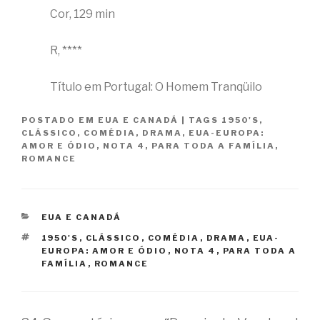
Cor, 129 min
R, ****
Título em Portugal: O Homem Tranqüilo
POSTADO EM
EUA E CANADÁ
|
TAGS
1950'S
,
CLÁSSICO
,
COMÉDIA
,
DRAMA
,
EUA-EUROPA:
AMOR E ÓDIO
,
NOTA 4
,
PARA TODA A FAMÍLIA
,
ROMANCE
CATEGORIAS
EUA E CANADÁ
TAGS
1950'S
,
CLÁSSICO
,
COMÉDIA
,
DRAMA
,
EUA-
EUROPA: AMOR E ÓDIO
,
NOTA 4
,
PARA TODA A
FAMÍLIA
,
ROMANCE