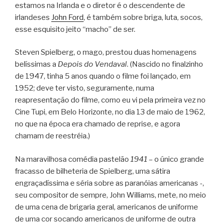
estamos na Irlanda e o diretor é o descendente de
irlandeses
John Ford
, é também sobre briga, luta, socos,
esse esquisito jeito “macho” de ser.
Steven Spielberg, o mago, prestou duas homenagens
belíssimas a
Depois do Vendaval
. (Nascido no finalzinho
de 1947, tinha 5 anos quando o filme foi lançado, em
1952; deve ter visto, seguramente, numa
reapresentação do filme, como eu vi pela primeira vez no
Cine Tupi, em Belo Horizonte, no dia 13 de maio de 1962,
no que na época era chamado de reprise, e agora
chamam de reestréia.)
Na maravilhosa comédia pastelão
1941
– o único grande
fracasso de bilheteria de Spielberg, uma sátira
engraçadíssima e séria sobre as paranóias americanas -,
seu compositor de sempre, John Williams, mete, no meio
de uma cena de brigaria geral, americanos de uniforme
de uma cor socando americanos de uniforme de outra