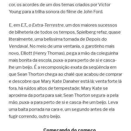
cor, os acordes de um dos temas criados por Victor
Young para a trilha sonora do filme de John Ford.
E, em
E.T., o Extra-Terrestre
, um dos maiores sucessos
de bilheteria de todos os tempos, Spielberg refaz, quase
literalmente, uma belíssima tomada de
Depois do
Vendaval
. No meio de uma ventania, o garotinho mais
novo, Elliott (Henry Thomas), pega a mão da coleguinha
mais bonita da escola, puxa-a para perto de si e casca-
lhe um beijo. É a recomposição exata da seqüência em
que Sean Thorton chega ao chalé que acabou de comprar
e descobre que Mary Kate Danaher está lá; venta forte lá
fora, há ruídos altos de tempestade; Mary Kate se
aproxima da porta para sair, Sean Thorton segura-a pela
mão, puxa-a para perto de si e casca-lhe um beijo. Leva
uma baita porrada na cara e, um segundo antes de ela
fugir correndo, outro beijo.
Começando do começo