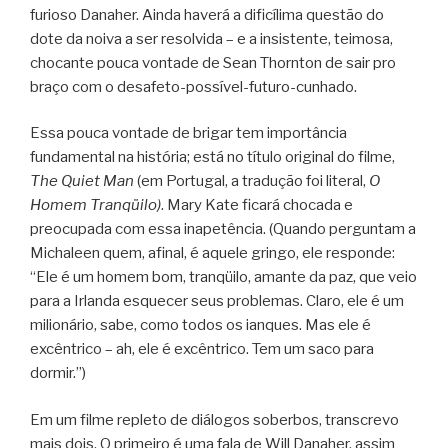
furioso Danaher. Ainda haverá a dificílima questão do
dote da noiva a ser resolvida – e a insistente, teimosa,
chocante pouca vontade de Sean Thornton de sair pro
braço com o desafeto-possível-futuro-cunhado.
Essa pouca vontade de brigar tem importância
fundamental na história; está no título original do filme,
The Quiet Man
(em Portugal, a tradução foi literal,
O
Homem Tranqüilo)
. Mary Kate ficará chocada e
preocupada com essa inapetência. (Quando perguntam a
Michaleen quem, afinal, é aquele gringo, ele responde:
“Ele é um homem bom, tranqüilo, amante da paz, que veio
para a Irlanda esquecer seus problemas. Claro, ele é um
milionário, sabe, como todos os ianques. Mas ele é
excêntrico – ah, ele é excêntrico. Tem um saco para
dormir.”)
Em um filme repleto de diálogos soberbos, transcrevo
mais dois. O primeiro é uma fala de Will Danaher, assim