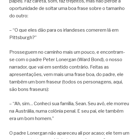
papel). Faz careta, sorri, faz trejeitos, mas não perde a
oportunidade de soltar uma boa frase sobre o tamanho
do outro:
– “O que eles dão para os irlandeses comerem lá em
Pittsburgh?”
Prosseguem no caminho mais um pouco, e encontram-
se com o padre Peter Lonergan (Ward Bond), o nosso
narrador, que vai em sentido contrário. Feitas as
apresentações, vem mais uma frase boa, do padre, ele
também um bom fraseur (todos os personagens, aqui,
são bons fraseurs):
– “Ah, sim… Conheci sua família, Sean. Seu avô, ele morreu
na Austrália, numa colônia penal. E seu pai, ele também
era um bom homem.”
O padre Lonergan não apareceu ali por acaso; ele tem um