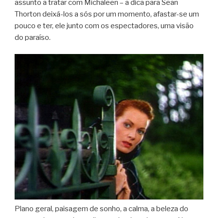
assunto a tratar com Michaleen – a dica para Sean
Thorton deixá-los a sós por um momento, afastar-se um
pouco e ter, ele junto com os espectadores, uma visão
do paraíso.
Plano geral, paisagem de sonho, a calma, a beleza do