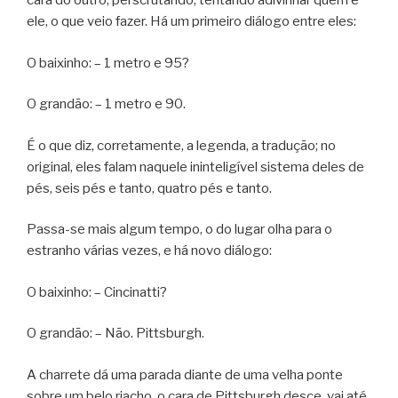
cara do outro, perscrutando, tentando adivinhar quem é
ele, o que veio fazer. Há um primeiro diálogo entre eles:
O baixinho: – 1 metro e 95?
O grandão: – 1 metro e 90.
É o que diz, corretamente, a legenda, a tradução; no
original, eles falam naquele ininteligível sistema deles de
pés, seis pés e tanto, quatro pés e tanto.
Passa-se mais algum tempo, o do lugar olha para o
estranho várias vezes, e há novo diálogo:
O baixinho: – Cincinatti?
O grandão: – Não. Pittsburgh.
A charrete dá uma parada diante de uma velha ponte
sobre um belo riacho, o cara de Pittsburgh desce, vai até