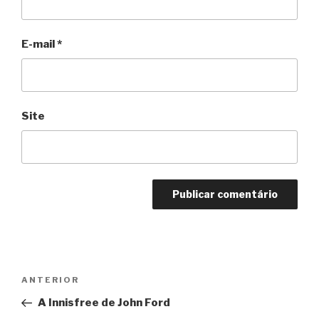
E-mail
*
Site
Navegação
Anterior
ANTERIOR
de
A Innisfree de John Ford
Post