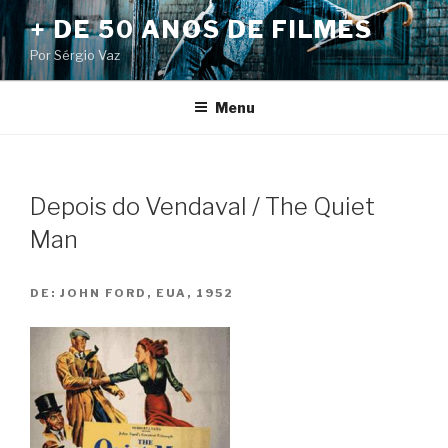
Pular
+ DE 50 ANOS DE FILMES
para
Por Sérgio Vaz
o
conteúdo
Menu
Depois do Vendaval / The Quiet
Man
DE:
JOHN FORD, EUA, 1952