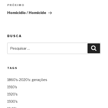
Próximo
PRÓXIMO
Homicídio / Homicide
BUSCA
Pesquisar
Pesqu
por:
TAGS
1860's-2020's: gerações
1910's
1920's
1930's