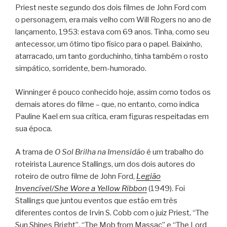
Priest neste segundo dos dois filmes de John Ford com
o personagem, era mais velho com Will Rogers no ano de
lançamento, 1953: estava com 69 anos. Tinha, como seu
antecessor, um ótimo tipo físico para o papel. Baixinho,
atarracado, um tanto gorduchinho, tinha também o rosto
simpático, sorridente, bem-humorado.
Winninger é pouco conhecido hoje, assim como todos os
demais atores do filme – que, no entanto, como indica
Pauline Kael em sua crítica, eram figuras respeitadas em
sua época.
A trama de
O Sol Brilha na Imensidão
é um trabalho do
roteirista Laurence Stallings, um dos dois autores do
roteiro de outro filme de John Ford,
Legião
Invencível/She Wore a Yellow Ribbon
(1949). Foi
Stallings que juntou eventos que estão em três
diferentes contos de Irvin S. Cobb com o juiz Priest, “The
Sun Shines Bright”, “The Mob from Massac” e “The Lord