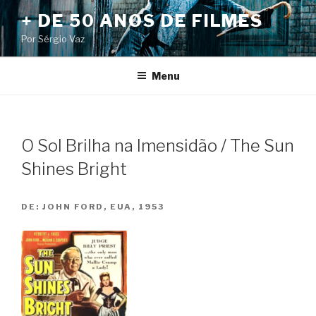
Pular
+ DE 50 ANOS DE FILMES
para
Por Sérgio Vaz
o
conteúdo
Menu
O Sol Brilha na Imensidão / The Sun
Shines Bright
DE:
JOHN FORD, EUA, 1953