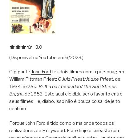
3.0 out of 5.0 stars
3.0
(Disponível noYouTube em 6/2023.)
O gigante
John Ford
fez dois filmes com o personagem
William Pittman Priest:
O Juiz Priest/Judge Priest
, de
1934, e
O Sol Brilha na Imensidão/The Sun Shines
Bright
, de 1953. Este aqui ele dizia ser o favorito entre
seus filmes – e, diabo, isso não é pouca coisa, de jeito
nenhum.
Porque John Ford é tido como o maior de todos os
realizadores de Hollywood. É até hoje o cineasta com
maior número de Oscars de melhor diretor – quatro, em