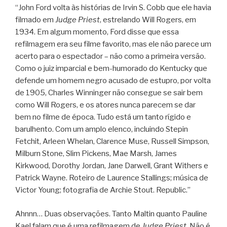
“John Ford volta às histórias de Irvin S. Cobb que ele havia
filmado em
Judge Priest
, estrelando Will Rogers, em
1934. Em algum momento, Ford disse que essa
refilmagem era seu filme favorito, mas ele não parece um
acerto para o espectador – não como a primeira versão.
Como o juiz imparcial e bem-humorado do Kentucky que
defende um homem negro acusado de estupro, por volta
de 1905, Charles Winninger não consegue se sair bem
como Will Rogers, e os atores nunca parecem se dar
bem no filme de época. Tudo está um tanto rígido e
barulhento. Com um amplo elenco, incluindo Stepin
Fetchit, Arleen Whelan, Clarence Muse, Russell Simpson,
Milburn Stone, Slim Pickens, Mae Marsh, James
Kirkwood, Dorothy Jordan, Jane Darwell, Grant Withers e
Patrick Wayne. Roteiro de Laurence Stallings; música de
Victor Young; fotografia de Archie Stout. Republic.”
Ahnnn… Duas observações. Tanto Maltin quanto Pauline
Kael falam que é uma refilmagem de
Judge Priest
. Não é