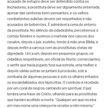
acusado de estupro deve ser defendido contra os
linchadores, a prostituta deve ser dignamente enterrada,
apesar das senhoras bem-pensantes, e os velhos
combatentes sulistas devem ser respeitados e não
acusados de beberrões. É admirável a cena do enterro
da prostituta. No silêncio da cidadezinha, percebemos o
cortejo fúnebre e ouvimos o martelar dos cascos dos
cavalos, depois o juiz, sozinho, tendo à mão uma Bíblia, e
depois enfim a carroça com as prostitutas cheias de
dignidade. Um a um, depois em pequenos grupos, os
cidadãos respeitáveis, um oficial do Norte, comerciantes,
o xerife que havia jogado fora sua estrela, uma mulher e
depois várias outras se juntam à procissão, sob a
zombaria de algumas pessoas e sob os olhares irritados
ou escandalizados dos hipócritas. O comboio é recebido
por um coral de negros cantando um
spiritual
. O juiz
lembra uma frase de Cristo, olhando para as prostitutas
que haviam acolhido a morta. “Qualquer um que receba
em meu nome uma criança me recebe a mim mesmo.”