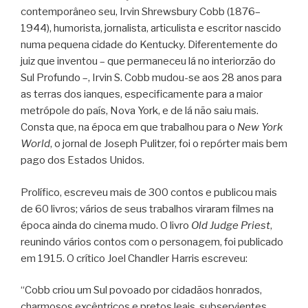
contemporâneo seu, Irvin Shrewsbury Cobb (1876–
1944), humorista, jornalista, articulista e escritor nascido
numa pequena cidade do Kentucky. Diferentemente do
juiz que inventou – que permaneceu lá no interiorzão do
Sul Profundo –, Irvin S. Cobb mudou-se aos 28 anos para
as terras dos ianques, especificamente para a maior
metrópole do país, Nova York, e de lá não saiu mais.
Consta que, na época em que trabalhou para o
New York
World
, o jornal de Joseph Pulitzer, foi o repórter mais bem
pago dos Estados Unidos.
Prolífico, escreveu mais de 300 contos e publicou mais
de 60 livros; vários de seus trabalhos viraram filmes na
época ainda do cinema mudo. O livro
Old Judge Priest
,
reunindo vários contos com o personagem, foi publicado
em 1915. O crítico Joel Chandler Harris escreveu:
“Cobb criou um Sul povoado por cidadãos honrados,
charmosos excêntricos e pretos leais, subservientes,