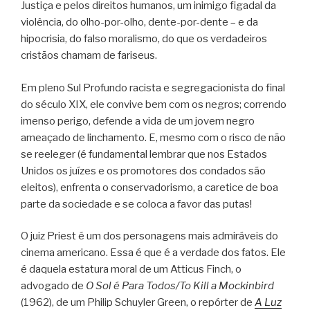
Justiça e pelos direitos humanos, um inimigo figadal da
violência, do olho-por-olho, dente-por-dente – e da
hipocrisia, do falso moralismo, do que os verdadeiros
cristãos chamam de fariseus.
Em pleno Sul Profundo racista e segregacionista do final
do século XIX, ele convive bem com os negros; correndo
imenso perigo, defende a vida de um jovem negro
ameaçado de linchamento. E, mesmo com o risco de não
se reeleger (é fundamental lembrar que nos Estados
Unidos os juízes e os promotores dos condados são
eleitos), enfrenta o conservadorismo, a caretice de boa
parte da sociedade e se coloca a favor das putas!
O juiz Priest é um dos personagens mais admiráveis do
cinema americano. Essa é que é a verdade dos fatos. Ele
é daquela estatura moral de um Atticus Finch, o
advogado de
O Sol é Para Todos/To Kill a Mockinbird
(1962), de um Philip Schuyler Green, o repórter de
A Luz