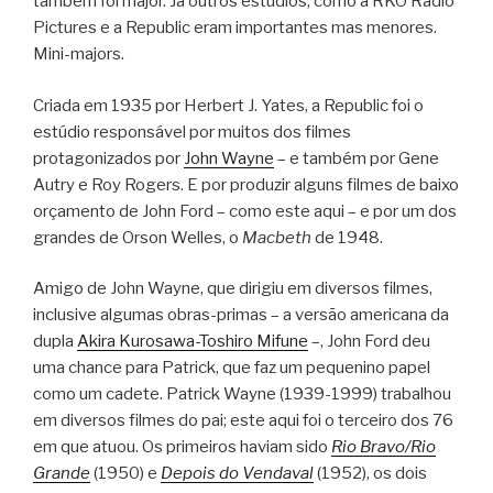
também foi major. Já outros estúdios, como a RKO Radio
Pictures e a Republic eram importantes mas menores.
Mini-majors.
Criada em 1935 por Herbert J. Yates, a Republic foi o
estúdio responsável por muitos dos filmes
protagonizados por
John Wayne
– e também por Gene
Autry e Roy Rogers. E por produzir alguns filmes de baixo
orçamento de John Ford – como este aqui – e por um dos
grandes de Orson Welles, o
Macbeth
de 1948.
Amigo de John Wayne, que dirigiu em diversos filmes,
inclusive algumas obras-primas – a versão americana da
dupla
Akira Kurosawa-Toshiro Mifune
–, John Ford deu
uma chance para Patrick, que faz um pequenino papel
como um cadete. Patrick Wayne (1939-1999) trabalhou
em diversos filmes do pai; este aqui foi o terceiro dos 76
em que atuou. Os primeiros haviam sido
Rio Bravo/Rio
Grande
(1950) e
Depois do Vendaval
(1952), os dois