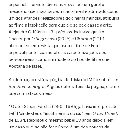
espanhol – foi visto diversas vezes por um garoto
mexicano que, mais tarde, mundialmente admirado como
um dos grandes realizadores do cinema mundial, atribuiria
ao filme a inspiração para que ele se dedicasse à arte.
Alejandro G. Iñárritu, 131 prêmios, inclusive quatro
Oscars, por
O Regressso
(2015) e
Birdman
(2014),
afirmou em entrevista que usou o filme de Ford,
especialmente sua moral e as caracterizações dos
personagens, como um modelo do tipo de filme que
gostaria de fazer.
A informação está na página de Trivia do IMDb sobre
The
Sun Shines Bright
. Alguns outros itens da página, é claro
que com pitacos meus:
* O ator Stepin Fetchit (1902-1985) já havia interpretado
Jeff Poindexter, o “inútil menino do juiz”, em
O Juiz Priest
,
de 1934. Reprisou o mesmo papel 19 anos depois, em
um caso que, se não for o único, é um dos poucos da