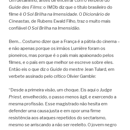
Um detalhinho, antes de encerrar com o verbete do
Guide des Films
: o IMDb diz que o título brasileiro do
filme é
O Sol Brilha na Imensidade
. O
Dicionário de
Cineastas
, de Rubens Ewald Filho, traz o muito mais
confiável
O Sol Brilha na Imensidão
.
Bem… Costumo dizer que a França é a pátria do cinema –
e não apenas porque os irmãos Lumière foram os
pioneiros, mas porque é o país mais apaixonado pelos
filmes, e o país em que melhor se escreve sobre eles.
Então eis o que diz o
Guide
do mestre Jean Tulard, em
verbete assinado pelo crítico Olivier Gamble:
“Desde a primeira visão, um choque. Eis aqui o
Judge
Priest
, envelhecido, o passo menos ágil, e exercendo a
mesma profissão. Esse magistrado não hesita em
defender uma causa justa e em opor uma firme
resistência aos ataques repetidos do sectarismo,
mesmo se arriscando a não ser reeleito. O jovem negro