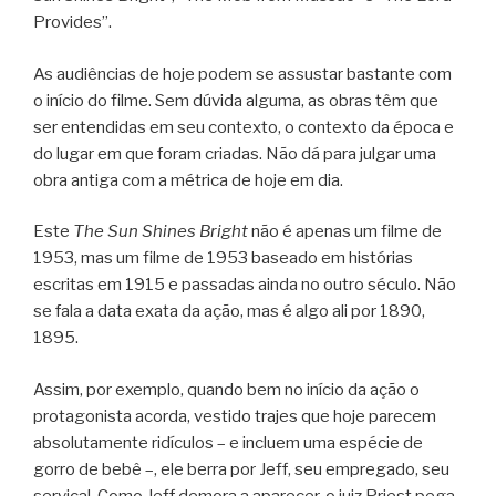
Provides”.
As audiências de hoje podem se assustar bastante com
o início do filme. Sem dúvida alguma, as obras têm que
ser entendidas em seu contexto, o contexto da época e
do lugar em que foram criadas. Não dá para julgar uma
obra antiga com a métrica de hoje em dia.
Este
The Sun Shines Bright
não é apenas um filme de
1953, mas um filme de 1953 baseado em histórias
escritas em 1915 e passadas ainda no outro século. Não
se fala a data exata da ação, mas é algo ali por 1890,
1895.
Assim, por exemplo, quando bem no início da ação o
protagonista acorda, vestido trajes que hoje parecem
absolutamente ridículos – e incluem uma espécie de
gorro de bebê –, ele berra por Jeff, seu empregado, seu
serviçal. Como Jeff demora a aparecer, o juiz Priest pega