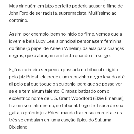
Mas ninguém em juízo perfeito poderia acusar o filme de
John Ford de ser racista, supremacista. Muitíssimo ao
contrário.
Assim, por exemplo, bem no início do filme, vemos que a
jovem e bela Lucy Lee, a principal personagem feminina
do filme (o papel de Arleen Whelan), dá aula para crianças
negras, que a abraçam em festa quando ela surge.
E, já na primeira sequência passada no tribunal dirigido
pelo juiz Priest, ele pede a um rapazinho negro levado até
ali pelo pai que toque o seu banjo, para que se possa ver
se ele tem algum talento. O rapaz, batizado com o
excêntrico nome de U.S. Grant Woodford (Elzie Emanuel),
tira um som ali mesmo, no tribunal. Logo Jeff saca de sua
gaita, o próprio juiz Priest manda trazer sua corneta e os
três se embalam em uma canção típica do Sul, uma
Dixieland.