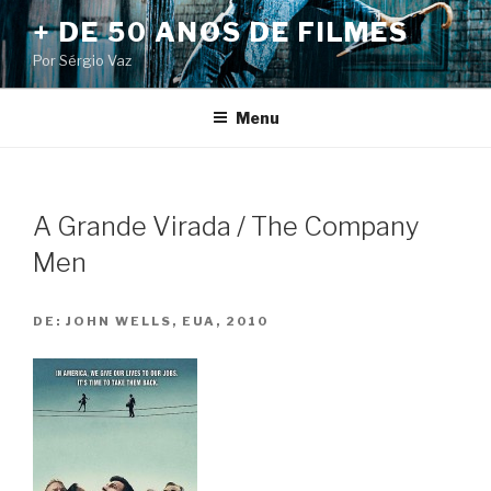
Pular
+ DE 50 ANOS DE FILMES
para
Por Sérgio Vaz
o
conteúdo
Menu
A Grande Virada / The Company
Men
DE:
JOHN WELLS, EUA, 2010