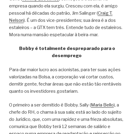
empresa quando ela surgiu. Cresceu com ela, é amigo
pessoal há décadas do patrão, Jim Salinger (
Craig T.
Nelson
). É um dos vice-presidentes; sua área é a dos
estaleiros – a GTX tem três. Entende tudo de estaleiros.
Mora numa mansão espetacular à beira-mar.
Bobby é totalmente despreparado para o
desemprego
Para dar maior lucro aos acionistas, para ter suas ações
valorizadas na Bolsa, a corporação vai cortar custos,
demitir gente, fechar áreas que não estão tão rentáveis
quanto os investidores gostariam.
O primeiro a ser demitido é Bobby. Sally (
Maria Bello
), a
chefe do RH, o chama à sua sala; está ao lado do sujeito
do Jurídico, que, com uma rapidez e uma frieza absolutas,
comunica que Bobby terá 12 semanas de salário e
espaço numa empresa de readaptação e reinserção no