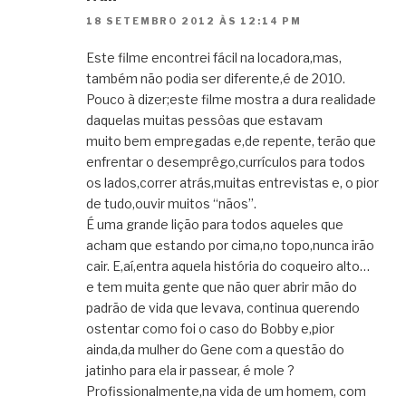
18 SETEMBRO 2012 ÀS 12:14 PM
Este filme encontrei fácil na locadora,mas,
também não podia ser diferente,é de 2010.
Pouco à dizer;este filme mostra a dura realidade
daquelas muitas pessôas que estavam
muito bem empregadas e,de repente, terão que
enfrentar o desemprêgo,currículos para todos
os lados,correr atrás,muitas entrevistas e, o pior
de tudo,ouvir muitos “nãos”.
É uma grande lição para todos aqueles que
acham que estando por cima,no topo,nunca irão
cair. E,aí,entra aquela história do coqueiro alto…
e tem muita gente que não quer abrir mão do
padrão de vida que levava, continua querendo
ostentar como foi o caso do Bobby e,pior
ainda,da mulher do Gene com a questão do
jatinho para ela ir passear, é mole ?
Profissionalmente,na vida de um homem, com