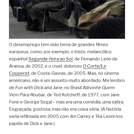
O desemprego tem sido tema de grandes filmes
europeus, como, por exemplo, o triste, melancólico
espanhol
Segunda-feira ao Sol
, de Fernando León de
Aranoa, de 2002, e o cruel, doloroso
O Corte/Le
Couperet
, de Costa-Gavras, de 2005. Mas, no cinema
americano, não é um assunto muito abordado. Me lembro
de
Fun with Dick and Jane
, no Brasil
Adivinhe Quem
Vem Para Roubar
, de Ted Kotcheff, de 1977, com Jane
Fone e George Segal – mas era uma comédia, uma sátira.
Engraçada, gostosa, mas não era coisa séria. (A história
seria refilmada em 2005 com Jim Carrey e Téa Leoni nos
papéis de Dick e Jane.)