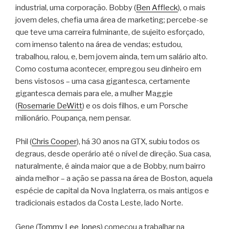
industrial, uma corporação. Bobby (
Ben Affleck
), o mais
jovem deles, chefia uma área de marketing; percebe-se
que teve uma carreira fulminante, de sujeito esforçado,
com imenso talento na área de vendas; estudou,
trabalhou, ralou, e, bem jovem ainda, tem um salário alto.
Como costuma acontecer, empregou seu dinheiro em
bens vistosos – uma casa gigantesca, certamente
gigantesca demais para ele, a mulher Maggie
(
Rosemarie DeWitt
) e os dois filhos, e um Porsche
milionário. Poupança, nem pensar.
Phil (
Chris Cooper
), há 30 anos na GTX, subiu todos os
degraus, desde operário até o nível de direção. Sua casa,
naturalmente, é ainda maior que a de Bobby, num bairro
ainda melhor – a ação se passa na área de Boston, aquela
espécie de capital da Nova Inglaterra, os mais antigos e
tradicionais estados da Costa Leste, lado Norte.
Gene (
Tommy Lee Jones
) começou a trabalhar na