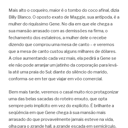
Mais alto o coqueiro, maior é o tombo do coco afinal, dizia
Billy Blanco. O oposto exato de Maggie, sua antípoda, é a
mulher do riquíssimo Gene. No dia em que ele chega a
sua mansão arrasado com as demissões na firma, o
fechamento dos estaleiros, a mulher dele o recebe
dizendo que comprou uma mesa de canto – e veremos
que a mesa de canto custou alguns milhares de dólares.
A crise aumentando cada vez mais, ela pedirá a Gene se
ele não pode arranjar um jatinho da corporação para levá-
la até uma praia do Sul; diante do silêncio do marido,
conforma-se em ter que viajar em vôo comercial.
Bem mais tarde, veremos o casal muito rico protagonizar
uma das belas sacadas do roteiro enxuto, que opta
sempre pelo implícito em vez do explícito. É brilhante a
seqüência em que Gene chega à sua mansão mais
arrasado do que provavelmente jamais esteve na vida,
olha para o grande hall, a grande escada em semicírculo,