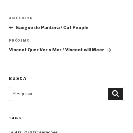
Navegação
Anterior
ANTERIOR
de
Sangue de Pantera / Cat People
Post
Próximo
PRÓXIMO
Vincent Quer Ver o Mar / Vincent will Meer
BUSCA
Pesquisar
Pesqu
por:
TAGS
1860's-2020's: gerações