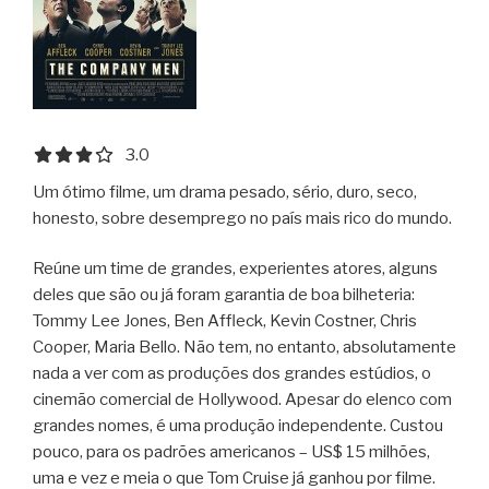
3.0 out of 5.0 stars
3.0
Um ótimo filme, um drama pesado, sério, duro, seco,
honesto, sobre desemprego no país mais rico do mundo.
Reúne um time de grandes, experientes atores, alguns
deles que são ou já foram garantia de boa bilheteria:
Tommy Lee Jones, Ben Affleck, Kevin Costner, Chris
Cooper, Maria Bello. Não tem, no entanto, absolutamente
nada a ver com as produções dos grandes estúdios, o
cinemão comercial de Hollywood. Apesar do elenco com
grandes nomes, é uma produção independente. Custou
pouco, para os padrões americanos – US$ 15 milhões,
uma e vez e meia o que Tom Cruise já ganhou por filme.