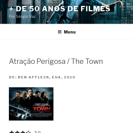
Pular
+ DE 50 ANOS DE FILMES
para
Por Sérgio Vaz
o
conteúdo
Menu
Atração Perigosa / The Town
DE:
BEN AFFLECK, EUA, 2010
3.0 out of 5.0 stars
3.0