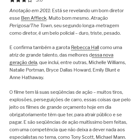
Anotação em 2011
: Está se revelando um bom diretor
esse
Ben Affleck
. Muito bom mesmo.
Atração
Perigosa/The Town
, seu segundo longa-metragem
como diretor, é um belo policial – duro, triste, pesado.
E confirma também a garota
Rebecca Hall
como uma
atriz de grande talento, das melhores d
essa nova
geração dela
, que inclui, entre outras, Michelle Williams,
Natalie Portman, Bryce Dallas Howard, Emily Blunt e
Anne Hathaway.
O filme tem lá suas seqüências de ação – muitos tiros,
explosões, perseguições de carro, essas coisas que pelo
jeito os filmes de grande orçamento hoje em dia
obrigatoriamente têm que ter, para atrair público e se
pagar. E são seqüências de ação muitíssimo bem feitas,
com uma competência que não deixa a dever nada aos
especialistas no tema, como Tony Scott, Michael Mann.