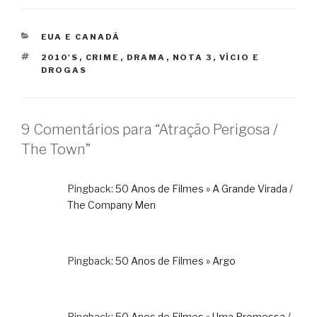
CATEGORIAS
EUA E CANADÁ
TAGS
2010'S
,
CRIME
,
DRAMA
,
NOTA 3
,
VÍCIO E
DROGAS
9 Comentários para “Atração Perigosa /
The Town”
Pingback:
50 Anos de Filmes » A Grande Virada /
The Company Men
Pingback:
50 Anos de Filmes » Argo
Pingback:
50 Anos de Filmes » Uma Promessa /