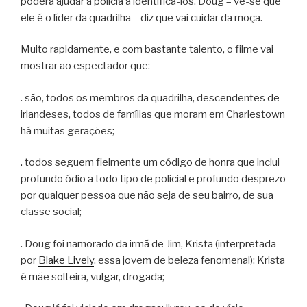
poderá ajudar a polícia a identificá-los. Doug – vê-se que
ele é o líder da quadrilha – diz que vai cuidar da moça.
Muito rapidamente, e com bastante talento, o filme vai
mostrar ao espectador que:
. são, todos os membros da quadrilha, descendentes de
irlandeses, todos de famílias que moram em Charlestown
há muitas gerações;
. todos seguem fielmente um código de honra que inclui
profundo ódio a todo tipo de policial e profundo desprezo
por qualquer pessoa que não seja de seu bairro, de sua
classe social;
. Doug foi namorado da irmã de Jim, Krista (interpretada
por
Blake Lively
, essa jovem de beleza fenomenal); Krista
é mãe solteira, vulgar, drogada;