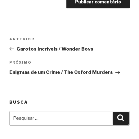
Navegação
Anterior
ANTERIOR
de
Garotos Incríveis / Wonder Boys
Post
Próximo
PRÓXIMO
Enigmas de um Crime / The Oxford Murders
BUSCA
Pesquisar
Pesqu
por: