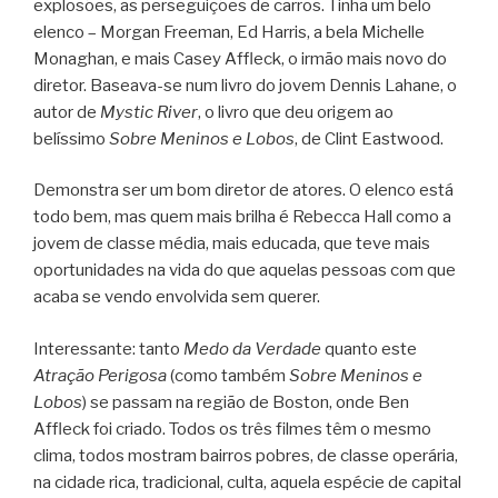
explosões, as perseguições de carros. Tinha um belo
elenco – Morgan Freeman, Ed Harris, a bela Michelle
Monaghan, e mais Casey Affleck, o irmão mais novo do
diretor. Baseava-se num livro do jovem Dennis Lahane, o
autor de
Mystic River
, o livro que deu origem ao
belíssimo
Sobre Meninos e Lobos
, de Clint Eastwood.
Demonstra ser um bom diretor de atores. O elenco está
todo bem, mas quem mais brilha é Rebecca Hall como a
jovem de classe média, mais educada, que teve mais
oportunidades na vida do que aquelas pessoas com que
acaba se vendo envolvida sem querer.
Interessante: tanto
Medo da Verdade
quanto este
Atração Perigosa
(como também
Sobre Meninos e
Lobos
) se passam na região de Boston, onde Ben
Affleck foi criado. Todos os três filmes têm o mesmo
clima, todos mostram bairros pobres, de classe operária,
na cidade rica, tradicional, culta, aquela espécie de capital