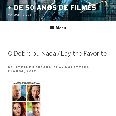
Pular
+ DE 50 ANOS DE FILMES
para
Por Sérgio Vaz
o
conteúdo
Menu
O Dobro ou Nada / Lay the Favorite
DE:
STEPHEN FREARS, EUA-INGLATERRA-
FRANÇA, 2012