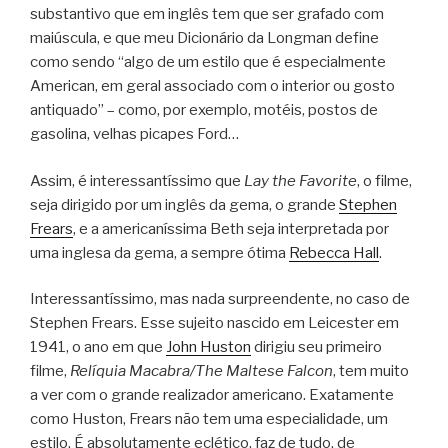
substantivo que em inglês tem que ser grafado com
maiúscula, e que meu Dicionário da Longman define
como sendo “algo de um estilo que é especialmente
American, em geral associado com o interior ou gosto
antiquado” – como, por exemplo, motéis, postos de
gasolina, velhas picapes Ford…
Assim, é interessantíssimo que
Lay the Favorite
, o filme,
seja dirigido por um inglês da gema, o grande
Stephen
Frears
, e a americaníssima Beth seja interpretada por
uma inglesa da gema, a sempre ótima
Rebecca Hall
.
Interessantíssimo, mas nada surpreendente, no caso de
Stephen Frears. Esse sujeito nascido em Leicester em
1941, o ano em que
John Huston
dirigiu seu primeiro
filme,
Relíquia Macabra/The Maltese Falcon
, tem muito
a ver com o grande realizador americano. Exatamente
como Huston, Frears não tem uma especialidade, um
estilo. É absolutamente eclético, faz de tudo, de