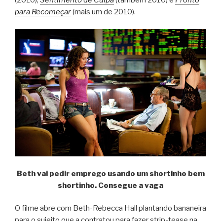
(2010),
Sentimento de Culpa
(também 2010) e
Pronto
para Recomeçar
(mais um de 2010).
Beth vai pedir emprego usando um shortinho bem
shortinho. Consegue a vaga
O filme abre com Beth-Rebecca Hall plantando bananeira
para o sujeito que a contratou para fazer strip-tease na