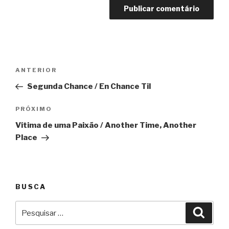
Navegação
Anterior
ANTERIOR
de
Segunda Chance / En Chance Til
Post
Próximo
PRÓXIMO
Vítima de uma Paixão / Another Time, Another
Place
BUSCA
Pesquisar
Pesqu
por: