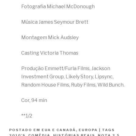
Fotografia Michael McDonough
Música James Seymour Brett
Montagem Mick Audsley
Casting Victoria Thomas
Produção Emmett/Furla Films, Jackson
Investment Group, Likely Story, Lipsync,
Random House Films, Ruby Films, Wild Bunch.
Cor, 94 min
**1/2
POSTADO EM
EUA E CANADÁ
,
EUROPA
|
TAGS
2010'S
,
COMÉDIA
,
HISTÓRIAS REAIS
,
NOTA 2.5