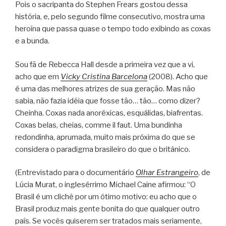
Pois o sacripanta do Stephen Frears gostou dessa
história, e, pelo segundo filme consecutivo, mostra uma
heroína que passa quase o tempo todo exibindo as coxas
e a bunda.
Sou fã de Rebecca Hall desde a primeira vez que a vi,
acho que em
Vicky Cristina Barcelona
(2008). Acho que
é uma das melhores atrizes de sua geração. Mas não
sabia, não fazia idéia que fosse tão… tão… como dizer?
Cheinha. Coxas nada anoréxicas, esquálidas, biafrentas.
Coxas belas, cheias, comme il faut. Uma bundinha
redondinha, aprumada, muito mais próxima do que se
considera o paradigma brasileiro do que o britânico.
(Entrevistado para o documentário
Olhar Estrangeiro
, de
Lúcia Murat, o inglesérrimo Michael Caine afirmou: “O
Brasil é um clichê por um ótimo motivo: eu acho que o
Brasil produz mais gente bonita do que qualquer outro
país. Se vocês quiserem ser tratados mais seriamente,