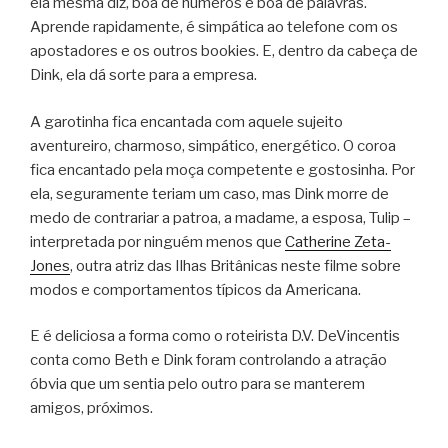
ela mesma diz, boa de números e boa de palavras.
Aprende rapidamente, é simpática ao telefone com os
apostadores e os outros bookies. E, dentro da cabeça de
Dink, ela dá sorte para a empresa.
A garotinha fica encantada com aquele sujeito
aventureiro, charmoso, simpático, energético. O coroa
fica encantado pela moça competente e gostosinha. Por
ela, seguramente teriam um caso, mas Dink morre de
medo de contrariar a patroa, a madame, a esposa, Tulip –
interpretada por ninguém menos que
Catherine Zeta-
Jones
, outra atriz das Ilhas Britânicas neste filme sobre
modos e comportamentos típicos da Americana.
E é deliciosa a forma como o roteirista D.V. DeVincentis
conta como Beth e Dink foram controlando a atração
óbvia que um sentia pelo outro para se manterem
amigos, próximos.