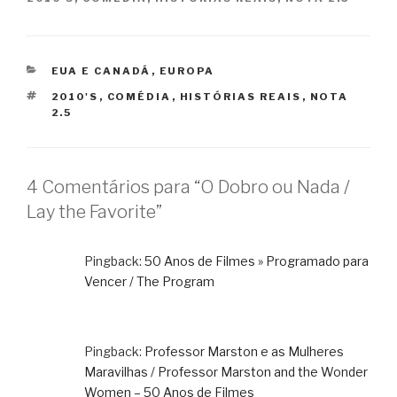
CATEGORIAS
EUA E CANADÁ
,
EUROPA
TAGS
2010'S
,
COMÉDIA
,
HISTÓRIAS REAIS
,
NOTA
2.5
4 Comentários para “O Dobro ou Nada /
Lay the Favorite”
Pingback:
50 Anos de Filmes » Programado para
Vencer / The Program
Pingback:
Professor Marston e as Mulheres
Maravilhas / Professor Marston and the Wonder
Women – 50 Anos de Filmes