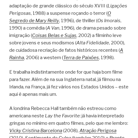
adaptação de grande clássico do século XVIII (
Ligações
Perigosas
, 1988) a suspense roçando o terror (
O
Segredo de Mary Reilly
, 1996), de thriller (
Os Imorais
,
1990) a comédia (
A Van
, 1996), de drama pesado sobre
imigração (
Coisas Belas e Sujas
, 2002) a filminho leve
sobre jovens e seus modismos (
Alta Fidelidade
, 2000),
de cuidadosa recriação de fatos históricos recentes (
A
Rainha
, 2006) a western (
Terra de Paixões
, 1998).
E trabalha indistintamente onde for que haja bom filme
para fazer. Além de na sua Inglaterra natal, já filmou na
Irlanda, na França, já fez vários nos Estados Unidos – este
aqui é apenas mais um.
A londrina Rebecca Hall também não estreou como
americana neste
Lay the Favorite
: já havia interpretado
gringas no mínimo em quatro filmes, pelo que me lembro:
Vicky Cristina Barcelona
(2008),
Atração Perigosa