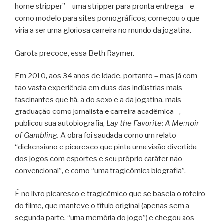
home stripper” – uma stripper para pronta entrega – e
como modelo para sites pornográficos, começou o que
viria a ser uma gloriosa carreira no mundo da jogatina.
Garota precoce, essa Beth Raymer.
Em 2010, aos 34 anos de idade, portanto – mas já com
tão vasta experiência em duas das indústrias mais
fascinantes que há, a do sexo e a da jogatina, mais
graduação como jornalista e carreira acadêmica –,
publicou sua autobiografia,
Lay the Favorite: A Memoir
of Gambling.
A obra foi saudada como um relato
“dickensiano e picaresco que pinta uma visão divertida
dos jogos com esportes e seu próprio caráter não
convencional”, e como “uma tragicômica biografia”.
É no livro picaresco e tragicômico que se baseia o roteiro
do filme, que manteve o título original (apenas sem a
segunda parte, “uma memória do jogo”) e chegou aos