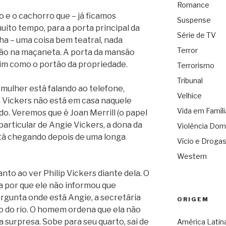
Romance
 e o cachorro que – já ficamos
Suspense
uito tempo, para a porta principal da
Série de TV
ha – uma coisa bem teatral, nada
Terror
mão na maçaneta. A porta da mansão
im como o portão da propriedade.
Terrorismo
Tribunal
mulher está falando ao telefone,
Velhice
a Vickers não está em casa naquele
Vida em Famíli
o. Veremos que é Joan Merrill (o papel
particular de Angie Vickers, a dona da
Violência Dom
stá chegando depois de uma longa
Vício e Droga
Western
to ao ver Philip Vickers diante dela. O
a por que ele não informou que
ergunta onde está Angie, a secretária
ORIGEM
o do rio. O homem ordena que ela não
a surpresa. Sobe para seu quarto, sai de
América Latin