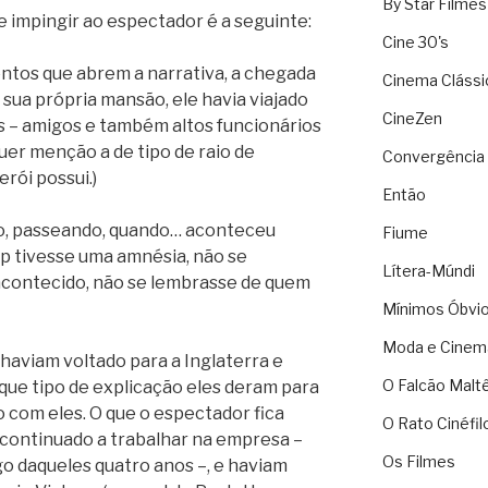
By Star Filmes
e impingir ao espectador é a seguinte:
Cine 30's
ntos que abrem a narrativa, a chegada
Cinema Clássi
 sua própria mansão, ele havia viajado
CineZen
s – amigos e também altos funcionários
uer menção a de tipo de raio de
Convergência 
rói possui.)
Então
o, passeando, quando… aconteceu
Fiume
ip tivesse uma amnésia, não se
Lítera-Múndi
acontecido, não se lembrasse de quem
Mínimos Óbvi
Moda e Cinem
 haviam voltado para a Inglaterra e
O Falcão Malt
 que tipo de explicação eles deram para
do com eles. O que o espectador fica
O Rato Cinéfil
 continuado a trabalhar na empresa –
Os Filmes
go daqueles quatro anos –, e haviam