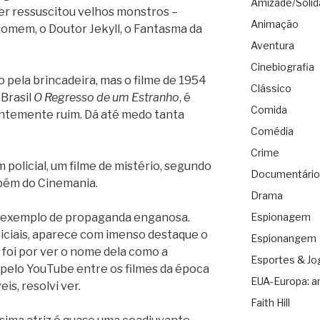
Amizade/Solid
her ressuscitou velhos monstros –
Animação
somem, o Doutor Jekyll, o Fantasma da
Aventura
Cinebiografia
o pela brincadeira, mas o filme de 1954
Clássico
 Brasil
O Regresso de um Estranho
, é
Comida
ntemente ruim. Dá até medo tanta
Comédia
Crime
m policial, um filme de mistério, segundo
Documentário
mbém do Cinemania.
Drama
exemplo de propaganda enganosa.
Espionagem
niciais, aparece com imenso destaque o
Espionangem
 foi por ver o nome dela como a
Esportes & Jo
r pelo YouTube entre os filmes da época
EUA-Europa: a
is, resolvi ver.
Faith Hill