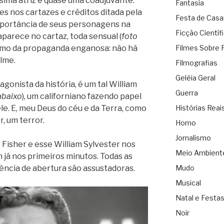
sima atriz é quase uma coadjuvante.
Fantasia
s nos cartazes e créditos ditada pela
Festa de Cas
importância de seus personagens na
Ficção Científ
 aparece no cartaz, toda sensual (
foto
sumo da propaganda enganosa: não há
Filmes Sobre 
ilme.
Filmografias
Geléia Geral
tagonista da história, é um tal William
Guerra
abaixo
), um californiano fazendo papel
le. E, meu Deus do céu e da Terra, como
Histórias Reai
, um terror.
Homo
Jornalismo
 Fisher e esse William Sylvester nos
Meio Ambient
 já nos primeiros minutos. Todas as
uência de abertura são assustadoras.
Mudo
Musical
Natal e Festa
Noir