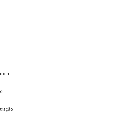
mília
co
gração