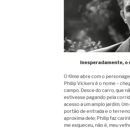
Inesperadamente, o s
O filme abre com o personage
Philip Vickers é o nome – ch
campo. Desce do carro, que nã
estivesse pagando pela corrid
acesso a um amplo jardim. Um
portão de entrada e o terreno 
aproxima dele; Philip faz carin
me esqueceu, não é, meu velh