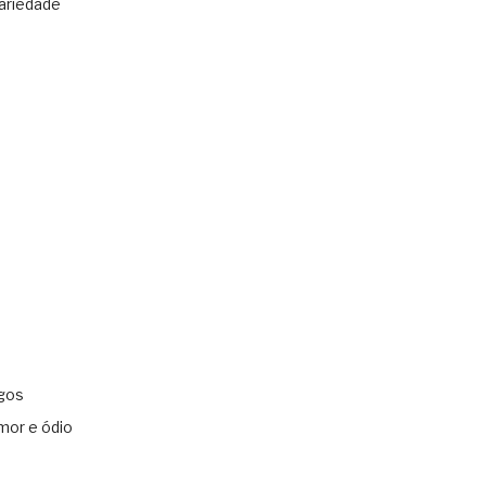
ariedade
gos
mor e ódio