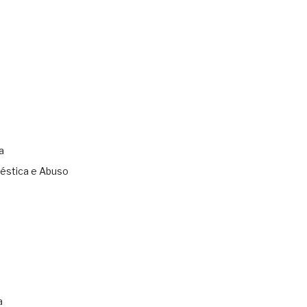
a
éstica e Abuso
s
a