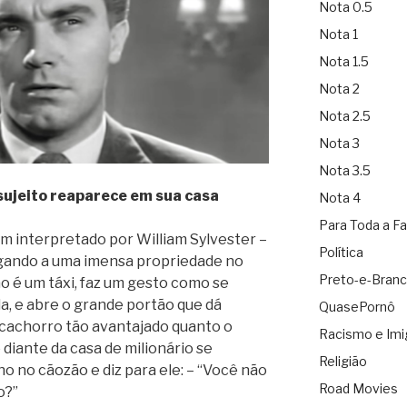
Nota 0.5
Nota 1
Nota 1.5
Nota 2
Nota 2.5
Nota 3
Nota 3.5
ujeito reaparece em sua casa
Nota 4
Para Toda a Fa
m interpretado por William Sylvester –
Política
egando a uma imensa propriedade no
Preto-e-Bran
o é um táxi, faz um gesto como se
a, e abre o grande portão que dá
QuasePornô
 cachorro tão avantajado quanto o
Racismo e Imi
diante da casa de milionário se
Religião
ho no cãozão e diz para ele: – “Você não
Road Movies
o?”