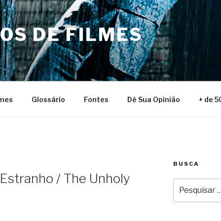
NOS DE FILMES
lmes
Glossário
Fontes
Dê Sua Opinião
+ de 5
BUSCA
Estranho / The Unholy
Pesquisar
por: