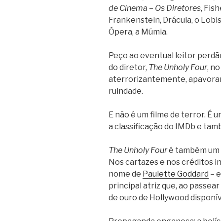
de Cinema – Os Diretores
, Fis
Frankenstein, Drácula, o Lobi
Ópera, a Múmia.
Peço ao eventual leitor perdã
do diretor,
The Unholy Four
, no
aterrorizantemente, apavora
ruindade.
E não é um filme de terror. É u
a classificação do IMDb e ta
The Unholy Four
é também um 
Nos cartazes e nos créditos i
nome de
Paulette Goddard
– e
principal atriz que, ao passea
de ouro de Hollywood disponíve