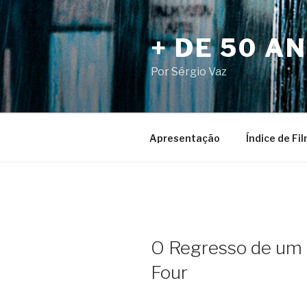
Pular
para
+ DE 50 A
o
conteúdo
Por Sérgio Vaz
Apresentação
Índice de Fi
O Regresso de um 
Four