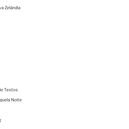
va Zelândia
de Textos
quela Noite
g