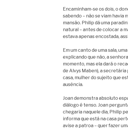
Encaminham-se os dois, o dono
sabendo – não se viam havia m
mansão. Philip dá uma paradin
natural – antes de colocar a 
estava apenas encostada, ass
Em um canto de uma sala, uma 
explicando que não, a senhor
momento, mas ela dará o recad
de Alvys Maben), a secretária 
casa, mulher do sujeito que e
ausência.
Joan demonstra absoluto espan
diálogo é tenso. Joan pergunt
chegaria naquele dia, Philip p
informa que está na casa pert
avise a patroa – quer fazer um