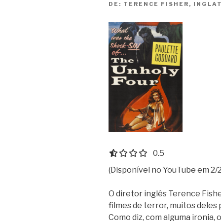
DE:
TERENCE FISHER, INGLA
0.5 out of 5.0 stars
0.5
(Disponível no YouTube em 2/2
O diretor inglês Terence Fish
filmes de terror, muitos dele
Como diz, com alguma ironia, 