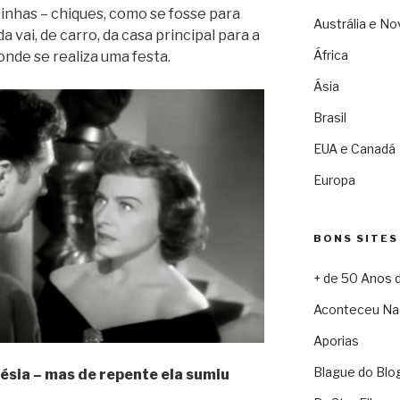
inhas – chiques, como se fosse para
Austrália e No
 vai, de carro, da casa principal para a
África
onde se realiza uma festa.
Ásia
Brasil
EUA e Canadá
Europa
BONS SITES
+ de 50 Anos 
Aconteceu Na
Aporias
Blague do Blo
nésia – mas de repente ela sumiu