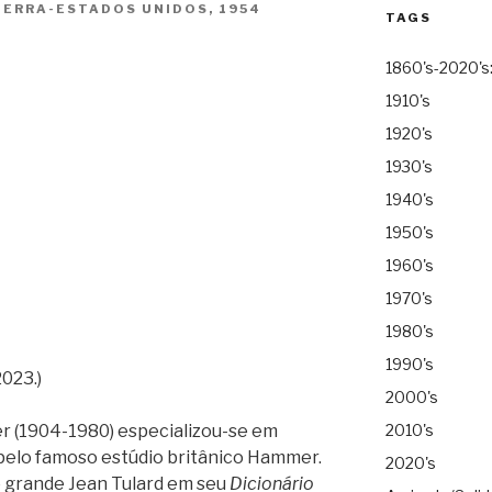
TERRA-ESTADOS UNIDOS, 1954
TAGS
1860's-2020's
1910's
1920's
1930's
1940's
1950's
1960's
1970's
1980's
1990's
023.)
2000's
er (1904-1980) especializou-se em
2010's
s pelo famoso estúdio britânico Hammer.
2020's
o grande Jean Tulard em seu
Dicionário