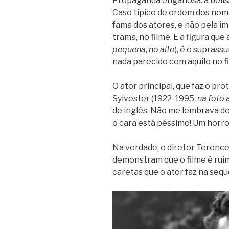
Propaganda enganosa: a belís
Caso típico de ordem dos nome
fama dos atores, e não pela 
trama, no filme. E a figura que
pequena, no alto
), é o supras
nada parecido com aquilo no f
O ator principal, que faz o pro
Sylvester (1922-1995,
na foto 
de inglês. Não me lembrava de
o cara está péssimo! Um horror
Na verdade, o diretor Terence
demonstram que o filme é ruim
caretas que o ator faz na seq