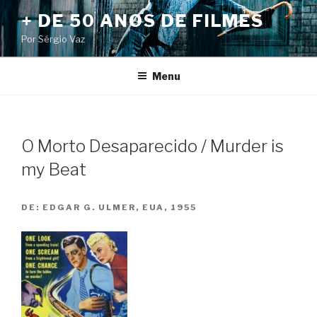
Pular
+ DE 50 ANOS DE FILMES
para
Por Sérgio Vaz
o
conteúdo
Menu
O Morto Desaparecido / Murder is
my Beat
DE:
EDGAR G. ULMER, EUA, 1955