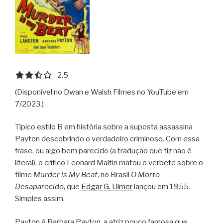
2.5 out of 5.0 stars
2.5
(Disponível no Dwan e Walsh Filmes no YouTube em
7/2023.)
Típico estilo B em história sobre a suposta assassina
Payton descobrindo o verdadeiro criminoso. Com essa
frase, ou algo bem parecido (a tradução que fiz não é
literal), o crítico Leonard Maltin matou o verbete sobre o
filme
Murder is My Beat
, no Brasil
O Morto
Desaparecido
, que
Edgar G. Ulmer
lançou em 1955.
Simples assim.
Payton é Barbara Payton, a atriz pouco famosa que