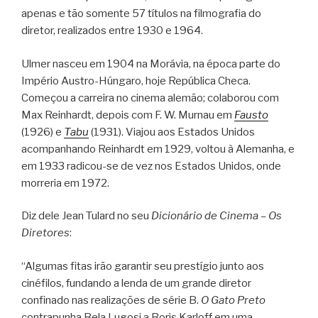
apenas e tão somente 57 títulos na filmografia do
diretor, realizados entre 1930 e 1964.
Ulmer nasceu em 1904 na Morávia, na época parte do
Império Austro-Húngaro, hoje República Checa.
Começou a carreira no cinema alemão; colaborou com
Max Reinhardt, depois com F. W. Murnau em
Fausto
(1926) e
Tabu
(1931). Viajou aos Estados Unidos
acompanhando Reinhardt em 1929, voltou à Alemanha, e
em 1933 radicou-se de vez nos Estados Unidos, onde
morreria em 1972.
Diz dele Jean Tulard no seu
Dicionário de Cinema – Os
Diretores
:
“Algumas fitas irão garantir seu prestígio junto aos
cinéfilos, fundando a lenda de um grande diretor
confinado nas realizações de série B.
O Gato Preto
contrapunha Bela Lugosi a Boris Karloff em uma