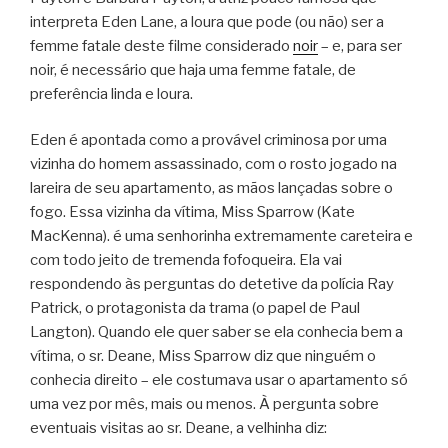
interpreta Eden Lane, a loura que pode (ou não) ser a
femme fatale deste filme considerado
noir
– e, para ser
noir, é necessário que haja uma femme fatale, de
preferência linda e loura.
Eden é apontada como a provável criminosa por uma
vizinha do homem assassinado, com o rosto jogado na
lareira de seu apartamento, as mãos lançadas sobre o
fogo. Essa vizinha da vítima, Miss Sparrow (Kate
MacKenna). é uma senhorinha extremamente careteira e
com todo jeito de tremenda fofoqueira. Ela vai
respondendo às perguntas do detetive da polícia Ray
Patrick, o protagonista da trama (o papel de Paul
Langton). Quando ele quer saber se ela conhecia bem a
vítima, o sr. Deane, Miss Sparrow diz que ninguém o
conhecia direito – ele costumava usar o apartamento só
uma vez por mês, mais ou menos. À pergunta sobre
eventuais visitas ao sr. Deane, a velhinha diz: