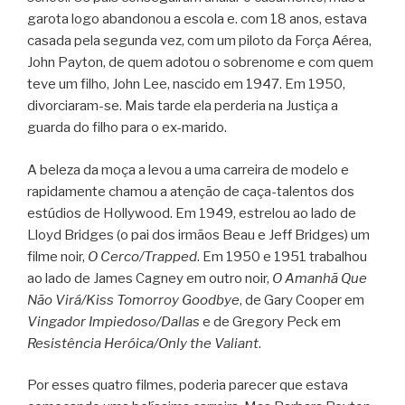
garota logo abandonou a escola e. com 18 anos, estava
casada pela segunda vez, com um piloto da Força Aérea,
John Payton, de quem adotou o sobrenome e com quem
teve um filho, John Lee, nascido em 1947. Em 1950,
divorciaram-se. Mais tarde ela perderia na Justiça a
guarda do filho para o ex-marido.
A beleza da moça a levou a uma carreira de modelo e
rapidamente chamou a atenção de caça-talentos dos
estúdios de Hollywood. Em 1949, estrelou ao lado de
Lloyd Bridges (o pai dos irmãos Beau e Jeff Bridges) um
filme noir,
O Cerco/Trapped
. Em 1950 e 1951 trabalhou
ao lado de James Cagney em outro noir,
O Amanhã Que
Não Virá/Kiss Tomorroy Goodbye
, de Gary Cooper em
Vingador Impiedoso/Dallas
e de Gregory Peck em
Resistência Heróica/Only the Valiant
.
Por esses quatro filmes, poderia parecer que estava