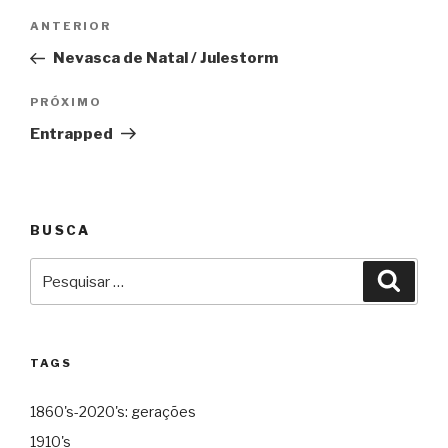
Navegação
Anterior
ANTERIOR
de
Nevasca de Natal / Julestorm
Post
Próximo
PRÓXIMO
Entrapped
BUSCA
Pesquisar
Pesqu
por:
TAGS
1860's-2020's: gerações
1910's