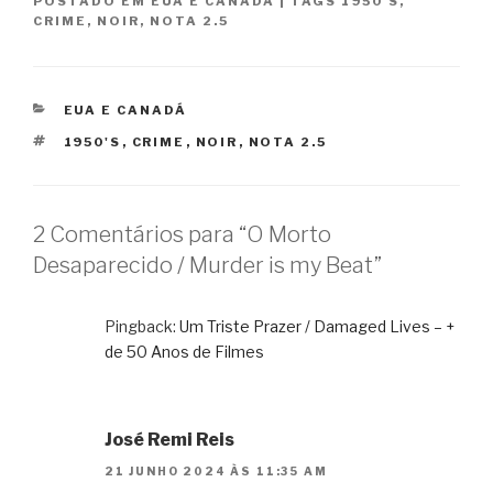
POSTADO EM
EUA E CANADÁ
|
TAGS
1950'S
,
CRIME
,
NOIR
,
NOTA 2.5
CATEGORIAS
EUA E CANADÁ
TAGS
1950'S
,
CRIME
,
NOIR
,
NOTA 2.5
2 Comentários para “O Morto
Desaparecido / Murder is my Beat”
Pingback:
Um Triste Prazer / Damaged Lives – +
de 50 Anos de Filmes
José Remi Reis
21 JUNHO 2024 ÀS 11:35 AM