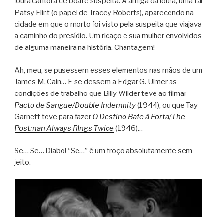
loura cantora de boate suspeita. A amiga da loura, uma tal
Patsy Flint (o papel de Tracey Roberts), aparecendo na
cidade em que o morto foi visto pela suspeita que viajava
a caminho do presídio. Um ricaço e sua mulher envolvidos
de alguma maneira na história. Chantagem!
Ah, meu, se pusessem esses elementos nas mãos de um
James M. Cain… E se dessem a Edgar G. Ulmer as
condições de trabalho que Billy Wilder teve ao filmar
Pacto de Sangue/Double Indemnity
(1944), ou que Tay
Garnett teve para fazer
O Destino Bate à Porta/The
Postman Always RIngs Twice
(1946)…
Se… Se… Diabo! “Se…” é um troço absolutamente sem
jeito.