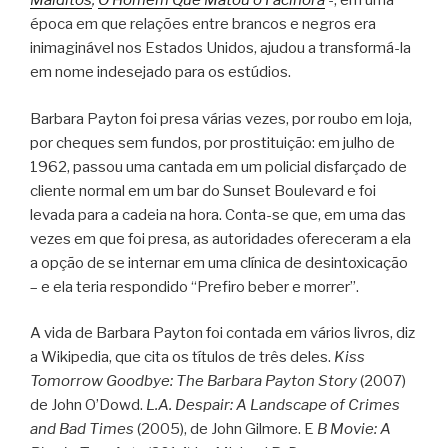
Malditos
,
O Homem Que Matou o Facínora
-, em uma
época em que relações entre brancos e negros era
inimaginável nos Estados Unidos, ajudou a transformá-la
em nome indesejado para os estúdios.
Barbara Payton foi presa várias vezes, por roubo em loja,
por cheques sem fundos, por prostituição: em julho de
1962, passou uma cantada em um policial disfarçado de
cliente normal em um bar do Sunset Boulevard e foi
levada para a cadeia na hora. Conta-se que, em uma das
vezes em que foi presa, as autoridades ofereceram a ela
a opção de se internar em uma clínica de desintoxicação
– e ela teria respondido “Prefiro beber e morrer”.
A vida de Barbara Payton foi contada em vários livros, diz
a Wikipedia, que cita os títulos de três deles.
Kiss
Tomorrow Goodbye: The Barbara Payton Story
(2007)
de John O’Dowd.
L.A. Despair: A Landscape of Crimes
and Bad Times
(2005), de John Gilmore. E
B Movie: A