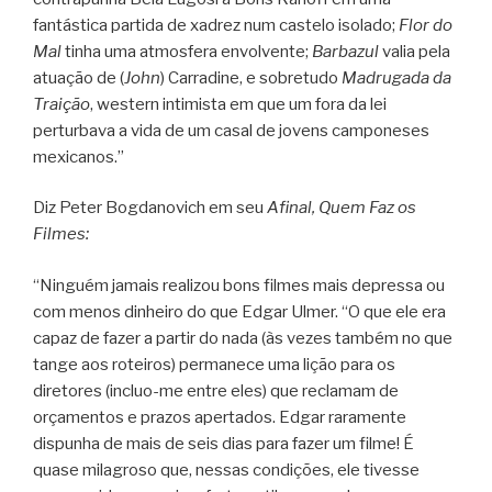
fantástica partida de xadrez num castelo isolado;
Flor do
Mal
tinha uma atmosfera envolvente;
Barbazul
valia pela
atuação de (
John
) Carradine, e sobretudo
Madrugada da
Traição
, western intimista em que um fora da lei
perturbava a vida de um casal de jovens camponeses
mexicanos.”
Diz Peter Bogdanovich em seu
Afinal, Quem Faz os
Filmes:
“Ninguém jamais realizou bons filmes mais depressa ou
com menos dinheiro do que Edgar Ulmer. “O que ele era
capaz de fazer a partir do nada (às vezes também no que
tange aos roteiros) permanece uma lição para os
diretores (incluo-me entre eles) que reclamam de
orçamentos e prazos apertados. Edgar raramente
dispunha de mais de seis dias para fazer um filme! É
quase milagroso que, nessas condições, ele tivesse