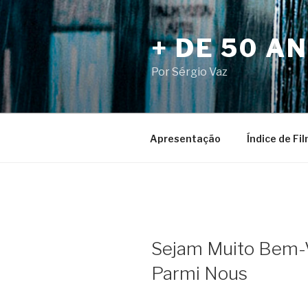
Pular
para
+ DE 50 A
o
conteúdo
Por Sérgio Vaz
Apresentação
Índice de Fi
Sejam Muito Bem-V
Parmi Nous