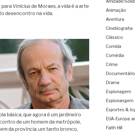
Amizade/Solid
ara Vinicius de Moraes, a vida é a arte
Animação
to desencontro na vida.
Aventura
Cinebiografia
Clássico
Comida
Comédia
Crime
Documentário
Drama
Espionagem
Espionangem
Esportes & Jo
a básica, que agora é um jardineiro
EUA-Europa: a
encontro de um homem da metrópole,
Faith Hill
omem da província, um tanto bronco,