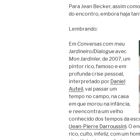
Para Jean Becker, assim como p
do encontro, embora haja tan
Lembrando:
Em
Conversas com meu
Jardineiro/Dialogue avec
Mon Jardinier
, de 2007, um
pintor rico, famoso e em
profunda crise pessoal,
interpretado por
Daniel
Auteil
, vai passar um
tempo no campo, na casa
em que morou na infância,
e reencontra um velho
conhecido dos tempos da escol
(
Jean-Pierre Darroussin
). O 
rico, culto, infeliz, com um h