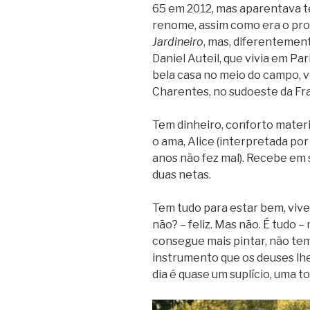
65 em 2012, mas aparentava te
renome, assim como era o pr
Jardineiro
, mas, diferenteme
Daniel Auteil, que vivia em Pa
bela casa no meio do campo, 
Charentes, no sudoeste da Fr
Tem dinheiro, conforto materi
o ama, Alice (interpretada po
anos não fez mal). Recebe em s
duas netas.
Tem tudo para estar bem, vive
não? – feliz. Mas não. É tudo –
consegue mais pintar, não tem
instrumento que os deuses lh
dia é quase um suplício, uma to