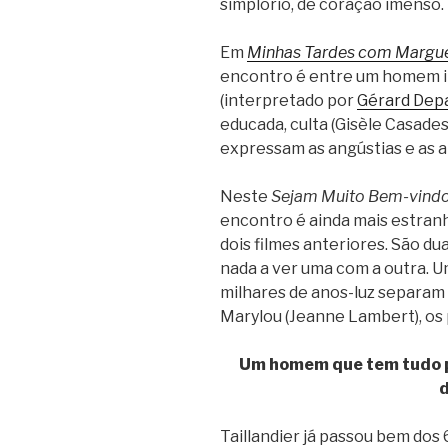
simplório, de coração imenso.
Em
Minhas Tardes com Marguer
encontro é entre um homem in
(interpretado por
Gérard Dep
educada, culta (Gisèle Casadesu
expressam as angústias e as a
Neste
Sejam Muito Bem-vindo
encontro é ainda mais estranho
dois filmes anteriores. São 
nada a ver uma com a outra. 
milhares de anos-luz separam T
Marylou (Jeanne Lambert), os 
Um homem que tem tudo pa
Taillandier já passou bem dos