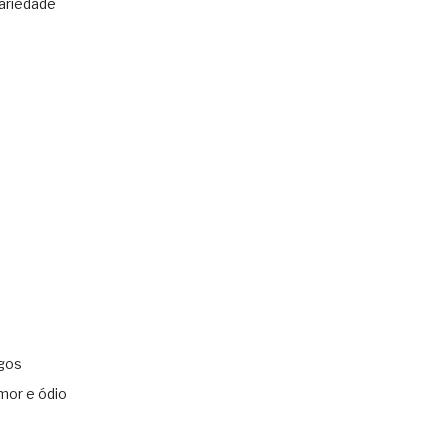
ariedade
gos
mor e ódio