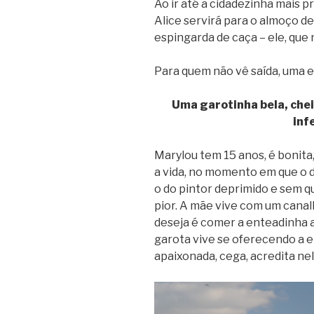
Ao ir até a cidadezinha mais 
Alice servirá para o almoço de
espingarda de caça – ele, que
Para quem não vê saída, uma e
Uma garotinha bela, che
inf
Marylou tem 15 anos, é bonita,
a vida, no momento em que o 
o do pintor deprimido e sem q
pior. A mãe vive com um canal
deseja é comer a enteadinha a
garota vive se oferecendo a el
apaixonada, cega, acredita nel