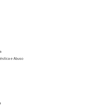
a
éstica e Abuso
s
a