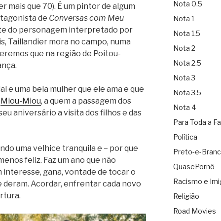
Nota 0.5
r mais que 70). É um pintor de algum
otagonista de
Conversas com Meu
Nota 1
nte do personagem interpretado por
Nota 1.5
ris, Taillandier mora no campo, numa
Nota 2
veremos que na região de Poitou-
Nota 2.5
ança.
Nota 3
al e uma bela mulher que ele ama e que
Nota 3.5
r
Miou-Miou
, a quem a passagem dos
Nota 4
eu aniversário a visita dos filhos e das
Para Toda a Fa
Política
ndo uma velhice tranquila e – por que
Preto-e-Bran
 menos feliz. Faz um ano que não
QuasePornô
 interesse, gana, vontade de tocar o
Racismo e Imi
e deram. Acordar, enfrentar cada novo
rtura.
Religião
Road Movies