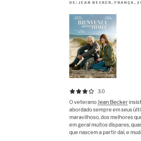
DE:
JEAN BECKER, FRANÇA, 2
3.0 out of 5.0 stars
3.0
O veterano
Jean Becker
insis
abordado sempre em seus últi
maravilhoso, dos melhores que
em geral muitos díspares, qua
que nascem a partir daí, e mud