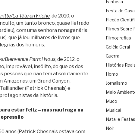
Fantasia
Festa de Cas
itte/La Tête en Friche
, de 2010, o
Ficção Científ
culto, um tanto bronco, quase iletrado
Filmes Sobre 
ardieu
), com uma senhora nonagenária
s), que já leu milhares de livros que
Filmografias
legrias dos homens.
Geléia Geral
Guerra
s/Bienvenue Parmi Nous
, de 2012, o
Histórias Reai
, improvável, insólito, do que os dos
duas pessoas que não têm absolutamente
Homo
Um Amazonas, um Grand Canyon,
Jornalismo
aillandier (
Patrick Chesnais
) e
Meio Ambient
protagonistas da história.
Mudo
ra estar feliz – mas naufraga na
Musical
depressão
Natal e Festa
Noir
 60 anos (Patrick Chesnais estava com