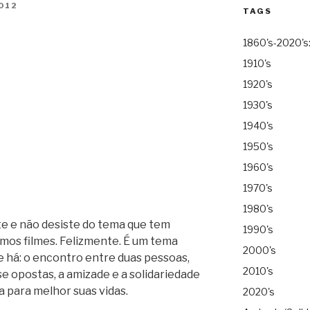
012
TAGS
1860's-2020's
1910's
1920's
1930's
1940's
1950's
1960's
1970's
1980's
te e não desiste do tema que tem
1990's
mos filmes. Felizmente. É um tema
2000's
 há: o encontro entre duas pessoas,
2010's
se opostas, a amizade e a solidariedade
a para melhor suas vidas.
2020's