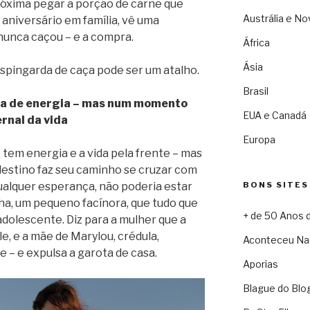
próxima pegar a porção de carne que
Austrália e No
 aniversário em família, vê uma
 nunca caçou – e a compra.
África
Ásia
spingarda de caça pode ser um atalho.
Brasil
ia de energia – mas num momento
EUA e Canadá
ernal da vida
Europa
 tem energia e a vida pela frente – mas
destino faz seu caminho se cruzar com
ualquer esperança, não poderia estar
BONS SITES
ha, um pequeno facínora, que tudo que
+ de 50 Anos 
dolescente. Diz para a mulher que a
e, e a mãe de Marylou, crédula,
Aconteceu Na
e – e expulsa a garota de casa.
Aporias
Blague do Blo