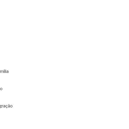
mília
co
gração