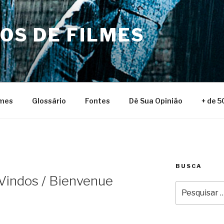
NOS DE FILMES
lmes
Glossário
Fontes
Dê Sua Opinião
+ de 5
BUSCA
indos / Bienvenue
Pesquisar
por: