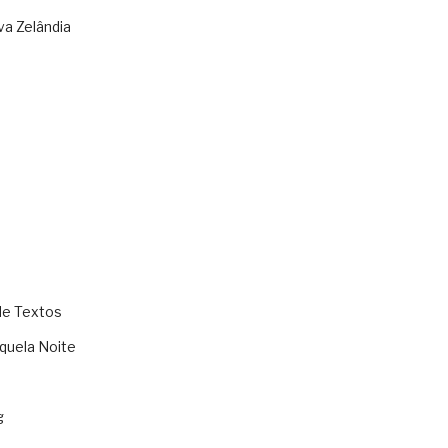
va Zelândia
de Textos
quela Noite
g