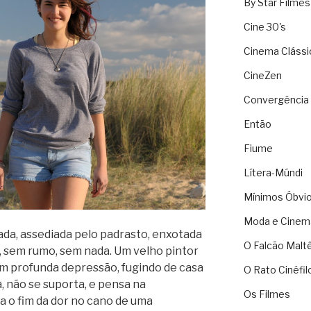
By Star Filmes
Cine 30's
Cinema Clássi
CineZen
Convergência 
Então
Fiume
Lítera-Múndi
Mínimos Óbvi
Moda e Cinem
a, assediada pelo padrasto, enxotada
O Falcão Malt
r, sem rumo, sem nada. Um velho pintor
 em profunda depressão, fugindo de casa
O Rato Cinéfil
, não se suporta, e pensa na
Os Filmes
a o fim da dor no cano de uma