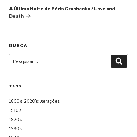
A Última Noite de Bóris Grushenko / Love and
Death
BUSCA
Pesquisar
Pesqu
por:
TAGS
1860's-2020's: gerações
1910's
1920's
1930's