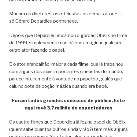
Mudam os diretores, os roteiristas, os demais atores –
só Gérard Depardieu permanece.
Depois que Depardieu encarnou o gordão Obélix no filme
de 1999, simplesmente não dá para imaginar qualquer
outro ator fazendo o papel.
E o ator grandalhão, maior a cada filme, que já trabalhou
com alguns dos mais importantes cineastas do mundo,
parece inteiramente à vontade no papel do gaulês que
caiu no pote da poção mágica quando era bebê.
Foram todos grandes sucessos de público. Este
aqui revê 3,7 milhõe de espectadores
Os quatro filmes que Depardieu já fez no papel de Obélix
(quem sabe quantos outros ainda virão?) têm mais alguns
pontos em comum. São, todos eles, co-produções,