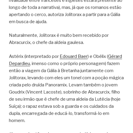
rivalidade entre franceses e ingleses estará presente ao
longo de toda a narrativa), mas, já que os romanos estão
apertando o cerco, autoriza Jolitorax a partir para a Gália
em busca de ajuda.
Naturalmente, Jolitorax é muito bem recebido por
Abracurcix, o chefe da aldeia gaulesa.
Astérix (interpretado por
Edouard Baer
) e Obélix (
Gérard
Depardieu
, imenso como o próprio personagem) fazem
então a viagem da Gália à Bretanha juntamente com
Jolitorax, levando com eles um tonel com a poção mágica
criada pelo druída Panoramix. Levam também o jovem
Goudrix (Vincent Lacoste), sobrinho de Abracurcix, filho
de seu irmão que é chefe de uma aldeia da Lutécia (hoje
Suíça); o rapaz estava sob a guarda e os cuidados da
dupla, encarregada de educá-lo, transformá-lo em
homem.