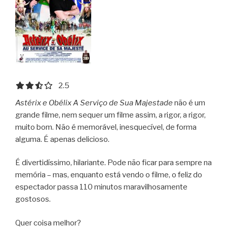
2.5 out of 5.0 stars
2.5
Astérix e Obélix A Serviço de Sua Majestade
não é um
grande filme, nem sequer um filme assim, a rigor, a rigor,
muito bom. Não é memorável, inesquecível, de forma
alguma. É apenas delicioso.
É divertidíssimo, hilariante. Pode não ficar para sempre na
memória – mas, enquanto está vendo o filme, o feliz do
espectador passa 110 minutos maravilhosamente
gostosos.
Quer coisa melhor?