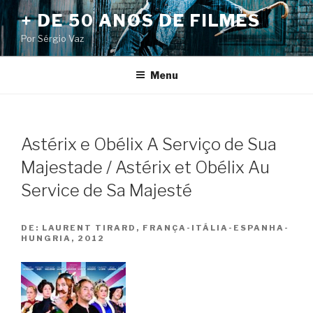
Pular
+ DE 50 ANOS DE FILMES
para
Por Sérgio Vaz
o
conteúdo
Menu
Astérix e Obélix A Serviço de Sua
Majestade / Astérix et Obélix Au
Service de Sa Majesté
DE:
LAURENT TIRARD, FRANÇA-ITÁLIA-ESPANHA-
HUNGRIA, 2012