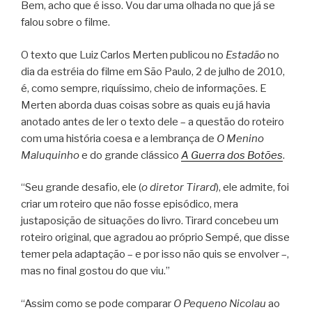
Bem, acho que é isso. Vou dar uma olhada no que já se
falou sobre o filme.
O texto que Luiz Carlos Merten publicou no
Estadão
no
dia da estréia do filme em São Paulo, 2 de julho de 2010,
é, como sempre, riquíssimo, cheio de informações. E
Merten aborda duas coisas sobre as quais eu já havia
anotado antes de ler o texto dele – a questão do roteiro
com uma história coesa e a lembrança de
O Menino
Maluquinho
e do grande clássico
A Guerra dos Botões
.
“Seu grande desafio, ele (
o diretor Tirard
), ele admite, foi
criar um roteiro que não fosse episódico, mera
justaposição de situações do livro. Tirard concebeu um
roteiro original, que agradou ao próprio Sempé, que disse
temer pela adaptação – e por isso não quis se envolver –,
mas no final gostou do que viu.”
“Assim como se pode comparar
O Pequeno Nicolau
ao