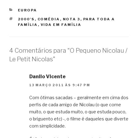
CATEGORIAS
EUROPA
TAGS
2000'S
,
COMÉDIA
,
NOTA 3
,
PARA TODA A
FAMÍLIA
,
VIDA EM FAMÍLIA
4 Comentários para “O Pequeno Nicolau /
Le Petit Nicolas”
Danilo Vicente
13 MARÇO 2011 ÀS 9:47 PM
Com ótimas sacadas – geralmente em cima dos
perfis de cada amigo de Nicolau (o que come
muito, o que estuda muito, o que estuda pouco,
o briguento etc) -, o filme é daqueles que diverte
com simplicidade.