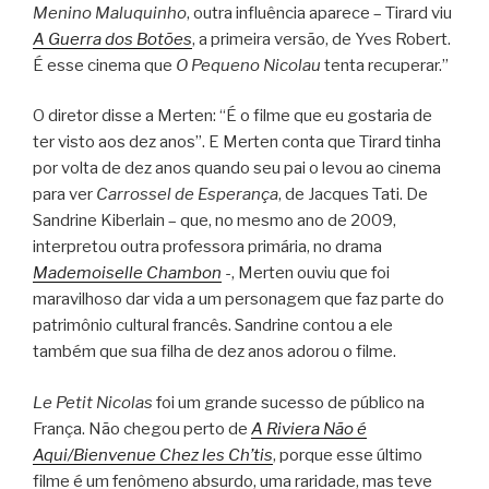
Menino Maluquinho
, outra influência aparece – Tirard viu
A Guerra dos Botões
, a primeira versão, de Yves Robert.
É esse cinema que
O Pequeno Nicolau
tenta recuperar.”
O diretor disse a Merten: “É o filme que eu gostaria de
ter visto aos dez anos”. E Merten conta que Tirard tinha
por volta de dez anos quando seu pai o levou ao cinema
para ver
Carrossel de Esperança
, de Jacques Tati. De
Sandrine Kiberlain – que, no mesmo ano de 2009,
interpretou outra professora primária, no drama
Mademoiselle Chambon
-, Merten ouviu que foi
maravilhoso dar vida a um personagem que faz parte do
patrimônio cultural francês. Sandrine contou a ele
também que sua filha de dez anos adorou o filme.
Le Petit Nicolas
foi um grande sucesso de público na
França. Não chegou perto de
A Riviera Não é
Aqui/Bienvenue Chez les Ch’tis
, porque esse último
filme é um fenômeno absurdo, uma raridade, mas teve