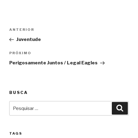
Navegação
Anterior
ANTERIOR
de
Juventude
Post
Próximo
PRÓXIMO
Perigosamente Juntos / Legal Eagles
BUSCA
Pesquisar
Pesqu
por:
TAGS