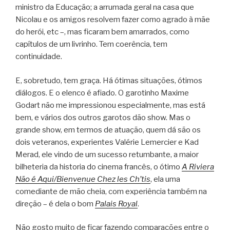
ministro da Educação; a arrumada geral na casa que
Nicolau e os amigos resolvem fazer como agrado à mãe
do herói, etc –, mas ficaram bem amarrados, como
capítulos de um livrinho. Tem coerência, tem
continuidade.
E, sobretudo, tem graça. Há ótimas situações, ótimos
diálogos. E o elenco é afiado. O garotinho Maxime
Godart não me impressionou especialmente, mas está
bem, e vários dos outros garotos dão show. Mas o
grande show, em termos de atuação, quem dá são os
dois veteranos, experientes Valérie Lemercier e Kad
Merad, ele vindo de um sucesso retumbante, a maior
bilheteria da historia do cinema francês, o ótimo
A Riviera
Não é Aqui/Bienvenue Chez les Ch’tis
, ela uma
comediante de mão cheia, com experiência também na
direção – é dela o bom
Palais Royal
.
Não gosto muito de ficar fazendo comparações entre o