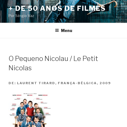
Pular
+ DE 50 ANOS DE FILMES
para
Por Sérgio Vaz
o
conteúdo
Menu
O Pequeno Nicolau / Le Petit
Nicolas
DE:
LAURENT TIRARD, FRANÇA-BÉLGICA, 2009