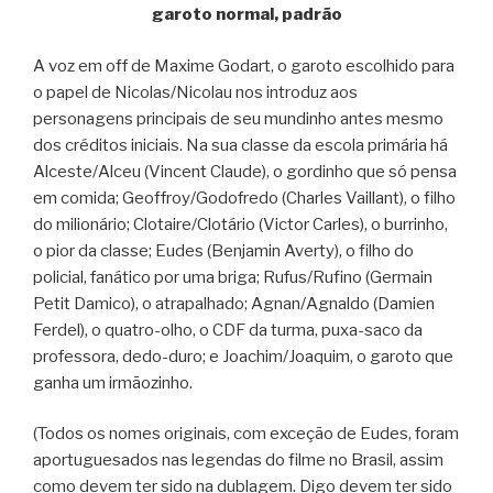
garoto normal, padrão
A voz em off de Maxime Godart, o garoto escolhido para
o papel de Nicolas/Nicolau nos introduz aos
personagens principais de seu mundinho antes mesmo
dos créditos iniciais. Na sua classe da escola primária há
Alceste/Alceu (Vincent Claude), o gordinho que só pensa
em comida; Geoffroy/Godofredo (Charles Vaillant), o filho
do milionário; Clotaire/Clotário (Victor Carles), o burrinho,
o pior da classe; Eudes (Benjamin Averty), o filho do
policial, fanático por uma briga; Rufus/Rufino (Germain
Petit Damico), o atrapalhado; Agnan/Agnaldo (Damien
Ferdel), o quatro-olho, o CDF da turma, puxa-saco da
professora, dedo-duro; e Joachim/Joaquim, o garoto que
ganha um irmãozinho.
(Todos os nomes originais, com exceção de Eudes, foram
aportuguesados nas legendas do filme no Brasil, assim
como devem ter sido na dublagem. Digo devem ter sido