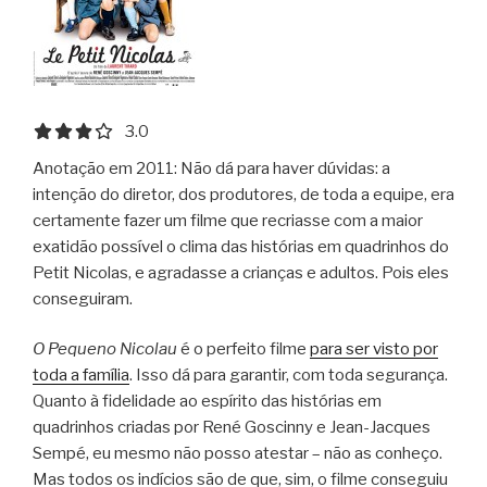
3.0 out of 5.0 stars
3.0
Anotação em 2011: Não dá para haver dúvidas: a
intenção do diretor, dos produtores, de toda a equipe, era
certamente fazer um filme que recriasse com a maior
exatidão possível o clima das histórias em quadrinhos do
Petit Nicolas, e agradasse a crianças e adultos. Pois eles
conseguiram.
O Pequeno Nicolau
é o perfeito filme
para ser visto por
toda a família
. Isso dá para garantir, com toda segurança.
Quanto à fidelidade ao espírito das histórias em
quadrinhos criadas por René Goscinny e Jean-Jacques
Sempé, eu mesmo não posso atestar – não as conheço.
Mas todos os indícios são de que, sim, o filme conseguiu