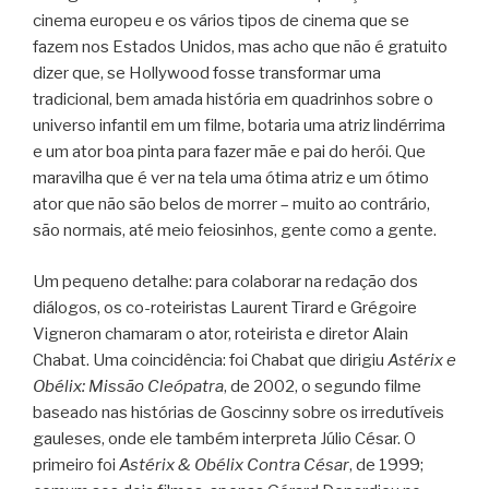
cinema europeu e os vários tipos de cinema que se
fazem nos Estados Unidos, mas acho que não é gratuito
dizer que, se Hollywood fosse transformar uma
tradicional, bem amada história em quadrinhos sobre o
universo infantil em um filme, botaria uma atriz lindérrima
e um ator boa pinta para fazer mãe e pai do herói. Que
maravilha que é ver na tela uma ótima atriz e um ótimo
ator que não são belos de morrer – muito ao contrário,
são normais, até meio feiosinhos, gente como a gente.
Um pequeno detalhe: para colaborar na redação dos
diálogos, os co-roteiristas Laurent Tirard e Grégoire
Vigneron chamaram o ator, roteirista e diretor Alain
Chabat. Uma coincidência: foi Chabat que dirigiu
Astérix e
Obélix: Missão Cleópatra
, de 2002, o segundo filme
baseado nas histórias de Goscinny sobre os irredutíveis
gauleses, onde ele também interpreta Júlio César. O
primeiro foi
Astérix & Obélix Contra César
, de 1999;