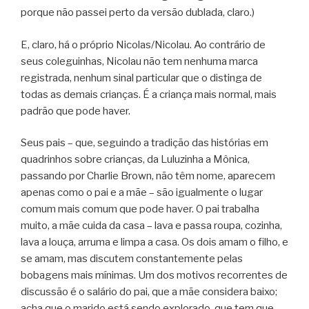
porque não passei perto da versão dublada, claro.)
E, claro, há o próprio Nicolas/Nicolau. Ao contrário de
seus coleguinhas, Nicolau não tem nenhuma marca
registrada, nenhum sinal particular que o distinga de
todas as demais crianças. É a criança mais normal, mais
padrão que pode haver.
Seus pais – que, seguindo a tradição das histórias em
quadrinhos sobre crianças, da Luluzinha a Mônica,
passando por Charlie Brown, não têm nome, aparecem
apenas como o pai e a mãe – são igualmente o lugar
comum mais comum que pode haver. O pai trabalha
muito, a mãe cuida da casa – lava e passa roupa, cozinha,
lava a louça, arruma e limpa a casa. Os dois amam o filho, e
se amam, mas discutem constantemente pelas
bobagens mais mínimas. Um dos motivos recorrentes de
discussão é o salário do pai, que a mãe considera baixo;
acha que o marido está sendo explorado, que tem que