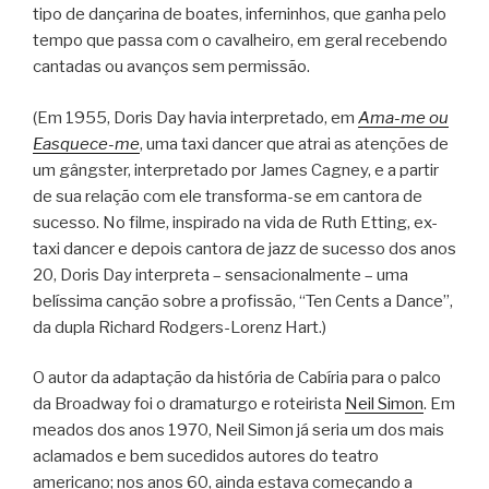
tipo de dançarina de boates, inferninhos, que ganha pelo
tempo que passa com o cavalheiro, em geral recebendo
cantadas ou avanços sem permissão.
(Em 1955, Doris Day havia interpretado, em
Ama-me ou
Easquece-me
, uma taxi dancer que atrai as atenções de
um gângster, interpretado por James Cagney, e a partir
de sua relação com ele transforma-se em cantora de
sucesso. No filme, inspirado na vida de Ruth Etting, ex-
taxi dancer e depois cantora de jazz de sucesso dos anos
20, Doris Day interpreta – sensacionalmente – uma
belíssima canção sobre a profissão, “Ten Cents a Dance”,
da dupla Richard Rodgers-Lorenz Hart.)
O autor da adaptação da história de Cabíria para o palco
da Broadway foi o dramaturgo e roteirista
Neil Simon
. Em
meados dos anos 1970, Neil Simon já seria um dos mais
aclamados e bem sucedidos autores do teatro
americano; nos anos 60, ainda estava começando a