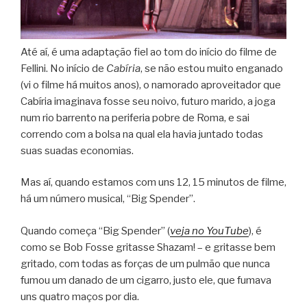
Até aí, é uma adaptação fiel ao tom do início do filme de
Fellini. No início de
Cabíria
, se não estou muito enganado
(vi o filme há muitos anos), o namorado aproveitador que
Cabíria imaginava fosse seu noivo, futuro marido, a joga
num rio barrento na periferia pobre de Roma, e sai
correndo com a bolsa na qual ela havia juntado todas
suas suadas economias.
Mas aí, quando estamos com uns 12, 15 minutos de filme,
há um número musical, “Big Spender”.
Quando começa “Big Spender” (
veja no YouTube
), é
como se Bob Fosse gritasse Shazam! – e gritasse bem
gritado, com todas as forças de um pulmão que nunca
fumou um danado de um cigarro, justo ele, que fumava
uns quatro maços por dia.