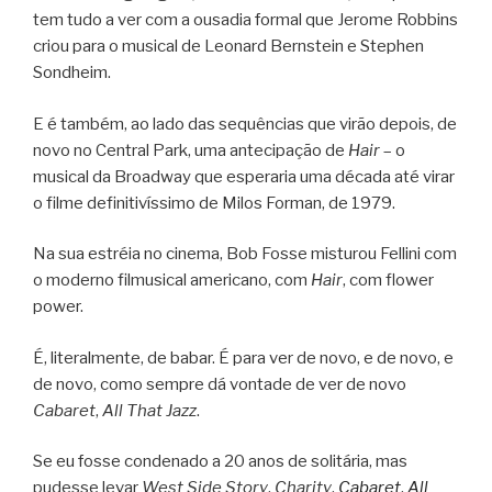
tem tudo a ver com a ousadia formal que Jerome Robbins
criou para o musical de Leonard Bernstein e Stephen
Sondheim.
E é também, ao lado das sequências que virão depois, de
novo no Central Park, uma antecipação de
Hair
– o
musical da Broadway que esperaria uma década até virar
o filme definitivíssimo de Milos Forman, de 1979.
Na sua estréia no cinema, Bob Fosse misturou Fellini com
o moderno filmusical americano, com
Hair
, com flower
power.
É, literalmente, de babar. É para ver de novo, e de novo, e
de novo, como sempre dá vontade de ver de novo
Cabaret
,
All That Jazz
.
Se eu fosse condenado a 20 anos de solitária, mas
pudesse levar
West Side Story
,
Charity
,
Cabaret
,
All