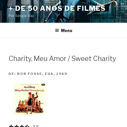
Pular
+ DE 50 ANOS DE FILMES
para
Por Sérgio Vaz
o
conteúdo
Menu
Charity, Meu Amor / Sweet Charity
DE:
BOB FOSSE, EUA, 1969
3.5 out of 5.0 stars
3.5