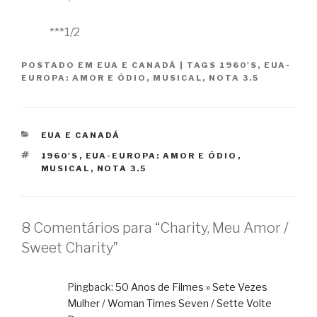
***1/2
POSTADO EM
EUA E CANADÁ
|
TAGS
1960'S
,
EUA-
EUROPA: AMOR E ÓDIO
,
MUSICAL
,
NOTA 3.5
CATEGORIAS
EUA E CANADÁ
TAGS
1960'S
,
EUA-EUROPA: AMOR E ÓDIO
,
MUSICAL
,
NOTA 3.5
8 Comentários para “Charity, Meu Amor /
Sweet Charity”
Pingback:
50 Anos de Filmes » Sete Vezes
Mulher / Woman Times Seven / Sette Volte