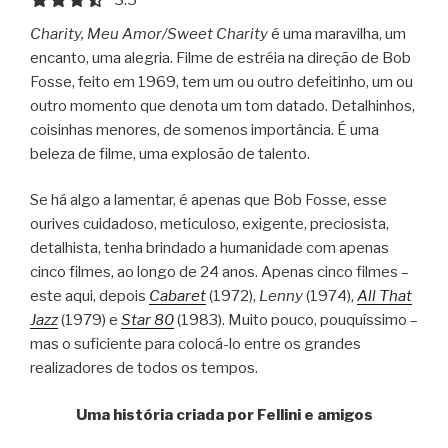
Charity, Meu Amor/Sweet Charity
é uma maravilha, um
encanto, uma alegria. Filme de estréia na direção de Bob
Fosse, feito em 1969, tem um ou outro defeitinho, um ou
outro momento que denota um tom datado. Detalhinhos,
coisinhas menores, de somenos importância. É uma
beleza de filme, uma explosão de talento.
Se há algo a lamentar, é apenas que Bob Fosse, esse
ourives cuidadoso, meticuloso, exigente, preciosista,
detalhista, tenha brindado a humanidade com apenas
cinco filmes, ao longo de 24 anos. Apenas cinco filmes –
este aqui, depois
Cabaret
(1972),
Lenny
(1974),
All That
Jazz
(1979) e
Star 80
(1983). Muito pouco, pouquíssimo –
mas o suficiente para colocá-lo entre os grandes
realizadores de todos os tempos.
Uma história criada por Fellini e amigos