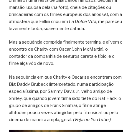
primeiro numa festa de biliardários famosos, depois na
mansão luxuosa dela (
na foto
), cheia de citações ou
brincadeiras com os filmes europeus dos anos 60, com a
atmosfera que Fellini criou em
La Dolce Vita
, me pareceu
levemente boba, suavemente datada.
Mas a seqüência comprida finalmente termina, e aí vem o
encontro de Charity com Oscar (John McMartin), o
contador da companhia de seguros careta e tíbio, e o
filme alça vôo de novo.
Na sequência em que Charity e Oscar se encontram com
Big Daddy Brubeck (interpretado, numa participação
especialíssima, por Sammy Davis Jr., velho amigo de
Shirley, que quando jovem tinha sido tiete do Rat Pack, o
grupo de amigos de
Frank Sinatra
), o filme atinge
altitudes pouco vezes atingidas pelo filmusical, ou pelo
cinema de maneira ampla, geral.
(Veja no YouTube.)